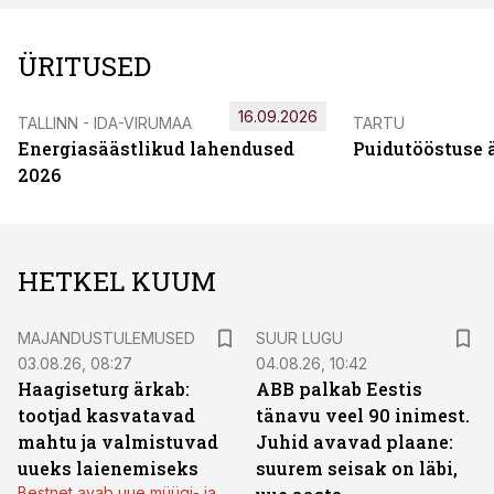
ÜRITUSED
16.09.2026
TALLINN - IDA-VIRUMAA
TARTU
Energiasäästlikud lahendused
Puidutööstuse 
2026
HETKEL KUUM
MAJANDUSTULEMUSED
SUUR LUGU
03.08.26, 08:27
04.08.26, 10:42
Haagiseturg ärkab:
ABB palkab Eestis
tootjad kasvatavad
tänavu veel 90 inimest.
mahtu ja valmistuvad
Juhid avavad plaane:
uueks laienemiseks
suurem seisak on läbi,
Bestnet avab uue müügi- ja