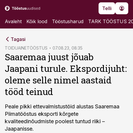
Telli
Avaleht
Kõik lood
Tööstusharud
TARK TÖÖSTUS 2
cebook
Tagasi
Twitter)
TOIDUAINETÖÖSTUS
07.08.23, 08:35
Saaremaa juust jõuab
kedIn
Jaapani turule. Ekspordijuht:
ail
oleme selle nimel aastaid
k
tööd teinud
Peale pikki ettevalmistustöid alustas Saaremaa
Piimatööstus eksporti kõrgete
kvaliteedinõudmiste poolest tuntud riiki –
Jaapanisse.