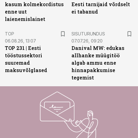
kasum kolmekordistus
Eesti tarnijaid võrdselt
enne uut
ei tabanud
laienemislainet
ST
TOP
SISUTURUNDUS
06.08.26, 13:07
07.07.26, 09:20
TOP 231 | Eesti
Danival MW: edukas
tööstussektori
allhanke müügitöö
suuremad
algab ammu enne
maksuvõlglased
hinnapakkumise
tegemist