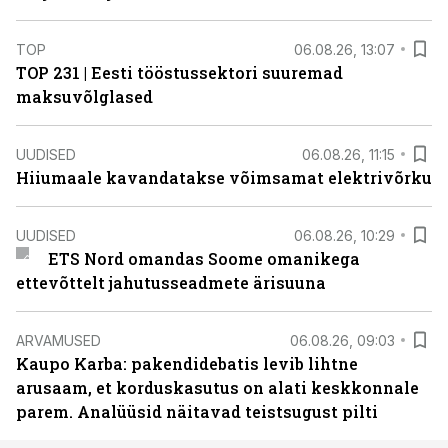
TOP
06.08.26, 13:07
TOP 231 | Eesti tööstussektori suuremad
maksuvõlglased
UUDISED
06.08.26, 11:15
Hiiumaale kavandatakse võimsamat elektrivõrku
UUDISED
06.08.26, 10:29
ETS Nord omandas Soome omanikega
ettevõttelt jahutusseadmete ärisuuna
ARVAMUSED
06.08.26, 09:03
Kaupo Karba: pakendidebatis levib lihtne
arusaam, et korduskasutus on alati keskkonnale
parem. Analüüsid näitavad teistsugust pilti