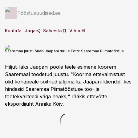
Tööstusuudised.ee
Kuula
Jaga
Salvesta
Vihja
Saaremaa juust jõuab Jaapani turule.
Foto:
Saaremaa Piimatööstus
Hiljuti läks Jaapani poole teele esimene koorem
Saaremaal toodetud juustu. "Koorma ettevalmistust
olid kohapeale sõitnud jälgima ka Jaapani kliendid, kes
hindasid Saaremaa Piimatööstuse töö- ja
tootekvaliteedi väga heaks,“ rääkis ettevõtte
ekspordijuht Annika Kõiv.