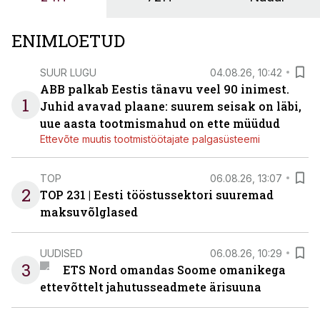
ENIMLOETUD
SUUR LUGU
04.08.26, 10:42
ABB palkab Eestis tänavu veel 90 inimest.
1
Juhid avavad plaane: suurem seisak on läbi,
uue aasta tootmismahud on ette müüdud
Ettevõte muutis tootmistöötajate palgasüsteemi
TOP
06.08.26, 13:07
2
TOP 231 | Eesti tööstussektori suuremad
maksuvõlglased
UUDISED
06.08.26, 10:29
3
ETS Nord omandas Soome omanikega
ettevõttelt jahutusseadmete ärisuuna