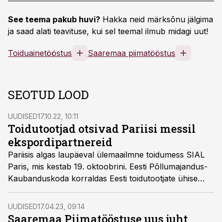
See teema pakub huvi?
Hakka neid märksõnu jälgima
ja saad alati teavituse, kui sel teemal ilmub midagi uut!
Toiduainetööstus
Saaremaa piimatööstus
SEOTUD LOOD
UUDISED
17.10.22, 10:11
Toidutootjad otsivad Pariisi messil
ekspordipartnereid
Pariisis algas laupäeval ülemaailmne toidumess SIAL
Paris, mis kestab 19. oktoobrini. Eesti Põllumajandus-
Kaubanduskoda korraldas Eesti toidutootjate ühise
osalemise messil. Koja kaudu osaleb messil 15 Eesti
ettevõtet.
UUDISED
17.04.23, 09:14
Saaremaa Piimatööstuse uus juht