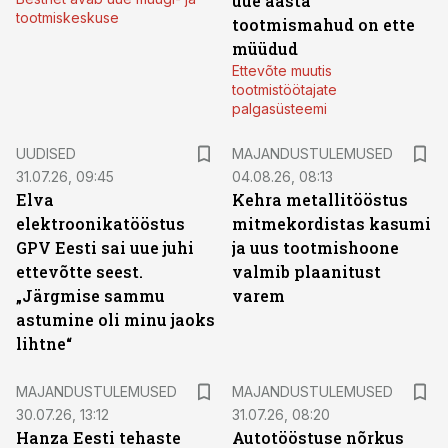
uue aasta
tootmiskeskuse
tootmismahud on ette
müüdud
Ettevõte muutis
tootmistöötajate
palgasüsteemi
UUDISED
MAJANDUSTULEMUSED
31.07.26, 09:45
04.08.26, 08:13
Elva
Kehra metallitööstus
elektroonikatööstus
mitmekordistas kasumi
GPV Eesti sai uue juhi
ja uus tootmishoone
ettevõtte seest.
valmib plaanitust
„Järgmise sammu
varem
astumine oli minu jaoks
lihtne“
MAJANDUSTULEMUSED
MAJANDUSTULEMUSED
30.07.26, 13:12
31.07.26, 08:20
Hanza Eesti tehaste
Autotööstuse nõrkus