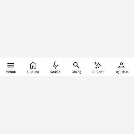
Menüü
Uudised
Raadio
Otsing
AI Chat
Logi sisse
Vana-Lõuna 39/1, 19094 Tallinn
(+372) 667 0111
toostusuudised@toostusuudised.ee
Telli
Reklaam