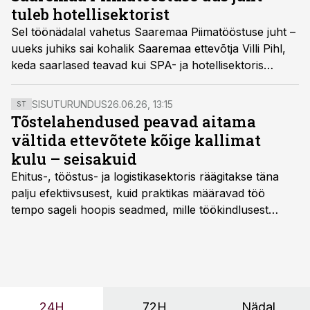
tuleb hotellisektorist
Sel töönädalal vahetus Saaremaa Piimatööstuse juht –
uueks juhiks sai kohalik Saaremaa ettevõtja Villi Pihl,
keda saarlased teavad kui SPA- ja hotellisektoris
tegutsevat ärimeest. Senise juhatuse esimehe Valdis
Noppeli leping lõppes ja nõukogu seda enam edasi ei
SISUTURUNDUS
26.06.26, 13:15
ST
pikendanud.
Tõstelahendused peavad aitama
vältida ettevõtete kõige kallimat
kulu – seisakuid
Ehitus-, tööstus- ja logistikasektoris räägitakse täna
palju efektiivsusest, kuid praktikas määravad töö
tempo sageli hoopis seadmed, mille töökindlusest
sõltub kogu objekti või tootmise sujuvus. Kui tõstuk
seisab, töö katkeb või masin ei vasta töötingimustele,
ei tähenda see ettevõtte jaoks ainult tehnilist
probleemi, vaid otsest rahalist kulu, venivaid tähtaegu
ja suuremaid riske tööohutusele.
24H
72H
Nädal