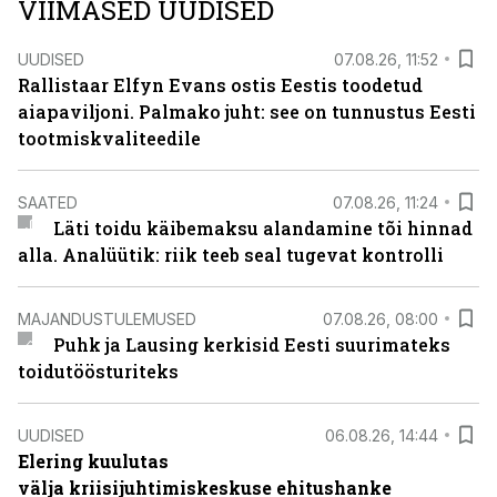
VIIMASED UUDISED
UUDISED
07.08.26, 11:52
Rallistaar Elfyn Evans ostis Eestis toodetud
aiapaviljoni. Palmako juht: see on tunnustus Eesti
tootmiskvaliteedile
SAATED
07.08.26, 11:24
Läti toidu käibemaksu alandamine tõi hinnad
alla. Analüütik: riik teeb seal tugevat kontrolli
MAJANDUSTULEMUSED
07.08.26, 08:00
Puhk ja Lausing kerkisid Eesti suurimateks
toidutöösturiteks
UUDISED
06.08.26, 14:44
Elering kuulutas
välja kriisijuhtimiskeskuse ehitushanke