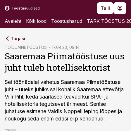
Telli
Avaleht
Kõik lood
Tööstusharud
TARK TÖÖSTUS 2
cebook
Tagasi
Twitter)
TOIDUAINETÖÖSTUS
17.04.23, 09:14
Saaremaa Piimatööstuse uus
kedIn
juht tuleb hotellisektorist
ail
k
Sel töönädalal vahetus Saaremaa Piimatööstuse
juht – uueks juhiks sai kohalik Saaremaa ettevõtja
Villi Pihl, keda saarlased teavad kui SPA- ja
hotellisektoris tegutsevat ärimeest. Senise
juhatuse esimehe Valdis Noppeli leping lõppes ja
nõukogu seda enam edasi ei pikendanud.