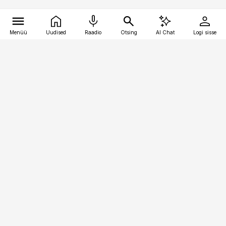
Menüü
Uudised
Raadio
Otsing
AI Chat
Logi sisse
Vana-Lõuna 39/1, 19094 Tallinn
(+372) 667 0111
toostusuudised@toostusuudised.ee
Telli
Reklaam
Firmast
Sisu kasutamisõigused
Ajakirjaniku
eetikakoodeks
Üldtingimused
Privaatsustingimused
Küpsiste poliitika
KKK
Eesti Meediaettevõtete
Eelistuste haldamine