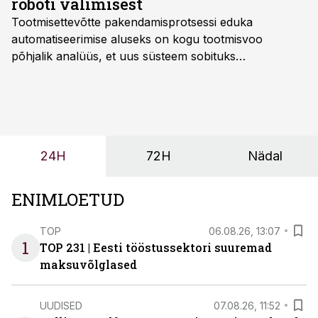
roboti valimisest
Tootmisettevõtte pakendamisprotsessi eduka
automatiseerimise aluseks on kogu tootmisvoo
põhjalik analüüs, et uus süsteem sobituks
olemasolevasse keskkonda, aitaks vähendada
tööjõuvajadust ning oleks valmis ka ettevõtte
tulevasteks arenguteks. Lihtsalt roboti lisamine
enamasti oodatud tulemust ei too, nendib tootmise ja
tööstuse automatiseerimislahenduste arendaja Smitech
24H
72H
Nädal
OÜ tegevjuht Sander Mitendorf.
ENIMLOETUD
TOP
06.08.26, 13:07
1
TOP 231 | Eesti tööstussektori suuremad
maksuvõlglased
UUDISED
07.08.26, 11:52