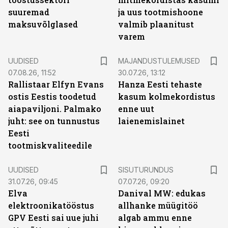
suuremad
ja uus tootmishoone
maksuvõlglased
valmib plaanitust
varem
UUDISED
MAJANDUSTULEMUSED
07.08.26, 11:52
30.07.26, 13:12
Rallistaar Elfyn Evans
Hanza Eesti tehaste
ostis Eestis toodetud
kasum kolmekordistus
aiapaviljoni. Palmako
enne uut
juht: see on tunnustus
laienemislainet
Eesti
tootmiskvaliteedile
ST
UUDISED
SISUTURUNDUS
31.07.26, 09:45
07.07.26, 09:20
Elva
Danival MW: edukas
elektroonikatööstus
allhanke müügitöö
GPV Eesti sai uue juhi
algab ammu enne