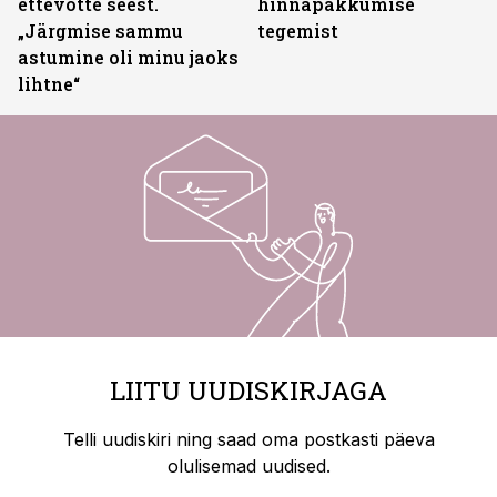
ettevõtte seest.
hinnapakkumise
„Järgmise sammu
tegemist
astumine oli minu jaoks
lihtne“
LIITU UUDISKIRJAGA
Telli uudiskiri ning saad oma postkasti päeva
olulisemad uudised.