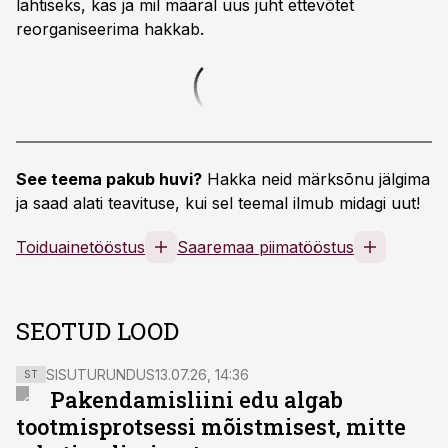
lahtiseks, kas ja mil määral uus juht ettevõtet
reorganiseerima hakkab.
See teema pakub huvi?
Hakka neid märksõnu jälgima
ja saad alati teavituse, kui sel teemal ilmub midagi uut!
Toiduainetööstus
Saaremaa piimatööstus
SEOTUD LOOD
SISUTURUNDUS
13.07.26, 14:36
ST
Pakendamisliini edu algab
tootmisprotsessi mõistmisest, mitte