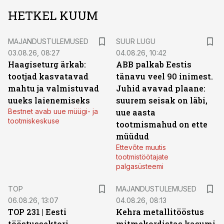
HETKEL KUUM
MAJANDUSTULEMUSED
SUUR LUGU
03.08.26, 08:27
04.08.26, 10:42
Haagiseturg ärkab:
ABB palkab Eestis
tootjad kasvatavad
tänavu veel 90 inimest.
mahtu ja valmistuvad
Juhid avavad plaane:
uueks laienemiseks
suurem seisak on läbi,
Bestnet avab uue müügi- ja
uue aasta
tootmiskeskuse
tootmismahud on ette
müüdud
Ettevõte muutis
tootmistöötajate
palgasüsteemi
TOP
MAJANDUSTULEMUSED
06.08.26, 13:07
04.08.26, 08:13
TOP 231 | Eesti
Kehra metallitööstus
tööstussektori
mitmekordistas kasumi