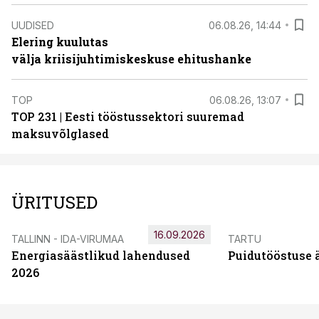
UUDISED
06.08.26, 14:44
Elering kuulutas
välja kriisijuhtimiskeskuse ehitushanke
TOP
06.08.26, 13:07
TOP 231 | Eesti tööstussektori suuremad
maksuvõlglased
ÜRITUSED
16.09.2026
TALLINN - IDA-VIRUMAA
TARTU
Energiasäästlikud lahendused
Puidutööstuse 
2026