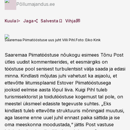
Põllumajandus.ee
Kuula
Jaga
Salvesta
Vihja
Saaremaa Piimatööstuse uus juht Villi Pihl.
Foto:
Eiko Kink
Saaremaa Piimatööstuse nõukogu esimees Tõnu Post
ütles uudist kommenteerides, et eesmärgiks on
tööstuse pool senisest turbulentsist välja saada ja edasi
minna. Kindlasti mõjutas juhi vahetust ka asjaolu, et
ettevõtte liitumisplaanid Estover Piimatööstusega
jooksid eelmise aasta lõpul liiva. Kuigi Pihl tuleb
turismisektorist ja toidutööstuse kogemust tal pole, on
meestel üksmeel edasiste tegevuste suhtes. „Eks
kindlasti tuleb ettevõtte struktuuris mõningaid muutusi,
aga laseme enne uuel juhil ennast paika sättida ja ise
oma meeskonna moodustada,“ jättis Post vastuse