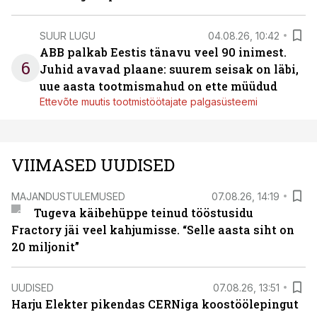
SUUR LUGU
04.08.26, 10:42
ABB palkab Eestis tänavu veel 90 inimest.
6
Juhid avavad plaane: suurem seisak on läbi,
uue aasta tootmismahud on ette müüdud
Ettevõte muutis tootmistöötajate palgasüsteemi
VIIMASED UUDISED
MAJANDUSTULEMUSED
07.08.26, 14:19
Tugeva käibehüppe teinud tööstusidu
Fractory jäi veel kahjumisse. “Selle aasta siht on
20 miljonit”
UUDISED
07.08.26, 13:51
Harju Elekter pikendas CERNiga koostöölepingut