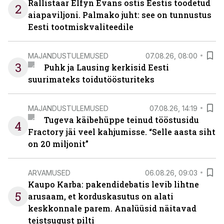
Rallistaar Elfyn Evans ostis Eestis toodetud
2
aiapaviljoni. Palmako juht: see on tunnustus
Eesti tootmiskvaliteedile
MAJANDUSTULEMUSED
07.08.26, 08:00
3
Puhk ja Lausing kerkisid Eesti
suurimateks toidutöösturiteks
MAJANDUSTULEMUSED
07.08.26, 14:19
Tugeva käibehüppe teinud tööstusidu
4
Fractory jäi veel kahjumisse. “Selle aasta siht
on 20 miljonit”
ARVAMUSED
06.08.26, 09:03
Kaupo Karba: pakendidebatis levib lihtne
5
arusaam, et korduskasutus on alati
keskkonnale parem. Analüüsid näitavad
teistsugust pilti