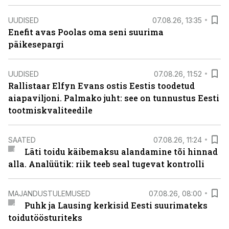
UUDISED
07.08.26, 13:35
Enefit avas Poolas oma seni suurima
päikesepargi
UUDISED
07.08.26, 11:52
Rallistaar Elfyn Evans ostis Eestis toodetud
aiapaviljoni. Palmako juht: see on tunnustus Eesti
tootmiskvaliteedile
SAATED
07.08.26, 11:24
Läti toidu käibemaksu alandamine tõi hinnad
alla. Analüütik: riik teeb seal tugevat kontrolli
MAJANDUSTULEMUSED
07.08.26, 08:00
Puhk ja Lausing kerkisid Eesti suurimateks
toidutöösturiteks