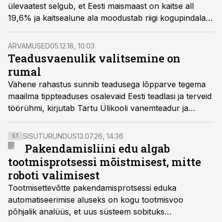
ülevaatest selgub, et Eesti maismaast on kaitse all
19,6% ja kaitsealune ala moodustab riigi kogupindalast
23%.
ARVAMUSED
05.12.18, 10:03
Teadusvaenulik valitsemine on
rumal
Vähene rahastus sunnib teadusega lõpparve tegema
maailma tippteaduses osalevaid Eesti teadlasi ja terveid
töörühmi, kirjutab Tartu Ülikooli vanemteadur ja
Teaduskoja algatusrühma liige Aveliina Helm.
SISUTURUNDUS
13.07.26, 14:36
ST
Pakendamisliini edu algab
tootmisprotsessi mõistmisest, mitte
roboti valimisest
Tootmisettevõtte pakendamisprotsessi eduka
automatiseerimise aluseks on kogu tootmisvoo
põhjalik analüüs, et uus süsteem sobituks