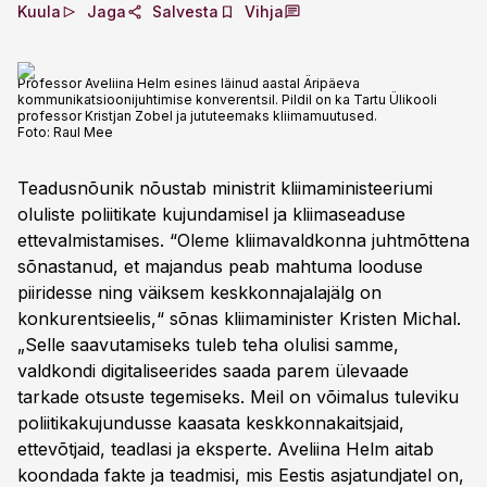
Kuula
Jaga
Salvesta
Vihja
Professor Aveliina Helm esines läinud aastal Äripäeva
kommunikatsioonijuhtimise konverentsil. Pildil on ka Tartu Ülikooli
professor Kristjan Zobel ja jututeemaks kliimamuutused.
Foto:
Raul Mee
Teadusnõunik nõustab ministrit kliimaministeeriumi
oluliste poliitikate kujundamisel ja kliimaseaduse
ettevalmistamises. “Oleme kliimavaldkonna juhtmõttena
sõnastanud, et majandus peab mahtuma looduse
piiridesse ning väiksem keskkonnajalajälg on
konkurentsieelis,“ sõnas kliimaminister Kristen Michal.
„Selle saavutamiseks tuleb teha olulisi samme,
valdkondi digitaliseerides saada parem ülevaade
tarkade otsuste tegemiseks. Meil on võimalus tuleviku
poliitikakujundusse kaasata keskkonnakaitsjaid,
ettevõtjaid, teadlasi ja eksperte. Aveliina Helm aitab
koondada fakte ja teadmisi, mis Eestis asjatundjatel on,