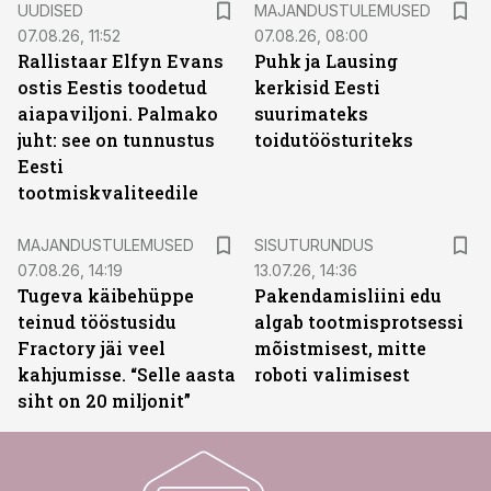
UUDISED
MAJANDUSTULEMUSED
07.08.26, 11:52
07.08.26, 08:00
Rallistaar Elfyn Evans
Puhk ja Lausing
ostis Eestis toodetud
kerkisid Eesti
aiapaviljoni. Palmako
suurimateks
juht: see on tunnustus
toidutöösturiteks
Eesti
tootmiskvaliteedile
ST
MAJANDUSTULEMUSED
SISUTURUNDUS
07.08.26, 14:19
13.07.26, 14:36
Tugeva käibehüppe
Pakendamisliini edu
teinud tööstusidu
algab tootmisprotsessi
Fractory jäi veel
mõistmisest, mitte
kahjumisse. “Selle aasta
roboti valimisest
siht on 20 miljonit”