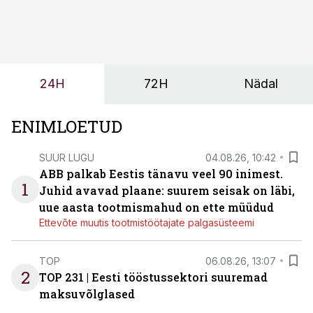
olemasolevasse keskkonda, aitaks vähendada
tööjõuvajadust ning oleks valmis ka ettevõtte
tulevasteks arenguteks. Lihtsalt roboti lisamine
enamasti oodatud tulemust ei too, nendib tootmise ja
tööstuse automatiseerimislahenduste arendaja Smitech
24H
72H
Nädal
OÜ tegevjuht Sander Mitendorf.
ENIMLOETUD
SUUR LUGU
04.08.26, 10:42
ABB palkab Eestis tänavu veel 90 inimest.
1
Juhid avavad plaane: suurem seisak on läbi,
uue aasta tootmismahud on ette müüdud
Ettevõte muutis tootmistöötajate palgasüsteemi
TOP
06.08.26, 13:07
2
TOP 231 | Eesti tööstussektori suuremad
maksuvõlglased