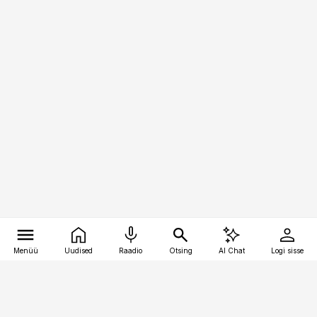
Menüü
Uudised
Raadio
Otsing
AI Chat
Logi sisse
Vana-Lõuna 39/1, 19094 Tallinn