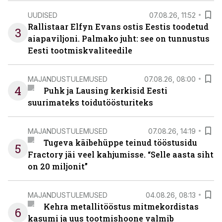
UUDISED
07.08.26, 11:52
Rallistaar Elfyn Evans ostis Eestis toodetud
3
aiapaviljoni. Palmako juht: see on tunnustus
Eesti tootmiskvaliteedile
MAJANDUSTULEMUSED
07.08.26, 08:00
4
Puhk ja Lausing kerkisid Eesti
suurimateks toidutöösturiteks
MAJANDUSTULEMUSED
07.08.26, 14:19
Tugeva käibehüppe teinud tööstusidu
5
Fractory jäi veel kahjumisse. “Selle aasta siht
on 20 miljonit”
MAJANDUSTULEMUSED
04.08.26, 08:13
Kehra metallitööstus mitmekordistas
6
kasumi ja uus tootmishoone valmib