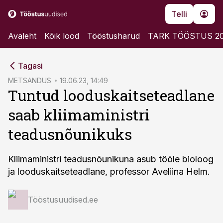
Telli
Avaleht
Kõik lood
Tööstusharud
TARK TÖÖSTUS 2
cebook
Tagasi
Twitter)
METSANDUS
19.06.23, 14:49
Tuntud looduskaitseteadlane
kedIn
saab kliimaministri
ail
teadusnõunikuks
k
Kliimaministri teadusnõunikuna asub tööle bioloog
ja looduskaitseteadlane, professor Aveliina Helm.
Tööstusuudised.ee