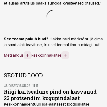
et ausas arutelus saaks sündida kvaliteetsed otsused.”
See teema pakub huvi?
Hakka neid märksõnu jälgima
ja saad alati teavituse, kui sel teemal ilmub midagi uut!
Metsandus
keskkonnakaitse
SEOTUD LOOD
UUDISED
15.05.23, 11:11
Riigi kaitsealune pind on kasvanud
23 protsendini kogupindalast
Keskkonnaagentuuri iga-aastasest looduskaitse