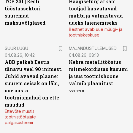
TOP 231 | Eesti
Haagiseturg ärkab:
tööstussektori
tootjad kasvatavad
suuremad
mahtu ja valmistuvad
maksuvõlglased
uueks laienemiseks
Bestnet avab uue müügi- ja
tootmiskeskuse
SUUR LUGU
MAJANDUSTULEMUSED
04.08.26, 10:42
04.08.26, 08:13
ABB palkab Eestis
Kehra metallitööstus
tänavu veel 90 inimest.
mitmekordistas kasumi
Juhid avavad plaane:
ja uus tootmishoone
suurem seisak on läbi,
valmib plaanitust
uue aasta
varem
tootmismahud on ette
müüdud
Ettevõte muutis
tootmistöötajate
palgasüsteemi