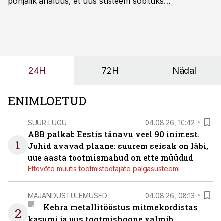
põhjalik analüüs, et uus süsteem sobituks
olemasolevasse keskkonda, aitaks vähendada
tööjõuvajadust ning oleks valmis ka ettevõtte
tulevasteks arenguteks. Lihtsalt roboti lisamine
enamasti oodatud tulemust ei too, nendib tootmise ja
tööstuse automatiseerimislahenduste arendaja Smitech
24H
72H
Nädal
OÜ tegevjuht Sander Mitendorf.
ENIMLOETUD
SUUR LUGU
04.08.26, 10:42
ABB palkab Eestis tänavu veel 90 inimest.
1
Juhid avavad plaane: suurem seisak on läbi,
uue aasta tootmismahud on ette müüdud
Ettevõte muutis tootmistöötajate palgasüsteemi
MAJANDUSTULEMUSED
04.08.26, 08:13
Kehra metallitööstus mitmekordistas
2
kasumi ja uus tootmishoone valmib