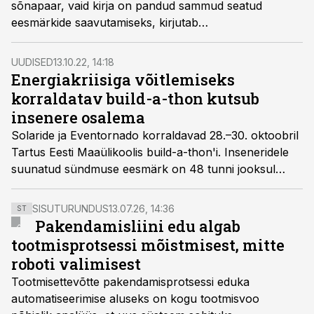
sõnapaar, vaid kirja on pandud sammud seatud
eesmärkide saavutamiseks, kirjutab
taastuvenergiaettevõtte Sunly asutaja ja juht Priit
Lepasepp.
UUDISED
13.10.22, 14:18
Energiakriisiga võitlemiseks
korraldatav build-a-thon kutsub
insenere osalema
Solaride ja Eventornado korraldavad 28.–30. oktoobril
Tartus Eesti Maaülikoolis build-a-thon'i. Inseneridele
suunatud sündmuse eesmärk on 48 tunni jooksul
töötada välja energiakriisi leevendavaid lahendusi.
Registreerimine on juba avatud.
SISUTURUNDUS
13.07.26, 14:36
ST
Pakendamisliini edu algab
tootmisprotsessi mõistmisest, mitte
roboti valimisest
Tootmisettevõtte pakendamisprotsessi eduka
automatiseerimise aluseks on kogu tootmisvoo