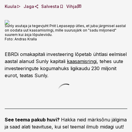
Kuula
Jaga
Salvesta
Vihja
Sunly asutaja ja tegevjuht Priit Lepasepp ütles, et juba järgmisel aastal
on oodata uut kaasamisringi, mille suurusjärk on "sadu miljoneid"
suurem kui äsja lõpuleviidu.
Foto:
Andras Kralla
EBRDi omakapitali investeering lõpetab ühtlasi eelmisel
aastal alanud Sunly kapitali
kaasamisringi
, tehes uute
investeeringute kogumahuks ligikaudu 230 miljonit
eurot, teatas Sunly.
See teema pakub huvi?
Hakka neid märksõnu jälgima
ja saad alati teavituse, kui sel teemal ilmub midagi uut!