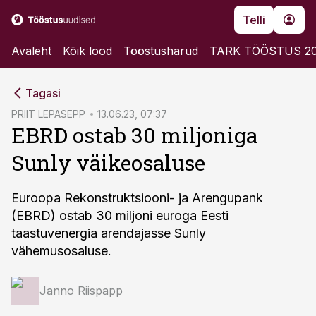
Telli
Avaleht
Kõik lood
Tööstusharud
TARK TÖÖSTUS 2
cebook
Tagasi
Twitter)
PRIIT LEPASEPP
13.06.23, 07:37
EBRD ostab 30 miljoniga
kedIn
Sunly väikeosaluse
ail
k
Euroopa Rekonstruktsiooni- ja Arengupank
(EBRD) ostab 30 miljoni euroga Eesti
taastuvenergia arendajasse Sunly
vähemusosaluse.
Janno Riispapp