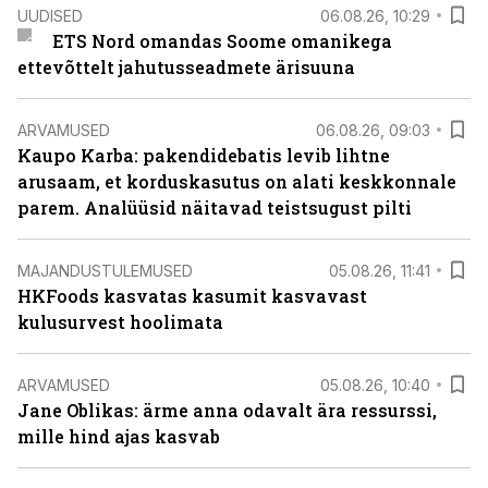
UUDISED
06.08.26, 10:29
ETS Nord omandas Soome omanikega
ettevõttelt jahutusseadmete ärisuuna
ARVAMUSED
06.08.26, 09:03
Kaupo Karba: pakendidebatis levib lihtne
arusaam, et korduskasutus on alati keskkonnale
parem. Analüüsid näitavad teistsugust pilti
MAJANDUSTULEMUSED
05.08.26, 11:41
HKFoods kasvatas kasumit kasvavast
kulusurvest hoolimata
ARVAMUSED
05.08.26, 10:40
Jane Oblikas: ärme anna odavalt ära ressurssi,
mille hind ajas kasvab