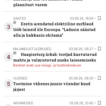
plaanitust varem
SAATED
03.08.26, 16:59
Eestis arendatud elektriline surfilaud
3
lööb laineid üle Euroopa. “Ladusin säästud
alla ja hakkasin ehitama”
MAJANDUSTULEMUSED
03.08.26, 08:27
Haagiseturg ärkab: tootjad kasvatavad
4
mahtu ja valmistuvad uueks laienemiseks
Bestnet avab uue müügi- ja tootmiskeskuse
UUDISED
05.08.26, 08:30
5
Tootmine vähenes juunis viiendat kuud
järjest
ARVAMUSED
05.08.26, 10:40