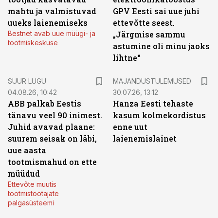
mahtu ja valmistuvad
GPV Eesti sai uue juhi
uueks laienemiseks
ettevõtte seest.
Bestnet avab uue müügi- ja
„Järgmise sammu
tootmiskeskuse
astumine oli minu jaoks
lihtne“
SUUR LUGU
MAJANDUSTULEMUSED
04.08.26, 10:42
30.07.26, 13:12
ABB palkab Eestis
Hanza Eesti tehaste
tänavu veel 90 inimest.
kasum kolmekordistus
Juhid avavad plaane:
enne uut
suurem seisak on läbi,
laienemislainet
uue aasta
tootmismahud on ette
müüdud
Ettevõte muutis
tootmistöötajate
palgasüsteemi