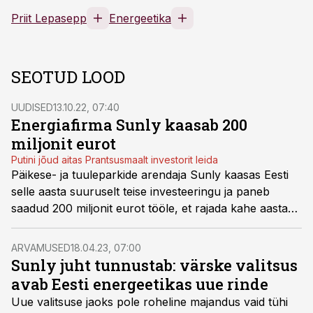
Priit Lepasepp
Energeetika
SEOTUD LOOD
UUDISED
13.10.22, 07:40
Energiafirma Sunly kaasab 200
miljonit eurot
Putini jõud aitas Prantsusmaalt investorit leida
Päikese- ja tuuleparkide arendaja Sunly kaasas Eesti
selle aasta suuruselt teise investeeringu ja paneb
saadud 200 miljonit eurot tööle, et rajada kahe aastaga
kaks korda nii palju päikese- ja tuuleparke kui
konkurendid Enefit Greenist.
ARVAMUSED
18.04.23, 07:00
Sunly juht tunnustab: värske valitsus
avab Eesti energeetikas uue rinde
Uue valitsuse jaoks pole roheline majandus vaid tühi