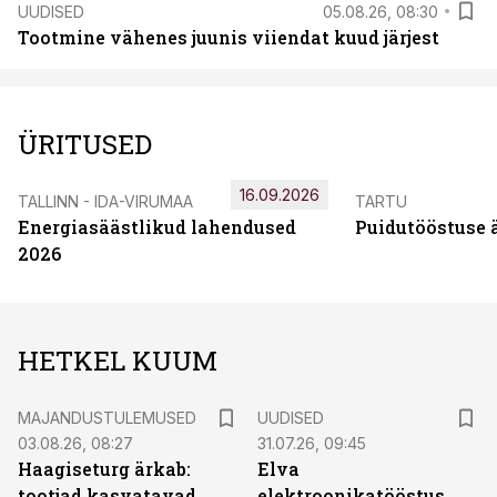
UUDISED
05.08.26, 08:30
Tootmine vähenes juunis viiendat kuud järjest
ÜRITUSED
16.09.2026
TALLINN - IDA-VIRUMAA
TARTU
Energiasäästlikud lahendused
Puidutööstuse 
2026
HETKEL KUUM
MAJANDUSTULEMUSED
UUDISED
03.08.26, 08:27
31.07.26, 09:45
Haagiseturg ärkab:
Elva
tootjad kasvatavad
elektroonikatööstus