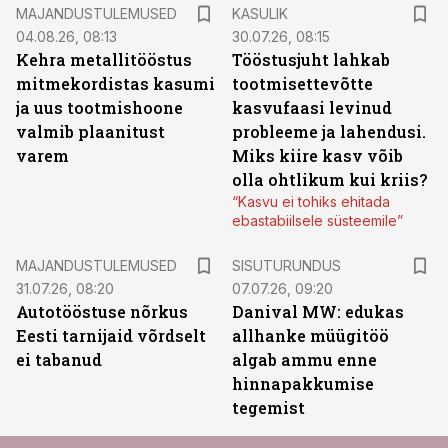
MAJANDUSTULEMUSED
KASULIK
04.08.26, 08:13
30.07.26, 08:15
Kehra metallitööstus
Tööstusjuht lahkab
mitmekordistas kasumi
tootmisettevõtte
ja uus tootmishoone
kasvufaasi levinud
valmib plaanitust
probleeme ja lahendusi.
varem
Miks kiire kasv võib
olla ohtlikum kui kriis?
“Kasvu ei tohiks ehitada
ebastabiilsele süsteemile”
ST
MAJANDUSTULEMUSED
SISUTURUNDUS
31.07.26, 08:20
07.07.26, 09:20
Autotööstuse nõrkus
Danival MW: edukas
Eesti tarnijaid võrdselt
allhanke müügitöö
ei tabanud
algab ammu enne
hinnapakkumise
tegemist