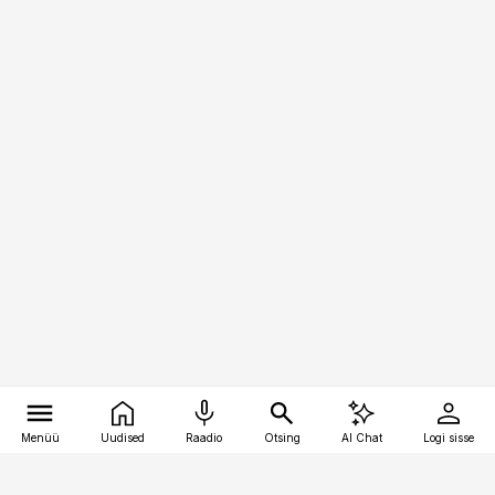
Menüü
Uudised
Raadio
Otsing
AI Chat
Logi sisse