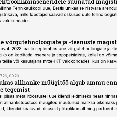
lektroonikainseneridele suunatud magist
linna Tehnikaülikool uue, Eestis unikaalse riistvara arendu
trikava, mille lõpetajad saavad oskused uute tehnoloogiat
s valdkondades.
e võrgutehnoloogiate ja -teenuste magis
l avab 2023. aasta septembris uue võrgutehnoloogiate ja -t
s on koolitada insenere ja tippspetsialiste, kellel on võim
 tellija või kasutajana mitte-IKT valdkondades, kus on kas
ogiate tippspetsialistide järele.
7.26, 09:20
ukas allhanke müügitöö algab ammu en
e tegemist
asi piisas metallitööstustel uue kliendi leidmiseks heast hinna
a on allhanketööstuse müügitöö muutunud märksa pikemaks
 kliendid kaaluvad otsuseid põhjalikumalt ning partnerit ei
nnakirja järgi.