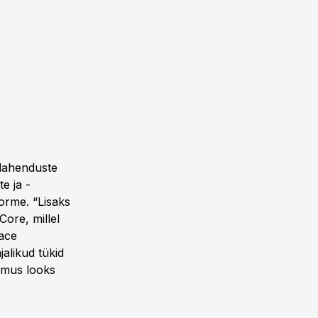
elahenduste
e ja -
orme. “Lisaks
ore, millel
ace
alikud tükid
emus looks