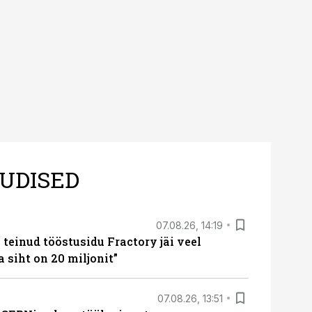
UDISED
07.08.26, 14:19
teinud tööstusidu Fractory jäi veel
a siht on 20 miljonit”
07.08.26, 13:51