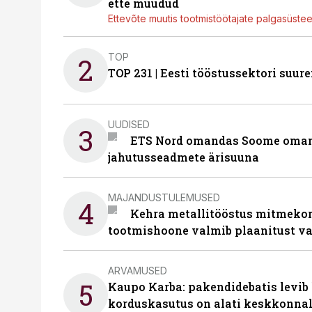
ette müüdud
Ettevõte muutis tootmistöötajate palgasüste
TOP
2
TOP 231 | Eesti tööstussektori su
UUDISED
3
ETS Nord omandas Soome omani
jahutusseadmete ärisuuna
MAJANDUSTULEMUSED
4
Kehra metallitööstus mitmekor
tootmishoone valmib plaanitust v
ARVAMUSED
5
Kaupo Karba: pakendidebatis levib 
korduskasutus on alati keskkonna