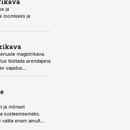
rikava
se ja
e loomiseks ja
trikava
eenuste magistrikava.
alus töötada arendajana
vav vajadus
ne
st ja mõnest
 ja süsteemsemaks.
 valita enam ainult