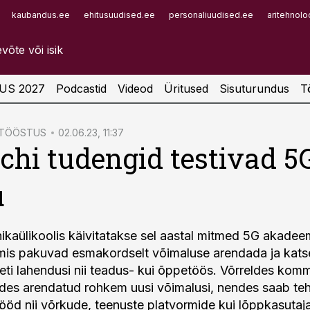
kaubandus.ee
ehitusuudised.ee
personaliuudised.ee
aritehnolo
Infopank
Radar
US 2027
Podcastid
Videod
Üritused
Sisuturundus
T
ATÖÖSTUS
02.06.23, 11:37
chi tudengid testivad 5
u
nikaülikoolis käivitatakse sel aastal mitmed 5G akadee
mis pakuvad esmakordselt võimaluse arendada ja kats
neti lahendusi nii teadus- kui õppetöös. Võrreldes ko
des arendatud rohkem uusi võimalusi, nendes saab teh
tööd nii võrkude, teenuste platvormide kui lõppkasutaja