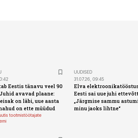
U
UUDISED
0:42
31.07.26, 09:45
ab Eestis tänavu veel 90
Elva elektroonikatööstu
 Juhid avavad plaane:
Eesti sai uue juhi ettevõt
eisak on läbi, uue aasta
„Järgmise sammu astumi
mahud on ette müüdud
minu jaoks lihtne“
utis tootmistöötajate
emi