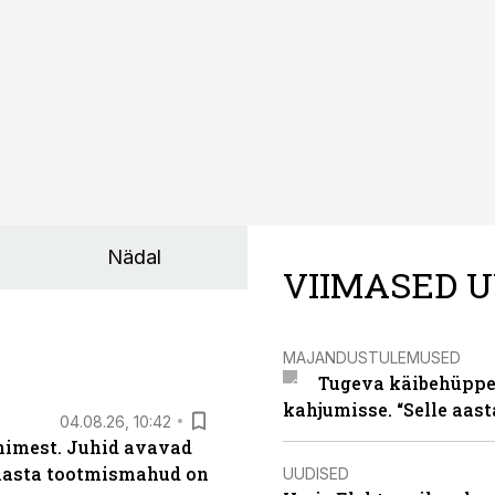
Nädal
VIIMASED U
MAJANDUSTULEMUSED
Tugeva käibehüppe 
kahjumisse. “Selle aast
04.08.26, 10:42
inimest. Juhid avavad
 aasta tootmismahud on
UUDISED