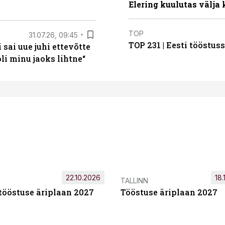
Elering kuulutas välja
TOP
31.07.26, 09:45
TOP 231 | Eesti tööstu
sai uue juhi ettevõtte
i minu jaoks lihtne“
22.10.2026
18.
TALLINN
tööstuse äriplaan 2027
Tööstuse äriplaan 2027