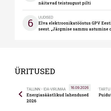
näitavad teistsugust pilti
UUDISED
6
Elva elektroonikatööstus GPV Eesti 
seest. „Järgmise sammu astumine ol
ÜRITUSED
16.09.2026
TALLINN - IDA-VIRUMAA
TARTU
Energiasäästlikud lahendused
Puidu
2026