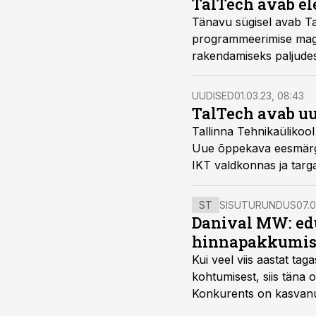
TalTech avab e
Tänavu sügisel avab Tal
programmeerimise magis
rakendamiseks paljude
UUDISED
01.03.23, 08:43
TalTech avab uu
Tallinna Tehnikaülikoo
Uue õppekava eesmärgik
IKT valdkonnas ja targa
kommunikatsioonitehnolo
ST
SISUTURUNDUS
07.0
Danival MW: ed
hinnapakkumis
Kui veel viis aastat tag
kohtumisest, siis tän
Konkurents on kasvanud,
tootmisvõimekuse või hi