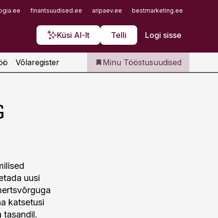
Iseteenindus
ogia.ee
finantsuudised.ee
aripaev.ee
bestmarketing.ee
finantsu
Telli Tööstusuudised
Küsi AI-lt
Telli
Logi sisse
öö
Võlaregister
Minu Tööstusuudised
G
milised
etada uusi
mmertsvõrguga
a katsetusi
 tasandil.