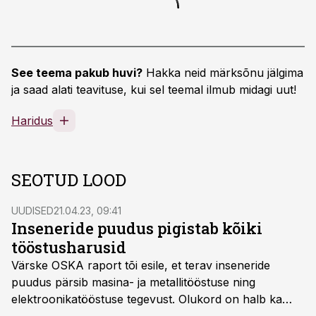
See teema pakub huvi?
Hakka neid märksõnu jälgima
ja saad alati teavituse, kui sel teemal ilmub midagi uut!
Haridus
SEOTUD LOOD
UUDISED
21.04.23, 09:41
Inseneride puudus pigistab kõiki
tööstusharusid
Värske OSKA raport tõi esile, et terav inseneride
puudus pärsib masina- ja metallitööstuse ning
elektroonikatööstuse tegevust. Olukord on halb ka