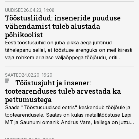
teistes sektorites, selgus Tööstusuudiste erinevate
tööstussektori ühenduste küsitlusest.
UUDISED
26.04.23, 14:08
Tööstusliidud: inseneride puuduse
vähendamist tuleb alustada
põhikoolist
Eesti tööstusjuhid on juba pikka aega juhtinud
tähelepanu sellel, et tööstuse arenguks on meil kiiresti
vaja rohkem erialase väljaõppega tööjõudu, eriti
insenere. Tööstusuudised uuris tööstuse erialaliitudelt,
millist lahendust nad probleemile näevad.
SAATED
24.02.20, 16:29
Tööstusjuht ja insener:
tootearenduses tuleb arvestada ka
pettumustega
Saade "Tööstusuudised eetris" keskendub tööjõule ja
tootearendusele. Saates on külas metallitööstuse Lapi
MT ja Saunumi omanik Andrus Vare, kellega on juttu
nii metallitööstuse hetkeolukorrast, tööjõuturust, aga
ka tootearendusest.