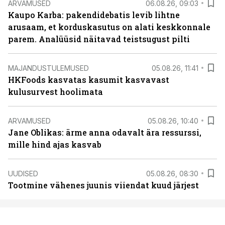
ARVAMUSED
06.08.26, 09:03
Kaupo Karba: pakendidebatis levib lihtne
arusaam, et korduskasutus on alati keskkonnale
parem. Analüüsid näitavad teistsugust pilti
MAJANDUSTULEMUSED
05.08.26, 11:41
HKFoods kasvatas kasumit kasvavast
kulusurvest hoolimata
ARVAMUSED
05.08.26, 10:40
Jane Oblikas: ärme anna odavalt ära ressurssi,
mille hind ajas kasvab
UUDISED
05.08.26, 08:30
Tootmine vähenes juunis viiendat kuud järjest