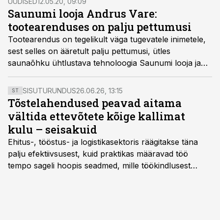
UUDISED
12.05.20, 09:09
Saunumi looja Andrus Vare:
tootearenduses on palju pettumusi
Tootearendus on tegelikult väga tugevatele inimetele,
sest selles on ääretult palju pettumusi, ütles
saunaõhku ühtlustava tehnoloogia Saunumi looja ja
soojusenergeetika insener Andrus Vare hiljuti saates
"Tööstusuudised eetris".
SISUTURUNDUS
26.06.26, 13:15
ST
Tõstelahendused peavad aitama
vältida ettevõtete kõige kallimat
kulu – seisakuid
Ehitus-, tööstus- ja logistikasektoris räägitakse täna
palju efektiivsusest, kuid praktikas määravad töö
tempo sageli hoopis seadmed, mille töökindlusest
sõltub kogu objekti või tootmise sujuvus. Kui tõstuk
seisab, töö katkeb või masin ei vasta töötingimustele,
ei tähenda see ettevõtte jaoks ainult tehnilist
probleemi, vaid otsest rahalist kulu, venivaid tähtaegu