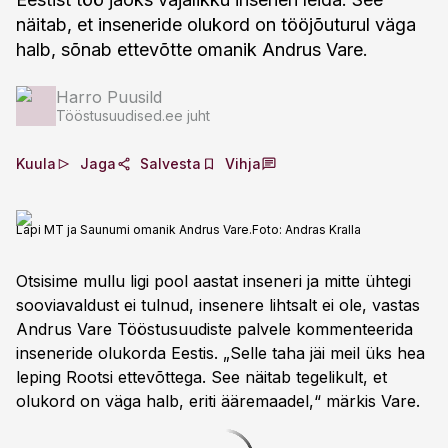
näitab, et inseneride olukord on tööjõuturul väga
halb, sõnab ettevõtte omanik Andrus Vare.
Harro Puusild
Tööstusuudised.ee juht
Kuula
Jaga
Salvesta
Vihja
Lapi MT ja Saunumi omanik Andrus Vare.
Foto:
Andras Kralla
Otsisime mullu ligi pool aastat inseneri ja mitte ühtegi
sooviavaldust ei tulnud, insenere lihtsalt ei ole, vastas
Andrus Vare Tööstusuudiste palvele kommenteerida
inseneride olukorda Eestis. „Selle taha jäi meil üks hea
leping Rootsi ettevõttega. See näitab tegelikult, et
olukord on väga halb, eriti ääremaadel,“ märkis Vare.