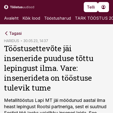
Telli
Avaleht
Kõik lood
Tööstusharud
TARK TÖÖSTUS 2
cebook
Tagasi
Twitter)
HARIDUS
30.05.23, 14:37
Tööstusettevõte jäi
kedIn
inseneride puuduse tõttu
ail
lepingust ilma. Vare:
k
insenerideta on tööstuse
tulevik tume
Metallitööstus Lapi MT jäi möödunud aastal ilma
heast lepingust Rootsi partneriga, sest ei suutnud
Eestist töö jaoks vajalikku inseneri leida. See