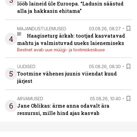
3
lööb laineid üle Euroopa. “Ladusin säästud
alla ja hakkasin ehitama”
MAJANDUSTULEMUSED
03.08.26, 08:27
Haagiseturg ärkab: tootjad kasvatavad
4
mahtu ja valmistuvad uueks laienemiseks
Bestnet avab uue müügi- ja tootmiskeskuse
UUDISED
05.08.26, 08:30
5
Tootmine vähenes juunis viiendat kuud
järjest
ARVAMUSED
05.08.26, 10:40
6
Jane Oblikas: ärme anna odavalt ära
ressurssi, mille hind ajas kasvab