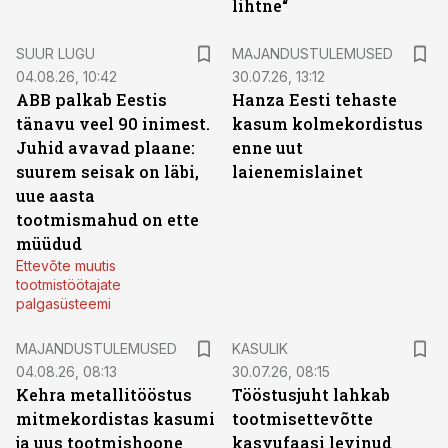
lihtne“
SUUR LUGU
MAJANDUSTULEMUSED
04.08.26, 10:42
30.07.26, 13:12
ABB palkab Eestis
Hanza Eesti tehaste
tänavu veel 90 inimest.
kasum kolmekordistus
Juhid avavad plaane:
enne uut
suurem seisak on läbi,
laienemislainet
uue aasta
tootmismahud on ette
müüdud
Ettevõte muutis
tootmistöötajate
palgasüsteemi
MAJANDUSTULEMUSED
KASULIK
04.08.26, 08:13
30.07.26, 08:15
Kehra metallitööstus
Tööstusjuht lahkab
mitmekordistas kasumi
tootmisettevõtte
ja uus tootmishoone
kasvufaasi levinud