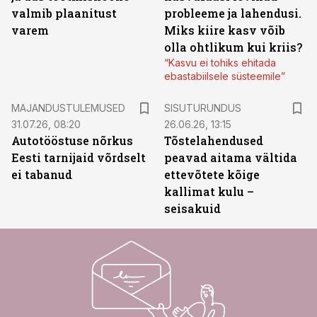
valmib plaanitust
probleeme ja lahendusi.
varem
Miks kiire kasv võib
olla ohtlikum kui kriis?
“Kasvu ei tohiks ehitada
ebastabiilsele süsteemile”
ST
MAJANDUSTULEMUSED
SISUTURUNDUS
31.07.26, 08:20
26.06.26, 13:15
Autotööstuse nõrkus
Tõstelahendused
Eesti tarnijaid võrdselt
peavad aitama vältida
ei tabanud
ettevõtete kõige
kallimat kulu –
seisakuid