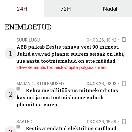
ja suuremaid riske tööohutusele.
24H
72H
Nädal
ENIMLOETUD
SUUR LUGU
04.08.26, 10:42
ABB palkab Eestis tänavu veel 90 inimest.
1
Juhid avavad plaane: suurem seisak on läbi,
uue aasta tootmismahud on ette müüdud
Ettevõte muutis tootmistöötajate palgasüsteemi
MAJANDUSTULEMUSED
04.08.26, 08:13
Kehra metallitööstus mitmekordistas
2
kasumi ja uus tootmishoone valmib
plaanitust varem
SAATED
03.08.26, 16:59
Eestis arendatud elektriline surfilaud