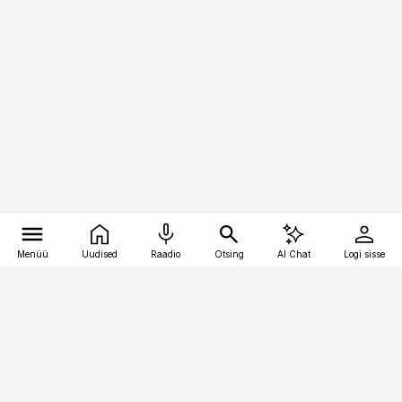
Menüü
Uudised
Raadio
Otsing
AI Chat
Logi sisse
Vana-Lõuna 39/1, 19094 Tallinn
(+372) 667 0111
toostusuudised@toostusuudised.ee