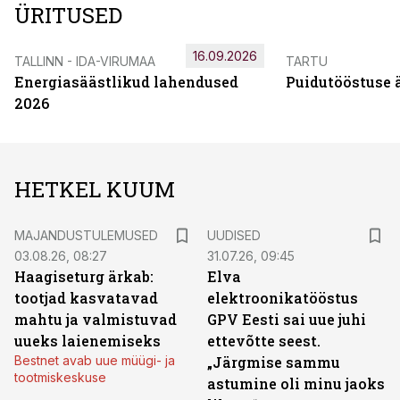
ÜRITUSED
16.09.2026
TALLINN - IDA-VIRUMAA
TARTU
Energiasäästlikud lahendused
Puidutööstuse 
2026
HETKEL KUUM
MAJANDUSTULEMUSED
UUDISED
03.08.26, 08:27
31.07.26, 09:45
Haagiseturg ärkab:
Elva
tootjad kasvatavad
elektroonikatööstus
mahtu ja valmistuvad
GPV Eesti sai uue juhi
uueks laienemiseks
ettevõtte seest.
Bestnet avab uue müügi- ja
„Järgmise sammu
tootmiskeskuse
astumine oli minu jaoks