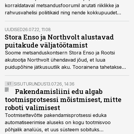
korraldataval metsandusfoorumil arutati riiklikke ja
rahvusvahelisi poliitikaid ning nende kokkupuudet
metsandusega. Samuti kuulati ja arutleti uute
tehnoloogiate ja suundumuste üle, kirjutab keskühistu
UUDISED
26.07.22, 11:08
Eramets TÜ tegevjuht ja EPKK nõukogu aseesimees
Stora Enso ja Northvolt alustavad
Priit Põllumäe.
puitakude väljatöötamist
Soome metsanduskontsern Stora Enso ja Rootsi
akutootja Northvolt ühendavad jõud, et luua
puidupõhine jätkusuutlik aku. Toorainena tahetakse
kasutada Põhjamaade metsadest pärit puidust
toodetud ligniinipõhist kõva süsinikku.
SISUTURUNDUS
13.07.26, 14:36
ST
Pakendamisliini edu algab
tootmisprotsessi mõistmisest, mitte
roboti valimisest
Tootmisettevõtte pakendamisprotsessi eduka
automatiseerimise aluseks on kogu tootmisvoo
põhjalik analüüs, et uus süsteem sobituks