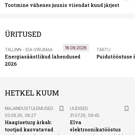
Tootmine vähenes juunis viiendat kuud järjest
ÜRITUSED
16.09.2026
TALLINN - IDA-VIRUMAA
TARTU
Energiasäästlikud lahendused
Puidutööstuse 
2026
HETKEL KUUM
MAJANDUSTULEMUSED
UUDISED
03.08.26, 08:27
31.07.26, 09:45
Haagiseturg ärkab:
Elva
tootjad kasvatavad
elektroonikatööstus