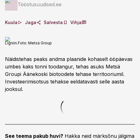
Tööstusuudised.ee
Kuula
Jaga
Salvesta
Vihja
Ligniin.
Foto:
Metsä Group
Näidistehas peaks andma plaanide kohaselt ööpäevas
umbes kaks tonni toodangur, tehas asuks Metsä
Groupi Äänekoski biotoodete tehase territooriumil.
Investeerimisotsus tehakse eeldatavasti selle aasta
jooksul.
See teema pakub huvi?
Hakka neid märksõnu jälgima