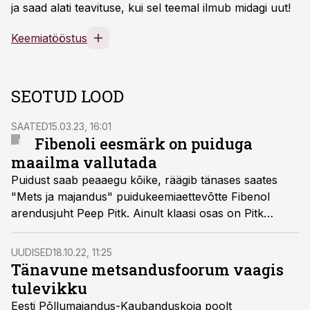
ja saad alati teavituse, kui sel teemal ilmub midagi uut!
Keemiatööstus
SEOTUD LOOD
SAATED
15.03.23, 16:01
Fibenoli eesmärk on puiduga
maailma vallutada
Puidust saab peaaegu kõike, räägib tänases saates
"Mets ja majandus" puidukeemiaettevõtte Fibenol
arendusjuht Peep Pitk. Ainult klaasi osas on Pitk
kahtlev.
UUDISED
18.10.22, 11:25
Tänavune metsandusfoorum vaagis
tulevikku
Eesti Põllumajandus-Kaubanduskoja poolt