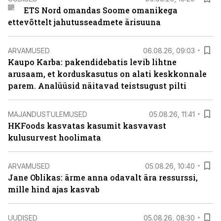
ETS Nord omandas Soome omanikega
ettevõttelt jahutusseadmete ärisuuna
ARVAMUSED
06.08.26, 09:03
Kaupo Karba: pakendidebatis levib lihtne
arusaam, et korduskasutus on alati keskkonnale
parem. Analüüsid näitavad teistsugust pilti
MAJANDUSTULEMUSED
05.08.26, 11:41
HKFoods kasvatas kasumit kasvavast
kulusurvest hoolimata
ARVAMUSED
05.08.26, 10:40
Jane Oblikas: ärme anna odavalt ära ressurssi,
mille hind ajas kasvab
UUDISED
05.08.26, 08:30