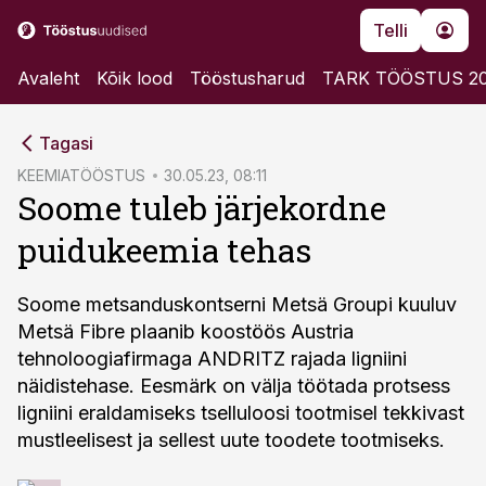
Telli
Avaleht
Kõik lood
Tööstusharud
TARK TÖÖSTUS 2
cebook
Tagasi
Twitter)
KEEMIATÖÖSTUS
30.05.23, 08:11
Soome tuleb järjekordne
kedIn
puidukeemia tehas
ail
k
Soome metsanduskontserni Metsä Groupi kuuluv
Metsä Fibre plaanib koostöös Austria
tehnoloogiafirmaga ANDRITZ rajada ligniini
näidistehase. Eesmärk on välja töötada protsess
ligniini eraldamiseks tselluloosi tootmisel tekkivast
mustleelisest ja sellest uute toodete tootmiseks.