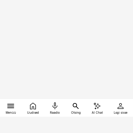
Menüü
Uudised
Raadio
Otsing
AI Chat
Logi sisse