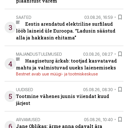
plaanitust varem
SAATED
03.08.26, 16:59
Eestis arendatud elektriline surfilaud
3
lööb laineid üle Euroopa. “Ladusin säästud
alla ja hakkasin ehitama”
MAJANDUSTULEMUSED
03.08.26, 08:27
Haagiseturg ärkab: tootjad kasvatavad
4
mahtu ja valmistuvad uueks laienemiseks
Bestnet avab uue müügi- ja tootmiskeskuse
UUDISED
05.08.26, 08:30
5
Tootmine vähenes juunis viiendat kuud
järjest
ARVAMUSED
05.08.26, 10:40
6
Jane Oblikas: ärme anna odavalt ära