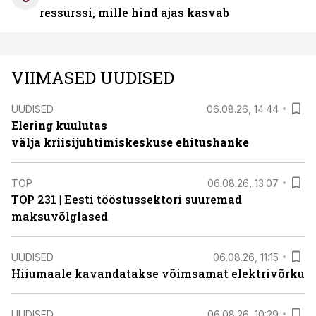
ressurssi, mille hind ajas kasvab
VIIMASED UUDISED
UUDISED
06.08.26, 14:44
Elering kuulutas
välja kriisijuhtimiskeskuse ehitushanke
TOP
06.08.26, 13:07
TOP 231 | Eesti tööstussektori suuremad
maksuvõlglased
UUDISED
06.08.26, 11:15
Hiiumaale kavandatakse võimsamat elektrivõrku
UUDISED
06.08.26, 10:29