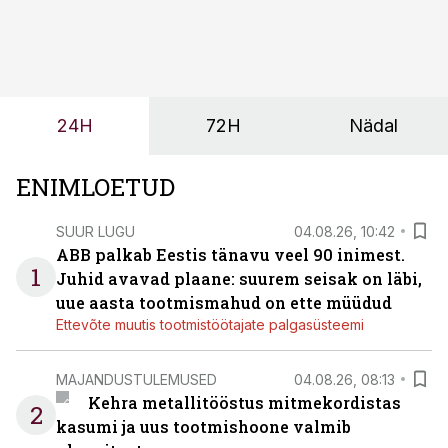
olemasolevasse keskkonda, aitaks vähendada
tööjõuvajadust ning oleks valmis ka ettevõtte
tulevasteks arenguteks. Lihtsalt roboti lisamine
enamasti oodatud tulemust ei too, nendib tootmise ja
tööstuse automatiseerimislahenduste arendaja Smitech
24H
72H
Nädal
OÜ tegevjuht Sander Mitendorf.
ENIMLOETUD
SUUR LUGU
04.08.26, 10:42
ABB palkab Eestis tänavu veel 90 inimest.
1
Juhid avavad plaane: suurem seisak on läbi,
uue aasta tootmismahud on ette müüdud
Ettevõte muutis tootmistöötajate palgasüsteemi
MAJANDUSTULEMUSED
04.08.26, 08:13
Kehra metallitööstus mitmekordistas
2
kasumi ja uus tootmishoone valmib