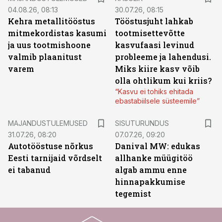
04.08.26, 08:13
30.07.26, 08:15
Kehra metallitööstus
Tööstusjuht lahkab
mitmekordistas kasumi
tootmisettevõtte
ja uus tootmishoone
kasvufaasi levinud
valmib plaanitust
probleeme ja lahendusi.
varem
Miks kiire kasv võib
olla ohtlikum kui kriis?
“Kasvu ei tohiks ehitada
ebastabiilsele süsteemile”
ST
MAJANDUSTULEMUSED
SISUTURUNDUS
31.07.26, 08:20
07.07.26, 09:20
Autotööstuse nõrkus
Danival MW: edukas
Eesti tarnijaid võrdselt
allhanke müügitöö
ei tabanud
algab ammu enne
hinnapakkumise
tegemist