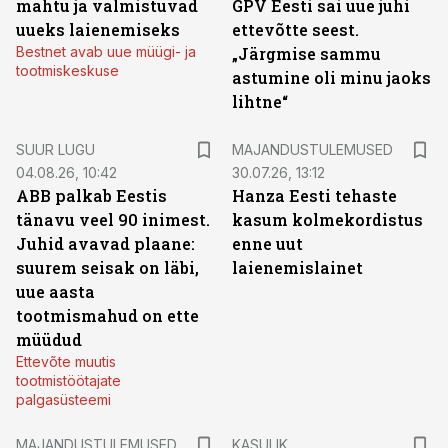
mahtu ja valmistuvad
GPV Eesti sai uue juhi
uueks laienemiseks
ettevõtte seest.
Bestnet avab uue müügi- ja
„Järgmise sammu
tootmiskeskuse
astumine oli minu jaoks
lihtne“
SUUR LUGU
MAJANDUSTULEMUSED
04.08.26, 10:42
30.07.26, 13:12
ABB palkab Eestis
Hanza Eesti tehaste
tänavu veel 90 inimest.
kasum kolmekordistus
Juhid avavad plaane:
enne uut
suurem seisak on läbi,
laienemislainet
uue aasta
tootmismahud on ette
müüdud
Ettevõte muutis
tootmistöötajate
palgasüsteemi
MAJANDUSTULEMUSED
KASULIK