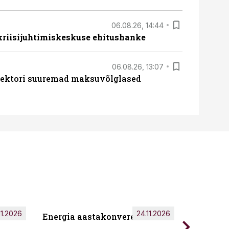
06.08.26, 14:44
 kriisijuhtimiskeskuse ehitushanke
06.08.26, 13:07
ssektori suuremad maksuvõlglased
11.2026
24.11.2026
Energia aastakonverents 2026
Tark töö