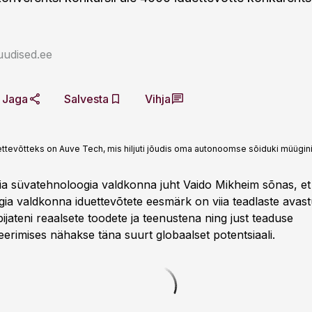
uudised.ee
Jaga
Salvesta
Vihja
ettevõtteks on Auve Tech, mis hiljuti jõudis oma autonoomse sõiduki müügin
ia süvatehnoloogia valdkonna juht Vaido Mikheim sõnas, et
ia valdkonna iduettevõtete eesmärk on viia teadlaste avast
ijateni reaalsete toodete ja teenustena ning just teaduse
eerimises nähakse täna suurt globaalset potentsiaali.