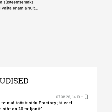
 ja süsteemsemaks.
 valita enam ainult
UDISED
07.08.26, 14:19
teinud tööstusidu Fractory jäi veel
a siht on 20 miljonit”