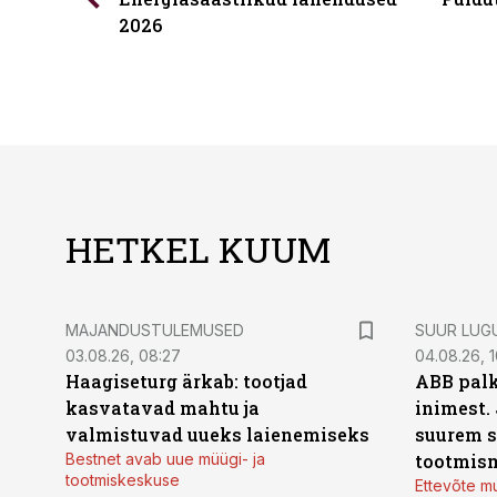
2026
HETKEL KUUM
MAJANDUSTULEMUSED
SUUR LUG
03.08.26, 08:27
04.08.26, 1
Haagiseturg ärkab: tootjad
ABB palk
kasvatavad mahtu ja
inimest.
valmistuvad uueks laienemiseks
suurem s
Bestnet avab uue müügi- ja
tootmis
tootmiskeskuse
Ettevõte mu