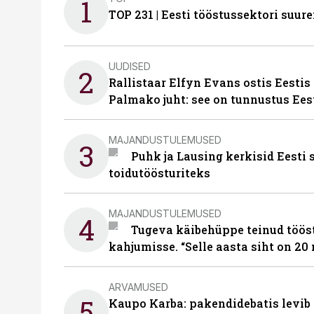
1
TOP 231 | Eesti tööstussektori su
UUDISED
2
Rallistaar Elfyn Evans ostis Eestis
Palmako juht: see on tunnustus Ees
MAJANDUSTULEMUSED
3
Puhk ja Lausing kerkisid Eesti
toidutöösturiteks
MAJANDUSTULEMUSED
4
Tugeva käibehüppe teinud tööst
kahjumisse. “Selle aasta siht on 20 
ARVAMUSED
5
Kaupo Karba: pakendidebatis levib 