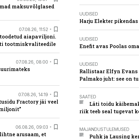
uremad maksuvõlglased
UUDISED
Harju Elekter pikenda
07.08.26, 11:52
 toodetud aiapaviljoni.
UUDISED
ti tootmiskvaliteedile
Enefit avas Poolas oma
07.08.26, 08:00
UUDISED
 suurimateks
Rallistaar Elfyn Evans 
Palmako juht: see on t
07.08.26, 14:19
SAATED
usidu Fractory jäi veel
Läti toidu käibema
miljonit”
riik teeb seal tugevat k
06.08.26, 09:03
MAJANDUSTULEMUSED
lihtne arusaam, et
Puhk ja Lausing ke