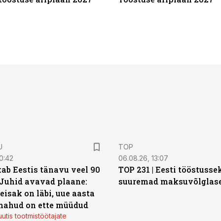
U
TOP
0:42
06.08.26, 13:07
ab Eestis tänavu veel 90
TOP 231 | Eesti tööstusse
 Juhid avavad plaane:
suuremad maksuvõlglas
eisak on läbi, uue aasta
mahud on ette müüdud
utis tootmistöötajate