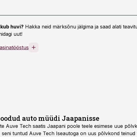
kub huvi?
Hakka neid märksõnu jälgima ja saad alati teavitu
idagi uut!
asinatööstus
loodud auto müüdi Jaapanisse
võte Auve Tech saatis Jaapani poole teele esimese uue põ
s seni tuntud Auve Tech Iseautoga on uus põlvkond teinud