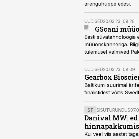
arenguhüppe edasi.
UUDISED
20.03.23, 08:26
GScani müüo
Eesti süvatehnoloogia e
müüonskanneriga. Riigi
tulemusel valmivad Pald
tuumajäätmed turvalise
UUDISED
20.03.23, 08:09
Gearbox Bioscie
Baltikumi suurimal äri
finalistidest võitis Sw
ST
SISUTURUNDUS
07.0
Danival MW: ed
hinnapakkumis
Kui veel viis aastat tag