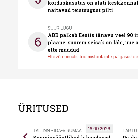
korduskasutus on alati keskkonna
näitavad teistsugust pilti
SUUR LUGU
ABB palkab Eestis tänavu veel 90 
6
plaane: suurem seisak on läbi, uue
ette müüdud
Ettevõte muutis tootmistöötajate palgasüste
ÜRITUSED
16.09.2026
TALLINN - IDA-VIRUMAA
TARTU
Energiasäästlikud lahendused
Puidu