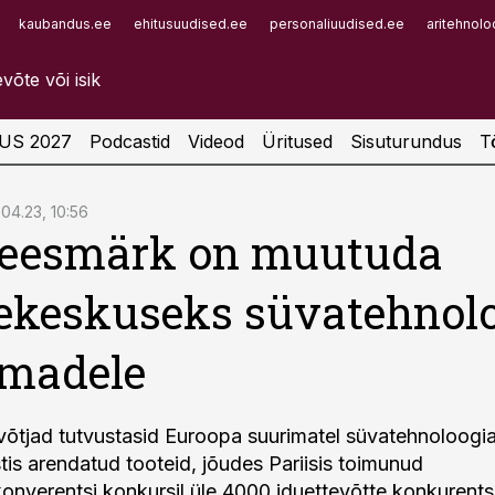
kaubandus.ee
ehitusuudised.ee
personaliuudised.ee
aritehnolo
Infopank
Radar
US 2027
Podcastid
Videod
Üritused
Sisuturundus
T
.04.23, 10:56
 eesmärk on muutuda
ekeskuseks süvatehnol
rmadele
evõtjad tutvustasid Euroopa suurimatel süvatehnoloogi
tis arendatud tooteid, jõudes Pariisis toimunud
onverentsi konkursil üle 4000 iduettevõtte konkurentsis