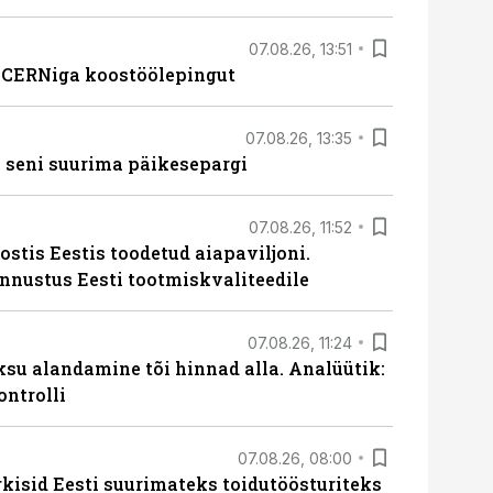
07.08.26, 13:51
s CERNiga koostöölepingut
07.08.26, 13:35
 seni suurima päikesepargi
07.08.26, 11:52
ostis Eestis toodetud aiapaviljoni.
unnustus Eesti tootmiskvaliteedile
07.08.26, 11:24
ksu alandamine tõi hinnad alla. Analüütik:
ontrolli
07.08.26, 08:00
rkisid Eesti suurimateks toidutöösturiteks