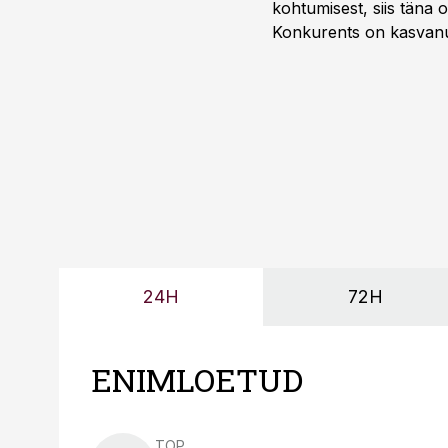
kohtumisest, siis tän
Konkurents on kasvanud,
tootmisvõimekuse või hi
24H
72H
ENIMLOETUD
TOP