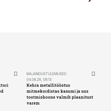
MAJANDUSTULEMUSED
04.08.26, 08:13
ktori
Kehra metallitööstus
ed
mitmekordistas kasumi ja uus
tootmishoone valmib plaanitust
varem