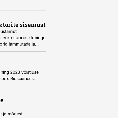
torite sisemust
gustamist
ni euro suuruse lepingu
ktorid lammutada ja
hing 2023 võistluse
arbox Biosciences.
ne
st ja mõnest