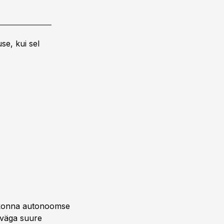
se, kui sel
lvkonna autonoomse
 väga suure