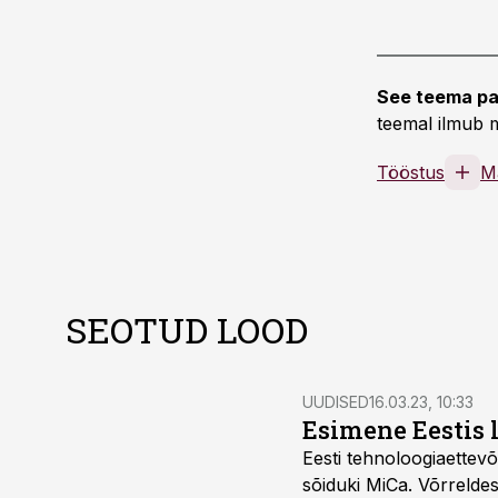
See teema pa
teemal ilmub m
Tööstus
M
SEOTUD LOOD
UUDISED
16.03.23, 10:33
Esimene Eestis 
Eesti tehnoloogiaette
sõiduki MiCa. Võrrelde