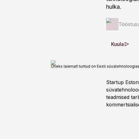
hulka.
Tööstus
Kuula
Üheks laiemalt tuntud on Eesti süvatehnoloogia
Startup Eston
süvatehnoloog
teadmised tarb
kommertsialis