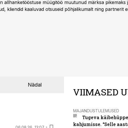
a on allhanketööstuse müügitöö muutunud märksa pikemaks
 kliendid kaaluvad otsuseid põhjalikumalt ning partnerit ei
nnakirja järgi.
Nädal
VIIMASED U
MAJANDUSTULEMUSED
Tugeva käibehüppe 
kahjumisse. “Selle aast
06.08.26, 13:07