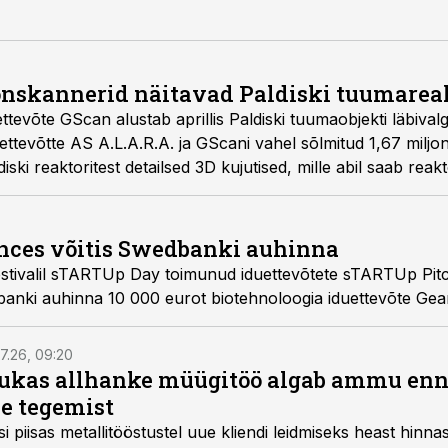
nskannerid näitavad Paldiski tuumareak
ttevõte GScan alustab aprillis Paldiski tuumaobjekti läbival
ettevõtte AS A.L.A.R.A. ja GScani vahel sõlmitud 1,67 miljo
iski reaktoritest detailsed 3D kujutised, mille abil saab rea
lt lõpphoidlasse paigutada.
nces võitis Swedbanki auhinna
festivalil sTARTUp Day toimunud iduettevõtete sTARTUp Pitc
edbanki auhinna 10 000 eurot biotehnoloogia iduettevõte Ge
7.26, 09:20
ukas allhanke müügitöö algab ammu en
e tegemist
asi piisas metallitööstustel uue kliendi leidmiseks heast hinna