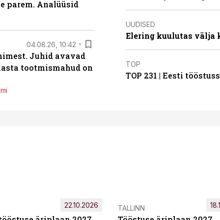
le parem. Analüüsid
UUDISED
Elering kuulutas välja
04.08.26, 10:42
inimest. Juhid avavad
TOP
 aasta tootmismahud on
TOP 231 | Eesti tööstu
emi
22.10.2026
18.
TALLINN
tööstuse äriplaan 2027
Tööstuse äriplaan 2027