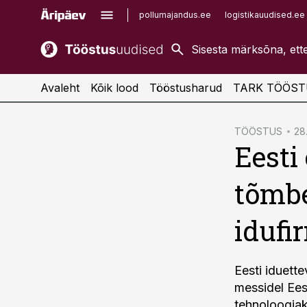
pollumajandus.ee
logistikauudised.ee
kaubandus.ee
imelineajalugu.ee
kinnisvarauudised.ee
imelineteadus.ee
Avaleht
Kõik lood
Tööstusharud
TARK TÖÖST
cebook
TÖÖSTUS
28
Eesti
Twitter)
kedIn
tõmb
ail
idufi
k
Eesti iduett
messidel Ees
tehnoloogiak