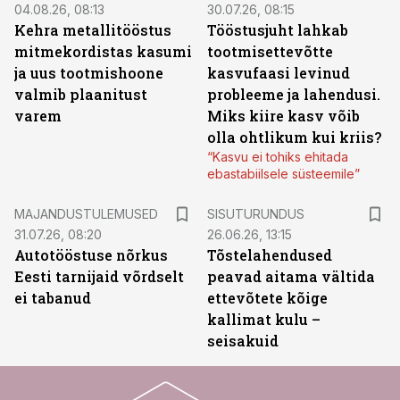
04.08.26, 08:13
30.07.26, 08:15
Kehra metallitööstus
Tööstusjuht lahkab
mitmekordistas kasumi
tootmisettevõtte
ja uus tootmishoone
kasvufaasi levinud
valmib plaanitust
probleeme ja lahendusi.
varem
Miks kiire kasv võib
olla ohtlikum kui kriis?
“Kasvu ei tohiks ehitada
ebastabiilsele süsteemile”
ST
MAJANDUSTULEMUSED
SISUTURUNDUS
31.07.26, 08:20
26.06.26, 13:15
Autotööstuse nõrkus
Tõstelahendused
Eesti tarnijaid võrdselt
peavad aitama vältida
ei tabanud
ettevõtete kõige
kallimat kulu –
seisakuid