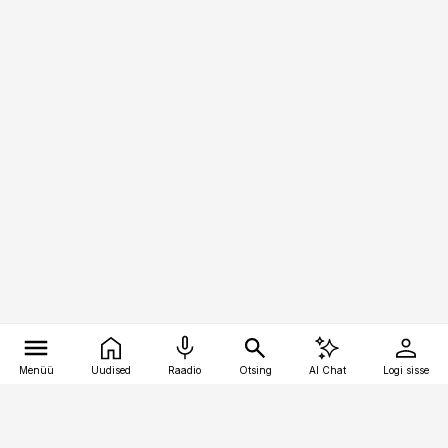
Menüü
Uudised
Raadio
Otsing
AI Chat
Logi sisse