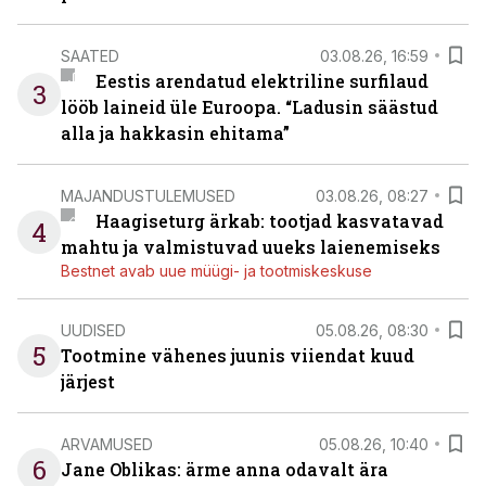
SAATED
03.08.26, 16:59
Eestis arendatud elektriline surfilaud
3
lööb laineid üle Euroopa. “Ladusin säästud
alla ja hakkasin ehitama”
MAJANDUSTULEMUSED
03.08.26, 08:27
Haagiseturg ärkab: tootjad kasvatavad
4
mahtu ja valmistuvad uueks laienemiseks
Bestnet avab uue müügi- ja tootmiskeskuse
UUDISED
05.08.26, 08:30
5
Tootmine vähenes juunis viiendat kuud
järjest
ARVAMUSED
05.08.26, 10:40
6
Jane Oblikas: ärme anna odavalt ära