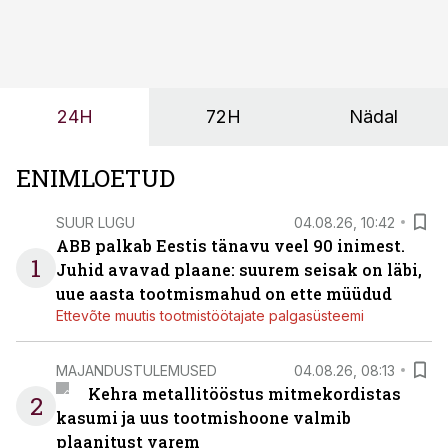
märksa pikemaks ja süsteemsemaks. Konkurents on
kasvanud, kliendid kaaluvad otsuseid põhjalikumalt
ning partnerit ei valita enam ainult tootmisvõimekuse
või hinnakirja järgi.
24H
72H
Nädal
ENIMLOETUD
SUUR LUGU
04.08.26, 10:42
ABB palkab Eestis tänavu veel 90 inimest.
1
Juhid avavad plaane: suurem seisak on läbi,
uue aasta tootmismahud on ette müüdud
Ettevõte muutis tootmistöötajate palgasüsteemi
MAJANDUSTULEMUSED
04.08.26, 08:13
Kehra metallitööstus mitmekordistas
2
kasumi ja uus tootmishoone valmib
plaanitust varem