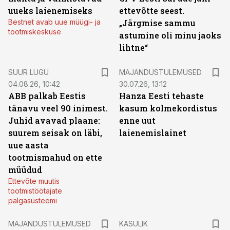
uueks laienemiseks
ettevõtte seest.
Bestnet avab uue müügi- ja
„Järgmise sammu
tootmiskeskuse
astumine oli minu jaoks
lihtne“
SUUR LUGU
MAJANDUSTULEMUSED
04.08.26, 10:42
30.07.26, 13:12
ABB palkab Eestis
Hanza Eesti tehaste
tänavu veel 90 inimest.
kasum kolmekordistus
Juhid avavad plaane:
enne uut
suurem seisak on läbi,
laienemislainet
uue aasta
tootmismahud on ette
müüdud
Ettevõte muutis
tootmistöötajate
palgasüsteemi
MAJANDUSTULEMUSED
KASULIK