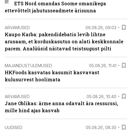
ETS Nord omandas Soome omanikega
ettevõttelt jahutusseadmete ärisuuna
ARVAMUSED
06.08.26, 09:03
Kaupo Karba: pakendidebatis levib lihtne
arusaam, et korduskasutus on alati keskkonnale
parem. Analüüsid näitavad teistsugust pilti
MAJANDUSTULEMUSED
05.08.26, 11:41
HKFoods kasvatas kasumit kasvavast
kulusurvest hoolimata
ARVAMUSED
05.08.26, 10:40
Jane Oblikas: ärme anna odavalt ära ressurssi,
mille hind ajas kasvab
UUDISED
05.08.26, 08:30