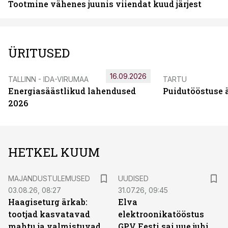
Tootmine vähenes juunis viiendat kuud järjest
ÜRITUSED
16.09.2026
TALLINN - IDA-VIRUMAA
TARTU
Energiasäästlikud lahendused
Puidutööstuse 
2026
HETKEL KUUM
MAJANDUSTULEMUSED
UUDISED
03.08.26, 08:27
31.07.26, 09:45
Haagiseturg ärkab:
Elva
tootjad kasvatavad
elektroonikatööstus
mahtu ja valmistuvad
GPV Eesti sai uue juhi