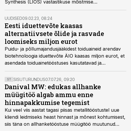
Synthesis (LIOS) vastastikuse mõistmise
memorandumi eesmärgiga tugevdada ravimite tootmise
valdkonda kogu Baltikumis.
UUDISED
09.02.23, 08:24
Eesti iduettevõte kaasas
alternatiivsete õlide ja rasvade
loomiseks miljon eurot
Puidu- ja põllumajandusjääkidest toiduaineid arendav
biotehnoloogia iduettevõte ÄIO kaasas miljon eurot, et
asendada toiduainetööstuses kasutatavad ja
keskkonda kurnavad õlid jätkusuutlike ja
täisväärtuslike alternatiividega.
SISUTURUNDUS
07.07.26, 09:20
ST
Danival MW: edukas allhanke
müügitöö algab ammu enne
hinnapakkumise tegemist
Kui veel viis aastat tagasi piisas metallitööstustel uue
kliendi leidmiseks heast hinnast ja mõnest kohtumisest,
siis täna on allhanketööstuse müügitöö muutunud