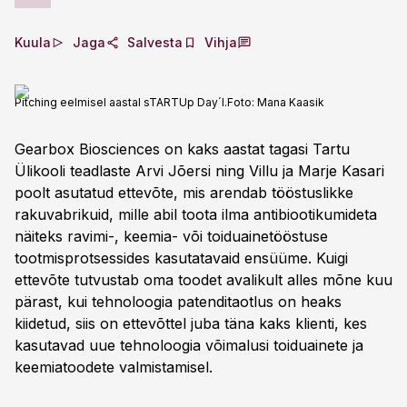
Kuula
Jaga
Salvesta
Vihja
Pitching eelmisel aastal sTARTUp Day´l.
Foto:
Mana Kaasik
Gearbox Biosciences on kaks aastat tagasi Tartu
Ülikooli teadlaste Arvi Jõersi ning Villu ja Marje Kasari
poolt asutatud ettevõte, mis arendab tööstuslikke
rakuvabrikuid, mille abil toota ilma antibiootikumideta
näiteks ravimi-, keemia- või toiduainetööstuse
tootmisprotsessides kasutatavaid ensüüme. Kuigi
ettevõte tutvustab oma toodet avalikult alles mõne kuu
pärast, kui tehnoloogia patenditaotlus on heaks
kiidetud, siis on ettevõttel juba täna kaks klienti, kes
kasutavad uue tehnoloogia võimalusi toiduainete ja
keemiatoodete valmistamisel.