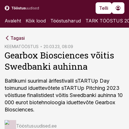
Telli
Avaleht
Kõik lood
Tööstusharud
TARK TÖÖSTUS 2
cebook
Tagasi
Twitter)
KEEMIATÖÖSTUS
20.03.23, 08:09
Gearbox Biosciences võitis
kedIn
Swedbanki auhinna
ail
k
Baltikumi suurimal ärifestivalil sTARTUp Day
toimunud iduettevõtete sTARTUp Pitching 2023
võistluse finalistidest võitis Swedbanki auhinna 10
000 eurot biotehnoloogia iduettevõte Gearbox
Biosciences.
Tööstusuudised.ee