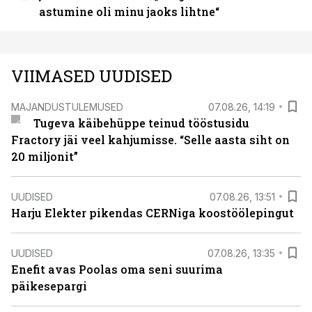
astumine oli minu jaoks lihtne“
VIIMASED UUDISED
MAJANDUSTULEMUSED
07.08.26, 14:19
Tugeva käibehüppe teinud tööstusidu
Fractory jäi veel kahjumisse. “Selle aasta siht on
20 miljonit”
UUDISED
07.08.26, 13:51
Harju Elekter pikendas CERNiga koostöölepingut
UUDISED
07.08.26, 13:35
Enefit avas Poolas oma seni suurima
päikesepargi