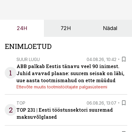
kasvanud, kliendid kaaluvad otsuseid põhjalikumalt
ning partnerit ei valita enam ainult tootmisvõimekuse
või hinnakirja järgi.
24H
72H
Nädal
ENIMLOETUD
SUUR LUGU
04.08.26, 10:42
ABB palkab Eestis tänavu veel 90 inimest.
1
Juhid avavad plaane: suurem seisak on läbi,
uue aasta tootmismahud on ette müüdud
Ettevõte muutis tootmistöötajate palgasüsteemi
TOP
06.08.26, 13:07
2
TOP 231 | Eesti tööstussektori suuremad
maksuvõlglased