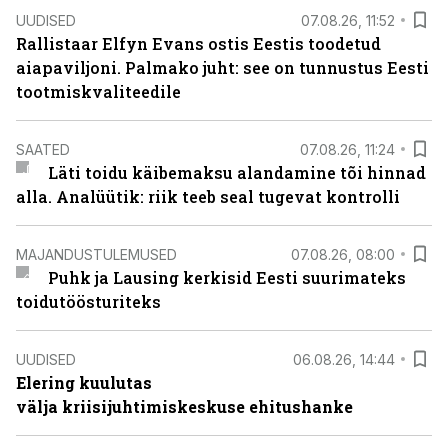
UUDISED
07.08.26, 11:52
Rallistaar Elfyn Evans ostis Eestis toodetud
aiapaviljoni. Palmako juht: see on tunnustus Eesti
tootmiskvaliteedile
SAATED
07.08.26, 11:24
Läti toidu käibemaksu alandamine tõi hinnad
alla. Analüütik: riik teeb seal tugevat kontrolli
MAJANDUSTULEMUSED
07.08.26, 08:00
Puhk ja Lausing kerkisid Eesti suurimateks
toidutöösturiteks
UUDISED
06.08.26, 14:44
Elering kuulutas
välja kriisijuhtimiskeskuse ehitushanke