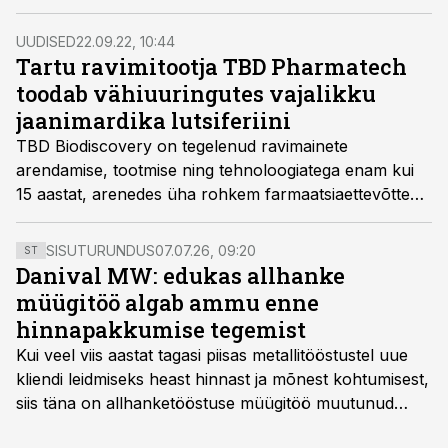
kohal juba kaks eelmist aastat.
UUDISED
22.09.22, 10:44
Tartu ravimitootja TBD Pharmatech
toodab vähiuuringutes vajalikku
jaanimardika lutsiferiini
TBD Biodiscovery on tegelenud ravimainete
arendamise, tootmise ning tehnoloogiatega enam kui
15 aastat, arenedes üha rohkem farmaatsiaettevõtteks.
Sisulise tegevuse muutumine üha rohkem
farmaatsiakesksemaks muudab ettevõtte nime TBD
SISUTURUNDUS
07.07.26, 09:20
ST
Pharmatechiks.
Danival MW: edukas allhanke
müügitöö algab ammu enne
hinnapakkumise tegemist
Kui veel viis aastat tagasi piisas metallitööstustel uue
kliendi leidmiseks heast hinnast ja mõnest kohtumisest,
siis täna on allhanketööstuse müügitöö muutunud
märksa pikemaks ja süsteemsemaks. Konkurents on