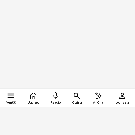
Menüü
Uudised
Raadio
Otsing
AI Chat
Logi sisse
Vana-Lõuna 39/1, 19094 Tallinn