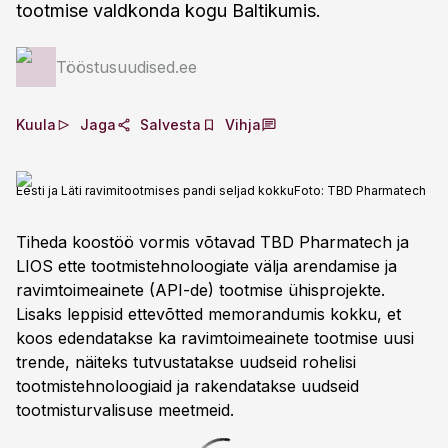
tootmise valdkonda kogu Baltikumis.
Tööstusuudised.ee
Kuula
Jaga
Salvesta
Vihja
Eesti ja Läti ravimitootmises pandi seljad kokku
Foto:
TBD Pharmatech
Tiheda koostöö vormis võtavad TBD Pharmatech ja
LIOS ette tootmistehnoloogiate välja arendamise ja
ravimtoimeainete (API-de) tootmise ühisprojekte.
Lisaks leppisid ettevõtted memorandumis kokku, et
koos edendatakse ka ravimtoimeainete tootmise uusi
trende, näiteks tutvustatakse uudseid rohelisi
tootmistehnoloogiaid ja rakendatakse uudseid
tootmisturvalisuse meetmeid.