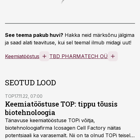
See teema pakub huvi?
Hakka neid märksõnu jälgima
ja saad alati teavituse, kui sel teemal ilmub midagi uut!
Keemiatööstus
TBD PHARMATECH OÜ
SEOTUD LOOD
TOP
17.11.22, 07:00
Keemiatööstuse TOP: tippu tõusis
biotehnoloogia
Tänavuse keemiatööstuse TOPi võitja,
biotehnoloogiafirma Icosagen Cell Factory näitas
potentsiaali ka varasemalt. Nii on ta olnud TOPi teisel