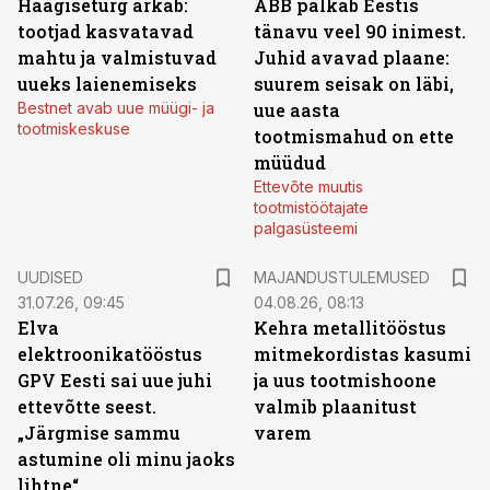
Haagiseturg ärkab:
ABB palkab Eestis
tootjad kasvatavad
tänavu veel 90 inimest.
mahtu ja valmistuvad
Juhid avavad plaane:
uueks laienemiseks
suurem seisak on läbi,
Bestnet avab uue müügi- ja
uue aasta
tootmiskeskuse
tootmismahud on ette
müüdud
Ettevõte muutis
tootmistöötajate
palgasüsteemi
UUDISED
MAJANDUSTULEMUSED
31.07.26, 09:45
04.08.26, 08:13
Elva
Kehra metallitööstus
elektroonikatööstus
mitmekordistas kasumi
GPV Eesti sai uue juhi
ja uus tootmishoone
ettevõtte seest.
valmib plaanitust
„Järgmise sammu
varem
astumine oli minu jaoks
lihtne“