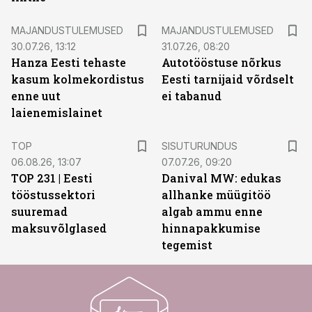
MAJANDUSTULEMUSED
MAJANDUSTULEMUSED
30.07.26, 13:12
31.07.26, 08:20
Hanza Eesti tehaste
Autotööstuse nõrkus
kasum kolmekordistus
Eesti tarnijaid võrdselt
enne uut
ei tabanud
laienemislainet
ST
TOP
SISUTURUNDUS
06.08.26, 13:07
07.07.26, 09:20
TOP 231 | Eesti
Danival MW: edukas
tööstussektori
allhanke müügitöö
suuremad
algab ammu enne
maksuvõlglased
hinnapakkumise
tegemist