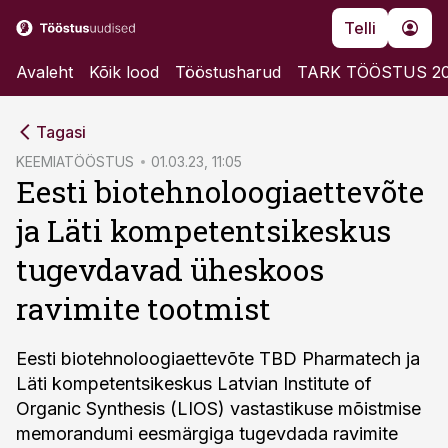
Telli
Avaleht
Kõik lood
Tööstusharud
TARK TÖÖSTUS 2
cebook
Tagasi
Twitter)
KEEMIATÖÖSTUS
01.03.23, 11:05
Eesti biotehnoloogiaettevõte
kedIn
ja Läti kompetentsikeskus
ail
tugevdavad üheskoos
k
ravimite tootmist
Eesti biotehnoloogiaettevõte TBD Pharmatech ja
Läti kompetentsikeskus Latvian Institute of
Organic Synthesis (LIOS) vastastikuse mõistmise
memorandumi eesmärgiga tugevdada ravimite