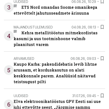
UUDISED
06.08.26, 10:29
3
ETS Nord omandas Soome omanikega
ettevõttelt jahutusseadmete ärisuuna
MAJANDUSTULEMUSED
04.08.26, 08:13
Kehra metallitööstus mitmekordistas
4
kasumi ja uus tootmishoone valmib
plaanitust varem
ARVAMUSED
06.08.26, 09:03
Kaupo Karba: pakendidebatis levib lihtne
5
arusaam, et korduskasutus on alati
keskkonnale parem. Analüüsid näitavad
teistsugust pilti
UUDISED
31.07.26, 09:45
Elva elektroonikatööstus GPV Eesti sai uue
6
juhi ettevõtte seest. „Järgmise sammu