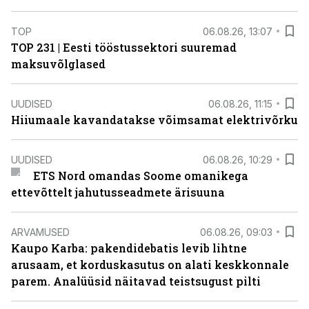
TOP
06.08.26, 13:07
TOP 231 | Eesti tööstussektori suuremad
maksuvõlglased
UUDISED
06.08.26, 11:15
Hiiumaale kavandatakse võimsamat elektrivõrku
UUDISED
06.08.26, 10:29
ETS Nord omandas Soome omanikega
ettevõttelt jahutusseadmete ärisuuna
ARVAMUSED
06.08.26, 09:03
Kaupo Karba: pakendidebatis levib lihtne
arusaam, et korduskasutus on alati keskkonnale
parem. Analüüsid näitavad teistsugust pilti