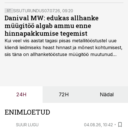
juhatuse esimees Fjodor Berman vastuses Äripäeva
arvamusliidrite küsitlusele.
SISUTURUNDUS
07.07.26, 09:20
ST
Danival MW: edukas allhanke
müügitöö algab ammu enne
hinnapakkumise tegemist
Kui veel viis aastat tagasi piisas metallitööstustel uue
kliendi leidmiseks heast hinnast ja mõnest kohtumisest,
siis täna on allhanketööstuse müügitöö muutunud
märksa pikemaks ja süsteemsemaks. Konkurents on
kasvanud, kliendid kaaluvad otsuseid põhjalikumalt
ning partnerit ei valita enam ainult tootmisvõimekuse
või hinnakirja järgi.
24H
72H
Nädal
ENIMLOETUD
SUUR LUGU
04.08.26, 10:42