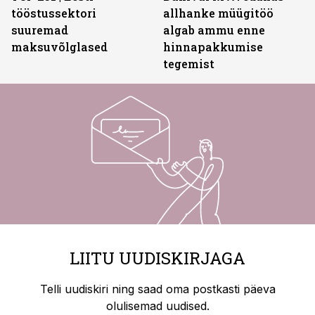
tööstussektori
allhanke müügitöö
suuremad
algab ammu enne
maksuvõlglased
hinnapakkumise
tegemist
LIITU UUDISKIRJAGA
Telli uudiskiri ning saad oma postkasti päeva
olulisemad uudised.