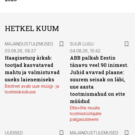
HETKEL KUUM
MAJANDUSTULEMUSED
SUUR LUGU
03.08.26, 08:27
04.08.26, 10:42
Haagiseturg ärkab:
ABB palkab Eestis
tootjad kasvatavad
tänavu veel 90 inimest.
mahtu ja valmistuvad
Juhid avavad plaane:
uueks laienemiseks
suurem seisak on läbi,
Bestnet avab uue müügi- ja
uue aasta
tootmiskeskuse
tootmismahud on ette
müüdud
Ettevõte muutis
tootmistöötajate
palgasüsteemi
UUDISED
MAJANDUSTULEMUSED