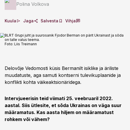
Polina Volkova
Kuula
Jaga
Salvesta
Vihja
BLRT Grupi juht ja suurosanik Fjodor Berman on pärit Ukrainast ja sõda
on talle valus teema.
Foto:
Liis Treimann
Delovõje Vedomosti küsis Bermanilt isiklike ja äriliste
muudatuste, aga samuti kontserni tulevikuplaanide ja
konflikti kohta väikeaktsionäridega.
Intervjueerisin teid viimati 25. veebruaril 2022.
aastal. Siis ütlesite, et sõda Ukrainas on väga suur
määramatus. Kas aasta hiljem on määramatust
rohkem või vähem?