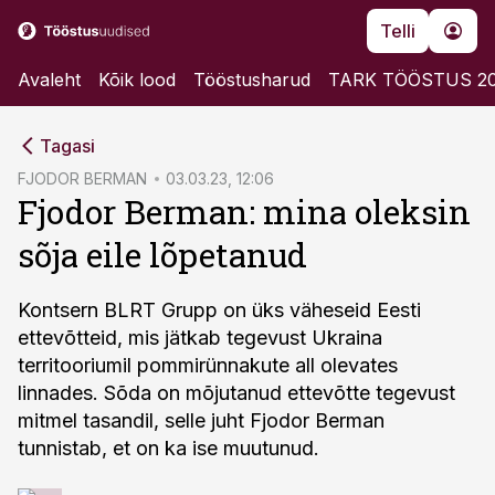
Telli
Avaleht
Kõik lood
Tööstusharud
TARK TÖÖSTUS 2
cebook
cebook
Tagasi
Twitter)
Twitter)
FJODOR BERMAN
03.03.23, 12:06
Fjodor Berman: mina oleksin
kedIn
kedIn
sõja eile lõpetanud
ail
ail
k
k
Kontsern BLRT Grupp on üks väheseid Eesti
ettevõtteid, mis jätkab tegevust Ukraina
territooriumil pommirünnakute all olevates
linnades. Sõda on mõjutanud ettevõtte tegevust
mitmel tasandil, selle juht Fjodor Berman
tunnistab, et on ka ise muutunud.