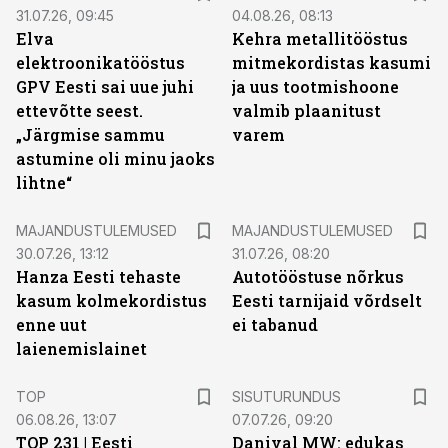
31.07.26, 09:45
04.08.26, 08:13
Elva
Kehra metallitööstus
elektroonikatööstus
mitmekordistas kasumi
GPV Eesti sai uue juhi
ja uus tootmishoone
ettevõtte seest.
valmib plaanitust
„Järgmise sammu
varem
astumine oli minu jaoks
lihtne“
MAJANDUSTULEMUSED
MAJANDUSTULEMUSED
30.07.26, 13:12
31.07.26, 08:20
Hanza Eesti tehaste
Autotööstuse nõrkus
kasum kolmekordistus
Eesti tarnijaid võrdselt
enne uut
ei tabanud
laienemislainet
ST
TOP
SISUTURUNDUS
06.08.26, 13:07
07.07.26, 09:20
TOP 231 | Eesti
Danival MW: edukas