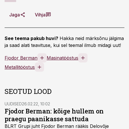
Jaga
Vihja
See teema pakub huvi?
Hakka neid märksõnu jälgima
ja saad alati teavituse, kui sel teemal ilmub midagi uut!
Fjodor Berman
Masinatööstus
Metallitööstus
SEOTUD LOOD
UUDISED
26.02.22, 10:02
Fjodor Berman: kõige hullem on
praegu paanikasse sattuda
BLRT Grupi juht Fjodor Berman rääkis Delovõje