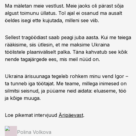
Ma mäletan meie vestlust. Meie jaoks oli pärast sõja
algust toimunu üllatus. Tol ajal ei osanud ma ausalt
öeldes isegi ette kujutada, milleni see viib.
Sellest tragöödiast saab peagi juba aasta. Kui me teiega
rääkisime, siis ütlesin, et me maksime Ukraina
töölistele plaaniväliselt palka. Täna kahvatub see kõik
nende tagajärgede ees, mis meil nüüd on.
Ukraina ärisuunaga tegeleb rohkem minu vend Igor –
ta tunneb iga töötajat. Me teame, millega inimesed on
silmitsi seisnud, ja püüame neid aidata: eluaseme, töö
ja kõige muuga.
Loe pikemat intervjuud
Äripäevast
.
Polina Volkova