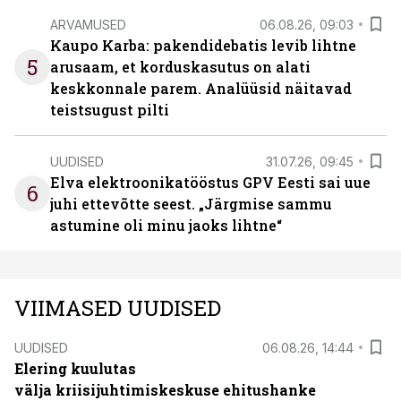
ARVAMUSED
06.08.26, 09:03
Kaupo Karba: pakendidebatis levib lihtne
5
arusaam, et korduskasutus on alati
keskkonnale parem. Analüüsid näitavad
teistsugust pilti
UUDISED
31.07.26, 09:45
Elva elektroonikatööstus GPV Eesti sai uue
6
juhi ettevõtte seest. „Järgmise sammu
astumine oli minu jaoks lihtne“
VIIMASED UUDISED
UUDISED
06.08.26, 14:44
Elering kuulutas
välja kriisijuhtimiskeskuse ehitushanke