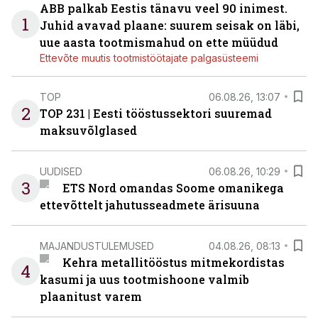
ABB palkab Eestis tänavu veel 90 inimest.
1
Juhid avavad plaane: suurem seisak on läbi,
uue aasta tootmismahud on ette müüdud
Ettevõte muutis tootmistöötajate palgasüsteemi
TOP
06.08.26, 13:07
2
TOP 231 | Eesti tööstussektori suuremad
maksuvõlglased
UUDISED
06.08.26, 10:29
3
ETS Nord omandas Soome omanikega
ettevõttelt jahutusseadmete ärisuuna
MAJANDUSTULEMUSED
04.08.26, 08:13
Kehra metallitööstus mitmekordistas
4
kasumi ja uus tootmishoone valmib
plaanitust varem