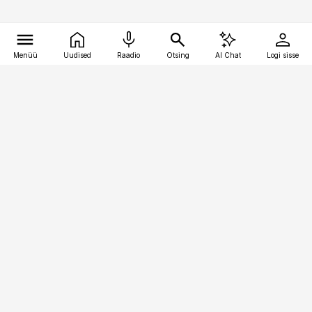
Menüü
Uudised
Raadio
Otsing
AI Chat
Logi sisse
Vana-Lõuna 39/1, 19094 Tallinn
(+372) 667 0111
toostusuudised@toostusuudised.ee
Telli
Reklaam
Firmast
Sisu kasutamisõigused
Ajakirjaniku
eetikakoodeks
Üldtingimused
Privaatsustingimused
Küpsiste poliitika
KKK