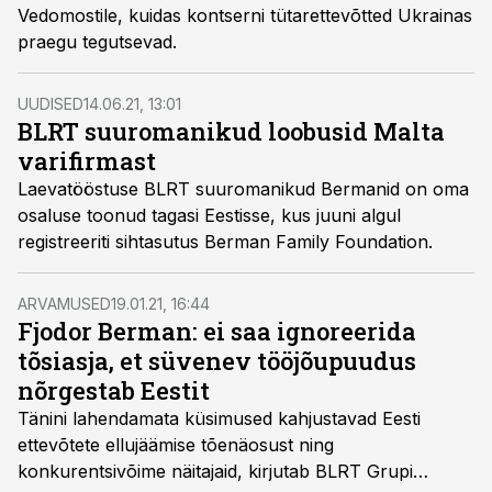
Vedomostile, kuidas kontserni tütarettevõtted Ukrainas
praegu tegutsevad.
UUDISED
14.06.21, 13:01
BLRT suuromanikud loobusid Malta
varifirmast
Laevatööstuse BLRT suuromanikud Bermanid on oma
osaluse toonud tagasi Eestisse, kus juuni algul
registreeriti sihtasutus Berman Family Foundation.
ARVAMUSED
19.01.21, 16:44
Fjodor Berman: ei saa ignoreerida
tõsiasja, et süvenev tööjõupuudus
nõrgestab Eestit
Tänini lahendamata küsimused kahjustavad Eesti
ettevõtete ellujäämise tõenäosust ning
konkurentsivõime näitajaid, kirjutab BLRT Grupi