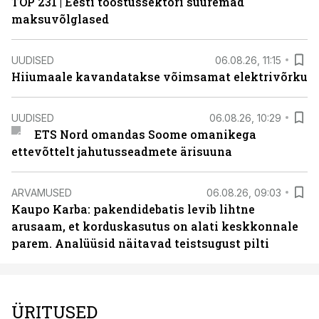
TOP 231 | Eesti tööstussektori suuremad
maksuvõlglased
UUDISED
06.08.26, 11:15
Hiiumaale kavandatakse võimsamat elektrivõrku
UUDISED
06.08.26, 10:29
ETS Nord omandas Soome omanikega
ettevõttelt jahutusseadmete ärisuuna
ARVAMUSED
06.08.26, 09:03
Kaupo Karba: pakendidebatis levib lihtne
arusaam, et korduskasutus on alati keskkonnale
parem. Analüüsid näitavad teistsugust pilti
ÜRITUSED