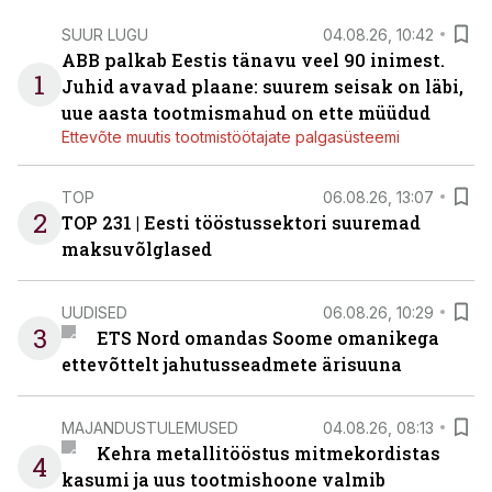
SUUR LUGU
04.08.26, 10:42
ABB palkab Eestis tänavu veel 90 inimest.
1
Juhid avavad plaane: suurem seisak on läbi,
uue aasta tootmismahud on ette müüdud
Ettevõte muutis tootmistöötajate palgasüsteemi
TOP
06.08.26, 13:07
2
TOP 231 | Eesti tööstussektori suuremad
maksuvõlglased
UUDISED
06.08.26, 10:29
3
ETS Nord omandas Soome omanikega
ettevõttelt jahutusseadmete ärisuuna
MAJANDUSTULEMUSED
04.08.26, 08:13
Kehra metallitööstus mitmekordistas
4
kasumi ja uus tootmishoone valmib