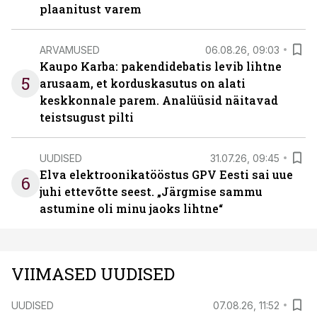
plaanitust varem
ARVAMUSED
06.08.26, 09:03
Kaupo Karba: pakendidebatis levib lihtne
5
arusaam, et korduskasutus on alati
keskkonnale parem. Analüüsid näitavad
teistsugust pilti
UUDISED
31.07.26, 09:45
Elva elektroonikatööstus GPV Eesti sai uue
6
juhi ettevõtte seest. „Järgmise sammu
astumine oli minu jaoks lihtne“
VIIMASED UUDISED
UUDISED
07.08.26, 11:52