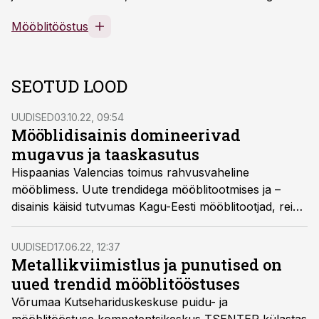
Mööblitööstus
SEOTUD LOOD
UUDISED
03.10.22, 09:54
Mööblidisainis domineerivad
mugavus ja taaskasutus
Hispaanias Valencias toimus rahvusvaheline
mööblimess. Uute trendidega mööblitootmises ja –
disainis käisid tutvumas Kagu-Eesti mööblitootjad, reisi
korraldasid Kagu-Eesti Puiduklaster ja
kompetentsikeskus TSENTER. Osalejate muljed
UUDISED
17.06.22, 12:37
koondas kokku Hille Lillemägi.
Metallikviimistlus ja punutised on
uued trendid mööblitööstuses
Võrumaa Kutsehariduskeskuse puidu- ja