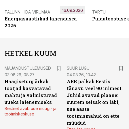
16.09.2026
TALLINN - IDA-VIRUMAA
TARTU
Energiasäästlikud lahendused
Puidutööstuse 
2026
HETKEL KUUM
MAJANDUSTULEMUSED
SUUR LUGU
03.08.26, 08:27
04.08.26, 10:42
Haagiseturg ärkab:
ABB palkab Eestis
tootjad kasvatavad
tänavu veel 90 inimest.
mahtu ja valmistuvad
Juhid avavad plaane:
uueks laienemiseks
suurem seisak on läbi,
Bestnet avab uue müügi- ja
uue aasta
tootmiskeskuse
tootmismahud on ette
müüdud