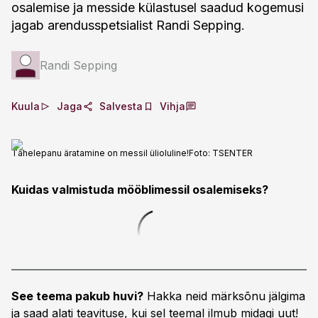
osalemise ja messide külastusel saadud kogemusi
jagab arendusspetsialist Randi Sepping.
Randi Sepping
Kuula
Jaga
Salvesta
Vihja
Tähelepanu äratamine on messil ülioluline!
Foto:
TSENTER
Kuidas valmistuda mööblimessil osalemiseks?
See teema pakub huvi?
Hakka neid märksõnu jälgima
ja saad alati teavituse, kui sel teemal ilmub midagi uut!