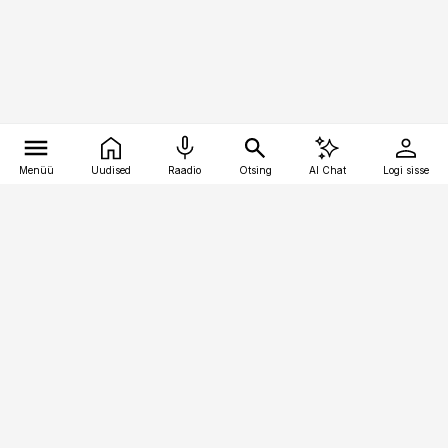
Menüü
Uudised
Raadio
Otsing
AI Chat
Logi sisse
Vana-Lõuna 39/1, 19094 Tallinn
(+372) 667 0111
toostusuudised@toostusuudised.ee
Telli
Reklaam
Firmast