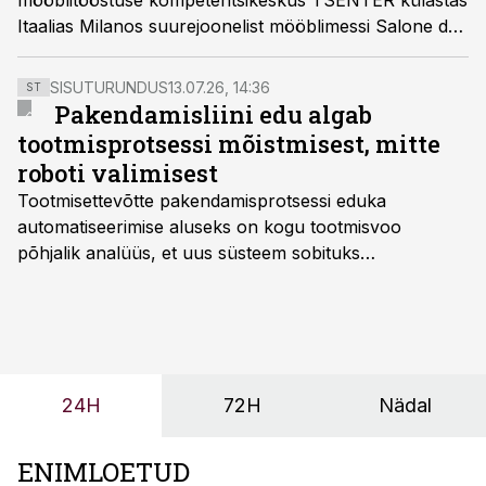
mööblitööstuse kompetentsikeskus TSENTER külastas
Itaalias Milanos suurejoonelist mööblimessi Salone del
Mobile. Eesti lugejateni toovad nad mõned silmajäänud
trendid tänapäevasest mööblidisainist.
SISUTURUNDUS
13.07.26, 14:36
ST
Pakendamisliini edu algab
tootmisprotsessi mõistmisest, mitte
roboti valimisest
Tootmisettevõtte pakendamisprotsessi eduka
automatiseerimise aluseks on kogu tootmisvoo
põhjalik analüüs, et uus süsteem sobituks
olemasolevasse keskkonda, aitaks vähendada
tööjõuvajadust ning oleks valmis ka ettevõtte
tulevasteks arenguteks. Lihtsalt roboti lisamine
enamasti oodatud tulemust ei too, nendib tootmise ja
tööstuse automatiseerimislahenduste arendaja Smitech
24H
72H
Nädal
OÜ tegevjuht Sander Mitendorf.
ENIMLOETUD