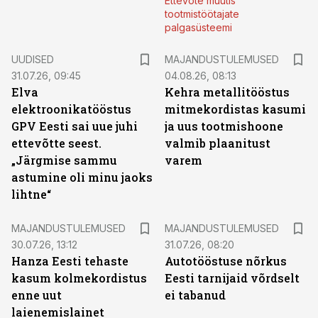
Ettevõte muutis
tootmistöötajate
palgasüsteemi
UUDISED
MAJANDUSTULEMUSED
31.07.26, 09:45
04.08.26, 08:13
Elva
Kehra metallitööstus
elektroonikatööstus
mitmekordistas kasumi
GPV Eesti sai uue juhi
ja uus tootmishoone
ettevõtte seest.
valmib plaanitust
„Järgmise sammu
varem
astumine oli minu jaoks
lihtne“
MAJANDUSTULEMUSED
MAJANDUSTULEMUSED
30.07.26, 13:12
31.07.26, 08:20
Hanza Eesti tehaste
Autotööstuse nõrkus
kasum kolmekordistus
Eesti tarnijaid võrdselt
enne uut
ei tabanud
laienemislainet