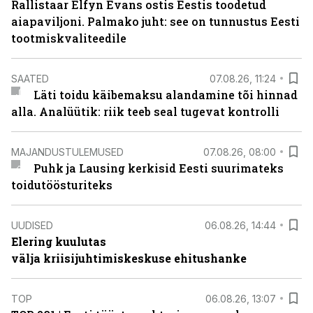
Rallistaar Elfyn Evans ostis Eestis toodetud
aiapaviljoni. Palmako juht: see on tunnustus Eesti
tootmiskvaliteedile
SAATED
07.08.26, 11:24
Läti toidu käibemaksu alandamine tõi hinnad
alla. Analüütik: riik teeb seal tugevat kontrolli
MAJANDUSTULEMUSED
07.08.26, 08:00
Puhk ja Lausing kerkisid Eesti suurimateks
toidutöösturiteks
UUDISED
06.08.26, 14:44
Elering kuulutas
välja kriisijuhtimiskeskuse ehitushanke
TOP
06.08.26, 13:07