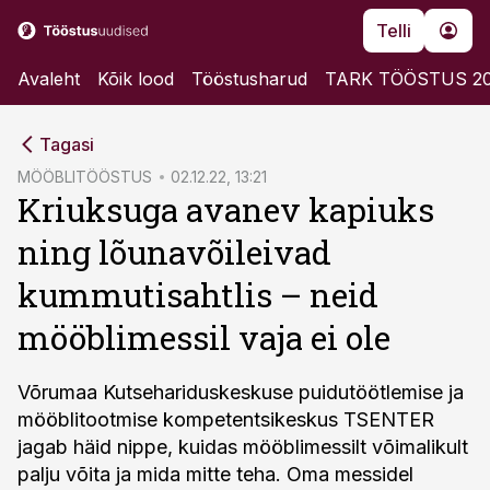
Telli
Avaleht
Kõik lood
Tööstusharud
TARK TÖÖSTUS 2
cebook
Tagasi
Twitter)
MÖÖBLITÖÖSTUS
02.12.22, 13:21
Kriuksuga avanev kapiuks
kedIn
ning lõunavõileivad
ail
kummutisahtlis – neid
k
mööblimessil vaja ei ole
Võrumaa Kutsehariduskeskuse puidutöötlemise ja
mööblitootmise kompetentsikeskus TSENTER
jagab häid nippe, kuidas mööblimessilt võimalikult
palju võita ja mida mitte teha. Oma messidel