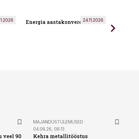
11.2026
24.11.2026
Energia aastakonverents 2026
Tark töö
MAJANDUSTULEMUSED
04.08.26, 08:13
 veel 90
Kehra metallitööstus