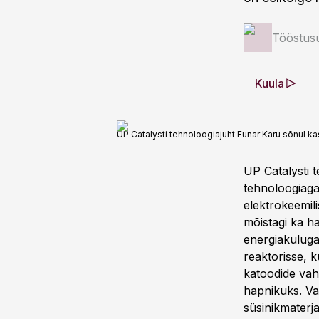
Tööstus
Kuula
UP Catalysti tehnoloogiajuht Eunar Karu sõnul 
UP Catalysti t
tehnoloogiaga
elektrokeemili
mõistagi ka h
energiakuluga,
reaktorisse, k
katoodide vah
hapnikuks. Va
süsinikmaterja