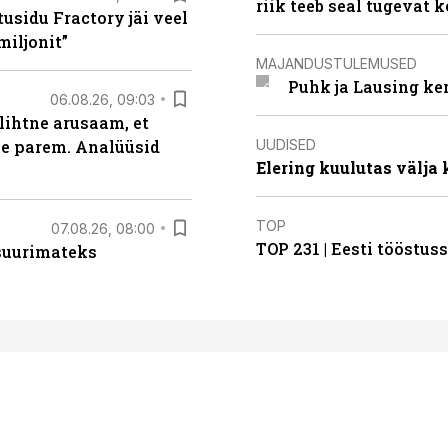
riik teeb seal tugevat k
usidu Fractory jäi veel
miljonit”
MAJANDUSTULEMUSED
Puhk ja Lausing ke
06.08.26, 09:03
lihtne arusaam, et
UUDISED
le parem. Analüüsid
Elering kuulutas välja
TOP
07.08.26, 08:00
TOP 231 | Eesti tööstu
 suurimateks