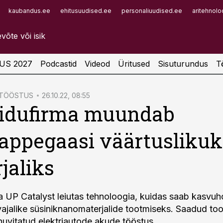
kaubandus.ee
ehitusuudised.ee
personaliuudised.ee
aritehnolo
Infopank
Radar
US 2027
Podcastid
Videod
Üritused
Sisuturundus
T
ATÖÖSTUS
26.10.22, 08:55
 idufirma muundab
appegaasi väärtuslikuk
jaliks
ma UP Catalyst leiutas tehnoloogia, kuidas saab kasvu
vajalike süsiniknanomaterjalide tootmiseks. Saadud too
huvitatud elektriautode akude tööstus.