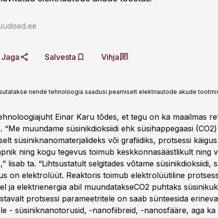
uudised.ee
Jaga
Salvesta
Vihja
kasutatakse nende tehnoloogia saadusi peamiselt elektriautode akude tootmi
ehnoloogiajuht Einar Karu tõdes, et tegu on ka maailmas rev
. “Me muundame süsinikdioksiidi ehk süsihappegaasi (CO2)
selt süsiniknanomaterjalideks või grafiidiks, protsessi käigu
apnik ning kogu tegevus toimub keskkonnasäästlikult ning 
” lisab ta. “Lihtsustatult selgitades võtame süsinikdioksiidi
us on elektrolüüt. Reaktoris toimub elektrolüütiline protses
el ja elektrienergia abil muundatakseCO2 puhtaks süsinikuk
stavalt protsessi parameetritele on saab sünteesida erineva
le - süsiniknanotorusid, -nanofiibreid, -nanosfääre, aga ka gr