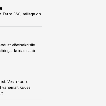
a
ja Terra 360, millega on
ust väetisekriisile.
stidega, kuidas saab
.
ist. Vesinikuoru
ed vähemalt kuues
ut.