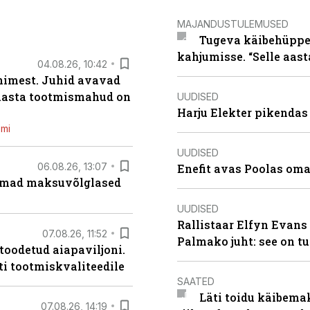
MAJANDUSTULEMUSED
Tugeva käibehüppe 
kahjumisse. “Selle aast
04.08.26, 10:42
inimest. Juhid avavad
 aasta tootmismahud on
UUDISED
Harju Elekter pikenda
emi
UUDISED
06.08.26, 13:07
Enefit avas Poolas oma
uremad maksuvõlglased
UUDISED
Rallistaar Elfyn Evans 
07.08.26, 11:52
Palmako juht: see on t
 toodetud aiapaviljoni.
ti tootmiskvaliteedile
SAATED
Läti toidu käibema
07.08.26, 14:19