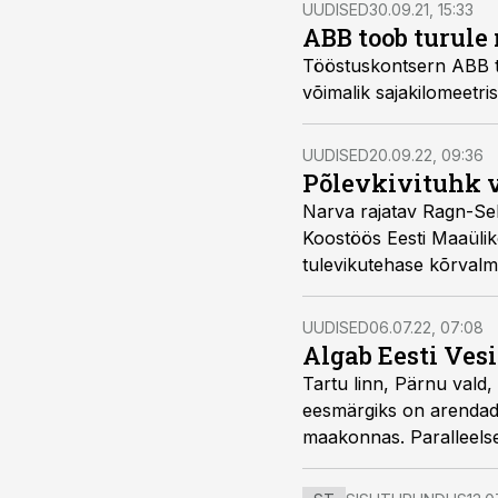
UUDISED
30.09.21, 15:33
ABB toob turule
Tööstuskontsern ABB tea
võimalik sajakilomeetr
UUDISED
20.09.22, 09:36
Põlevkivituhk v
Narva rajatav Ragn-Sell
Koostöös Eesti Maaüliko
tulevikutehase kõrvalmat
UUDISED
06.07.22, 07:08
Algab Eesti Ves
Tartu linn, Pärnu vald,
eesmärgiks on arendada
maakonnas. Paralleelsel