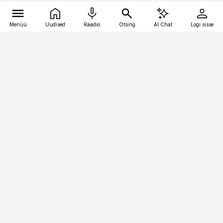
Menüü
Uudised
Raadio
Otsing
AI Chat
Logi sisse
Vana-Lõuna 39/1, 19094 Tallinn
(+372) 667 0111
toostusuudised@toostusuudised.ee
Telli
Reklaam
Firmast
Sisu kasutamisõigused
Ajakirjaniku
eetikakoodeks
Üldtingimused
Privaatsustingimused
Küpsiste poliitika
KKK
Eesti Meediaettevõtete
Eelistuste haldamine