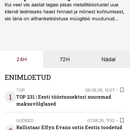
Kui veel viis aastat tagasi piisas metallitööstustel uue
kliendi leidmiseks heast hinnast ja mõnest kohtumisest,
siis täna on allhanketööstuse müügitöö muutunud
märksa pikemaks ja süsteemsemaks. Konkurents on
kasvanud, kliendid kaaluvad otsuseid põhjalikumalt
ning partnerit ei valita enam ainult tootmisvõimekuse
või hinnakirja järgi.
24H
72H
Nädal
ENIMLOETUD
TOP
06.08.26, 13:07
1
TOP 231 | Eesti tööstussektori suuremad
maksuvõlglased
UUDISED
07.08.26, 11:52
Rallistaar Elfyn Evans ostis Eestis toodetud