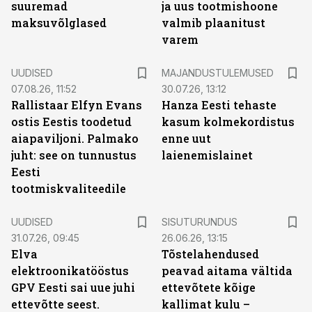
suuremad
ja uus tootmishoone
maksuvõlglased
valmib plaanitust
varem
UUDISED
MAJANDUSTULEMUSED
07.08.26, 11:52
30.07.26, 13:12
Rallistaar Elfyn Evans
Hanza Eesti tehaste
ostis Eestis toodetud
kasum kolmekordistus
aiapaviljoni. Palmako
enne uut
juht: see on tunnustus
laienemislainet
Eesti
tootmiskvaliteedile
ST
UUDISED
SISUTURUNDUS
31.07.26, 09:45
26.06.26, 13:15
Elva
Tõstelahendused
elektroonikatööstus
peavad aitama vältida
GPV Eesti sai uue juhi
ettevõtete kõige
ettevõtte seest.
kallimat kulu –