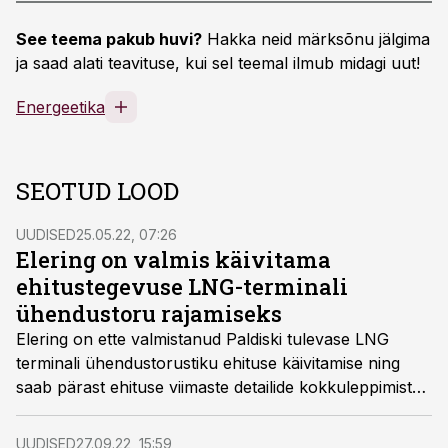
See teema pakub huvi?
Hakka neid märksõnu jälgima
ja saad alati teavituse, kui sel teemal ilmub midagi uut!
Energeetika
SEOTUD LOOD
UUDISED
25.05.22, 07:26
Elering on valmis käivitama
ehitustegevuse LNG-terminali
ühendustoru rajamiseks
Elering on ette valmistanud Paldiski tulevase LNG
terminali ühendustorustiku ehituse käivitamise ning
saab pärast ehituse viimaste detailide kokkuleppimist
erasektoriga alustada ehitustöid lähiajal.
UUDISED
27.09.22, 15:59