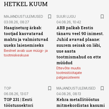
HETKEL KUUM
MAJANDUSTULEMUSED
SUUR LUGU
03.08.26, 08:27
04.08.26, 10:42
Haagiseturg ärkab:
ABB palkab Eestis
tootjad kasvatavad
tänavu veel 90 inimest.
mahtu ja valmistuvad
Juhid avavad plaane:
uueks laienemiseks
suurem seisak on läbi,
Bestnet avab uue müügi- ja
uue aasta
tootmiskeskuse
tootmismahud on ette
müüdud
Ettevõte muutis
tootmistöötajate
palgasüsteemi
TOP
MAJANDUSTULEMUSED
06.08.26, 13:07
04.08.26, 08:13
TOP 231 | Eesti
Kehra metallitööstus
tööstussektori
mitmekordistas kasumi