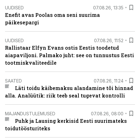
UUDISED
07.08.26, 13:35
Enefit avas Poolas oma seni suurima
päikesepargi
UUDISED
07.08.26, 11:52
Rallistaar Elfyn Evans ostis Eestis toodetud
aiapaviljoni. Palmako juht: see on tunnustus Eesti
tootmiskvaliteedile
SAATED
07.08.26, 11:24
Läti toidu käibemaksu alandamine tõi hinnad
alla. Analüütik: riik teeb seal tugevat kontrolli
MAJANDUSTULEMUSED
07.08.26, 08:00
Puhk ja Lausing kerkisid Eesti suurimateks
toidutöösturiteks