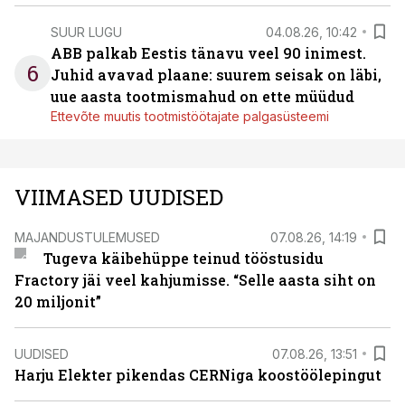
SUUR LUGU
04.08.26, 10:42
ABB palkab Eestis tänavu veel 90 inimest.
6
Juhid avavad plaane: suurem seisak on läbi,
uue aasta tootmismahud on ette müüdud
Ettevõte muutis tootmistöötajate palgasüsteemi
VIIMASED UUDISED
MAJANDUSTULEMUSED
07.08.26, 14:19
Tugeva käibehüppe teinud tööstusidu
Fractory jäi veel kahjumisse. “Selle aasta siht on
20 miljonit”
UUDISED
07.08.26, 13:51
Harju Elekter pikendas CERNiga koostöölepingut