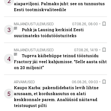
2
aiapaviljoni. Palmako juht: see on tunnustus
Eesti tootmiskvaliteedile
MAJANDUSTULEMUSED
07.08.26, 08:00
3
Puhk ja Lausing kerkisid Eesti
suurimateks toidutöösturiteks
MAJANDUSTULEMUSED
07.08.26, 14:19
Tugeva käibehüppe teinud tööstusidu
4
Fractory jäi veel kahjumisse. “Selle aasta siht
on 20 miljonit”
ARVAMUSED
06.08.26, 09:03
Kaupo Karba: pakendidebatis levib lihtne
5
arusaam, et korduskasutus on alati
keskkonnale parem. Analüüsid näitavad
teistsugust pilti