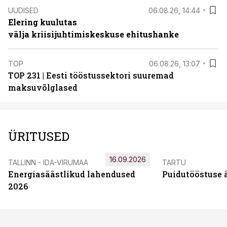
UUDISED
06.08.26, 14:44
Elering kuulutas
välja kriisijuhtimiskeskuse ehitushanke
TOP
06.08.26, 13:07
TOP 231 | Eesti tööstussektori suuremad
maksuvõlglased
ÜRITUSED
16.09.2026
TALLINN - IDA-VIRUMAA
TARTU
Energiasäästlikud lahendused
Puidutööstuse 
2026