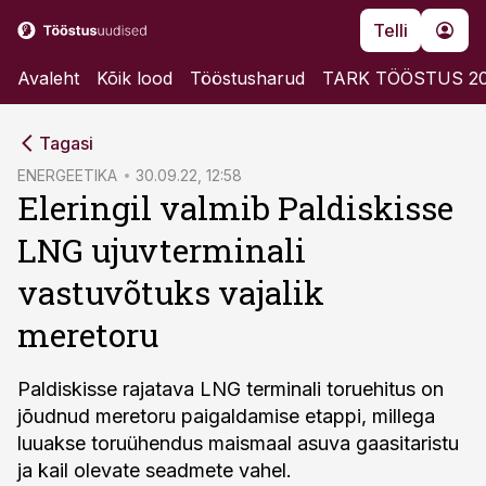
Telli
Avaleht
Kõik lood
Tööstusharud
TARK TÖÖSTUS 2
cebook
Tagasi
Twitter)
ENERGEETIKA
30.09.22, 12:58
Eleringil valmib Paldiskisse
kedIn
LNG ujuvterminali
ail
vastuvõtuks vajalik
k
meretoru
Paldiskisse rajatava LNG terminali toruehitus on
jõudnud meretoru paigaldamise etappi, millega
luuakse toruühendus maismaal asuva gaasitaristu
ja kail olevate seadmete vahel.