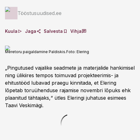
Tööstusuudised.ee
Kuula
Jaga
Salvesta
Vihja
Meretoru paigaldamine Paldiskis.
Foto:
Elering
„Pingutused vajalike seadmete ja materjalide hankimisel
ning ülikiires tempos toimuvad projekteerimis- ja
ehitustööd lubavad praegu kinnitada, et Elering
lõpetab toruühenduse rajamise novembri lõpuks ehk
plaanitud tähtajaks,“ ütles Eleringi juhatuse esimees
Taavi Veskimägi.