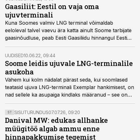
Gaasiliit: Eestil on vaja oma
ujuvterminali
Kuna Soomes valmiv LNG terminal võimaldab
eeloleval talvel vaevu ära katta ainult Soome tarbijate
gaasinõudluse, peab Eesti Gaasiliidu hinnangul Eesti
rentima endale lühiajaliselt oma ujuvterminali, mis
lisaks Eestile teenindaks ka Lätit.
UUDISED
10.06.22, 09:44
Soome leidis ujuvale LNG-terminalile
asukoha
Vähem kui kolm nädalat pärast seda, kui soomlased
teatasid ujuva LNG-terminali Exemplar hankimisest, on
nad sellele ka asupaiga kindlaks määranud – see on
Soome lõunakaldal Inkoos.
SISUTURUNDUS
07.07.26, 09:20
ST
Danival MW: edukas allhanke
müügitöö algab ammu enne
hinnapakkumise tegemist