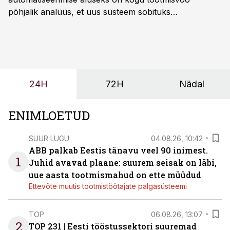
põhjalik analüüs, et uus süsteem sobituks
olemasolevasse keskkonda, aitaks vähendada
tööjõuvajadust ning oleks valmis ka ettevõtte
tulevasteks arenguteks. Lihtsalt roboti lisamine
enamasti oodatud tulemust ei too, nendib tootmise ja
tööstuse automatiseerimislahenduste arendaja Smitech
24H
72H
Nädal
OÜ tegevjuht Sander Mitendorf.
ENIMLOETUD
SUUR LUGU
04.08.26, 10:42
ABB palkab Eestis tänavu veel 90 inimest.
1
Juhid avavad plaane: suurem seisak on läbi,
uue aasta tootmismahud on ette müüdud
Ettevõte muutis tootmistöötajate palgasüsteemi
TOP
06.08.26, 13:07
2
TOP 231 | Eesti tööstussektori suuremad