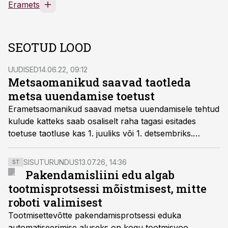
Eramets
SEOTUD LOOD
UUDISED
14.06.22, 09:12
Metsaomanikud saavad taotleda
metsa uuendamise toetust
Erametsaomanikud saavad metsa uuendamisele tehtud
kulude katteks saab osaliselt raha tagasi esitades
toetuse taotluse kas 1. juuliks või 1. detsembriks.
Kuivõrd esimene tähtaeg on kohe saabumas, tuletab
Erametsakeskus meelde, et metsauuendamise toetust
SISUTURUNDUS
13.07.26, 14:36
ST
saab taotleda ainult metsaühistu kaudu. Taotluse
Pakendamisliini edu algab
kokkupanek vajab mõnevõrra aega, ei tasu selle
tootmisprotsessi mõistmisest, mitte
koostamist jätta viimasele hetkele.
roboti valimisest
Tootmisettevõtte pakendamisprotsessi eduka
automatiseerimise aluseks on kogu tootmisvoo