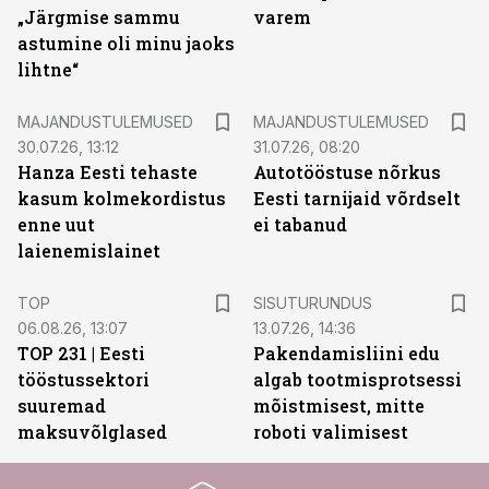
„Järgmise sammu
varem
astumine oli minu jaoks
lihtne“
MAJANDUSTULEMUSED
MAJANDUSTULEMUSED
30.07.26, 13:12
31.07.26, 08:20
Hanza Eesti tehaste
Autotööstuse nõrkus
kasum kolmekordistus
Eesti tarnijaid võrdselt
enne uut
ei tabanud
laienemislainet
ST
TOP
SISUTURUNDUS
06.08.26, 13:07
13.07.26, 14:36
TOP 231 | Eesti
Pakendamisliini edu
tööstussektori
algab tootmisprotsessi
suuremad
mõistmisest, mitte
maksuvõlglased
roboti valimisest