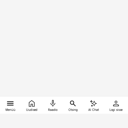
Menüü
Uudised
Raadio
Otsing
AI Chat
Logi sisse