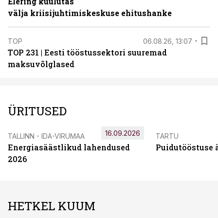
Elering kuulutas
välja kriisijuhtimiskeskuse ehitushanke
TOP
06.08.26, 13:07
TOP 231 | Eesti tööstussektori suuremad
maksuvõlglased
ÜRITUSED
16.09.2026
TALLINN - IDA-VIRUMAA
TARTU
Energiasäästlikud lahendused
Puidutööstuse 
2026
HETKEL KUUM