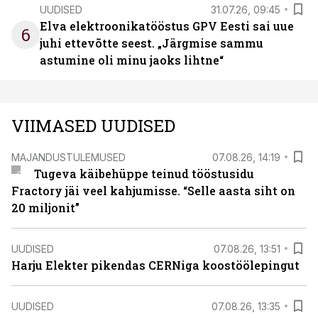
UUDISED
31.07.26, 09:45
Elva elektroonikatööstus GPV Eesti sai uue
6
juhi ettevõtte seest. „Järgmise sammu
astumine oli minu jaoks lihtne“
VIIMASED UUDISED
MAJANDUSTULEMUSED
07.08.26, 14:19
Tugeva käibehüppe teinud tööstusidu
Fractory jäi veel kahjumisse. “Selle aasta siht on
20 miljonit”
UUDISED
07.08.26, 13:51
Harju Elekter pikendas CERNiga koostöölepingut
UUDISED
07.08.26, 13:35