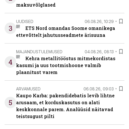
maksuvõlglased
UUDISED
06.08.26, 10:29
3
ETS Nord omandas Soome omanikega
ettevõttelt jahutusseadmete ärisuuna
MAJANDUSTULEMUSED
04.08.26, 08:13
Kehra metallitööstus mitmekordistas
4
kasumi ja uus tootmishoone valmib
plaanitust varem
ARVAMUSED
06.08.26, 09:03
Kaupo Karba: pakendidebatis levib lihtne
5
arusaam, et korduskasutus on alati
keskkonnale parem. Analüüsid näitavad
teistsugust pilti