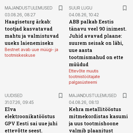
MAJANDUSTULEMUSED
SUUR LUGU
03.08.26, 08:27
04.08.26, 10:42
Haagiseturg ärkab:
ABB palkab Eestis
tootjad kasvatavad
tänavu veel 90 inimest.
mahtu ja valmistuvad
Juhid avavad plaane:
uueks laienemiseks
suurem seisak on läbi,
Bestnet avab uue müügi- ja
uue aasta
tootmiskeskuse
tootmismahud on ette
müüdud
Ettevõte muutis
tootmistöötajate
palgasüsteemi
UUDISED
MAJANDUSTULEMUSED
31.07.26, 09:45
04.08.26, 08:13
Elva
Kehra metallitööstus
elektroonikatööstus
mitmekordistas kasumi
GPV Eesti sai uue juhi
ja uus tootmishoone
ettevõtte seest.
valmib plaanitust