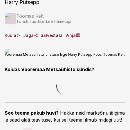
Harry Pütsepp.
Toomas Kelt
Tööstusuudised.ee toimetaja
Kuula
Jaga
Salvesta
Vihja
Vooremaa Metsaühistu juhatuse liige Harry Pütsepp.
Foto:
Toomas Kelt
Kuidas Vooremaa Metsaühistu sündis?
See teema pakub huvi?
Hakka neid märksõnu jälgima
ja saad alati teavituse, kui sel teemal ilmub midagi uut!