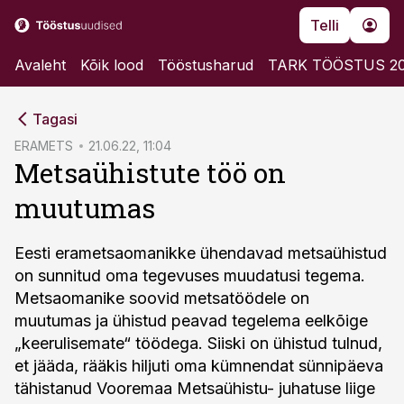
Telli
Avaleht
Kõik lood
Tööstusharud
TARK TÖÖSTUS 2
cebook
Tagasi
Twitter)
ERAMETS
21.06.22, 11:04
Metsaühistute töö on
kedIn
muutumas
ail
k
Eesti erametsaomanikke ühendavad metsaühistud
on sunnitud oma tegevuses muudatusi tegema.
Metsaomanike soovid metsatöödele on
muutumas ja ühistud peavad tegelema eelkõige
„keerulisemate“ töödega. Siiski on ühistud tulnud,
et jääda, rääkis hiljuti oma kümnendat sünnipäeva
tähistanud Vooremaa Metsaühistu- juhatuse liige