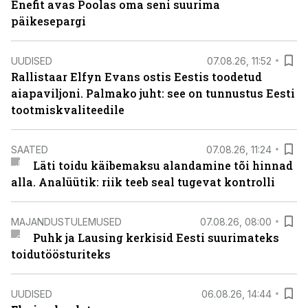
Enefit avas Poolas oma seni suurima
päikesepargi
UUDISED
07.08.26, 11:52
Rallistaar Elfyn Evans ostis Eestis toodetud
aiapaviljoni. Palmako juht: see on tunnustus Eesti
tootmiskvaliteedile
SAATED
07.08.26, 11:24
Läti toidu käibemaksu alandamine tõi hinnad
alla. Analüütik: riik teeb seal tugevat kontrolli
MAJANDUSTULEMUSED
07.08.26, 08:00
Puhk ja Lausing kerkisid Eesti suurimateks
toidutöösturiteks
UUDISED
06.08.26, 14:44