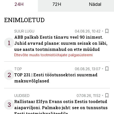
24H
72H
Nädal
ENIMLOETUD
SUUR LUGU
04.08.26, 10:42
ABB palkab Eestis tänavu veel 90 inimest.
1
Juhid avavad plaane: suurem seisak on läbi,
uue aasta tootmismahud on ette müüdud
Ettevõte muutis tootmistöötajate palgasüsteemi
TOP
06.08.26, 13:07
2
TOP 231 | Eesti tööstussektori suuremad
maksuvõlglased
UUDISED
07.08.26, 11:52
Rallistaar Elfyn Evans ostis Eestis toodetud
3
aiapaviljoni. Palmako juht: see on tunnustus
Eesti tootmiskvaliteedile