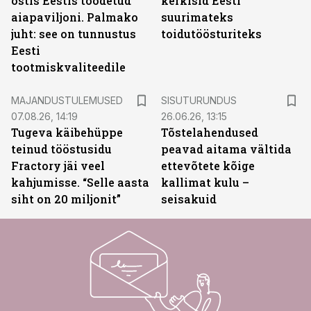
ostis Eestis toodetud
kerkisid Eesti
aiapaviljoni. Palmako
suurimateks
juht: see on tunnustus
toidutöösturiteks
Eesti
tootmiskvaliteedile
ST
MAJANDUSTULEMUSED
SISUTURUNDUS
07.08.26, 14:19
26.06.26, 13:15
Tugeva käibehüppe
Tõstelahendused
teinud tööstusidu
peavad aitama vältida
Fractory jäi veel
ettevõtete kõige
kahjumisse. “Selle aasta
kallimat kulu –
siht on 20 miljonit”
seisakuid