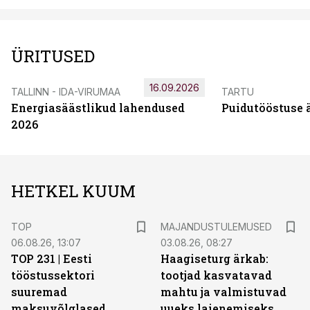
ÜRITUSED
16.09.2026
TALLINN - IDA-VIRUMAA
TARTU
Energiasäästlikud lahendused
Puidutööstuse 
2026
HETKEL KUUM
TOP
MAJANDUSTULEMUSED
06.08.26, 13:07
03.08.26, 08:27
TOP 231 | Eesti
Haagiseturg ärkab:
tööstussektori
tootjad kasvatavad
suuremad
mahtu ja valmistuvad
maksuvõlglased
uueks laienemiseks