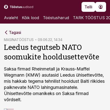
Telli
Avaleht
Kõik lood
Tööstusharud
TARK TÖÖSTUS 2
cebook
Tagasi
Twitter)
MASINATÖÖSTUS
09.06.22, 14:34
Leedus tegutseb NATO
kedIn
soomukite hooldusettevõte
ail
k
Saksa firmad Rheinmetall ja Krauss-Maffei
Wegmann (KMW) asutasid Leedus ühisettevõtte,
mis hakkab tegema tehnilist hooldust Balti riikides
paiknevate NATO lahingumasinatele.
Ühisettevõtte omanikeks on Saksa firmad
võrdselt.