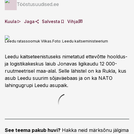
Tööstusuudised.ee
Kuula
Jaga
Salvesta
Vihja
Leedu ratassoomuk Vilkas.
Foto:
Leedu kaitseministeerium
Leedu kaitseteenistuseks nimetatud ettevõtte hooldus-
ja logistikakeskus laiub Jonavas ligikaudu 12 000-
ruutmeetrisel maa-alal. Selle lähistel on ka Rukla, kus
asub Leedu suurim sõjaväebaas ja on ka NATO
lahingugrupi Leedu asupaik.
See teema pakub huvi?
Hakka neid märksõnu jälgima