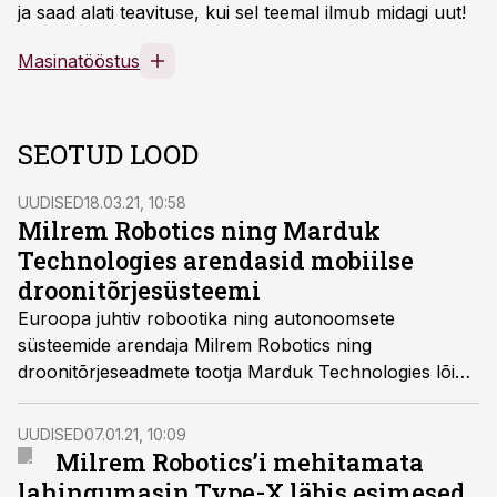
ja saad alati teavituse, kui sel teemal ilmub midagi uut!
Masinatööstus
SEOTUD LOOD
UUDISED
18.03.21, 10:58
Milrem Robotics ning Marduk
Technologies arendasid mobiilse
droonitõrjesüsteemi
Euroopa juhtiv robootika ning autonoomsete
süsteemide arendaja Milrem Robotics ning
droonitõrjeseadmete tootja Marduk Technologies lõid
mobiilse droonitõrjesüsteemi, millega kaitsta üksusi
õhuründemoona ning teiste mehitamata õhusõidukite
UUDISED
07.01.21, 10:09
eest.
Milrem Robotics’i mehitamata
lahingumasin Type-X läbis esimesed