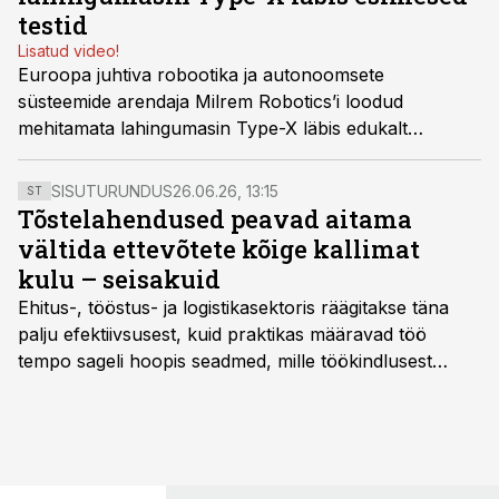
testid
Lisatud video!
Euroopa juhtiva robootika ja autonoomsete
süsteemide arendaja Milrem Robotics’i loodud
mehitamata lahingumasin Type-X läbis edukalt
esimesed mobiilsustestid.
SISUTURUNDUS
26.06.26, 13:15
ST
Tõstelahendused peavad aitama
vältida ettevõtete kõige kallimat
kulu – seisakuid
Ehitus-, tööstus- ja logistikasektoris räägitakse täna
palju efektiivsusest, kuid praktikas määravad töö
tempo sageli hoopis seadmed, mille töökindlusest
sõltub kogu objekti või tootmise sujuvus. Kui tõstuk
seisab, töö katkeb või masin ei vasta töötingimustele,
ei tähenda see ettevõtte jaoks ainult tehnilist
probleemi, vaid otsest rahalist kulu, venivaid tähtaegu
ja suuremaid riske tööohutusele.