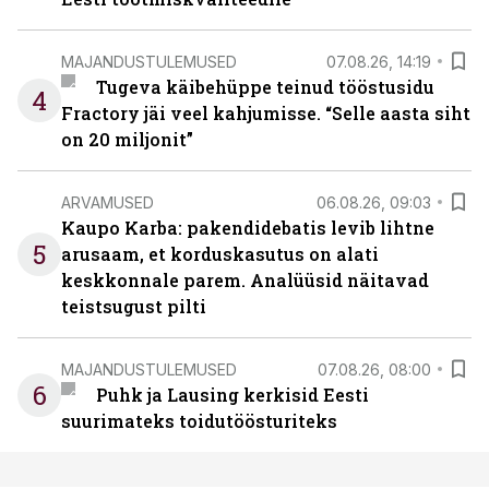
MAJANDUSTULEMUSED
07.08.26, 14:19
Tugeva käibehüppe teinud tööstusidu
4
Fractory jäi veel kahjumisse. “Selle aasta siht
on 20 miljonit”
ARVAMUSED
06.08.26, 09:03
Kaupo Karba: pakendidebatis levib lihtne
5
arusaam, et korduskasutus on alati
keskkonnale parem. Analüüsid näitavad
teistsugust pilti
MAJANDUSTULEMUSED
07.08.26, 08:00
6
Puhk ja Lausing kerkisid Eesti
suurimateks toidutöösturiteks