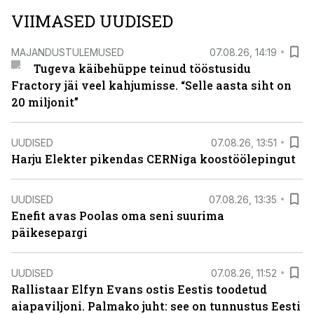
VIIMASED UUDISED
MAJANDUSTULEMUSED
07.08.26, 14:19
Tugeva käibehüppe teinud tööstusidu
Fractory jäi veel kahjumisse. “Selle aasta siht on
20 miljonit”
UUDISED
07.08.26, 13:51
Harju Elekter pikendas CERNiga koostöölepingut
UUDISED
07.08.26, 13:35
Enefit avas Poolas oma seni suurima
päikesepargi
UUDISED
07.08.26, 11:52
Rallistaar Elfyn Evans ostis Eestis toodetud
aiapaviljoni. Palmako juht: see on tunnustus Eesti