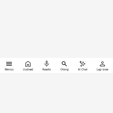
Menüü
Uudised
Raadio
Otsing
AI Chat
Logi sisse
Vana-Lõuna 39/1, 19094 Tallinn
(+372) 667 0111
toostusuudised@toostusuudised.ee