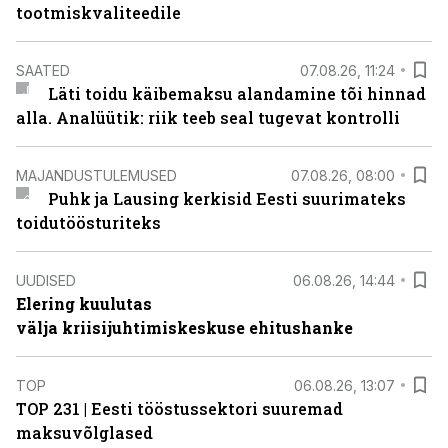
tootmiskvaliteedile
SAATED
07.08.26, 11:24
Läti toidu käibemaksu alandamine tõi hinnad
alla. Analüütik: riik teeb seal tugevat kontrolli
MAJANDUSTULEMUSED
07.08.26, 08:00
Puhk ja Lausing kerkisid Eesti suurimateks
toidutöösturiteks
UUDISED
06.08.26, 14:44
Elering kuulutas
välja kriisijuhtimiskeskuse ehitushanke
TOP
06.08.26, 13:07
TOP 231 | Eesti tööstussektori suuremad
maksuvõlglased