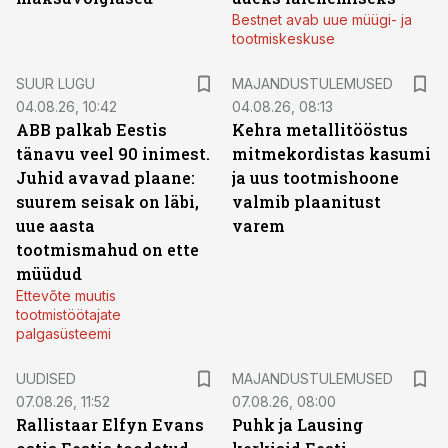
Bestnet avab uue müügi- ja
tootmiskeskuse
SUUR LUGU
MAJANDUSTULEMUSED
04.08.26, 10:42
04.08.26, 08:13
ABB palkab Eestis
Kehra metallitööstus
tänavu veel 90 inimest.
mitmekordistas kasumi
Juhid avavad plaane:
ja uus tootmishoone
suurem seisak on läbi,
valmib plaanitust
uue aasta
varem
tootmismahud on ette
müüdud
Ettevõte muutis
tootmistöötajate
palgasüsteemi
UUDISED
MAJANDUSTULEMUSED
07.08.26, 11:52
07.08.26, 08:00
Rallistaar Elfyn Evans
Puhk ja Lausing