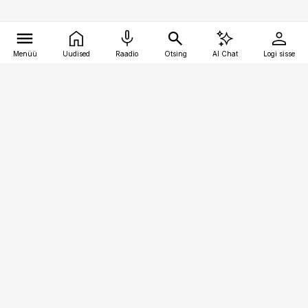
Menüü
Uudised
Raadio
Otsing
AI Chat
Logi sisse
Vana-Lõuna 39/1, 19094 Tallinn
(+372) 667 0111
toostusuudised@toostusuudised.ee
Telli
Reklaam
Firmast
Sisu kasutamisõigused
Ajakirjaniku
eetikakoodeks
Üldtingimused
Privaatsustingimused
Küpsiste poliitika
KKK