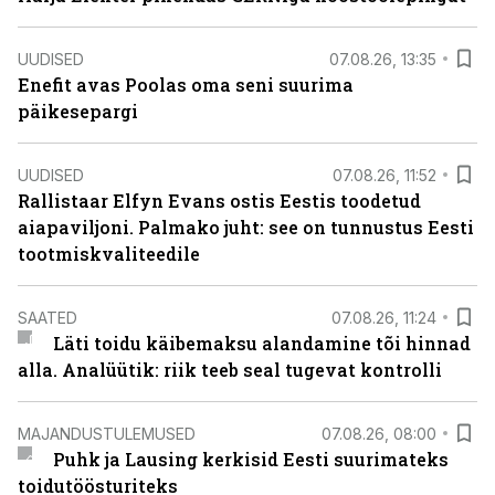
UUDISED
07.08.26, 13:35
Enefit avas Poolas oma seni suurima
päikesepargi
UUDISED
07.08.26, 11:52
Rallistaar Elfyn Evans ostis Eestis toodetud
aiapaviljoni. Palmako juht: see on tunnustus Eesti
tootmiskvaliteedile
SAATED
07.08.26, 11:24
Läti toidu käibemaksu alandamine tõi hinnad
alla. Analüütik: riik teeb seal tugevat kontrolli
MAJANDUSTULEMUSED
07.08.26, 08:00
Puhk ja Lausing kerkisid Eesti suurimateks
toidutöösturiteks