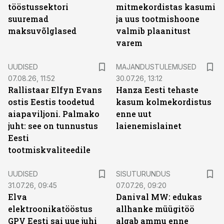
tööstussektori
mitmekordistas kasumi
suuremad
ja uus tootmishoone
maksuvõlglased
valmib plaanitust
varem
UUDISED
MAJANDUSTULEMUSED
07.08.26, 11:52
30.07.26, 13:12
Rallistaar Elfyn Evans
Hanza Eesti tehaste
ostis Eestis toodetud
kasum kolmekordistus
aiapaviljoni. Palmako
enne uut
juht: see on tunnustus
laienemislainet
Eesti
tootmiskvaliteedile
ST
UUDISED
SISUTURUNDUS
31.07.26, 09:45
07.07.26, 09:20
Elva
Danival MW: edukas
elektroonikatööstus
allhanke müügitöö
GPV Eesti sai uue juhi
algab ammu enne