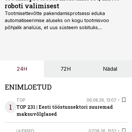
roboti valimisest
Tootmisettevõtte pakendamisprotsessi eduka
automatiseerimise aluseks on kogu tootmisvoo
põhjalik analüüs, et uus süsteem sobituks
olemasolevasse keskkonda, aitaks vähendada
tööjõuvajadust ning oleks valmis ka ettevõtte
tulevasteks arenguteks. Lihtsalt roboti lisamine
enamasti oodatud tulemust ei too, nendib tootmise ja
tööstuse automatiseerimislahenduste arendaja Smitech
24H
72H
Nädal
OÜ tegevjuht Sander Mitendorf.
ENIMLOETUD
TOP
06.08.26, 13:07
1
TOP 231 | Eesti tööstussektori suuremad
maksuvõlglased
UUDISED
07.08.26, 11:52