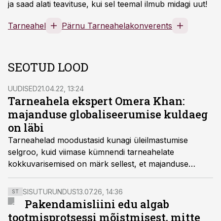
ja saad alati teavituse, kui sel teemal ilmub midagi uut!
Tarneahel
Pärnu Tarneahelakonverents
SEOTUD LOOD
UUDISED
21.04.22, 13:24
Tarneahela ekspert Omera Khan:
majanduse globaliseerumise kuldaeg
on läbi
Tarneahelad moodustasid kunagi üleilmastumise
selgroo, kuid viimase kümnendi tarneahelate
kokkuvarisemised on märk sellest, et majanduse
globabliseerumise kuldaeg on läbi, kirjutab tarneahela
professor ja riskiekspert Omera Khan, kes on
SISUTURUNDUS
13.07.26, 14:36
ST
tänavuse Pärnu tarneahelakonverentsi peaesineja.
Pakendamisliini edu algab
tootmisprotsessi mõistmisest, mitte