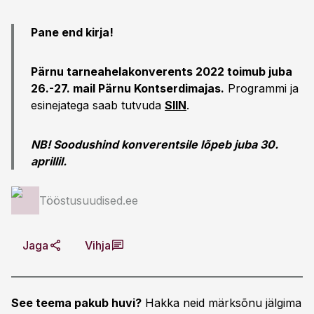
Pane end kirja!
Pärnu tarneahelakonverents 2022 toimub juba
26.-27. mail Pärnu Kontserdimajas.
Programmi ja
esinejatega saab tutvuda
SIIN
.
NB! Soodushind konverentsile lõpeb juba 30.
aprillil.
Tööstusuudised.ee
Jaga
Vihja
See teema pakub huvi?
Hakka neid märksõnu jälgima