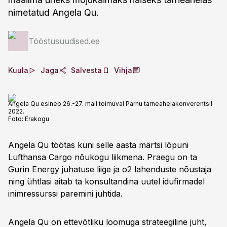
nimetatud Angela Qu.
Tööstusuudised.ee
Kuula
Jaga
Salvesta
Vihja
Angela Qu esineb 26.-27. mail toimuval Pärnu tarneahelakonverentsil
2022.
Foto:
Erakogu
Angela Qu töötas kuni selle aasta märtsi lõpuni
Lufthansa Cargo nõukogu liikmena. Praegu on ta
Gurin Energy juhatuse liige ja o2 lahenduste nõustaja
ning ühtlasi aitab ta konsultandina uutel idufirmadel
inimressurssi paremini juhtida.
Angela Qu on ettevõtliku loomuga strateegiline juht,