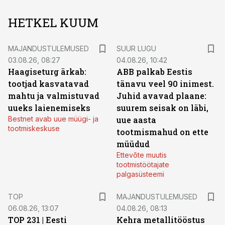
HETKEL KUUM
MAJANDUSTULEMUSED
SUUR LUGU
03.08.26, 08:27
04.08.26, 10:42
Haagiseturg ärkab:
ABB palkab Eestis
tootjad kasvatavad
tänavu veel 90 inimest.
mahtu ja valmistuvad
Juhid avavad plaane:
uueks laienemiseks
suurem seisak on läbi,
Bestnet avab uue müügi- ja
uue aasta
tootmiskeskuse
tootmismahud on ette
müüdud
Ettevõte muutis
tootmistöötajate
palgasüsteemi
TOP
MAJANDUSTULEMUSED
06.08.26, 13:07
04.08.26, 08:13
TOP 231 | Eesti
Kehra metallitööstus