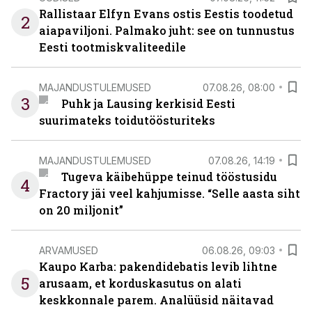
Rallistaar Elfyn Evans ostis Eestis toodetud
2
aiapaviljoni. Palmako juht: see on tunnustus
Eesti tootmiskvaliteedile
MAJANDUSTULEMUSED
07.08.26, 08:00
3
Puhk ja Lausing kerkisid Eesti
suurimateks toidutöösturiteks
MAJANDUSTULEMUSED
07.08.26, 14:19
Tugeva käibehüppe teinud tööstusidu
4
Fractory jäi veel kahjumisse. “Selle aasta siht
on 20 miljonit”
ARVAMUSED
06.08.26, 09:03
Kaupo Karba: pakendidebatis levib lihtne
5
arusaam, et korduskasutus on alati
keskkonnale parem. Analüüsid näitavad