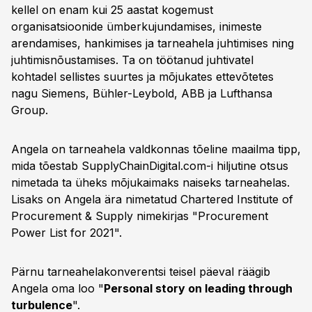
kellel on enam kui 25 aastat kogemust
organisatsioonide ümberkujundamises, inimeste
arendamises, hankimises ja tarneahela juhtimises ning
juhtimisnõustamises. Ta on töötanud juhtivatel
kohtadel sellistes suurtes ja mõjukates ettevõtetes
nagu Siemens, Bühler-Leybold, ABB ja Lufthansa
Group.
Angela on tarneahela valdkonnas tõeline maailma tipp,
mida tõestab SupplyChainDigital.com-i hiljutine otsus
nimetada ta üheks mõjukaimaks naiseks tarneahelas.
Lisaks on Angela ära nimetatud Chartered Institute of
Procurement & Supply nimekirjas "Procurement
Power List for 2021".
Pärnu tarneahelakonverentsi teisel päeval räägib
Angela oma loo "
Personal story on leading through
turbulence
".