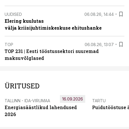
UUDISED
06.08.26, 14:44
Elering kuulutas
välja kriisijuhtimiskeskuse ehitushanke
TOP
06.08.26, 13:07
TOP 231 | Eesti tööstussektori suuremad
maksuvõlglased
ÜRITUSED
16.09.2026
TALLINN - IDA-VIRUMAA
TARTU
Energiasäästlikud lahendused
Puidutööstuse 
2026