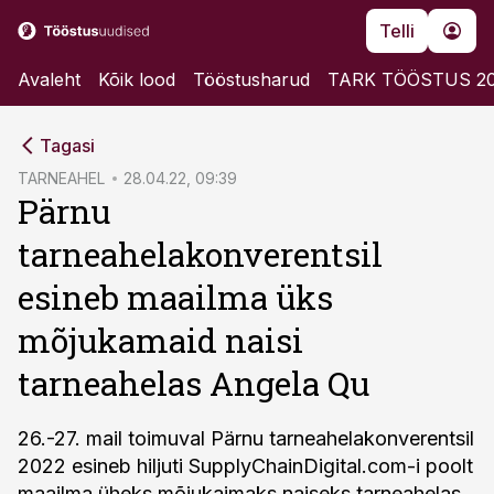
Telli
Avaleht
Kõik lood
Tööstusharud
TARK TÖÖSTUS 2
cebook
cebook
Tagasi
Twitter)
Twitter)
TARNEAHEL
28.04.22, 09:39
Pärnu
kedIn
kedIn
tarneahelakonverentsil
ail
ail
esineb maailma üks
k
k
mõjukamaid naisi
tarneahelas Angela Qu
26.-27. mail toimuval Pärnu tarneahelakonverentsil
2022 esineb hiljuti SupplyChainDigital.com-i poolt
maailma üheks mõjukaimaks naiseks tarneahelas