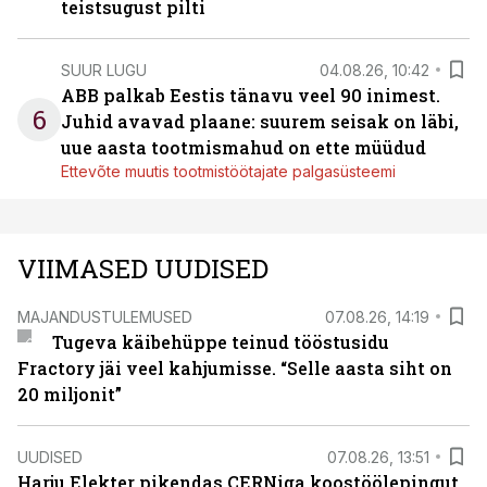
teistsugust pilti
SUUR LUGU
04.08.26, 10:42
ABB palkab Eestis tänavu veel 90 inimest.
6
Juhid avavad plaane: suurem seisak on läbi,
uue aasta tootmismahud on ette müüdud
Ettevõte muutis tootmistöötajate palgasüsteemi
VIIMASED UUDISED
MAJANDUSTULEMUSED
07.08.26, 14:19
Tugeva käibehüppe teinud tööstusidu
Fractory jäi veel kahjumisse. “Selle aasta siht on
20 miljonit”
UUDISED
07.08.26, 13:51
Harju Elekter pikendas CERNiga koostöölepingut