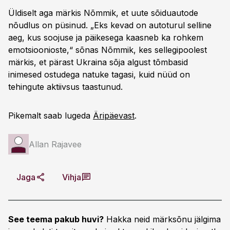
Üldiselt aga märkis Nõmmik, et uute sõiduautode
nõudlus on püsinud. „Eks kevad on autoturul selline
aeg, kus soojuse ja päikesega kaasneb ka rohkem
emotsioonioste,“ sõnas Nõmmik, kes sellegipoolest
märkis, et pärast Ukraina sõja algust tõmbasid
inimesed ostudega natuke tagasi, kuid nüüd on
tehingute aktiivsus taastunud.
Pikemalt saab lugeda
Äripäevast
.
Allan Rajavee
Jaga
Vihja
See teema pakub huvi?
Hakka neid märksõnu jälgima