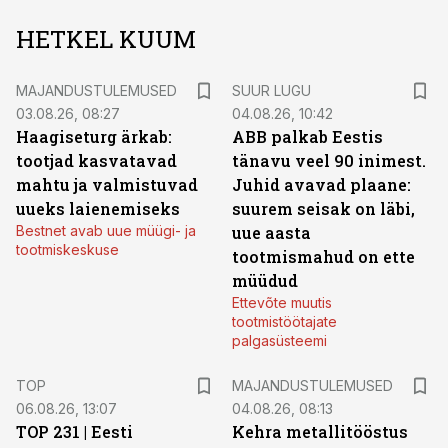
HETKEL KUUM
MAJANDUSTULEMUSED
SUUR LUGU
03.08.26, 08:27
04.08.26, 10:42
Haagiseturg ärkab:
ABB palkab Eestis
tootjad kasvatavad
tänavu veel 90 inimest.
mahtu ja valmistuvad
Juhid avavad plaane:
uueks laienemiseks
suurem seisak on läbi,
Bestnet avab uue müügi- ja
uue aasta
tootmiskeskuse
tootmismahud on ette
müüdud
Ettevõte muutis
tootmistöötajate
palgasüsteemi
TOP
MAJANDUSTULEMUSED
06.08.26, 13:07
04.08.26, 08:13
TOP 231 | Eesti
Kehra metallitööstus