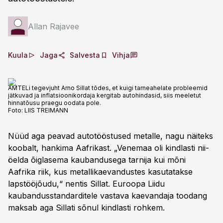
Allan Rajavee
Kuula
Jaga
Salvesta
Vihja
AMTELi tegevjuht Arno Sillat tõdes, et kuigi tarneahelate probleemid
jätkuvad ja inflatsioonikordaja kergitab autohindasid, siis meeletut
hinnatõusu praegu oodata pole.
Foto:
LIIS TREIMANN
Nüüd aga peavad autotööstused metalle, nagu näiteks
koobalt, hankima Aafrikast. „Venemaa oli kindlasti nii-
öelda õiglasema kaubandusega tarnija kui mõni
Aafrika riik, kus metallikaevandustes kasutatakse
lapstööjõudu,“ nentis Sillat. Euroopa Liidu
kaubandusstandarditele vastava kaevandaja toodang
maksab aga Sillati sõnul kindlasti rohkem.