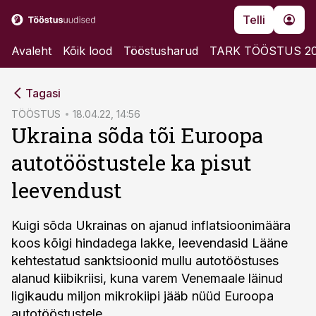
Telli
Avaleht
Kõik lood
Tööstusharud
TARK TÖÖSTUS 2
cebook
cebook
Tagasi
Twitter)
Twitter)
TÖÖSTUS
18.04.22, 14:56
Ukraina sõda tõi Euroopa
kedIn
kedIn
autotööstustele ka pisut
ail
ail
leevendust
k
k
Kuigi sõda Ukrainas on ajanud inflatsioonimäära
koos kõigi hindadega lakke, leevendasid Lääne
kehtestatud sanktsioonid mullu autotööstuses
alanud kiibikriisi, kuna varem Venemaale läinud
ligikaudu miljon mikrokiipi jääb nüüd Euroopa
autotööstustele.