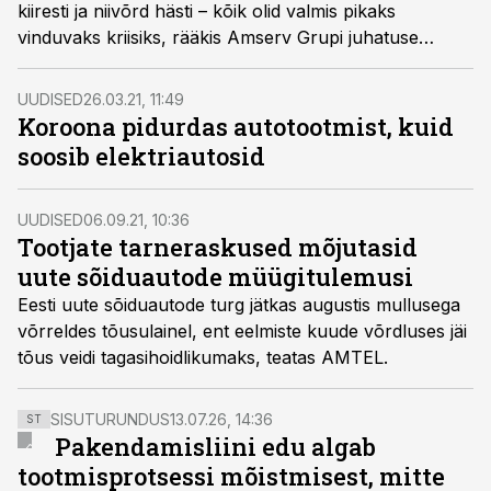
kiiresti ja niivõrd hästi – kõik olid valmis pikaks
vinduvaks kriisiks, rääkis Amserv Grupi juhatuse
esimees Raivo Kütt Äripäeva raadio
hommikuprogrammis.
UUDISED
26.03.21, 11:49
Koroona pidurdas autotootmist, kuid
soosib elektriautosid
UUDISED
06.09.21, 10:36
Tootjate tarneraskused mõjutasid
uute sõiduautode müügitulemusi
Eesti uute sõiduautode turg jätkas augustis mullusega
võrreldes tõusulainel, ent eelmiste kuude võrdluses jäi
tõus veidi tagasihoidlikumaks, teatas AMTEL.
SISUTURUNDUS
13.07.26, 14:36
ST
Pakendamisliini edu algab
tootmisprotsessi mõistmisest, mitte