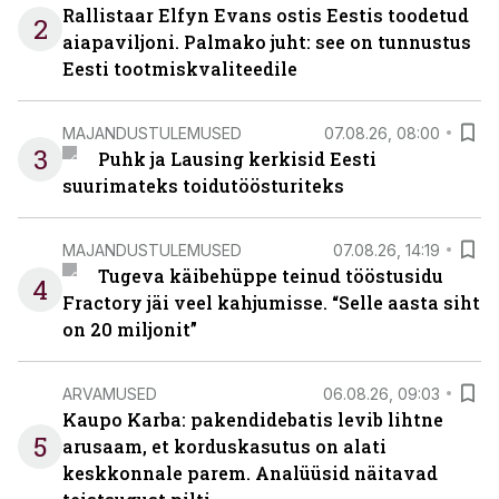
Rallistaar Elfyn Evans ostis Eestis toodetud
2
aiapaviljoni. Palmako juht: see on tunnustus
Eesti tootmiskvaliteedile
MAJANDUSTULEMUSED
07.08.26, 08:00
3
Puhk ja Lausing kerkisid Eesti
suurimateks toidutöösturiteks
MAJANDUSTULEMUSED
07.08.26, 14:19
Tugeva käibehüppe teinud tööstusidu
4
Fractory jäi veel kahjumisse. “Selle aasta siht
on 20 miljonit”
ARVAMUSED
06.08.26, 09:03
Kaupo Karba: pakendidebatis levib lihtne
5
arusaam, et korduskasutus on alati
keskkonnale parem. Analüüsid näitavad