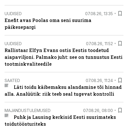
UUDISED
07.08.26, 13:35
Enefit avas Poolas oma seni suurima
päikesepargi
UUDISED
07.08.26, 11:52
Rallistaar Elfyn Evans ostis Eestis toodetud
aiapaviljoni. Palmako juht: see on tunnustus Eesti
tootmiskvaliteedile
SAATED
07.08.26, 11:24
Läti toidu käibemaksu alandamine tõi hinnad
alla. Analüütik: riik teeb seal tugevat kontrolli
MAJANDUSTULEMUSED
07.08.26, 08:00
Puhk ja Lausing kerkisid Eesti suurimateks
toidutöösturiteks