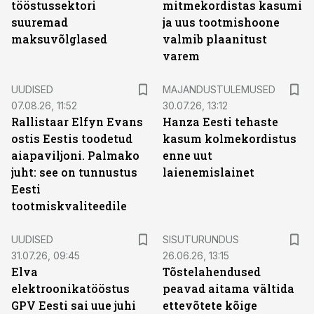
tööstussektori
mitmekordistas kasumi
suuremad
ja uus tootmishoone
maksuvõlglased
valmib plaanitust
varem
UUDISED
MAJANDUSTULEMUSED
07.08.26, 11:52
30.07.26, 13:12
Rallistaar Elfyn Evans
Hanza Eesti tehaste
ostis Eestis toodetud
kasum kolmekordistus
aiapaviljoni. Palmako
enne uut
juht: see on tunnustus
laienemislainet
Eesti
tootmiskvaliteedile
ST
UUDISED
SISUTURUNDUS
31.07.26, 09:45
26.06.26, 13:15
Elva
Tõstelahendused
elektroonikatööstus
peavad aitama vältida
GPV Eesti sai uue juhi
ettevõtete kõige