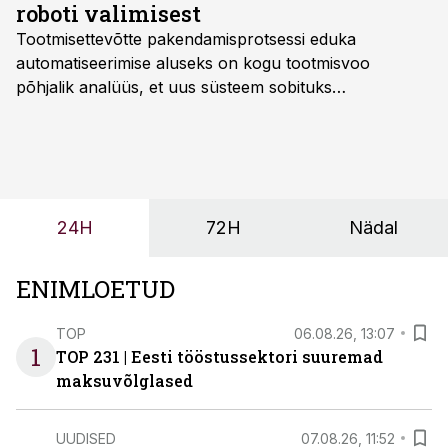
roboti valimisest
Tootmisettevõtte pakendamisprotsessi eduka
automatiseerimise aluseks on kogu tootmisvoo
põhjalik analüüs, et uus süsteem sobituks
olemasolevasse keskkonda, aitaks vähendada
tööjõuvajadust ning oleks valmis ka ettevõtte
tulevasteks arenguteks. Lihtsalt roboti lisamine
enamasti oodatud tulemust ei too, nendib tootmise ja
tööstuse automatiseerimislahenduste arendaja Smitech
24H
72H
Nädal
OÜ tegevjuht Sander Mitendorf.
ENIMLOETUD
TOP
06.08.26, 13:07
1
TOP 231 | Eesti tööstussektori suuremad
maksuvõlglased
UUDISED
07.08.26, 11:52