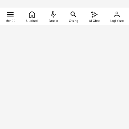
Menüü
Uudised
Raadio
Otsing
AI Chat
Logi sisse
Vana-Lõuna 39/1, 19094 Tallinn
(+372) 667 0111
toostusuudised@toostusuudised.ee
Telli
Reklaam
Firmast
Sisu kasutamisõigused
Ajakirjaniku
eetikakoodeks
Üldtingimused
Privaatsustingimused
Küpsiste poliitika
KKK