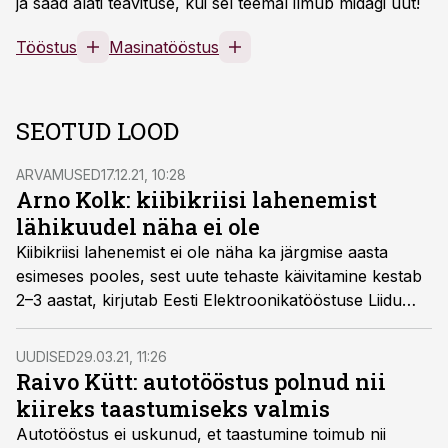
ja saad alati teavituse, kui sel teemal ilmub midagi uut!
Tööstus
Masinatööstus
SEOTUD LOOD
ARVAMUSED
17.12.21, 10:28
Arno Kolk: kiibikriisi lahenemist
lähikuudel näha ei ole
Kiibikriisi lahenemist ei ole näha ka järgmise aasta
esimeses pooles, sest uute tehaste käivitamine kestab
2–3 aastat, kirjutab Eesti Elektroonikatööstuse Liidu
juht Arno Kolk.
UUDISED
29.03.21, 11:26
Raivo Kütt: autotööstus polnud nii
kiireks taastumiseks valmis
Autotööstus ei uskunud, et taastumine toimub nii