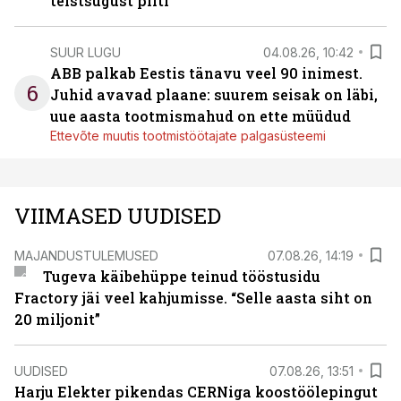
teistsugust pilti
SUUR LUGU
04.08.26, 10:42
ABB palkab Eestis tänavu veel 90 inimest.
6
Juhid avavad plaane: suurem seisak on läbi,
uue aasta tootmismahud on ette müüdud
Ettevõte muutis tootmistöötajate palgasüsteemi
VIIMASED UUDISED
MAJANDUSTULEMUSED
07.08.26, 14:19
Tugeva käibehüppe teinud tööstusidu
Fractory jäi veel kahjumisse. “Selle aasta siht on
20 miljonit”
UUDISED
07.08.26, 13:51
Harju Elekter pikendas CERNiga koostöölepingut