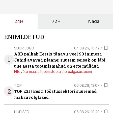
24H
72H
Nädal
ENIMLOETUD
SUUR LUGU
04.08.26, 10:42
ABB palkab Eestis tänavu veel 90 inimest.
1
Juhid avavad plaane: suurem seisak on läbi,
uue aasta tootmismahud on ette müüdud
Ettevõte muutis tootmistöötajate palgasüsteemi
TOP
06.08.26, 13:07
2
TOP 231 | Eesti tööstussektori suuremad
maksuvõlglased
UUDISED
06.08.26, 10:29