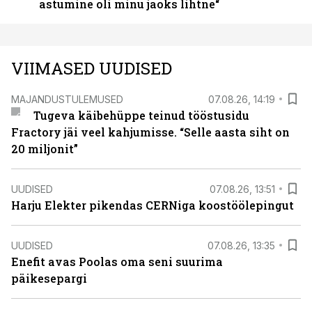
astumine oli minu jaoks lihtne“
VIIMASED UUDISED
MAJANDUSTULEMUSED
07.08.26, 14:19
Tugeva käibehüppe teinud tööstusidu
Fractory jäi veel kahjumisse. “Selle aasta siht on
20 miljonit”
UUDISED
07.08.26, 13:51
Harju Elekter pikendas CERNiga koostöölepingut
UUDISED
07.08.26, 13:35
Enefit avas Poolas oma seni suurima
päikesepargi