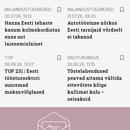
MAJANDUSTULEMUSED
MAJANDUSTULEMUSED
30.07.26, 13:12
31.07.26, 08:20
Hanza Eesti tehaste
Autotööstuse nõrkus
kasum kolmekordistus
Eesti tarnijaid võrdselt
enne uut
ei tabanud
laienemislainet
ST
TOP
SISUTURUNDUS
06.08.26, 13:07
26.06.26, 13:15
TOP 231 | Eesti
Tõstelahendused
tööstussektori
peavad aitama vältida
suuremad
ettevõtete kõige
maksuvõlglased
kallimat kulu –
seisakuid