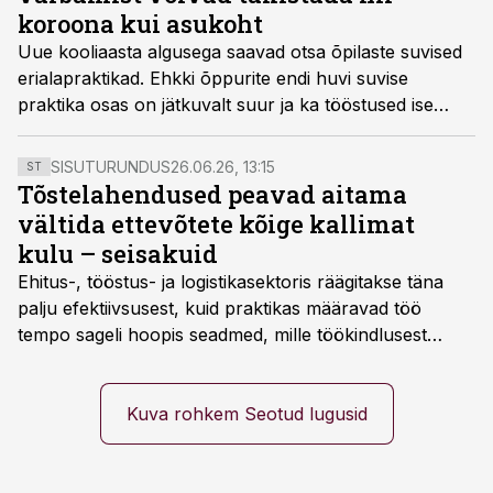
koroona kui asukoht
Uue kooliaasta algusega saavad otsa õpilaste suvised
erialapraktikad. Ehkki õppurite endi huvi suvise
praktika osas on jätkuvalt suur ja ka tööstused ise
kasutaks suvist lisatööjõudu hea meelega, siis paraku
ei saa nõudlus ja pakkumine alati kokku. Oma
SISUTURUNDUS
26.06.26, 13:15
ST
kogemust praktikantide värbamisel lõppeval suvel
Tõstelahendused peavad aitama
jagab kaks Eesti Elektroonikatööstuse Liidu ettevõtet -
vältida ettevõtete kõige kallimat
Ouman Estonia OÜ ja Stoneridge Electronics AS.
kulu – seisakuid
Ehitus-, tööstus- ja logistikasektoris räägitakse täna
palju efektiivsusest, kuid praktikas määravad töö
tempo sageli hoopis seadmed, mille töökindlusest
sõltub kogu objekti või tootmise sujuvus. Kui tõstuk
seisab, töö katkeb või masin ei vasta töötingimustele,
ei tähenda see ettevõtte jaoks ainult tehnilist
Kuva rohkem Seotud lugusid
probleemi, vaid otsest rahalist kulu, venivaid tähtaegu
ja suuremaid riske tööohutusele.