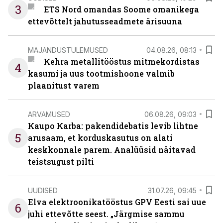
3
ETS Nord omandas Soome omanikega
ettevõttelt jahutusseadmete ärisuuna
MAJANDUSTULEMUSED
04.08.26, 08:13
Kehra metallitööstus mitmekordistas
4
kasumi ja uus tootmishoone valmib
plaanitust varem
ARVAMUSED
06.08.26, 09:03
Kaupo Karba: pakendidebatis levib lihtne
5
arusaam, et korduskasutus on alati
keskkonnale parem. Analüüsid näitavad
teistsugust pilti
UUDISED
31.07.26, 09:45
Elva elektroonikatööstus GPV Eesti sai uue
6
juhi ettevõtte seest. „Järgmise sammu