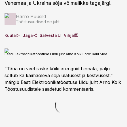
Venemaa ja Ukraina sõja võimalikke tagajärgi.
Harro Puusild
Tööstusuudised.ee juht
Kuula
Jaga
Salvesta
Vihja
Eesti Elektroonikatööstuse Liidu juht Arno Kolk.
Foto:
Raul Mee
"Täna on veel raske kõiki arenguid hinnata, palju
sõltub ka käimaoleva sõja ulatusest ja kestvusest,"
märgib Eesti Elektroonikatööstuse Liidu juht Arno Kolk
Tööstusuudistele saadetud kommentaaris.