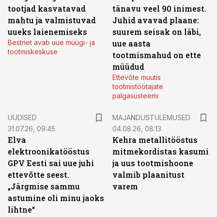
tootjad kasvatavad
tänavu veel 90 inimest.
mahtu ja valmistuvad
Juhid avavad plaane:
uueks laienemiseks
suurem seisak on läbi,
Bestnet avab uue müügi- ja
uue aasta
tootmiskeskuse
tootmismahud on ette
müüdud
Ettevõte muutis
tootmistöötajate
palgasüsteemi
UUDISED
MAJANDUSTULEMUSED
31.07.26, 09:45
04.08.26, 08:13
Elva
Kehra metallitööstus
elektroonikatööstus
mitmekordistas kasumi
GPV Eesti sai uue juhi
ja uus tootmishoone
ettevõtte seest.
valmib plaanitust
„Järgmise sammu
varem
astumine oli minu jaoks
lihtne“