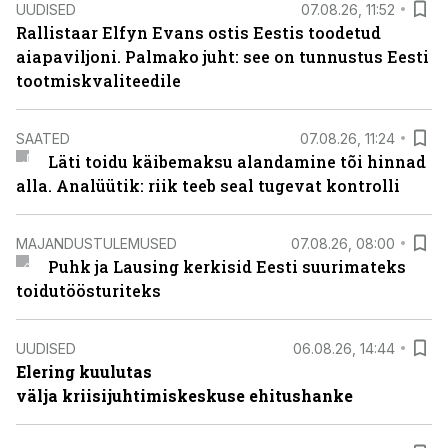
UUDISED
07.08.26, 11:52
Rallistaar Elfyn Evans ostis Eestis toodetud
aiapaviljoni. Palmako juht: see on tunnustus Eesti
tootmiskvaliteedile
SAATED
07.08.26, 11:24
Läti toidu käibemaksu alandamine tõi hinnad
alla. Analüütik: riik teeb seal tugevat kontrolli
MAJANDUSTULEMUSED
07.08.26, 08:00
Puhk ja Lausing kerkisid Eesti suurimateks
toidutöösturiteks
UUDISED
06.08.26, 14:44
Elering kuulutas
välja kriisijuhtimiskeskuse ehitushanke