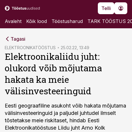
Telli
Avaleht
Kõik lood
Tööstusharud
TARK TÖÖSTUS 2
cebook
Tagasi
Twitter)
ELEKTROONIKATÖÖSTUS
25.02.22, 13:49
Elektroonikaliidu juht:
kedIn
olukord võib mõjutama
ail
hakata ka meie
k
välisinvesteeringuid
Eesti geograafiline asukoht võib hakata mõjutama
välisinvesteeringuid ja paljudel juhtudel ilmselt
tõstetakse meie riskitaset, hindab Eesti
Elektroonikatööstuse Liidu juht Arno Kolk