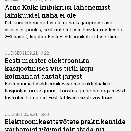
Arno Kolk: kiibikriisi lahenemist
lähikuudel näha ei ole
Kiibikriisi lahenemist ei ole näha ka järgmise aasta
esimeses pooles, sest uute tehaste käivitamine kestab
2–3 aastat, kirjutab Eesti Elektroonikatööstuse Liidu
juht Arno Kolk.
UUDISED
21.09.21, 10:22
Eesti meister elektroonika
käsijootmises viis tiitli koju
kolmandat aastat järjest
Eesti parimad elektroonikaseadme trükkplaatide
käsijootjad on selgunud. Tööstus- ja tehnoloogiamessil
Instrutec toimunud Eesti lahtised meistrivõstlused
käsijootmises võitis kolmandat aastat järjest Timmo
Antso, kes kasutab oma oskusi igapäevaselt Scanfili
UUDISED
13.09.21, 15:43
Pärnu tehases.
Elektroonikaettevõtete praktikantide
värbamist võivad takistada nii