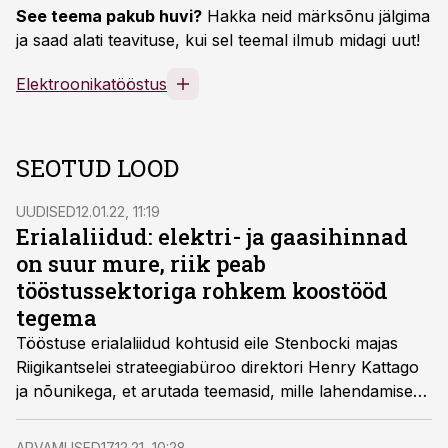
See teema pakub huvi?
Hakka neid märksõnu jälgima
ja saad alati teavituse, kui sel teemal ilmub midagi uut!
Elektroonikatööstus
SEOTUD LOOD
UUDISED
12.01.22, 11:19
Erialaliidud: elektri- ja gaasihinnad
on suur mure, riik peab
tööstussektoriga rohkem koostööd
tegema
Tööstuse erialaliidud kohtusid eile Stenbocki majas
Riigikantselei strateegiabüroo direktori Henry Kattago
ja nõunikega, et arutada teemasid, mille lahendamiseks
peaksid tööstus ja avalik sektor senisest rohkem
koostööd tegema.
ARVAMUSED
17.12.21, 10:28