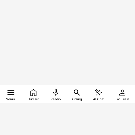
Menüü
Uudised
Raadio
Otsing
AI Chat
Logi sisse
Vana-Lõuna 39/1, 19094 Tallinn
(+372) 667 0111