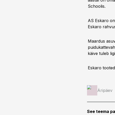
aastal on oma
Schoolis.
AS Eskaro on 
Eskaro rahvus
Maardus asuv 
puidukattevah
käive tuleb li
Eskaro tooted
Äripäev
See teema pa