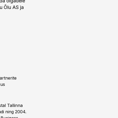
nda õlgadele
ru Õlu AS ja
artnerite
gus
tal Tallinna
udi ning 2004.