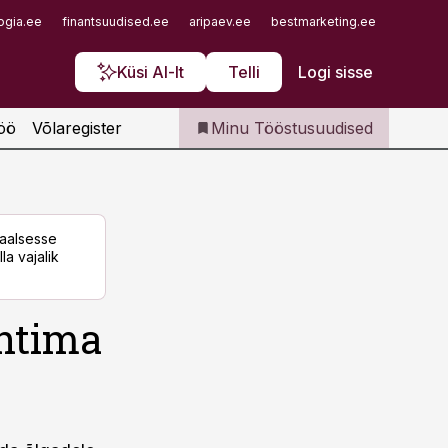
Iseteenindus
ogia.ee
finantsuudised.ee
aripaev.ee
bestmarketing.ee
finantsu
Telli Tööstusuudised
Küsi AI-lt
Telli
Logi sisse
öö
Võlaregister
Minu Tööstusuudised
taalsesse
la vajalik
uhtima