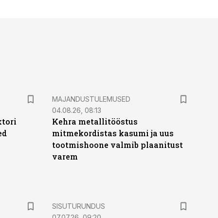
MAJANDUSTULEMUSED
04.08.26, 08:13
ktori
Kehra metallitööstus
ed
mitmekordistas kasumi ja uus
tootmishoone valmib plaanitust
varem
ST
SISUTURUNDUS
07.07.26, 09:20