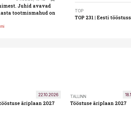
inimest. Juhid avavad
TOP
 aasta tootmismahud on
TOP 231 | Eesti tööstu
emi
22.10.2026
18.
TALLINN
tööstuse äriplaan 2027
Tööstuse äriplaan 2027