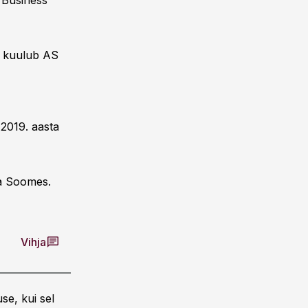
 Business
t kuulub AS
 2019. aasta
ja Soomes.
Vihja
se, kui sel