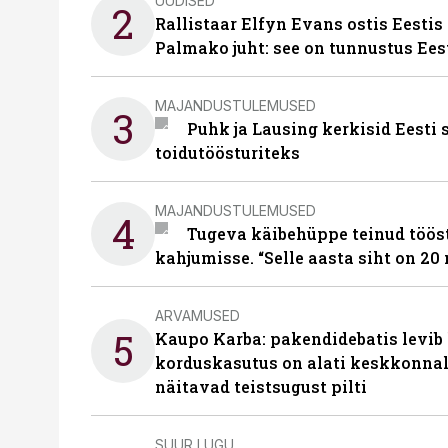
UUDISED
2
Rallistaar Elfyn Evans ostis Eestis
Palmako juht: see on tunnustus Ees
MAJANDUSTULEMUSED
3
Puhk ja Lausing kerkisid Eesti
toidutöösturiteks
MAJANDUSTULEMUSED
4
Tugeva käibehüppe teinud tööst
kahjumisse. “Selle aasta siht on 20 
ARVAMUSED
5
Kaupo Karba: pakendidebatis levib 
korduskasutus on alati keskkonna
näitavad teistsugust pilti
SUUR LUGU