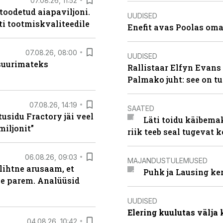
07.08.26, 11:52
 toodetud aiapaviljoni.
UUDISED
ti tootmiskvaliteedile
Enefit avas Poolas oma
07.08.26, 08:00
UUDISED
 suurimateks
Rallistaar Elfyn Evans 
Palmako juht: see on t
07.08.26, 14:19
SAATED
usidu Fractory jäi veel
Läti toidu käibema
miljonit”
riik teeb seal tugevat k
06.08.26, 09:03
MAJANDUSTULEMUSED
lihtne arusaam, et
Puhk ja Lausing ke
le parem. Analüüsid
UUDISED
Elering kuulutas välja
04.08.26, 10:42