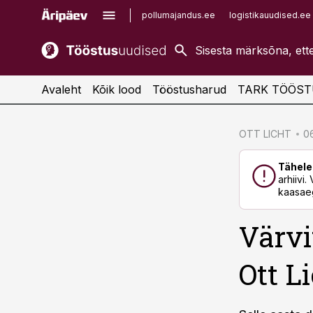
pollumajandus.ee
logistikauudised.ee
kaubandus.ee
imelineajalugu.ee
kinnisvarauudised.ee
imelineteadus.ee
Avaleht
Kõik lood
Tööstusharud
TARK TÖÖST
cebook
cebook
OTT LICHT
06
Twitter)
Twitter)
Tähele
kedIn
kedIn
arhiivi
kaasaeg
ail
ail
Värvi
k
k
Ott L