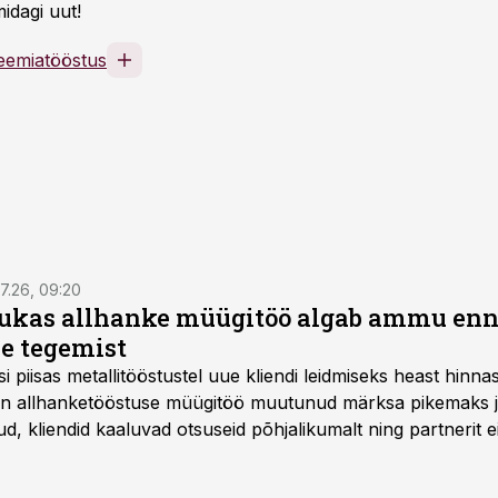
idagi uut!
eemiatööstus
7.26, 09:20
ukas allhanke müügitöö algab ammu en
e tegemist
asi piisas metallitööstustel uue kliendi leidmiseks heast hinna
a on allhanketööstuse müügitöö muutunud märksa pikemaks
 kliendid kaaluvad otsuseid põhjalikumalt ning partnerit ei
nnakirja järgi.