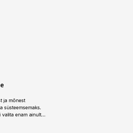
ne
st ja mõnest
 ja süsteemsemaks.
 valita enam ainult