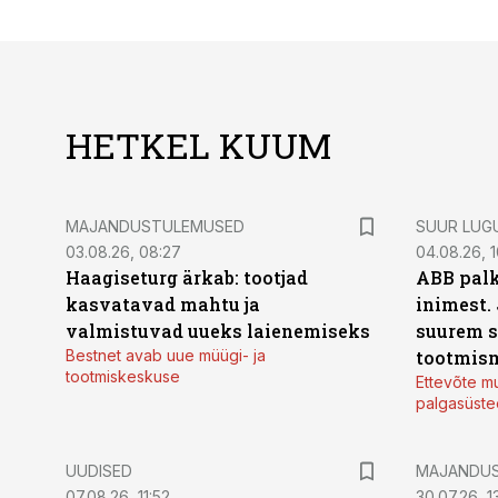
HETKEL KUUM
MAJANDUSTULEMUSED
SUUR LUG
03.08.26, 08:27
04.08.26, 1
Haagiseturg ärkab: tootjad
ABB palk
kasvatavad mahtu ja
inimest.
valmistuvad uueks laienemiseks
suurem s
Bestnet avab uue müügi- ja
tootmis
tootmiskeskuse
Ettevõte mu
palgasüste
UUDISED
MAJANDU
07.08.26, 11:52
30.07.26, 13