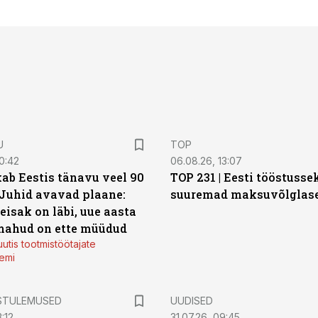
U
TOP
0:42
06.08.26, 13:07
ab Eestis tänavu veel 90
TOP 231 | Eesti tööstusse
 Juhid avavad plaane:
suuremad maksuvõlglas
eisak on läbi, uue aasta
mahud on ette müüdud
utis tootmistöötajate
emi
STULEMUSED
UUDISED
:12
31.07.26, 09:45