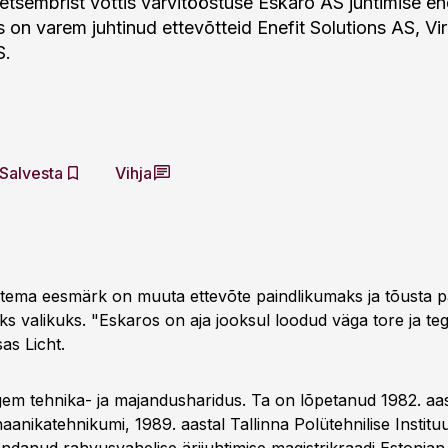
detsembrist võttis värvitööstuse Eskaro AS juhtimise e
s on varem juhtinud ettevõtteid Enefit Solutions AS, Vi
S.
Salvesta
Vihja
et tema eesmärk on muuta ettevõte paindlikumaks ja tõusta p
ks valikuks. "Eskaros on aja jooksul loodud väga tore ja te
as Licht.
rgem tehnika- ja majandusharidus. Ta on lõpetanud 1982. aas
aanikatehnikumi, 1989. aastal Tallinna Polütehnilise Institu