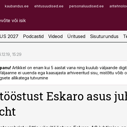
kaubandus.ee
ehitusuudised.ee
personaliuudised.ee
aritehnolo
Infopank
Radar
US 2027
Podcastid
Videod
Üritused
Sisuturundus
T
.12.19, 15:29
panu!
Artikkel on enam kui 5 aastat vana ning kuulub väljaande digi
. Väljaanne ei uuenda ega kaasajasta arhiveeritud sisu, mistõttu võib ol
sete allikatega tutvumine
tööstust Eskaro asus j
icht