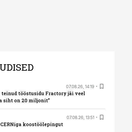
UDISED
07.08.26, 14:19
teinud tööstusidu Fractory jäi veel
a siht on 20 miljonit”
07.08.26, 13:51
s CERNiga koostöölepingut