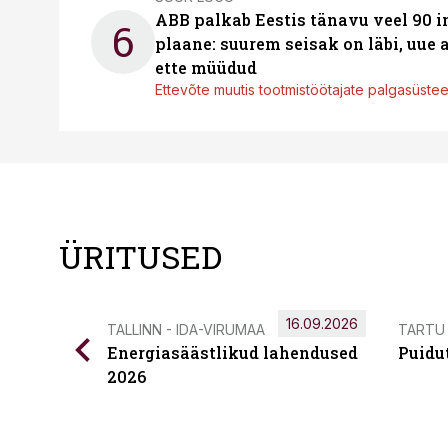
ABB palkab Eestis tänavu veel 90 
6
plaane: suurem seisak on läbi, uue
ette müüdud
Ettevõte muutis tootmistöötajate palgasüste
ÜRITUSED
16.09.2026
TALLINN - IDA-VIRUMAA
TARTU
Energiasäästlikud lahendused
Puidu
2026