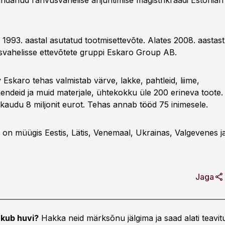
ndanud rahvusvahelise ärijuhtimise magistrikraadi Estonian
1993. aastal asutatud tootmisettevõte. Alates 2008. aastas
vahelisse ettevõtete gruppi Eskaro Group AB.
Eskaro tehas valmistab värve, lakke, pahtleid, liime,
endeid ja muid materjale, ühtekokku üle 200 erineva toote.
gikaudu 8 miljonit eurot. Tehas annab tööd 75 inimesele.
 on müügis Eestis, Lätis, Venemaal, Ukrainas, Valgevenes 
Jaga
kub huvi?
Hakka neid märksõnu jälgima ja saad alati teavitu