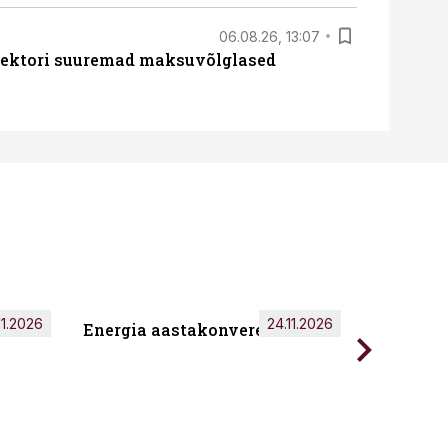
06.08.26, 13:07
ssektori suuremad maksuvõlglased
11.2026
24.11.2026
Energia aastakonverents 2026
Tark töö