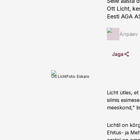
Selle aasta 
Ott Licht, ke
Eesti AGA A
Äripäev
Jaga
Ott Licht
Foto:
Eskaro
Licht ütles, 
silmis esimese
meeskond,” lis
Lichtil on kõ
Ehitus- ja Meh