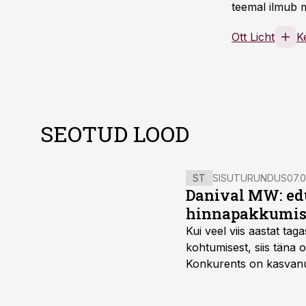
teemal ilmub m
Ott Licht
K
SEOTUD LOOD
ST
SISUTURUNDUS
07.0
Danival MW: ed
hinnapakkumis
Kui veel viis aastat tag
kohtumisest, siis tän
Konkurents on kasvanud,
tootmisvõimekuse või hi