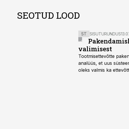
SEOTUD LOOD
ST
SISUTURUNDUS
13.0
Pakendamisli
valimisest
Tootmisettevõtte paken
analüüs, et uus süstee
oleks valmis ka ettevõt
too, nendib tootmise j
Mitendorf.