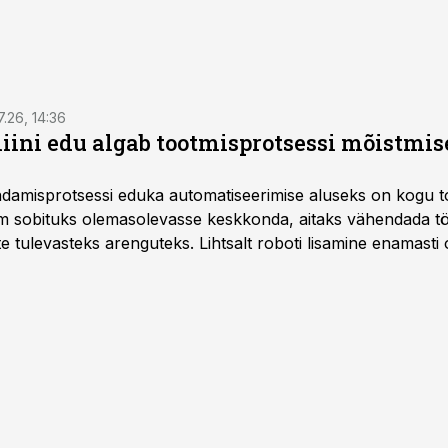
7.26, 14:36
ini edu algab tootmisprotsessi mõistmises
damisprotsessi eduka automatiseerimise aluseks on kogu t
m sobituks olemasolevasse keskkonda, aitaks vähendada tö
te tulevasteks arenguteks. Lihtsalt roboti lisamine enamasti
a tööstuse automatiseerimislahenduste arendaja Smitech OÜ