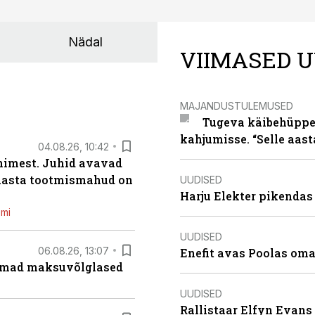
Nädal
VIIMASED U
MAJANDUSTULEMUSED
Tugeva käibehüppe 
kahjumisse. “Selle aast
04.08.26, 10:42
inimest. Juhid avavad
 aasta tootmismahud on
UUDISED
Harju Elekter pikenda
emi
UUDISED
06.08.26, 13:07
Enefit avas Poolas oma
uremad maksuvõlglased
UUDISED
Rallistaar Elfyn Evans 