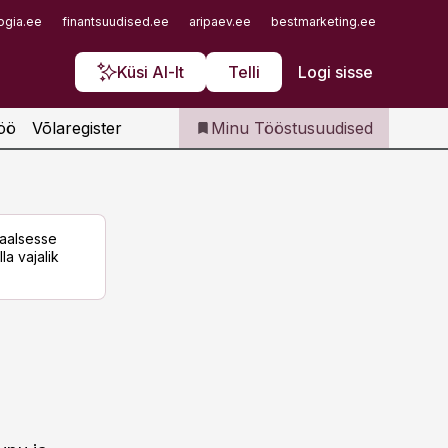
Iseteenindus
ogia.ee
finantsuudised.ee
aripaev.ee
bestmarketing.ee
finantsu
Telli Tööstusuudised
Küsi AI-lt
Telli
Logi sisse
öö
Võlaregister
Minu Tööstusuudised
taalsesse
la vajalik