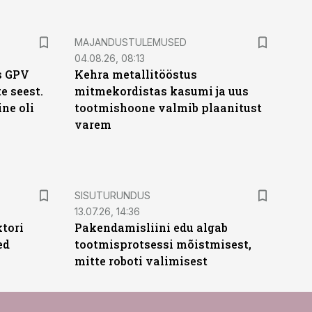
MAJANDUSTULEMUSED
04.08.26, 08:13
s GPV
Kehra metallitööstus
te seest.
mitmekordistas kasumi ja uus
ne oli
tootmishoone valmib plaanitust
varem
ST
SISUTURUNDUS
13.07.26, 14:36
ktori
Pakendamisliini edu algab
ed
tootmisprotsessi mõistmisest,
mitte roboti valimisest