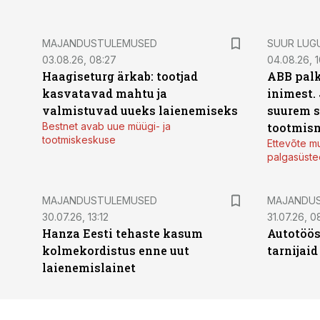
MAJANDUSTULEMUSED
SUUR LUG
03.08.26, 08:27
04.08.26, 1
Haagiseturg ärkab: tootjad
ABB palk
kasvatavad mahtu ja
inimest.
valmistuvad uueks laienemiseks
suurem s
Bestnet avab uue müügi- ja
tootmis
tootmiskeskuse
Ettevõte mu
palgasüste
MAJANDUSTULEMUSED
MAJANDU
30.07.26, 13:12
31.07.26, 0
Hanza Eesti tehaste kasum
Autotöös
kolmekordistus enne uut
tarnijaid
laienemislainet