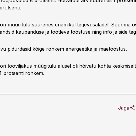
tööjõukulud 8 protsenti. Hõivatute arv suurenes 1 protsent
protsenti.
tori müügitulu suurenes enamikul tegevusaladel. Suurima os
andsid kaubanduse ja töötleva tööstuse ning info ja side te
vu pidurdasid kõige rohkem energeetika ja mäetööstus.
ori tööviljakus müügitulu alusel oli hõivatu kohta keskmise
 4 protsenti rohkem.
Jaga