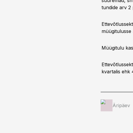
suuremad, sh 
tundide arv 2 
Ettevõtlussek
müügitulusse 
Müügitulu kas
Ettevõtlussekt
kvartalis ehk
Äripäev