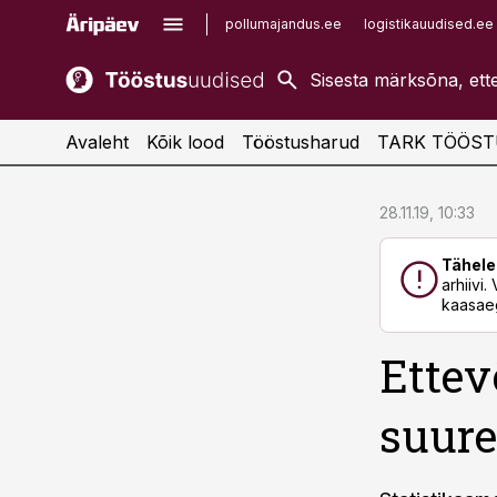
pollumajandus.ee
logistikauudised.ee
kaubandus.ee
imelineajalugu.ee
kinnisvarauudised.ee
imelineteadus.ee
Avaleht
Kõik lood
Tööstusharud
TARK TÖÖST
cebook
cebook
28.11.19, 10:33
Twitter)
Twitter)
Tähele
kedIn
kedIn
arhiivi
kaasaeg
ail
ail
Ettev
k
k
suure