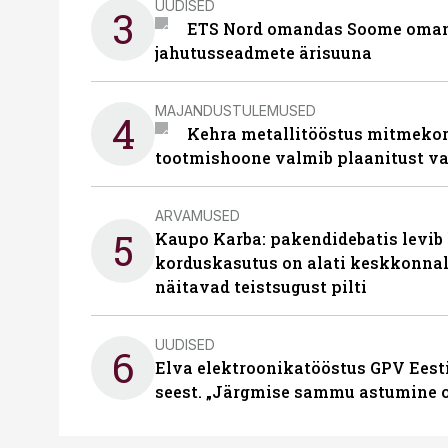
UUDISED
3
ETS Nord omandas Soome omani
jahutusseadmete ärisuuna
MAJANDUSTULEMUSED
4
Kehra metallitööstus mitmekor
tootmishoone valmib plaanitust v
ARVAMUSED
5
Kaupo Karba: pakendidebatis levib 
korduskasutus on alati keskkonna
näitavad teistsugust pilti
UUDISED
6
Elva elektroonikatööstus GPV Eesti 
seest. „Järgmise sammu astumine ol