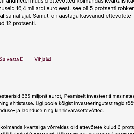
eti andmetel müüsid ettevõtted kolmandas kvartalis ka
useid 16,4 miljardi euro eest, see oli 5 protsenti rohke
tal samal ajal. Samuti on aastaga kasvanud ettevõtete
d 12 protsenti.
Salvesta
Vihja
esteerisid 685 miljonit eurot, Peamiselt investeeriti masinate
ng ehitistesse. Ligi poole kõigist investeeringutest tegid töö
nduse- ja laonduse ning kinnisvarasettevõtted.
kolmanda kvartaliga võrreldes olid ettevõtete kulud 6 prots