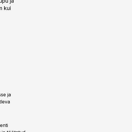
upu ja
m kui
sse ja
tleva
enti