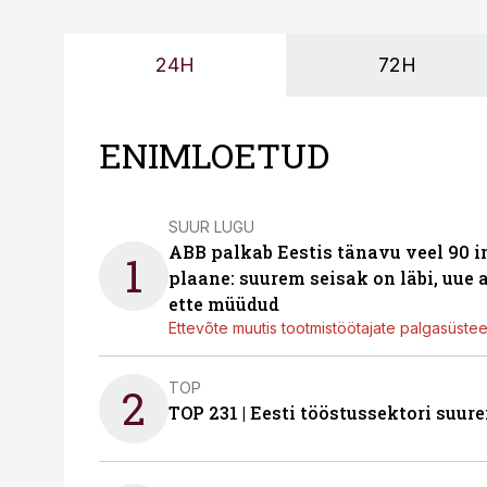
24H
72H
ENIMLOETUD
SUUR LUGU
ABB palkab Eestis tänavu veel 90 
1
plaane: suurem seisak on läbi, uue
ette müüdud
Ettevõte muutis tootmistöötajate palgasüste
TOP
2
TOP 231 | Eesti tööstussektori su