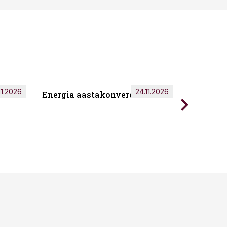
11.2026
24.11.2026
Energia aastakonverents 2026
Tark töö