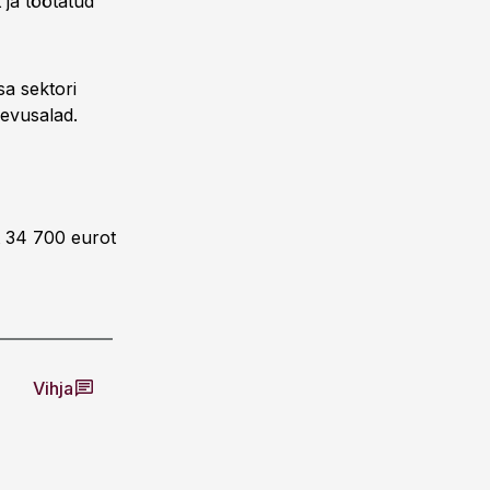
 ja töötatud
a sektori
gevusalad.
lt 34 700 eurot
Vihja