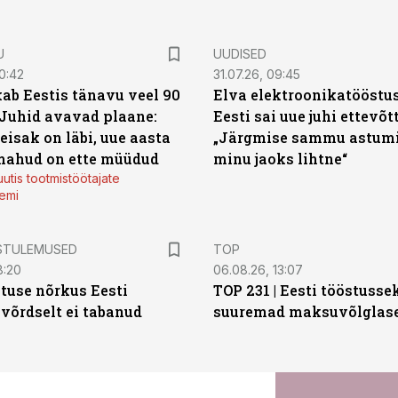
U
UUDISED
0:42
31.07.26, 09:45
ab Eestis tänavu veel 90
Elva elektroonikatööstu
 Juhid avavad plaane:
Eesti sai uue juhi ettevõt
eisak on läbi, uue aasta
„Järgmise sammu astumi
mahud on ette müüdud
minu jaoks lihtne“
utis tootmistöötajate
emi
STULEMUSED
TOP
8:20
06.08.26, 13:07
tuse nõrkus Eesti
TOP 231 | Eesti tööstusse
 võrdselt ei tabanud
suuremad maksuvõlglas