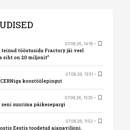
UDISED
07.08.26, 14:19
teinud tööstusidu Fractory jäi veel
a siht on 20 miljonit”
07.08.26, 13:51
s CERNiga koostöölepingut
07.08.26, 13:35
 seni suurima päikesepargi
07.08.26, 11:52
ostis Eestis toodetud aiapaviljoni.