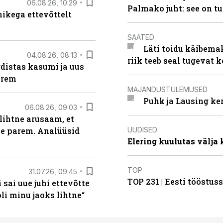
06.08.26, 10:29
Palmako juht: see on t
kega ettevõttelt
SAATED
Läti toidu käibema
04.08.26, 08:13
riik teeb seal tugevat k
distas kasumi ja uus
arem
MAJANDUSTULEMUSED
Puhk ja Lausing ke
06.08.26, 09:03
lihtne arusaam, et
UUDISED
le parem. Analüüsid
Elering kuulutas välja
TOP
31.07.26, 09:45
TOP 231 | Eesti tööstu
sai uue juhi ettevõtte
i minu jaoks lihtne“