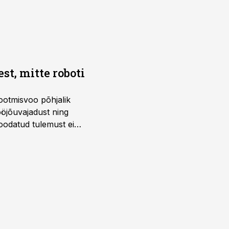
t, mitte roboti
ootmisvoo põhjalik
öjõuvajadust ning
 oodatud tulemust ei
 tegevjuht Sander