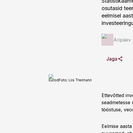
Statistikaam
osutasid teen
eelmisel aas
investeeringu
Äripäev
Jaga
Eurod
Foto:
Liis Treimann
Ettevõtted inv
seadmetesse ni
tööstuse, veo
Eelmise aasta 