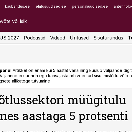
kaubandus.ee
ehitusuudised.ee
personaliuudised.ee
aritehnolo
Infopank
Radar
US 2027
Podcastid
Videod
Üritused
Sisuturundus
T
panu!
Artikkel on enam kui 5 aastat vana ning kuulub väljaande digi
. Väljaanne ei uuenda ega kaasajasta arhiveeritud sisu, mistõttu võib ol
sete allikatega tutvumine
õtlussektori müügitulu
nes aastaga 5 protsenti