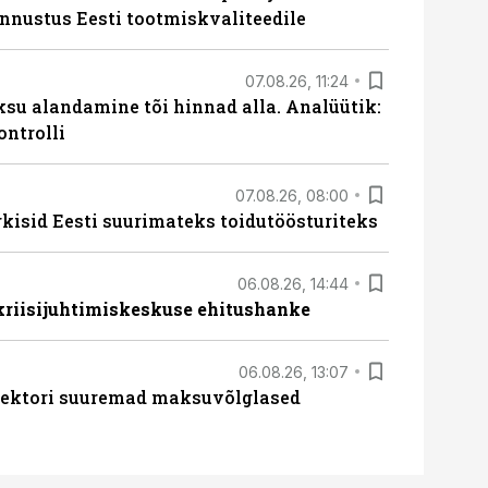
unnustus Eesti tootmiskvaliteedile
07.08.26, 11:24
ksu alandamine tõi hinnad alla. Analüütik:
ontrolli
07.08.26, 08:00
rkisid Eesti suurimateks toidutöösturiteks
06.08.26, 14:44
 kriisijuhtimiskeskuse ehitushanke
06.08.26, 13:07
ssektori suuremad maksuvõlglased