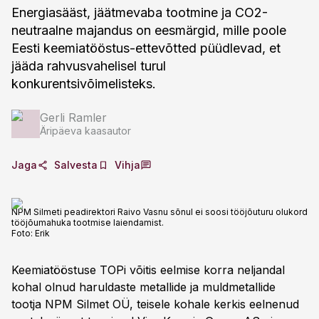
Energiasääst, jäätmevaba tootmine ja CO2-
neutraalne majandus on eesmärgid, mille poole
Eesti keemiatööstus-ettevõtted püüdlevad, et
jääda rahvusvahelisel turul
konkurentsivõimelisteks.
Gerli Ramler
Äripäeva kaasautor
Jaga
Salvesta
Vihja
NPM Silmeti peadirektori Raivo Vasnu sõnul ei soosi tööjõuturu olukord
tööjõumahuka tootmise laiendamist.
Foto:
Erik
Keemiatööstuse TOPi võitis eelmise korra neljandal
kohal olnud haruldaste metallide ja muldmetallide
tootja NPM Silmet OÜ, teisele kohale kerkis eelnenud