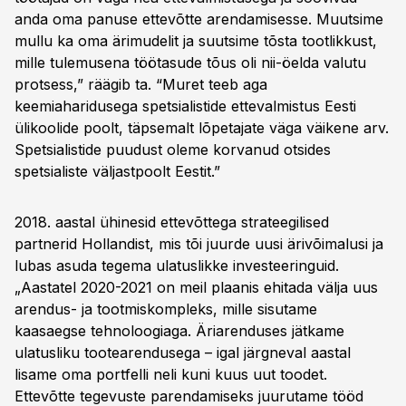
anda oma panuse ettevõtte arendamisesse. Muutsime
mullu ka oma ärimudelit ja suutsime tõsta tootlikkust,
mille tulemusena töötasude tõus oli nii-öelda valutu
protsess,” räägib ta. “Muret teeb aga
keemiaharidusega spetsialistide ettevalmistus Eesti
ülikoolide poolt, täpsemalt lõpetajate väga väikene arv.
Spetsialistide puudust oleme korvanud otsides
spetsialiste väljastpoolt Eestit.”
2018. aastal ühinesid ettevõttega strateegilised
partnerid Hollandist, mis tõi juurde uusi ärivõimalusi ja
lubas asuda tegema ulatuslikke investeeringuid.
„Aastatel 2020-2021 on meil plaanis ehitada välja uus
arendus- ja tootmiskompleks, mille sisutame
kaasaegse tehnoloogiaga. Äriarenduses jätkame
ulatusliku tootearendusega – igal järgneval aastal
lisame oma portfelli neli kuni kuus uut toodet.
Ettevõtte tegevuste parendamiseks juurutame tööd