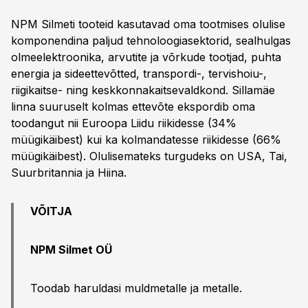
NPM Silmeti tooteid kasutavad oma tootmises olulise
komponendina paljud tehnoloogiasektorid, sealhulgas
olmeelektroonika, arvutite ja võrkude tootjad, puhta
energia ja sideettevõtted, transpordi-, tervishoiu-,
riigikaitse- ning keskkonnakaitsevaldkond. Sillamäe
linna suuruselt kolmas ettevõte ekspordib oma
toodangut nii Euroopa Liidu riikidesse (34%
müügikäibest) kui ka kolmandatesse riikidesse (66%
müügikäibest). Olulisemateks turgudeks on USA, Tai,
Suurbritannia ja Hiina.
VÕITJA
NPM Silmet OÜ
Toodab haruldasi muldmetalle ja metalle.