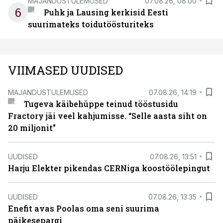
MAJANDUSTULEMUSED
07.08.26, 08:00
6
Puhk ja Lausing kerkisid Eesti
suurimateks toidutöösturiteks
VIIMASED UUDISED
MAJANDUSTULEMUSED
07.08.26, 14:19
Tugeva käibehüppe teinud tööstusidu
Fractory jäi veel kahjumisse. “Selle aasta siht on
20 miljonit”
UUDISED
07.08.26, 13:51
Harju Elekter pikendas CERNiga koostöölepingut
UUDISED
07.08.26, 13:35
Enefit avas Poolas oma seni suurima
päikesepargi