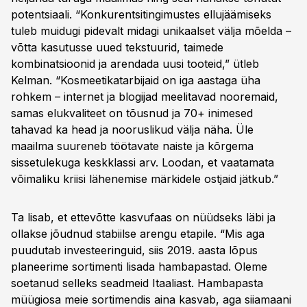
potentsiaali. “Konkurentsitingimustes ellujäämiseks
tuleb muidugi pidevalt midagi unikaalset välja mõelda –
võtta kasutusse uued tekstuurid, taimede
kombinatsioonid ja arendada uusi tooteid,” ütleb
Kelman. “Kosmeetikatarbijaid on iga aastaga üha
rohkem – internet ja blogijad meelitavad nooremaid,
samas elukvaliteet on tõusnud ja 70+ inimesed
tahavad ka head ja nooruslikud välja näha. Üle
maailma suureneb töötavate naiste ja kõrgema
sissetulekuga keskklassi arv. Loodan, et vaatamata
võimaliku kriisi lähenemise märkidele ostjaid jätkub.”
Ta lisab, et ettevõtte kasvufaas on nüüdseks läbi ja
ollakse jõudnud stabiilse arengu etapile. “Mis aga
puudutab investeeringuid, siis 2019. aasta lõpus
planeerime sortimenti lisada hambapastad. Oleme
soetanud selleks seadmeid Itaaliast. Hambapasta
müügiosa meie sortimendis aina kasvab, aga siiamaani