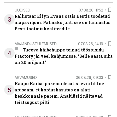
UUDISED
07.08.26, 11:52
Rallistaar Elfyn Evans ostis Eestis toodetud
3
aiapaviljoni. Palmako juht: see on tunnustus
Eesti tootmiskvaliteedile
MAJANDUSTULEMUSED
07.08.26, 14:19
Tugeva käibehüppe teinud tööstusidu
4
Fractory jäi veel kahjumisse. “Selle aasta siht
on 20 miljonit”
ARVAMUSED
06.08.26, 09:03
Kaupo Karba: pakendidebatis levib lihtne
5
arusaam, et korduskasutus on alati
keskkonnale parem. Analüüsid näitavad
teistsugust pilti