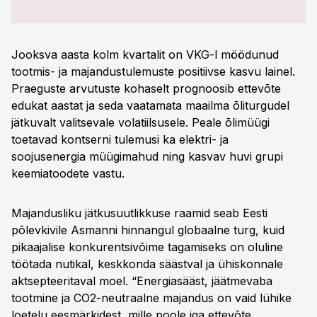
Jooksva aasta kolm kvartalit on VKG-l möödunud
tootmis- ja majandustulemuste positiivse kasvu lainel.
Praeguste arvutuste kohaselt prognoosib ettevõte
edukat aastat ja seda vaatamata maailma õliturgudel
jätkuvalt valitsevale volatiilsusele. Peale õlimüügi
toetavad kontserni tulemusi ka elektri- ja
soojusenergia müügimahud ning kasvav huvi grupi
keemiatoodete vastu.
Majandusliku jätkusuutlikkuse raamid seab Eesti
põlevkivile Asmanni hinnangul globaalne turg, kuid
pikaajalise konkurentsivõime tagamiseks on oluline
töötada nutikal, keskkonda säästval ja ühiskonnale
aktsepteeritaval moel. “Energiasääst, jäätmevaba
tootmine ja CO2-neutraalne majandus on vaid lühike
loetelu eesmärkidest, mille poole iga ettevõte