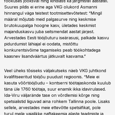
fookuses jooksval ning kindlasti ka järgmistel aastatel.
Suures pildis ei erine aga VKG olukord Asmanni
hinnangul väga teistest tootmisettevõtetest: “Mingil
määral mõjutab meid palgasurve ning keskmise
brutokuupalga hoogne kasv, ületades keskmist
majanduskasvu juba seitsmendat aastat järjest.
Arvestades Eesti tööjõuturu iseärasusi, palkade kasvu
pidurdumist lähiajal ei oodata, mistõttu
konkurentsivõime tagamiseks peab töökohtadega
kaasnev lisandväärtus jätkuvalt kasvama.”
Veel üheks tõsiseks väljakutseks näeb VKG juhtkond
kvalifitseeritud tööjõu puudust regioonis. “Meie ei
kasuta võõrtööjõudu – kontserni töötajaskonda kuulub
täna üle 1760 töötaja, suur enamik ikka idavirulased.
Ida-Viru väljarände tase on võrdlemisi kõrge ning
spetsialistid liiguvad aina rohkem Tallinna poole. Lisaks
sellele, arvestades meie ettevõtte spetsiifikat, pole
turul meile vajalikke naftakeemia alaste teadmiste ja