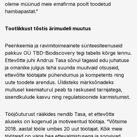
oleme müünud meie emafirma poolt toodetud
hambapastat.”
Tootlikkust tõstis ärimudeli muutus
Peenkeemia ja ravimitoimeainete sünteesiteenuseid
pakkuv OÜ TBD-Biodiscovery tegi tabelis kõrge lennu.
Ettevõtte juhi Andrus Tasa sõnul tagasid edu juhatuse
ja omanike julgus teha suunda muutvaid otsuseid,
ettevõtte töötajate pühendumus ja kompetents ning
uute toodete arendus. Üldisteks märksõnadeks
mullusel keemiaturul peab ta raskuseid tarnijatega,
sisendkulude kasvu ning regulatsioonide karmistumist.
Tööjõuturust rääkides nendib Tasa, et ettevõtte
aluseks on kogenud ja motiveeritud töötaja. “Võtsime
2018. aastal tööle umbes 20 uut töötajat. Kõik meie
töötajad on väga hea ettevalmistusega ja soovivad