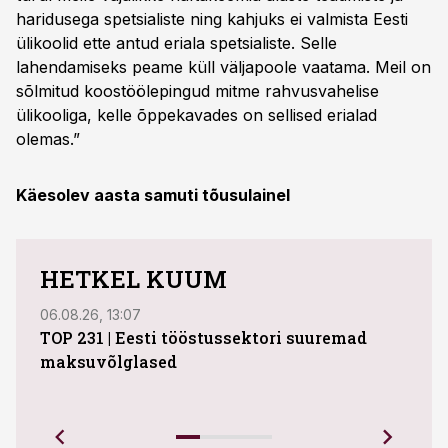
haridusega spetsialiste ning kahjuks ei valmista Eesti
ülikoolid ette antud eriala spetsialiste. Selle
lahendamiseks peame küll väljapoole vaatama. Meil on
sõlmitud koostöölepingud mitme rahvusvahelise
ülikooliga, kelle õppekavades on sellised erialad
olemas.”
Käesolev aasta samuti tõusulainel
HETKEL KUUM
06.08.26, 13:07
04.08
TOP 231 | Eesti tööstussektori suuremad
ABB 
maksuvõlglased
Juhi
uue 
Ettev