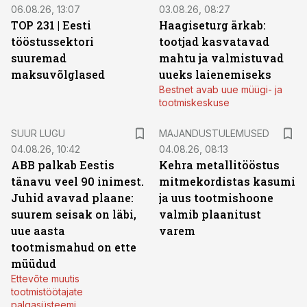
06.08.26, 13:07
03.08.26, 08:27
TOP 231 | Eesti
Haagiseturg ärkab:
tööstussektori
tootjad kasvatavad
suuremad
mahtu ja valmistuvad
maksuvõlglased
uueks laienemiseks
Bestnet avab uue müügi- ja
tootmiskeskuse
SUUR LUGU
MAJANDUSTULEMUSED
04.08.26, 10:42
04.08.26, 08:13
ABB palkab Eestis
Kehra metallitööstus
tänavu veel 90 inimest.
mitmekordistas kasumi
Juhid avavad plaane:
ja uus tootmishoone
suurem seisak on läbi,
valmib plaanitust
uue aasta
varem
tootmismahud on ette
müüdud
Ettevõte muutis
tootmistöötajate
palgasüsteemi