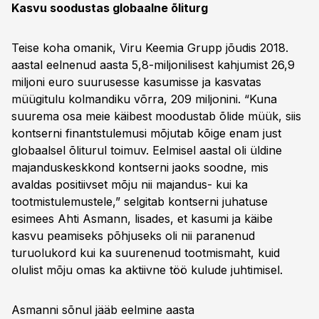
Kasvu soodustas globaalne õliturg
Teise koha omanik, Viru Keemia Grupp jõudis 2018.
aastal eelnenud aasta 5,8-miljonilisest kahjumist 26,9
miljoni euro suurusesse kasumisse ja kasvatas
müügitulu kolmandiku võrra, 209 miljonini. “Kuna
suurema osa meie käibest moodustab õlide müük, siis
kontserni finantstulemusi mõjutab kõige enam just
globaalsel õliturul toimuv. Eelmisel aastal oli üldine
majanduskeskkond kontserni jaoks soodne, mis
avaldas positiivset mõju nii majandus- kui ka
tootmistulemustele,” selgitab kontserni juhatuse
esimees Ahti Asmann, lisades, et kasumi ja käibe
kasvu peamiseks põhjuseks oli nii paranenud
turuolukord kui ka suurenenud tootmismaht, kuid
olulist mõju omas ka aktiivne töö kulude juhtimisel.
Asmanni sõnul jääb eelmine aasta