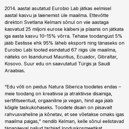
2014. aastal asutatud Eurobio Lab jätkas eelmisel
aastal kasvu ja laienemist üle maailma. Ettevõtte
direktori Svetlana Kelmani sõnul on viie aastaga
kasvatud 25 miljoni eurose käibeni ja plaanis on jätkata
iga aasta kasvu 10–15% võrra. Tehase toodangust 5%
jääb Eestisse ehk 95% läheb eksporti ning tänaseks on
Eurobio Labi tooted esindatud 67 riigis üle maailma,
näiteks on lisandunud Mauritius, Ecuador, Gibraltar,
Kosovo. Suur edu on saavutatud Türgis ja Saudi
Araabias.
“Edu võti on peidus Natura Siberica toodetes endas –
meie toodang on kreatiivse ja atraktiivse disainiga,
sertifitseeritud, orgaaniline ja vegan, hind aga jääb
kõigile taskukohaseks. Toodete disain on piisavalt
rahvusvaheline ja kõnetav, et see võetakse omaks igas
maailma paigas,” nendib Kelman, kelle sõnul eelistavad
tänapäeval paljud tarbijad looduskosmeetikat