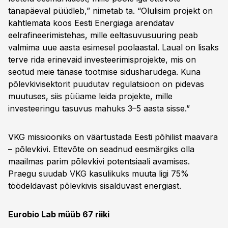
tänapäeval püüdleb,” nimetab ta. “Olulisim projekt on
kahtlemata koos Eesti Energiaga arendatav
eelrafineerimistehas, mille eeltasuvusuuring peab
valmima uue aasta esimesel poolaastal. Laual on lisaks
terve rida erinevaid investeerimisprojekte, mis on
seotud meie tänase tootmise sidusharudega. Kuna
põlevkivisektorit puudutav regulatsioon on pidevas
muutuses, siis püüame leida projekte, mille
investeeringu tasuvus mahuks 3–5 aasta sisse.”
VKG missiooniks on väärtustada Eesti põhilist maavara
– põlevkivi. Ettevõte on seadnud eesmärgiks olla
maailmas parim põlevkivi potentsiaali avamises.
Praegu suudab VKG kasulikuks muuta ligi 75%
töödeldavast põlevkivis sisalduvast energiast.
Eurobio Lab müüb 67 riiki