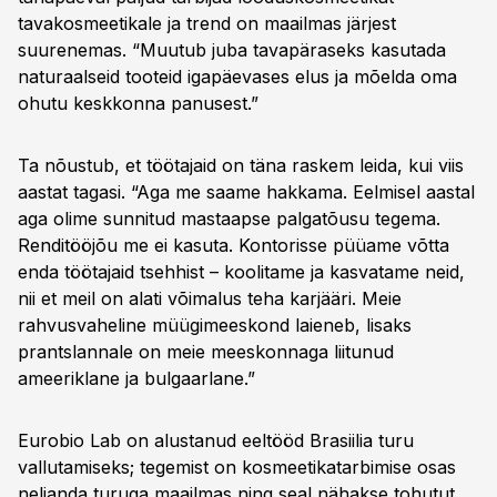
tavakosmeetikale ja trend on maailmas järjest
suurenemas. “Muutub juba tavapäraseks kasutada
naturaalseid tooteid igapäevases elus ja mõelda oma
ohutu keskkonna panusest.”
Ta nõustub, et töötajaid on täna raskem leida, kui viis
aastat tagasi. “Aga me saame hakkama. Eelmisel aastal
aga olime sunnitud mastaapse palgatõusu tegema.
Renditööjõu me ei kasuta. Kontorisse püüame võtta
enda töötajaid tsehhist – koolitame ja kasvatame neid,
nii et meil on alati võimalus teha karjääri. Meie
rahvusvaheline müügimeeskond laieneb, lisaks
prantslannale on meie meeskonnaga liitunud
ameeriklane ja bulgaarlane.”
Eurobio Lab on alustanud eeltööd Brasiilia turu
vallutamiseks; tegemist on kosmeetikatarbimise osas
neljanda turuga maailmas ning seal nähakse tohutut