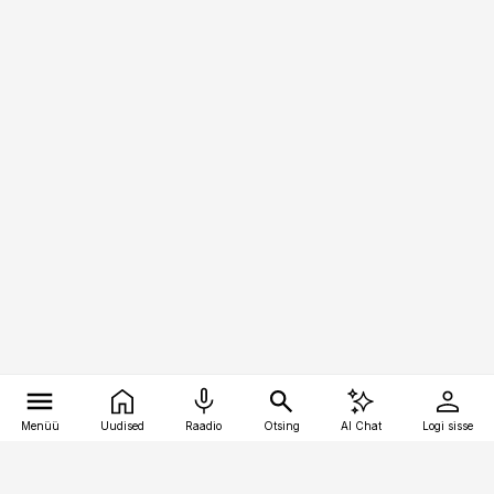
Menüü
Uudised
Raadio
Otsing
AI Chat
Logi sisse