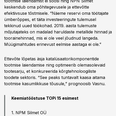
tootmise laiendamist ei soosi ning NPN Silmet
keskendub oma põhitegevusele ja ettevõtte
efektiivsuse tõstmisele. “Näeme reservi oma töötajate
ümberõppes, et täita investeeringute tulemusel
tekkinud uued töökohad. 2019. aasta tulemuste
mõjutajateks on madalad haruldaste metallide hinnad ja
toorainehinnad, mis ei ole veel jõudnud langeda.
Müügimahtudes erinevust eelmise aastaga ei ole.”
Ettevõte lõpetas äsja katalüsaatorikomponentide
tootmise laiendamise ning optimeerib olemasolevaid
tootesarju, et konkureerida kõrgtehnoloogiliste
toodete sektoris. “See peaks tuntavalt kaasa aitama
tootmise kasumlikkuse tõusule,” prognoosib Vasnu.
Keemiatööstuse TOPi 15 esimest
1. NPM Silmet OÜ