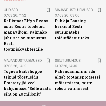
UUDISED
MAJANDUSTULEMUSED
07.08.26, 11:52
07.08.26, 08:00
Rallistaar Elfyn Evans
Puhk ja Lausing
ostis Eestis toodetud
kerkisid Eesti
aiapaviljoni. Palmako
suurimateks
juht: see on tunnustus
toidutöösturiteks
Eesti
tootmiskvaliteedile
ST
MAJANDUSTULEMUSED
SISUTURUNDUS
07.08.26, 14:19
13.07.26, 14:36
Tugeva käibehüppe
Pakendamisliini edu
teinud tööstusidu
algab tootmisprotsessi
Fractory jäi veel
mõistmisest, mitte
kahjumisse. “Selle aasta
roboti valimisest
siht on 20 miljonit”