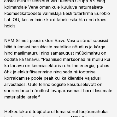
aastal miinust teeninud Viru Keemia Grupp AS ning
kolmandale Vene omanikule kuuluva naturaalsete
kosmeetikatoodete valmistaja Eesti tütarfirma Eurobio
Lab OÜ, kes eelmine kord tabeli esikohta enda käes
hoidis.
NPM Silmeti peadirektori Raivo Vasnu sõnul soosisid
häid tulemusi haruldaste metallide nõudlus ja kõrge
hind maailmaturul ning samasugust müügimahtu on
oodata ka tänavu. “Peamised märksõnad nii mullu kui
ka tänavu on keemiasektoris roheline energia, puhas
õhk ja elektrifitseerimine ning seda nii tootmise
korraldamise poole pealt kui ka klientide vajadusi
arvestades. Uute tehnoloogiate kasutuselevõtt on
suurendanud nõudlust tavapärasemast haruldasemate
materjalide järele.”
Hetkeolukord tööjõuturul tema sõnul tööjõumahuka