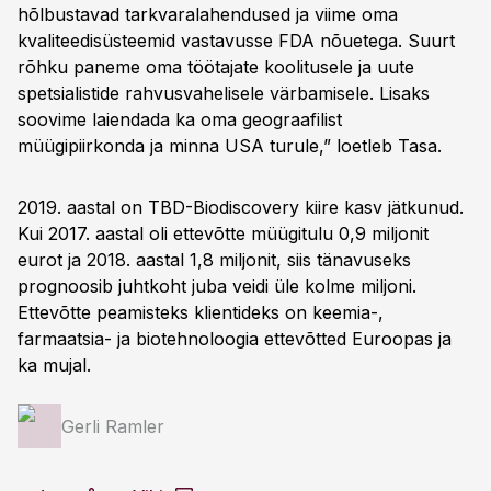
hõlbustavad tarkvaralahendused ja viime oma
kvaliteedisüsteemid vastavusse FDA nõuetega. Suurt
rõhku paneme oma töötajate koolitusele ja uute
spetsialistide rahvusvahelisele värbamisele. Lisaks
soovime laiendada ka oma geograafilist
müügipiirkonda ja minna USA turule,” loetleb Tasa.
2019. aastal on TBD-Biodiscovery kiire kasv jätkunud.
Kui 2017. aastal oli ettevõtte müügitulu 0,9 miljonit
eurot ja 2018. aastal 1,8 miljonit, siis tänavuseks
prognoosib juhtkoht juba veidi üle kolme miljoni.
Ettevõtte peamisteks klientideks on keemia-,
farmaatsia- ja biotehnoloogia ettevõtted Euroopas ja
ka mujal.
Gerli Ramler