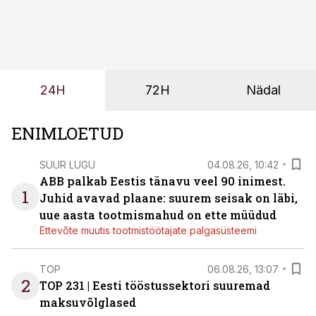
olemasolevasse keskkonda, aitaks vähendada
tööjõuvajadust ning oleks valmis ka ettevõtte
tulevasteks arenguteks. Lihtsalt roboti lisamine
enamasti oodatud tulemust ei too, nendib tootmise ja
tööstuse automatiseerimislahenduste arendaja Smitech
24H
72H
Nädal
OÜ tegevjuht Sander Mitendorf.
ENIMLOETUD
SUUR LUGU
04.08.26, 10:42
ABB palkab Eestis tänavu veel 90 inimest.
1
Juhid avavad plaane: suurem seisak on läbi,
uue aasta tootmismahud on ette müüdud
Ettevõte muutis tootmistöötajate palgasüsteemi
TOP
06.08.26, 13:07
2
TOP 231 | Eesti tööstussektori suuremad
maksuvõlglased