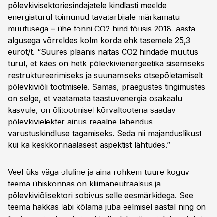
põlevkivisektoriesindajatele kindlasti meelde
energiaturul toimunud tavatarbijale märkamatu
muutusega – ühe tonni CO2 hind tõusis 2018. aasta
algusega võrreldes kolm korda ehk tasemele 25,3
eurot/t. “Suures plaanis näitas CO2 hindade muutus
turul, et käes on hetk põlevkivienergeetika sisemiseks
restruktureerimiseks ja suunamiseks otsepõletamiselt
põlevkiviõli tootmisele. Samas, praegustes tingimustes
on selge, et vaatamata taastuvenergia osakaalu
kasvule, on õlitootmisel kõrvaltootena saadav
põlevkivielekter ainus reaalne lahendus
varustuskindluse tagamiseks. Seda nii majanduslikust
kui ka keskkonnaalasest aspektist lähtudes.”
Veel üks väga oluline ja aina rohkem tuure koguv
teema ühiskonnas on kliimaneutraalsus ja
põlevkiviõlisektori sobivus selle eesmärkidega. See
teema hakkas läbi kõlama juba eelmisel aastal ning on