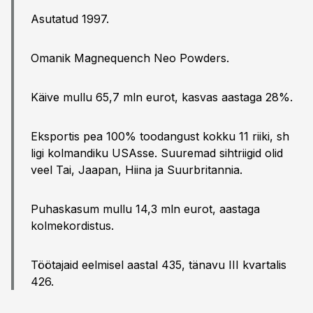
Asutatud 1997.
Omanik Magnequench Neo Powders.
Käive mullu 65,7 mln eurot, kasvas aastaga 28%.
Eksportis pea 100% toodangust kokku 11 riiki, sh
ligi kolmandiku USAsse. Suuremad sihtriigid olid
veel Tai, Jaapan, Hiina ja Suurbritannia.
Puhaskasum mullu 14,3 mln eurot, aastaga
kolmekordistus.
Töötajaid eelmisel aastal 435, tänavu III kvartalis
426.