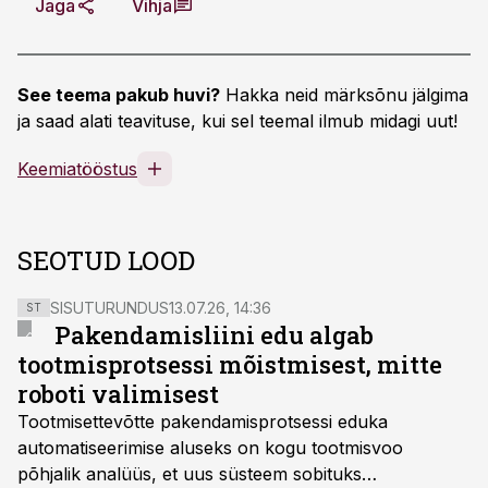
Jaga
Vihja
See teema pakub huvi?
Hakka neid märksõnu jälgima
ja saad alati teavituse, kui sel teemal ilmub midagi uut!
Keemiatööstus
SEOTUD LOOD
SISUTURUNDUS
13.07.26, 14:36
ST
Pakendamisliini edu algab
tootmisprotsessi mõistmisest, mitte
roboti valimisest
Tootmisettevõtte pakendamisprotsessi eduka
automatiseerimise aluseks on kogu tootmisvoo
põhjalik analüüs, et uus süsteem sobituks