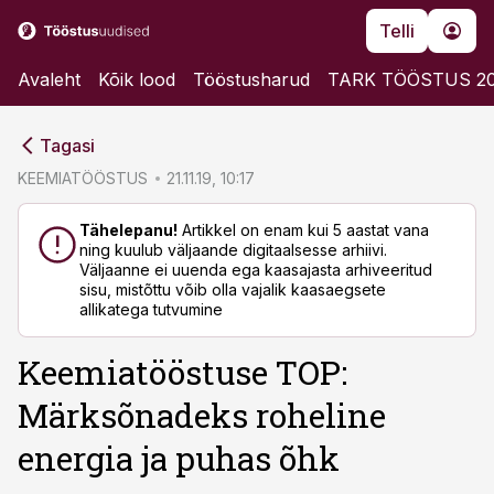
Telli
Avaleht
Kõik lood
Tööstusharud
TARK TÖÖSTUS 2
cebook
cebook
Tagasi
Twitter)
Twitter)
KEEMIATÖÖSTUS
21.11.19, 10:17
kedIn
kedIn
Tähelepanu!
Artikkel on enam kui 5 aastat vana
ning kuulub väljaande digitaalsesse arhiivi.
ail
ail
Väljaanne ei uuenda ega kaasajasta arhiveeritud
sisu, mistõttu võib olla vajalik kaasaegsete
k
k
allikatega tutvumine
Keemiatööstuse TOP:
Märksõnadeks roheline
energia ja puhas õhk