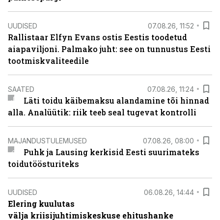
UUDISED
07.08.26, 11:52
Rallistaar Elfyn Evans ostis Eestis toodetud
aiapaviljoni. Palmako juht: see on tunnustus Eesti
tootmiskvaliteedile
SAATED
07.08.26, 11:24
Läti toidu käibemaksu alandamine tõi hinnad
alla. Analüütik: riik teeb seal tugevat kontrolli
MAJANDUSTULEMUSED
07.08.26, 08:00
Puhk ja Lausing kerkisid Eesti suurimateks
toidutöösturiteks
UUDISED
06.08.26, 14:44
Elering kuulutas
välja kriisijuhtimiskeskuse ehitushanke