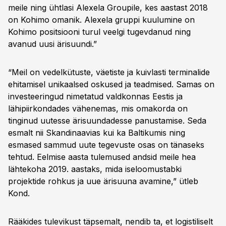
meile ning ühtlasi Alexela Groupile, kes aastast 2018
on Kohimo omanik. Alexela gruppi kuulumine on
Kohimo positsiooni turul veelgi tugevdanud ning
avanud uusi ärisuundi.”
“Meil on vedelkütuste, väetiste ja kuivlasti terminalide
ehitamisel unikaalsed oskused ja teadmised. Samas on
investeeringud nimetatud valdkonnas Eestis ja
lähipiirkondades vähenemas, mis omakorda on
tinginud uutesse ärisuundadesse panustamise. Seda
esmalt nii Skandinaavias kui ka Baltikumis ning
esmased sammud uute tegevuste osas on tänaseks
tehtud. Eelmise aasta tulemused andsid meile hea
lähtekoha 2019. aastaks, mida iseloomustabki
projektide rohkus ja uue ärisuuna avamine,” ütleb
Kond.
Rääkides tulevikust täpsemalt, nendib ta, et logistiliselt