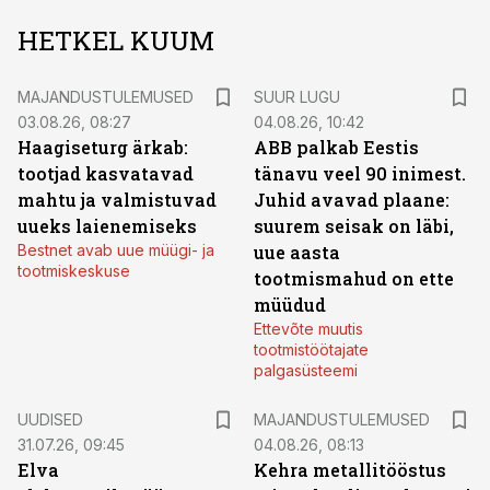
HETKEL KUUM
MAJANDUSTULEMUSED
SUUR LUGU
03.08.26, 08:27
04.08.26, 10:42
Haagiseturg ärkab:
ABB palkab Eestis
tootjad kasvatavad
tänavu veel 90 inimest.
mahtu ja valmistuvad
Juhid avavad plaane:
uueks laienemiseks
suurem seisak on läbi,
Bestnet avab uue müügi- ja
uue aasta
tootmiskeskuse
tootmismahud on ette
müüdud
Ettevõte muutis
tootmistöötajate
palgasüsteemi
UUDISED
MAJANDUSTULEMUSED
31.07.26, 09:45
04.08.26, 08:13
Elva
Kehra metallitööstus