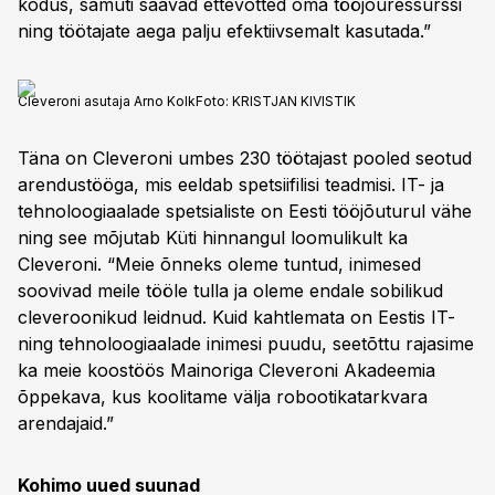
kodus, samuti saavad ettevõtted oma tööjõuressurssi
ning töötajate aega palju efektiivsemalt kasutada.”
Cleveroni asutaja Arno Kolk
Foto:
KRISTJAN KIVISTIK
Täna on Cleveroni umbes 230 töötajast pooled seotud
arendustööga, mis eeldab spetsiifilisi teadmisi. IT- ja
tehnoloogiaalade spetsialiste on Eesti tööjõuturul vähe
ning see mõjutab Küti hinnangul loomulikult ka
Cleveroni. “Meie õnneks oleme tuntud, inimesed
soovivad meile tööle tulla ja oleme endale sobilikud
cleveroonikud leidnud. Kuid kahtlemata on Eestis IT-
ning tehnoloogiaalade inimesi puudu, seetõttu rajasime
ka meie koostöös Mainoriga Cleveroni Akadeemia
õppekava, kus koolitame välja robootikatarkvara
arendajaid.”
Kohimo uued suunad