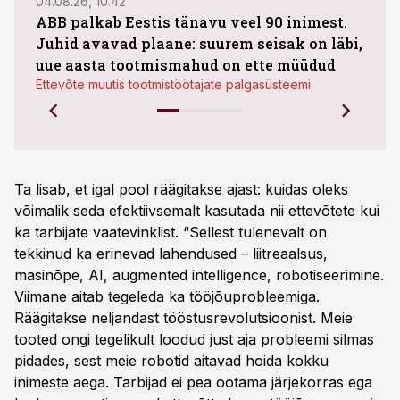
04.08.26, 10:42
04.08
ABB palkab Eestis tänavu veel 90 inimest.
Juhid avavad plaane: suurem seisak on läbi,
kasu
uue aasta tootmismahud on ette müüdud
plaa
Ettevõte muutis tootmistöötajate palgasüsteemi
Ta lisab, et igal pool räägitakse ajast: kuidas oleks
võimalik seda efektiivsemalt kasutada nii ettevõtete kui
ka tarbijate vaatevinklist. “Sellest tulenevalt on
tekkinud ka erinevad lahendused – liitreaalsus,
masinõpe, AI, augmented intelligence, robotiseerimine.
Viimane aitab tegeleda ka tööjõuprobleemiga.
Räägitakse neljandast tööstusrevolutsioonist. Meie
tooted ongi tegelikult loodud just aja probleemi silmas
pidades, sest meie robotid aitavad hoida kokku
inimeste aega. Tarbijad ei pea ootama järjekorras ega