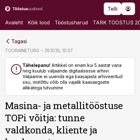
Telli
Avaleht
Kõik lood
Tööstusharud
TARK TÖÖSTUS 2
cebook
cebook
Tagasi
Twitter)
Twitter)
TOORAINETURG
25.10.19, 10:37
kedIn
kedIn
Tähelepanu!
Artikkel on enam kui 5 aastat vana
ning kuulub väljaande digitaalsesse arhiivi.
ail
ail
Väljaanne ei uuenda ega kaasajasta arhiveeritud
sisu, mistõttu võib olla vajalik kaasaegsete
k
k
allikatega tutvumine
Masina- ja metallitööstuse
TOPi võitja: tunne
valdkonda, kliente ja