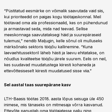
“Püstitatud eesmärke on võimalik saavutada vaid siis,
kui prioriteedid on paigas kogu töötajaskonnal. Meil
töötavad oma ala professionaalid, kes on pühendunud
ja armastavad seda, mida nad teevad. Sellise
meeskonnaga saavutataksegi häid ja suurepäraseid
tulemusi,” nendib Maljugin, kelle sõnul oli mulluseks
märksõnaks sektoris tööjõu kallinemine. “Kuna
laevaehitussektoril läheb hästi ja laevu ehitatakse, on
nõudlus kvaliteetse tööjõu järele suurem. Eelis on neil,
kes suudavad muudatustega kiiresti kohaneda ja
ettevõttesiseselt kiiresti muudatused sisse viia.”
Sel aastal taas suurepärane kasv
LTH-Baasis töötas 2018. aasta lõpus seisuga üle 450
inimese, mis tänaseks on mitmesaja võrra kasvanud.
Ettevõte panustab oma töötajatesse palju ning