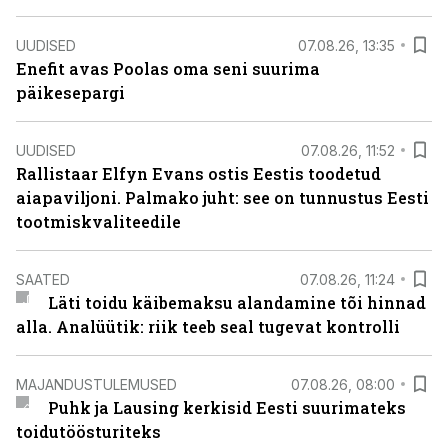
UUDISED
07.08.26, 13:35
Enefit avas Poolas oma seni suurima
päikesepargi
UUDISED
07.08.26, 11:52
Rallistaar Elfyn Evans ostis Eestis toodetud
aiapaviljoni. Palmako juht: see on tunnustus Eesti
tootmiskvaliteedile
SAATED
07.08.26, 11:24
Läti toidu käibemaksu alandamine tõi hinnad
alla. Analüütik: riik teeb seal tugevat kontrolli
MAJANDUSTULEMUSED
07.08.26, 08:00
Puhk ja Lausing kerkisid Eesti suurimateks
toidutöösturiteks