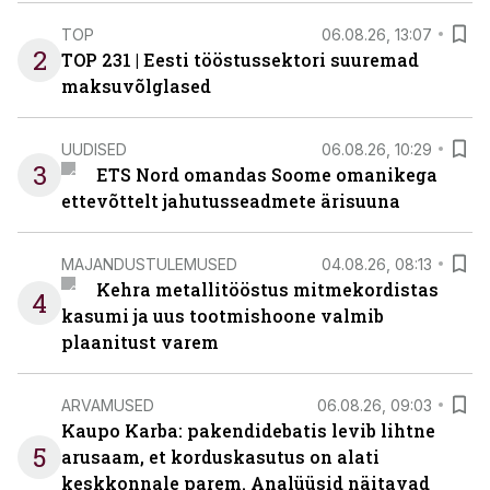
TOP
06.08.26, 13:07
2
TOP 231 | Eesti tööstussektori suuremad
maksuvõlglased
UUDISED
06.08.26, 10:29
3
ETS Nord omandas Soome omanikega
ettevõttelt jahutusseadmete ärisuuna
MAJANDUSTULEMUSED
04.08.26, 08:13
Kehra metallitööstus mitmekordistas
4
kasumi ja uus tootmishoone valmib
plaanitust varem
ARVAMUSED
06.08.26, 09:03
Kaupo Karba: pakendidebatis levib lihtne
5
arusaam, et korduskasutus on alati
keskkonnale parem. Analüüsid näitavad