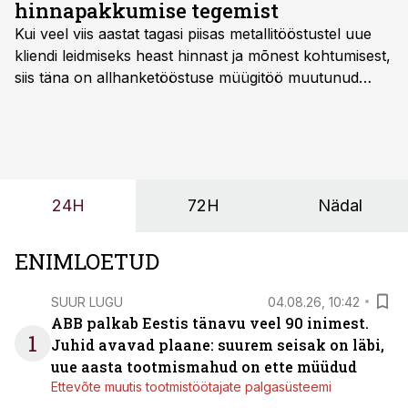
hinnapakkumise tegemist
Kui veel viis aastat tagasi piisas metallitööstustel uue
kliendi leidmiseks heast hinnast ja mõnest kohtumisest,
siis täna on allhanketööstuse müügitöö muutunud
märksa pikemaks ja süsteemsemaks. Konkurents on
kasvanud, kliendid kaaluvad otsuseid põhjalikumalt
ning partnerit ei valita enam ainult tootmisvõimekuse
või hinnakirja järgi.
24H
72H
Nädal
ENIMLOETUD
SUUR LUGU
04.08.26, 10:42
ABB palkab Eestis tänavu veel 90 inimest.
1
Juhid avavad plaane: suurem seisak on läbi,
uue aasta tootmismahud on ette müüdud
Ettevõte muutis tootmistöötajate palgasüsteemi