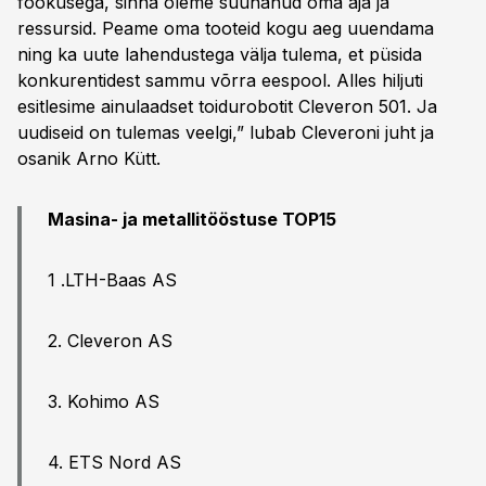
fookusega, sinna oleme suunanud oma aja ja
ressursid. Peame oma tooteid kogu aeg uuendama
ning ka uute lahendustega välja tulema, et püsida
konkurentidest sammu võrra eespool. Alles hiljuti
esitlesime ainulaadset toidurobotit Cleveron 501. Ja
uudiseid on tulemas veelgi,” lubab Cleveroni juht ja
osanik Arno Kütt.
Masina- ja metallitööstuse TOP15
1 .LTH-Baas AS
2. Cleveron AS
3. Kohimo AS
4. ETS Nord AS