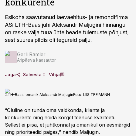
konkurente
Esikoha saavutanud laevaehitus- ja remondifirma
ASi LTH-Baas juhi Aleksandr Maljugini hinnangul
on raske välja tuua ühte heade tulemuste põhjust,
sest suures pildis oli tegureid palju.
Gerli Ramler
Äripäeva kaasautor
Jaga
Salvesta
Vihja
:LTH-Baasi omanik Aleksandr Maljugin
Foto:
LIIS TREIMANN
“Oluline on tunda oma valdkonda, kliente ja
konkurente ning hoida kõrgel teenuse kvaliteeti.
Sellest ei piisa, et juhtkonnal ja omanikul on eesmärgid
ning prioriteedid paigas,” nendib Maljugin.