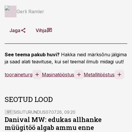
Gerli Ramler
Jaga
Vihja
See teema pakub huvi?
Hakka neid märksõnu jälgima
ja saad alati teavituse, kui sel teemal ilmub midagi uut!
tooraineturg
Masinatööstus
Metallitööstus
SEOTUD LOOD
SISUTURUNDUS
07.07.26, 09:20
ST
Danival MW: edukas allhanke
müügitöö algab ammu enne