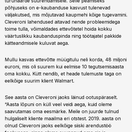
turuhaarde suurendamisele. Selle peamiseks
põhjuseks on e-kaubanduse kasvust tulenevad
väljakutsed, mis mõjutavad kaupmehi kõige tugevamini.
Cleveroni lahendused aitavad nende probleemidega
toime tulla, võimaldades ettevõtetel hoida kokku
väärtuslikku kaubanduspinda ning töötajatel pakkide
kätteandmisele kuluvat aega.
Mullu kasvas ettevõtte müügitulu neli korda, 48 miljoni
euroni, mis oli suurem kui eelmise 10 tegutsemisaasta
oma kokku. Kütt nendib, et heade tulemuste taga on
eelkõige suurim klient Walmart.
See aasta on Cleveroni jaoks läinud ootuspäraselt.
“Aasta lõpuni on küll veel veidi aega, kuid oleme
saavutamas oma eesmärke. Meile on juurde tulnud
hulgaliselt kliente maailma eri otstest. 2019. aasta on
olnud Cleveroni jaoks eelkõige siiski arendustöö