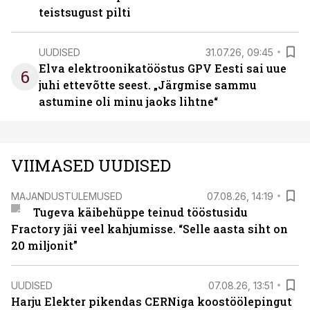
teistsugust pilti
UUDISED
31.07.26, 09:45
Elva elektroonikatööstus GPV Eesti sai uue
6
juhi ettevõtte seest. „Järgmise sammu
astumine oli minu jaoks lihtne“
VIIMASED UUDISED
MAJANDUSTULEMUSED
07.08.26, 14:19
Tugeva käibehüppe teinud tööstusidu
Fractory jäi veel kahjumisse. “Selle aasta siht on
20 miljonit”
UUDISED
07.08.26, 13:51
Harju Elekter pikendas CERNiga koostöölepingut