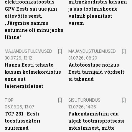
elektroonikatööstus
mitmekordistas kasumi
GPV Eesti sai uue juhi
ja uus tootmishoone
ettevõtte seest.
valmib plaanitust
„Järgmise sammu
varem
astumine oli minu jaoks
lihtne“
MAJANDUSTULEMUSED
MAJANDUSTULEMUSED
30.07.26, 13:12
31.07.26, 08:20
Hanza Eesti tehaste
Autotööstuse nõrkus
kasum kolmekordistus
Eesti tarnijaid võrdselt
enne uut
ei tabanud
laienemislainet
ST
TOP
SISUTURUNDUS
06.08.26, 13:07
13.07.26, 14:36
TOP 231 | Eesti
Pakendamisliini edu
tööstussektori
algab tootmisprotsessi
suuremad
mõistmisest, mitte