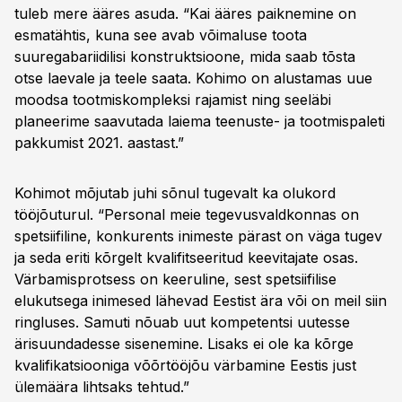
tuleb mere ääres asuda. “Kai ääres paiknemine on
esmatähtis, kuna see avab võimaluse toota
suuregabariidilisi konstruktsioone, mida saab tõsta
otse laevale ja teele saata. Kohimo on alustamas uue
moodsa tootmiskompleksi rajamist ning seeläbi
planeerime saavutada laiema teenuste- ja tootmispaleti
pakkumist 2021. aastast.”
Kohimot mõjutab juhi sõnul tugevalt ka olukord
tööjõuturul. “Personal meie tegevusvaldkonnas on
spetsiifiline, konkurents inimeste pärast on väga tugev
ja seda eriti kõrgelt kvalifitseeritud keevitajate osas.
Värbamisprotsess on keeruline, sest spetsiifilise
elukutsega inimesed lähevad Eestist ära või on meil siin
ringluses. Samuti nõuab uut kompetentsi uutesse
ärisuundadesse sisenemine. Lisaks ei ole ka kõrge
kvalifikatsiooniga võõrtööjõu värbamine Eestis just
ülemäära lihtsaks tehtud.”