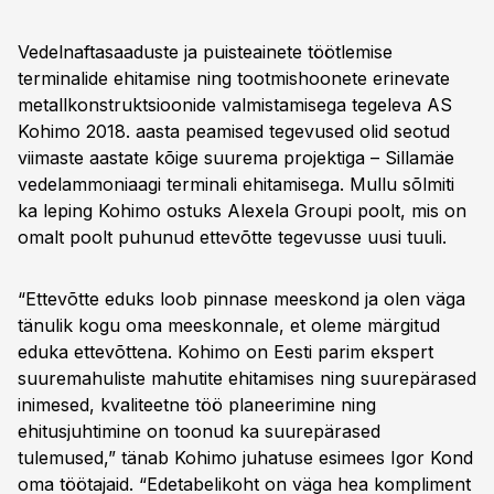
Vedelnaftasaaduste ja puisteainete töötlemise
terminalide ehitamise ning tootmishoonete erinevate
metallkonstruktsioonide valmistamisega tegeleva AS
Kohimo 2018. aasta peamised tegevused olid seotud
viimaste aastate kõige suurema projektiga – Sillamäe
vedelammoniaagi terminali ehitamisega. Mullu sõlmiti
ka leping Kohimo ostuks Alexela Groupi poolt, mis on
omalt poolt puhunud ettevõtte tegevusse uusi tuuli.
“Ettevõtte eduks loob pinnase meeskond ja olen väga
tänulik kogu oma meeskonnale, et oleme märgitud
eduka ettevõttena. Kohimo on Eesti parim ekspert
suuremahuliste mahutite ehitamises ning suurepärased
inimesed, kvaliteetne töö planeerimine ning
ehitusjuhtimine on toonud ka suurepärased
tulemused,” tänab Kohimo juhatuse esimees Igor Kond
oma töötajaid. “Edetabelikoht on väga hea kompliment