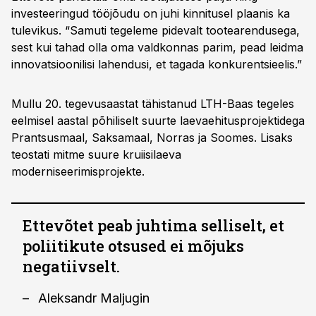
investeeringud tööjõudu on juhi kinnitusel plaanis ka
tulevikus. “Samuti tegeleme pidevalt tootearendusega,
sest kui tahad olla oma valdkonnas parim, pead leidma
innovatsioonilisi lahendusi, et tagada konkurentsieelis.”
Mullu 20. tegevusaastat tähistanud LTH-Baas tegeles
eelmisel aastal põhiliselt suurte laevaehitusprojektidega
Prantsusmaal, Saksamaal, Norras ja Soomes. Lisaks
teostati mitme suure kruiisilaeva
moderniseerimisprojekte.
Ettevõtet peab juhtima selliselt, et
poliitikute otsused ei mõjuks
negatiivselt.
Aleksandr Maljugin