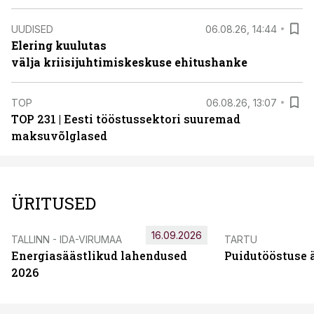
UUDISED
06.08.26, 14:44
Elering kuulutas
välja kriisijuhtimiskeskuse ehitushanke
TOP
06.08.26, 13:07
TOP 231 | Eesti tööstussektori suuremad
maksuvõlglased
ÜRITUSED
16.09.2026
TALLINN - IDA-VIRUMAA
TARTU
Energiasäästlikud lahendused
Puidutööstuse 
2026