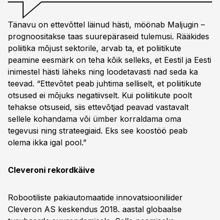
Tänavu on ettevõttel läinud hästi, möönab Maljugin –
prognoositakse taas suurepäraseid tulemusi. Rääkides
poliitika mõjust sektorile, arvab ta, et poliitikute
peamine eesmärk on teha kõik selleks, et Eestil ja Eesti
inimestel hästi läheks ning loodetavasti nad seda ka
teevad. “Ettevõtet peab juhtima selliselt, et poliitikute
otsused ei mõjuks negatiivselt. Kui poliitikute poolt
tehakse otsuseid, siis ettevõtjad peavad vastavalt
sellele kohandama või ümber korraldama oma
tegevusi ning strateegiaid. Eks see koostöö peab
olema ikka igal pool.”
Cleveroni rekordkäive
Robootiliste pakiautomaatide innovatsiooniliider
Cleveron AS keskendus 2018. aastal globaalse