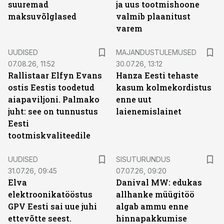
suuremad
ja uus tootmishoone
maksuvõlglased
valmib plaanitust
varem
UUDISED
MAJANDUSTULEMUSED
07.08.26, 11:52
30.07.26, 13:12
Rallistaar Elfyn Evans
Hanza Eesti tehaste
ostis Eestis toodetud
kasum kolmekordistus
aiapaviljoni. Palmako
enne uut
juht: see on tunnustus
laienemislainet
Eesti
tootmiskvaliteedile
ST
UUDISED
SISUTURUNDUS
31.07.26, 09:45
07.07.26, 09:20
Elva
Danival MW: edukas
elektroonikatööstus
allhanke müügitöö
GPV Eesti sai uue juhi
algab ammu enne
ettevõtte seest.
hinnapakkumise