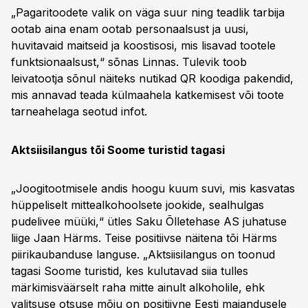
„Pagaritoodete valik on väga suur ning teadlik tarbija
ootab aina enam ootab personaalsust ja uusi,
huvitavaid maitseid ja koostisosi, mis lisavad tootele
funktsionaalsust,“ sõnas Linnas. Tulevik toob
leivatootja sõnul näiteks nutikad QR koodiga pakendid,
mis annavad teada külmaahela katkemisest või toote
tarneahelaga seotud infot.
Aktsiisilangus tõi Soome turistid tagasi
„Joogitootmisele andis hoogu kuum suvi, mis kasvatas
hüppeliselt mittealkohoolsete jookide, sealhulgas
pudelivee müüki,“ ütles Saku Õlletehase AS juhatuse
liige Jaan Härms. Teise positiivse näitena tõi Härms
piirikaubanduse languse. „Aktsiisilangus on toonud
tagasi Soome turistid, kes kulutavad siia tulles
märkimisväärselt raha mitte ainult alkoholile, ehk
valitsuse otsuse mõju on positiivne Eesti majandusele