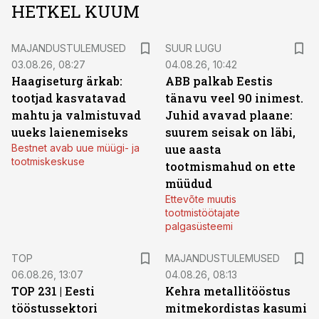
HETKEL KUUM
MAJANDUSTULEMUSED
SUUR LUGU
03.08.26, 08:27
04.08.26, 10:42
Haagiseturg ärkab:
ABB palkab Eestis
tootjad kasvatavad
tänavu veel 90 inimest.
mahtu ja valmistuvad
Juhid avavad plaane:
uueks laienemiseks
suurem seisak on läbi,
Bestnet avab uue müügi- ja
uue aasta
tootmiskeskuse
tootmismahud on ette
müüdud
Ettevõte muutis
tootmistöötajate
palgasüsteemi
TOP
MAJANDUSTULEMUSED
06.08.26, 13:07
04.08.26, 08:13
TOP 231 | Eesti
Kehra metallitööstus
tööstussektori
mitmekordistas kasumi