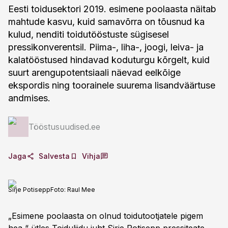
Eesti toidusektori 2019. esimene poolaasta näitab
mahtude kasvu, kuid samavõrra on tõusnud ka
kulud, nenditi toidutööstuste sügisesel
pressikonverentsil. Piima-, liha-, joogi, leiva- ja
kalatööstused hindavad koduturgu kõrgelt, kuid
suurt arengupotentsiaali näevad eelkõige
ekspordis ning toorainele suurema lisandväärtuse
andmises.
Tööstusuudised.ee
Jaga
Salvesta
Vihja
Sirje Potisepp
Foto:
Raul Mee
„Esimene poolaasta on olnud toidutootjatele pigem