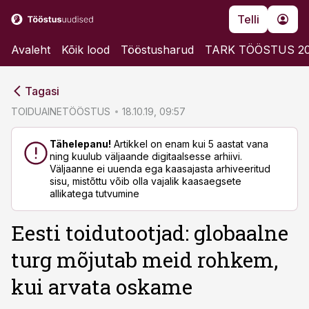
Telli
Avaleht
Kõik lood
Tööstusharud
TARK TÖÖSTUS 2
cebook
cebook
Tagasi
Twitter)
Twitter)
TOIDUAINETÖÖSTUS
18.10.19, 09:57
kedIn
kedIn
Tähelepanu!
Artikkel on enam kui 5 aastat vana
ning kuulub väljaande digitaalsesse arhiivi.
ail
ail
Väljaanne ei uuenda ega kaasajasta arhiveeritud
sisu, mistõttu võib olla vajalik kaasaegsete
k
k
allikatega tutvumine
Eesti toidutootjad: globaalne
turg mõjutab meid rohkem,
kui arvata oskame