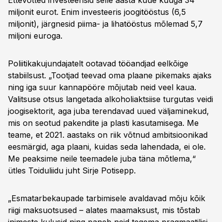
Ettevõtted investeerisid selle aasta kuue kuuga 34
miljonit eurot. Enim investeeris joogitööstus (6,5
miljonit), järgnesid piima- ja lihatööstus mõlemad 5,7
miljoni euroga.
Poliitikakujundajatelt ootavad tööandjad eelkõige
stabiilsust. „Tootjad teevad oma plaane pikemaks ajaks
ning iga suur kannapööre mõjutab neid veel kaua.
Valitsuse otsus langetada alkoholiaktsiise turgutas veidi
joogisektorit, aga juba terendavad uued väljaminekud,
mis on seotud pakendite ja plasti kasutamisega. Me
teame, et 2021. aastaks on riik võtnud ambitsioonikad
eesmärgid, aga plaani, kuidas seda lahendada, ei ole.
Me peaksime neile teemadele juba täna mõtlema,“
ütles Toiduliidu juht Sirje Potisepp.
„Esmatarbekaupade tarbimisele avaldavad mõju kõik
riigi maksuotsused – alates maamaksust, mis tõstab