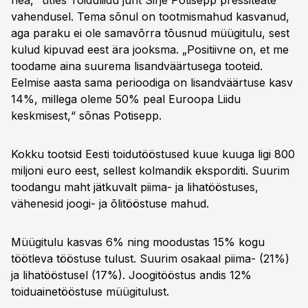
hea,“ ütles Toiduliidu juht Sirje Potisepp pressiteate
vahendusel. Tema sõnul on tootmismahud kasvanud,
aga paraku ei ole samavõrra tõusnud müügitulu, sest
kulud kipuvad eest ära jooksma. „Positiivne on, et me
toodame aina suurema lisandväärtusega tooteid.
Eelmise aasta sama perioodiga on lisandväärtuse kasv
14%, millega oleme 50% peal Euroopa Liidu
keskmisest,“ sõnas Potisepp.
Kokku tootsid Eesti toidutööstused kuue kuuga ligi 800
miljoni euro eest, sellest kolmandik eksporditi. Suurim
toodangu maht jätkuvalt piima- ja lihatööstuses,
vähenesid joogi- ja õlitööstuse mahud.
Müügitulu kasvas 6% ning moodustas 15% kogu
töötleva tööstuse tulust. Suurim osakaal piima- (21%)
ja lihatööstusel (17%). Joogitööstus andis 12%
toiduainetööstuse müügitulust.