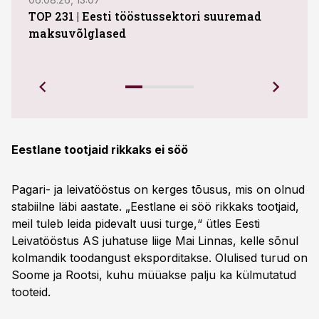
TOP 231 | Eesti tööstussektori suuremad
ABB 
maksuvõlglased
Juhi
uue 
Ettev
Eestlane tootjaid rikkaks ei söö
Pagari- ja leivatööstus on kerges tõusus, mis on olnud
stabiilne läbi aastate. „Eestlane ei söö rikkaks tootjaid,
meil tuleb leida pidevalt uusi turge,“ ütles Eesti
Leivatööstus AS juhatuse liige Mai Linnas, kelle sõnul
kolmandik toodangust eksporditakse. Olulised turud on
Soome ja Rootsi, kuhu müüakse palju ka külmutatud
tooteid.