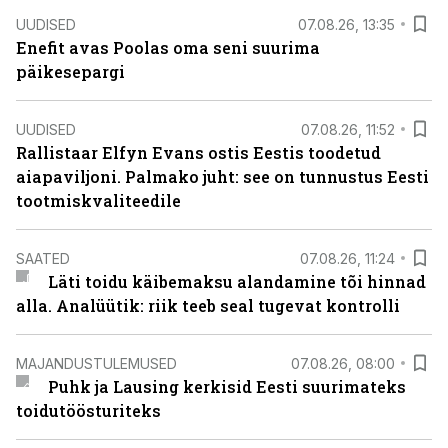
UUDISED
07.08.26, 13:35
Enefit avas Poolas oma seni suurima
päikesepargi
UUDISED
07.08.26, 11:52
Rallistaar Elfyn Evans ostis Eestis toodetud
aiapaviljoni. Palmako juht: see on tunnustus Eesti
tootmiskvaliteedile
SAATED
07.08.26, 11:24
Läti toidu käibemaksu alandamine tõi hinnad
alla. Analüütik: riik teeb seal tugevat kontrolli
MAJANDUSTULEMUSED
07.08.26, 08:00
Puhk ja Lausing kerkisid Eesti suurimateks
toidutöösturiteks