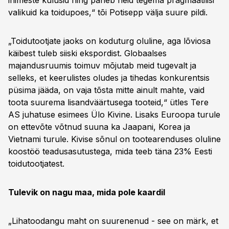
inimeste kulusid ning paneb neid tegema pragmaatilisi
valikuid ka toidupoes,“ tõi Potisepp välja suure pildi.
„Toidutootjate jaoks on koduturg oluline, aga lõviosa
käibest tuleb siiski ekspordist. Globaalses
majandusruumis toimuv mõjutab meid tugevalt ja
selleks, et keerulistes oludes ja tihedas konkurentsis
püsima jääda, on vaja tõsta mitte ainult mahte, vaid
toota suurema lisandväärtusega tooteid,“ ütles Tere
AS juhatuse esimees Ülo Kivine. Lisaks Euroopa turule
on ettevõte võtnud suuna ka Jaapani, Korea ja
Vietnami turule. Kivise sõnul on tootearenduses oluline
koostöö teadusasutustega, mida teeb täna 23% Eesti
toidutootjatest.
Tulevik on nagu maa, mida pole kaardil
„Lihatoodangu maht on suurenenud - see on märk, et