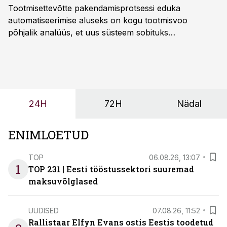
Tootmisettevõtte pakendamisprotsessi eduka
automatiseerimise aluseks on kogu tootmisvoo
põhjalik analüüs, et uus süsteem sobituks
olemasolevasse keskkonda, aitaks vähendada
tööjõuvajadust ning oleks valmis ka ettevõtte
tulevasteks arenguteks. Lihtsalt roboti lisamine
enamasti oodatud tulemust ei too, nendib tootmise ja
tööstuse automatiseerimislahenduste arendaja Smitech
24H
72H
Nädal
OÜ tegevjuht Sander Mitendorf.
ENIMLOETUD
TOP
06.08.26, 13:07
1
TOP 231 | Eesti tööstussektori suuremad
maksuvõlglased
UUDISED
07.08.26, 11:52
Rallistaar Elfyn Evans ostis Eestis toodetud