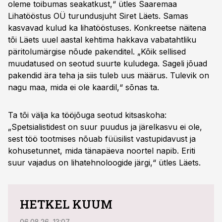
oleme toibumas seakatkust,“ ütles Saaremaa
Lihatööstus OÜ turundusjuht Siret Läets. Samas
kasvavad kulud ka lihatööstuses. Konkreetse näitena
tõi Läets uuel aastal kehtima hakkava vabatahtliku
päritolumärgise nõude pakenditel. „Kõik sellised
muudatused on seotud suurte kuludega. Sageli jõuad
pakendid ära teha ja siis tuleb uus määrus. Tulevik on
nagu maa, mida ei ole kaardil,“ sõnas ta.
Ta tõi välja ka tööjõuga seotud kitsaskoha:
„Spetsialistidest on suur puudus ja järelkasvu ei ole,
sest töö tootmises nõuab füüsilist vastupidavust ja
kohusetunnet, mida tänapäeva noortel napib. Eriti
suur vajadus on lihatehnoloogide järgi,“ ütles Läets.
HETKEL KUUM
06.08.26, 13:07
04.08