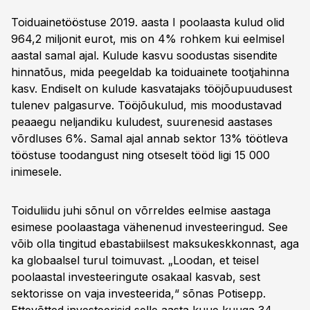
Toiduainetööstuse 2019. aasta I poolaasta kulud olid
964,2 miljonit eurot, mis on 4% rohkem kui eelmisel
aastal samal ajal. Kulude kasvu soodustas sisendite
hinnatõus, mida peegeldab ka toiduainete tootjahinna
kasv. Endiselt on kulude kasvatajaks tööjõupuudusest
tulenev palgasurve. Tööjõukulud, mis moodustavad
peaaegu neljandiku kuludest, suurenesid aastases
võrdluses 6%. Samal ajal annab sektor 13% töötleva
tööstuse toodangust ning otseselt tööd ligi 15 000
inimesele.
Toiduliidu juhi sõnul on võrreldes eelmise aastaga
esimese poolaastaga vähenenud investeeringud. See
võib olla tingitud ebastabiilsest maksukeskkonnast, aga
ka globaalsel turul toimuvast. „Loodan, et teisel
poolaastal investeeringute osakaal kasvab, sest
sektorisse on vaja investeerida,“ sõnas Potisepp.