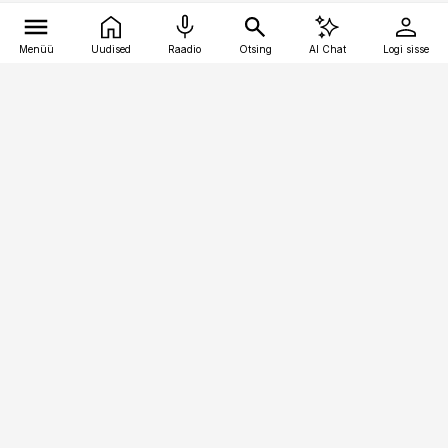
Menüü
Uudised
Raadio
Otsing
AI Chat
Logi sisse
Vana-Lõuna 39/1, 19094 Tallinn
(+372) 667 0111
toostusuudised@toostusuudised.ee
Telli
Reklaam
Firmast
Sisu kasutamisõigused
Ajakirjaniku
eetikakoodeks
Üldtingimused
Privaatsustingimused
Küpsiste poliitika
KKK
Eesti Meediaettevõtete
Eelistuste haldamine