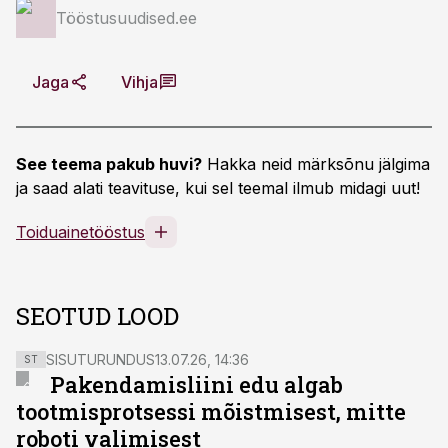
Tööstusuudised.ee
Jaga
Vihja
See teema pakub huvi?
Hakka neid märksõnu jälgima
ja saad alati teavituse, kui sel teemal ilmub midagi uut!
Toiduainetööstus
SEOTUD LOOD
SISUTURUNDUS
13.07.26, 14:36
ST
Pakendamisliini edu algab
tootmisprotsessi mõistmisest, mitte
roboti valimisest