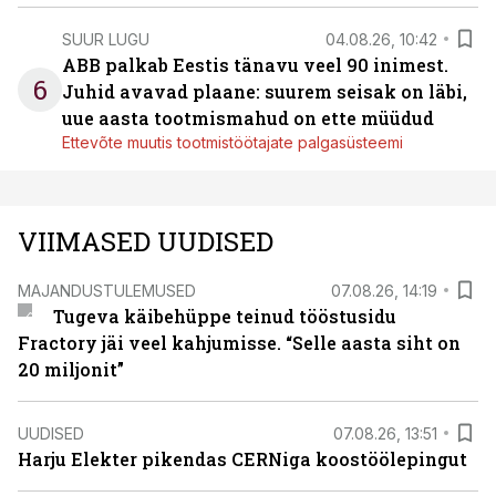
SUUR LUGU
04.08.26, 10:42
ABB palkab Eestis tänavu veel 90 inimest.
6
Juhid avavad plaane: suurem seisak on läbi,
uue aasta tootmismahud on ette müüdud
Ettevõte muutis tootmistöötajate palgasüsteemi
VIIMASED UUDISED
MAJANDUSTULEMUSED
07.08.26, 14:19
Tugeva käibehüppe teinud tööstusidu
Fractory jäi veel kahjumisse. “Selle aasta siht on
20 miljonit”
UUDISED
07.08.26, 13:51
Harju Elekter pikendas CERNiga koostöölepingut