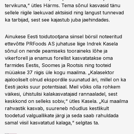
tervikuna,“ ütles Härms. Tema sõnul kasvasid tänu
sellele riigile laekuvad aktsiisid ning langust tunnevad
ka tarbijad, sest see kajastub juba jaehindades.
Ainukese Eesti toidutootjana siinsel börsil noteeritud
ettevõtte PRFoods AS juhatuse liige Indrek Kasela
sõnul on nende peamiseks tooraineks lõhe ja
vikerforell ja enamus forellist kasvatatakse oma
farmides Eestis, Soomes ja Rootsis ning tooteid
müüakse 37 riigis üle kogu maailma. „Kalasektor
ajalooliselt olnud ekspordile suunatud äri, millel on ka
Eesti jaoks suur potentsiaal. Meil võiks olla rohkem
väikesi, ühistulisi kalakasvatajaid rannaaladel, sest
keskkond on selleks sobiv,“ ütles Kasela. „Kui maailma
rahvastik kasvab, suureneb nõudlus kestlikult
toodetud valguallikate järgi ja seda saab rahuldada
samal viisil kasvatatud kalaga,“ selgitas ta.