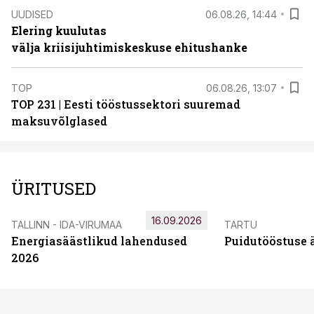
UUDISED
06.08.26, 14:44
Elering kuulutas
välja kriisijuhtimiskeskuse ehitushanke
TOP
06.08.26, 13:07
TOP 231 | Eesti tööstussektori suuremad
maksuvõlglased
ÜRITUSED
16.09.2026
TALLINN - IDA-VIRUMAA
TARTU
Energiasäästlikud lahendused
Puidutööstuse 
2026