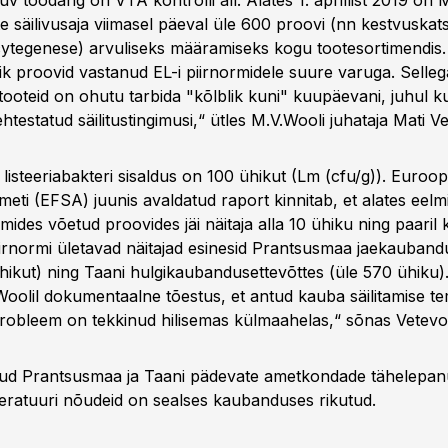
uv toodang on VTA kontrolli all. Alates 1. aprillist 2019 on
 säilivusaja viimasel päeval üle 600 proovi (nn kestvuskatse
cytegenese) arvuliseks määramiseks kogu tootesortimendis
ik proovid vastanud EL-i piirnormidele suure varuga. Selle
tooteid on ohutu tarbida "kõlblik kuni" kuupäevani, juhul ku
ehtestatud säilitustingimusi,“ ütles M.V.Wooli juhataja Mati V
 listeeriabakteri sisaldus on 100 ühikut (Lm (cfu/g)). Euroo
eti (EFSA) juunis avaldatud raport kinnitab, et alates eelmi
ides võetud proovides jäi näitaja alla 10 ühiku ning paaril 
iirnormi ületavad näitajad esinesid Prantsusmaa jaekauband
ühikut) ning Taani hulgikaubandusettevõttes (üle 570 ühiku
Woolil dokumentaalne tõestus, et antud kauba säilitamise t
probleem on tekkinud hilisemas külmaahelas,“ sõnas Vetevo
ud Prantsusmaa ja Taani pädevate ametkondade tähelepanu 
peratuuri nõudeid on sealses kaubanduses rikutud.