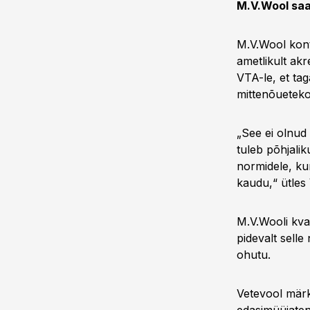
M.V.Wool saa
M.V.Wool kontr
ametlikult akr
VTA-le, et tag
mittenõueteko
„See ei olnud 
tuleb põhjali
normidele, kun
kaudu,“ ütles
M.V.Wooli kval
pidevalt selle
ohutu.
Vetevool märki