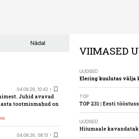
Nädal
VIIMASED U
UUDISED
Elering kuulutas välja
04.08.26, 10:42
inimest. Juhid avavad
TOP
TOP 231 | Eesti tööstu
 aasta tootmismahud on
emi
UUDISED
Hiiumaale kavandatak
04.08.26, 08:13