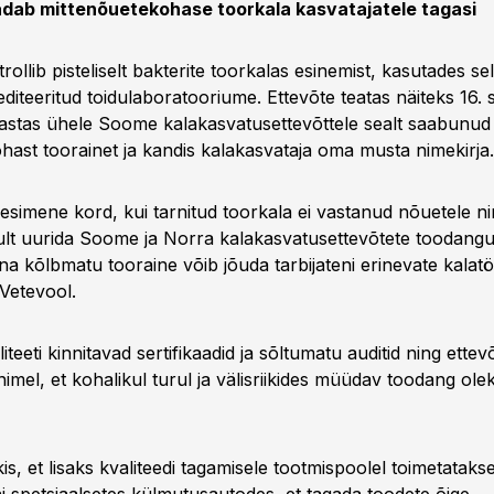
dab mittenõuetekohase toorkala kasvatajatele tagasi
ollib pisteliselt bakterite toorkalas esinemist, kasutades se
editeeritud toidulaboratooriume. Ettevõte teatas näiteks 16. 
astas ühele Soome kalakasvatusettevõttele sealt saabunud li
hast toorainet ja kandis kalakasvataja oma musta nimekirja.
esimene kord, kui tarnitud toorkala ei vastanud nõuetele ni
kult uurida Soome ja Norra kalakasvatusettevõtete toodangu
a kõlbmatu tooraine võib jõuda tarbijateni erinevate kalatö
 Vetevool.
iteeti kinnitavad sertifikaadid ja sõltumatu auditid ning ette
 nimel, et kohalikul turul ja välisriikides müüdav toodang olek
s, et lisaks kvaliteedi tagamisele tootmispoolel toimetataks