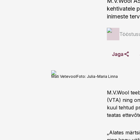
M.V.Wool AS 
kehtivatele 
inimeste terv
Tööstus
Jaga
Mati Vetevool
Foto:
Julia-Maria Linna
M.V.Wool teeb
(VTA) ning on 
kuul tehtud pr
teatas ettevõt
„Alates märts