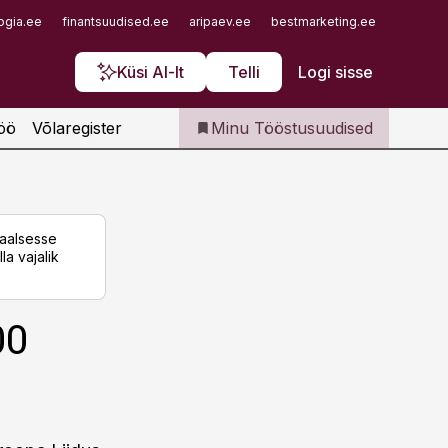
Iseteenindus
ogia.ee
finantsuudised.ee
aripaev.ee
bestmarketing.ee
finantsu
Telli Tööstusuudised
Küsi AI-lt
Telli
Logi sisse
öö
Võlaregister
Minu Tööstusuudised
taalsesse
la vajalik
00