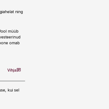
giahelat ning
.Wool müüb
nvesteerinud
shoone omab
Vihja
se, kui sel