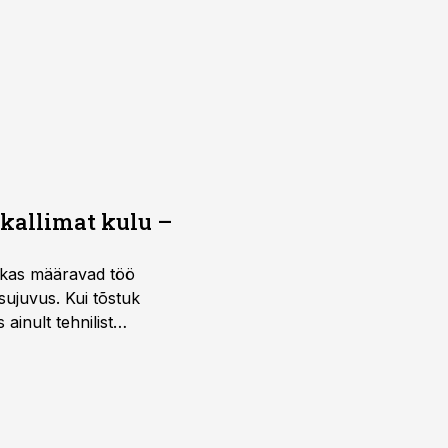
 kallimat kulu –
ktikas määravad töö
sujuvus. Kui tõstuk
ainult tehnilist
sele.