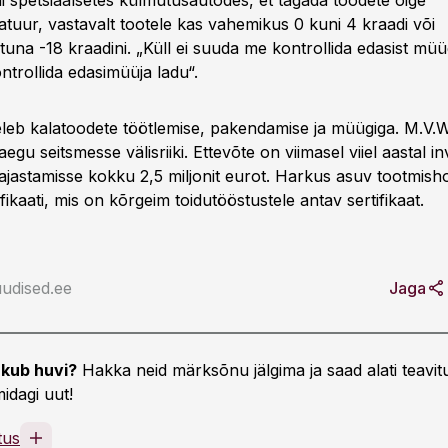
i spetsiaalsetes külmutusautodes, et tagada toodete õige
atuur, vastavalt tootele kas vahemikus 0 kuni 4 kraadi või
una -18 kraadini. „Küll ei suuda me kontrollida edasist müü
ntrollida edasimüüja ladu“.
leb kalatoodete töötlemise, pakendamise ja müügiga. M.V
aegu seitsmesse välisriiki. Ettevõte on viimasel viiel aastal i
ajastamisse kokku 2,5 miljonit eurot. Harkus asuv tootmi
fikaati, mis on kõrgeim toidutööstustele antav sertifikaat.
udised.ee
Jaga
kub huvi?
Hakka neid märksõnu jälgima ja saad alati teavitu
idagi uut!
tus