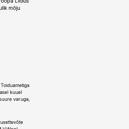
roopa Liidus
ulik mõju
a Toiduametiga
masel kuuel
 suure varuga,
tusettevõte