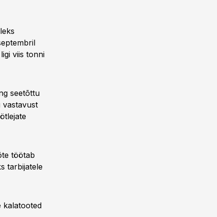
lleks
septembril
gi viis tonni
ng seetõttu
 vastavust
ötlejate
võte töötab
s tarbijatele
e kalatooted