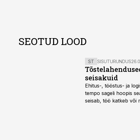
SEOTUD LOOD
ST
SISUTURUNDUS
26.0
Tõstelahendused
seisakuid
Ehitus-, tööstus- ja log
tempo sageli hoopis sea
seisab, töö katkeb või m
probleemi, vaid otsest 