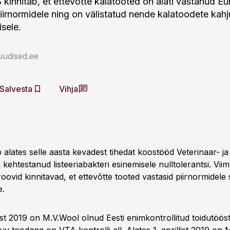
kinnitab, et ettevõtte kalatooted on alati vastanud Eu
piirnormidele ning on välistatud nende kalatoodete kahj
isele.
uudised.ee
Salvesta
Vihja
 alates selle aasta kevadest tihedat koostööd Veterinaar- j
kehtestanud listeeriabakteri esinemisele nulltolerantsi. Vii
oovid kinnitavad, et ettevõtte tooted vastasid piirnormidele
e.
ist 2019 on M.V.Wool olnud Eesti enimkontrollitud toidutöös