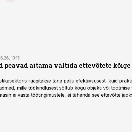
6.26, 13:15
 peavad aitama vältida ettevõtete kõige
istikasektoris räägitakse täna palju efektiivsusest, kuid pra
dmed, mille töökindlusest sõltub kogu objekti või tootmise 
asin ei vasta töötingimustele, ei tähenda see ettevõtte jaoks 
rahalist kulu, venivaid tähtaegu ja suuremaid riske tööohutu