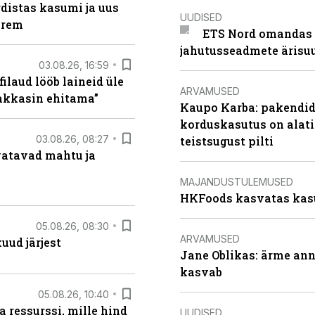
distas kasumi ja uus
UUDISED
arem
ETS Nord omandas 
jahutusseadmete ärisu
03.08.26, 16:59
filaud lööb laineid üle
ARVAMUSED
hakkasin ehitama”
Kaupo Karba: pakendide
korduskasutus on alat
03.08.26, 08:27
teistsugust pilti
vatavad mahtu ja
MAJANDUSTULEMUSED
HKFoods kasvatas kas
05.08.26, 08:30
ARVAMUSED
uud järjest
Jane Oblikas: ärme anna
kasvab
05.08.26, 10:40
 ressurssi, mille hind
UUDISED