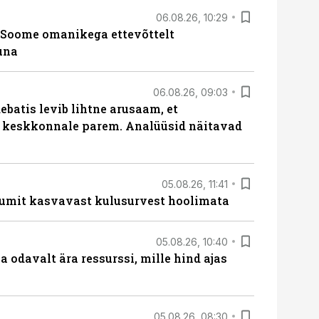
06.08.26, 10:29
Soome omanikega ettevõttelt
una
06.08.26, 09:03
batis levib lihtne arusaam, et
i keskkonnale parem. Analüüsid näitavad
05.08.26, 11:41
umit kasvavast kulusurvest hoolimata
05.08.26, 10:40
 odavalt ära ressurssi, mille hind ajas
05.08.26, 08:30