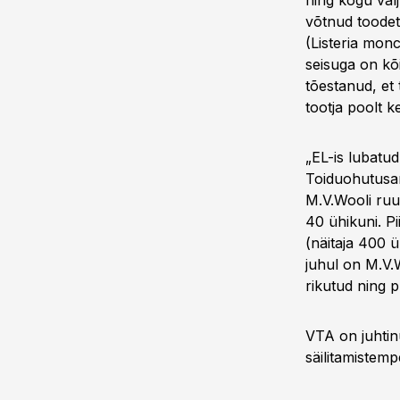
ning kogu välj
võtnud toodete
(Listeria mon
seisuga on kõ
tõestanud, et 
tootja poolt k
„EL-is lubatud
Toiduohutusam
M.V.Wooli ruum
40 ühikuni. P
(näitaja 400 
juhul on M.V.
rikutud ning 
VTA on juhtin
säilitamistem