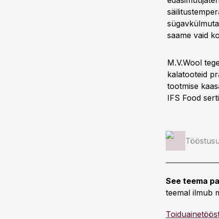
edasimüüjaten
säilitustemper
sügavkülmutat
saame vaid ko
M.V.Wool tege
kalatooteid pr
tootmise kaas
IFS Food serti
Tööstusu
See teema pa
teemal ilmub m
Toiduainetöös