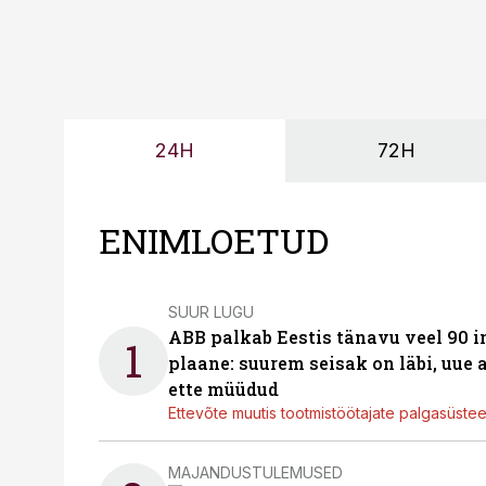
24H
72H
ENIMLOETUD
SUUR LUGU
ABB palkab Eestis tänavu veel 90 
1
plaane: suurem seisak on läbi, uue
ette müüdud
Ettevõte muutis tootmistöötajate palgasüste
MAJANDUSTULEMUSED