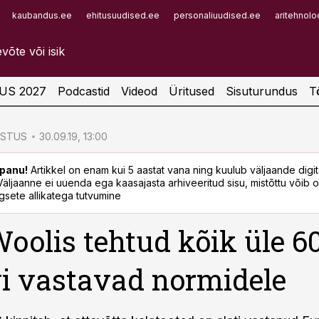
kaubandus.ee
ehitusuudised.ee
personaliuudised.ee
aritehnolo
Infopank
Radar
US 2027
Podcastid
Videod
Üritused
Sisuturundus
T
ÖSTUS
30.09.19, 13:00
panu!
Artikkel on enam kui 5 aastat vana ning kuulub väljaande digi
. Väljaanne ei uuenda ega kaasajasta arhiveeritud sisu, mistõttu võib ol
sete allikatega tutvumine
oolis tehtud kõik üle 6
i vastavad normidele