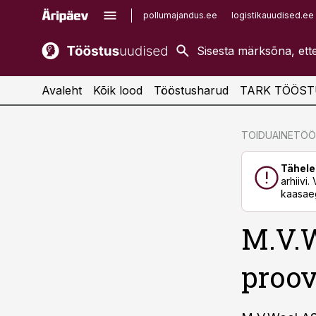
pollumajandus.ee
logistikauudised.ee
kaubandus.ee
imelineajalugu.ee
kinnisvarauudised.ee
imelineteadus.ee
Avaleht
Kõik lood
Tööstusharud
TARK TÖÖST
cebook
cebook
TOIDUAINETÖ
Twitter)
Twitter)
Tähele
kedIn
kedIn
arhiivi
kaasaeg
ail
ail
M.V.W
k
k
proov