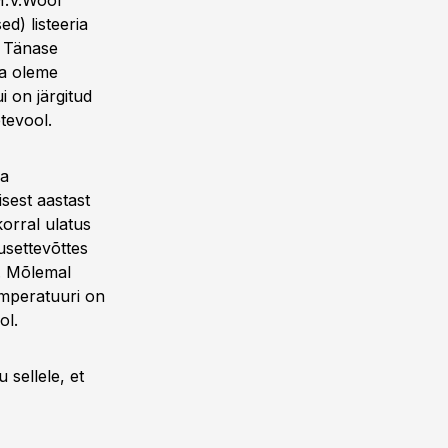
 M.V.Wool
d) listeeria
. Tänase
ga oleme
i on järgitud
etevool.
pa
sest aastast
korral ulatus
usettevõttes
). Mõlemal
emperatuuri on
ol.
sellele, et