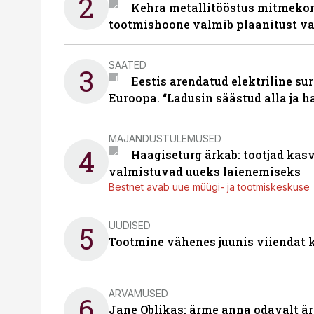
2
Kehra metallitööstus mitmekor
tootmishoone valmib plaanitust v
SAATED
3
Eestis arendatud elektriline sur
Euroopa. “Ladusin säästud alla ja 
MAJANDUSTULEMUSED
4
Haagiseturg ärkab: tootjad kas
valmistuvad uueks laienemiseks
Bestnet avab uue müügi- ja tootmiskeskuse
UUDISED
5
Tootmine vähenes juunis viiendat k
ARVAMUSED
6
Jane Oblikas: ärme anna odavalt ära