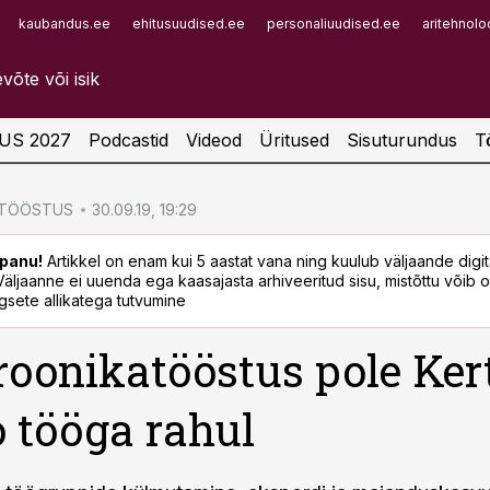
kaubandus.ee
ehitusuudised.ee
personaliuudised.ee
aritehnolo
Infopank
Radar
US 2027
Podcastid
Videod
Üritused
Sisuturundus
T
ATÖÖSTUS
30.09.19, 19:29
panu!
Artikkel on enam kui 5 aastat vana ning kuulub väljaande digi
. Väljaanne ei uuenda ega kaasajasta arhiveeritud sisu, mistõttu võib ol
sete allikatega tutvumine
roonikatööstus pole Ker
 tööga rahul