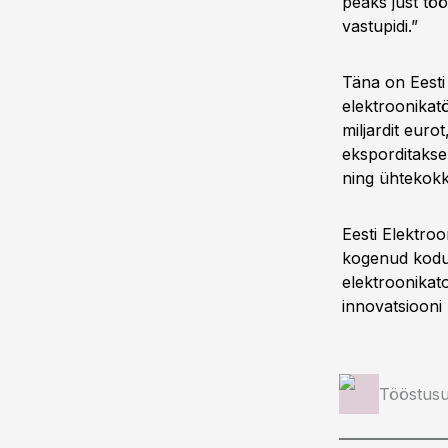
peaks just töö
vastupidi.”
Täna on Eesti 
elektroonikatö
miljardit eur
eksporditakse
ning ühtekokk
Eesti Elektroo
kogenud kodum
elektroonikato
innovatsiooni 
Tööstusu