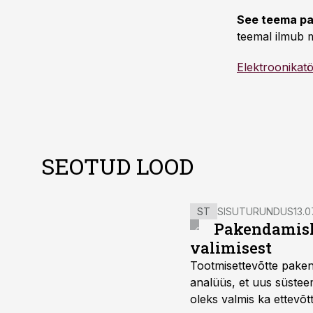
See teema pa
teemal ilmub m
Elektroonikat
SEOTUD LOOD
ST
SISUTURUNDUS
13.0
Pakendamisli
valimisest
Tootmisettevõtte paken
analüüs, et uus süstee
oleks valmis ka ettevõt