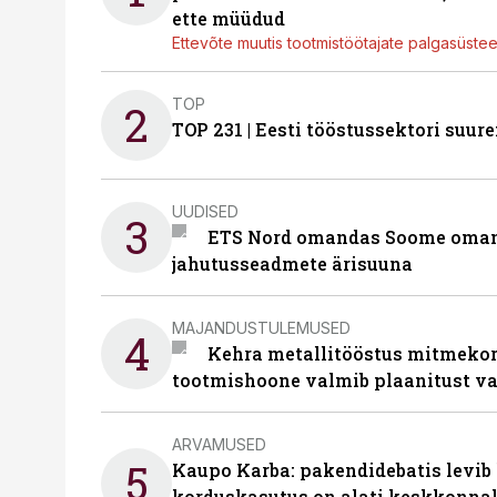
ette müüdud
Ettevõte muutis tootmistöötajate palgasüste
TOP
2
TOP 231 | Eesti tööstussektori su
UUDISED
3
ETS Nord omandas Soome omani
jahutusseadmete ärisuuna
MAJANDUSTULEMUSED
4
Kehra metallitööstus mitmekor
tootmishoone valmib plaanitust v
ARVAMUSED
5
Kaupo Karba: pakendidebatis levib 
korduskasutus on alati keskkonna