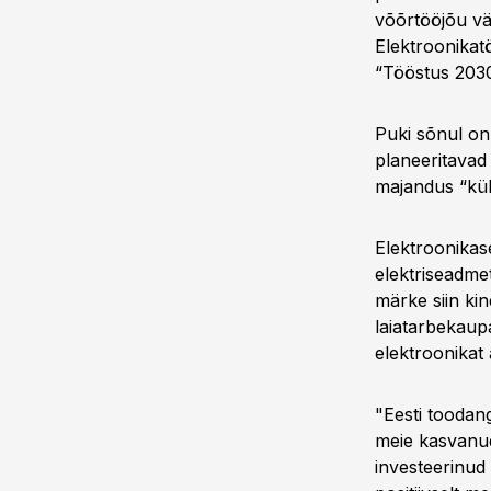
võõrtööjõu vä
Elektroonikatö
“Tööstus 2030
Puki sõnul on 
planeeritavad
majandus “kül
Elektroonikase
elektriseadme
märke siin kin
laiatarbekaup
elektroonikat 
"Eesti toodang
meie kasvanud
investeerinud 