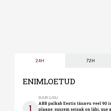
too, nendib tootmise j
Mitendorf.
24H
72H
ENIMLOETUD
SUUR LUGU
ABB palkab Eestis tänavu veel 90 
1
plaane: suurem seisak on läbi, uue