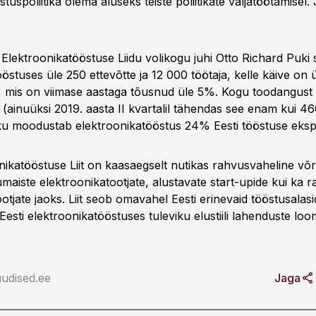
stuspoliitika olema aluseks teiste poliitikate väljatöötamisel. 
Elektroonikatööstuse Liidu volikogu juhi Otto Richard Puki 
östuses üle 250 ettevõtte ja 12 000 töötaja, kelle käive on
ot, mis on viimase aastaga tõusnud üle 5%. Kogu toodangus
 (ainuüksi 2019. aasta II kvartalil tähendas see enam kui 
u moodustab elektroonikatööstus 24% Eesti tööstuse ekspo
nikatööstuse Liit on kaasaegselt nutikas rahvusvaheline võrg
aiste elektroonikatootjate, alustavate start-upide kui ka r
otjate jaoks. Liit seob omavahel Eesti erinevaid tööstusalasid
Eesti elektroonikatööstuses tuleviku elustiili lahenduste loo
udised.ee
Jaga