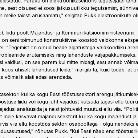
eelestatud. Paraku on elektroonikasektoris tegutsejatel täna
e, sest otsused ei soosi jätkusuutlikku tegutsemist, sünniva
n meile täiesti arusaamatu," selgitab Pukk elektroonikute o
b liidu poolt Majandus- ja Kommunikatsiooniministeeriumi, 
all on seni toimunud konstruktiivne koostöö valdkonna eksper
ahel. “Tegemist on olnud heade algatustega valdkondliku are
robleemide arutamiseks ning lahenduste väljapakkumiseks. K
isi vaidlusi, on see parem kui mitte midagi, sest annab võim
 koos ühiselt lahendused leida,” märgib ta, kuid tõdeb, et o
 võimalik alati edasi arendada.
ikasektori kui ka kogu Eesti tööstussektori arengu jätkumis
östuse liidu volikogu juht vajadust kutsuda tagasi ellu töö
adusi analüüsida ja neist johtuvaid muutusi ellu viia. "Poliit
ht meie kasvavat majandussektorit kui ka kogu majandust ja 
arvis viia ellu koostöös sektori osapooltega - olgu nendeks e
adusasutused," rõhutas Pukk. “Kui Eesti näeb end tööstusriig