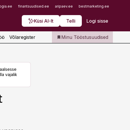
Iseteenindus
ogia.ee
finantsuudised.ee
aripaev.ee
bestmarketing.ee
finantsu
Telli Tööstusuudised
Küsi AI-lt
Telli
Logi sisse
öö
Võlaregister
Minu Tööstusuudised
taalsesse
la vajalik
t