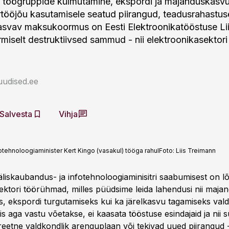
 töögruppide külmutamine, ekspordi ja majanduskasv
rtööjõu kasutamisele seatud piirangud, teadusrahastus
asvav maksukoormus on Eesti Elektroonikatööstuse Li
ärmiselt destruktiivsed sammud - nii elektroonikasektori
uudised.ee
Salvesta
Vihja
otehnoloogiaminister Kert Kingo (vasakul) tööga rahul
Foto:
Liis Treimann
äliskaubandus- ja infotehnoloogiaminisitri saabumisest on 
ektori töörühmad, milles püüdsime leida lahendusi nii maja
s, ekspordi turgutamiseks kui ka järelkasvu tagamiseks val
s aga vastu võetakse, ei kaasata tööstuse esindajaid ja nii s
etne valdkondlik arenguplaan või tekivad uued piirangud -