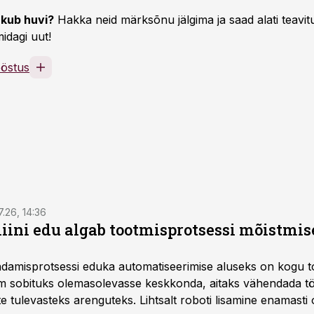
kub huvi?
Hakka neid märksõnu jälgima ja saad alati teavitu
idagi uut!
ööstus
7.26, 14:36
ini edu algab tootmisprotsessi mõistmises
damisprotsessi eduka automatiseerimise aluseks on kogu t
m sobituks olemasolevasse keskkonda, aitaks vähendada tö
te tulevasteks arenguteks. Lihtsalt roboti lisamine enamasti