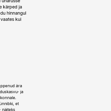
u unarusse
e kärped ja
idu hinnangul
 vaates kui
lõppenud ära
nduskasvu- ja
dkonnale.
ünnibki, et
 näiteks