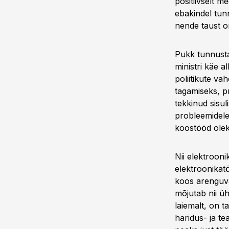
positiivselt m
ebakindel tunn
nende taust o
Pukk tunnusta
ministri käe 
poliitikute v
tagamiseks, p
tekkinud sisul
probleemidele
koostööd oleks
Nii elektroon
elektroonikatö
koos arenguvaj
mõjutab nii ü
laiemalt, on t
haridus- ja te