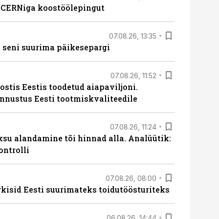
s CERNiga koostöölepingut
07.08.26, 13:35
 seni suurima päikesepargi
07.08.26, 11:52
ostis Eestis toodetud aiapaviljoni.
unnustus Eesti tootmiskvaliteedile
07.08.26, 11:24
ksu alandamine tõi hinnad alla. Analüütik:
ontrolli
07.08.26, 08:00
rkisid Eesti suurimateks toidutöösturiteks
06.08.26, 14:44