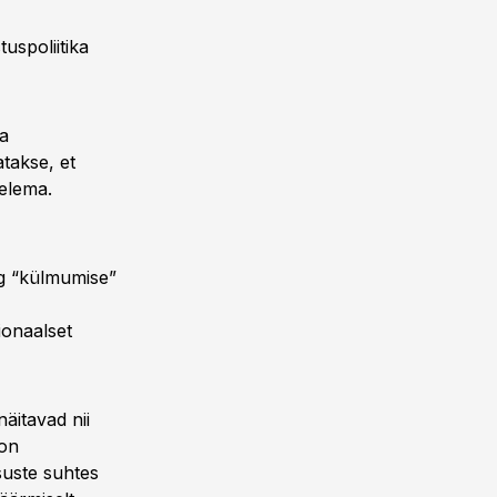
uspoliitika
ja
takse, et
elema.
ng “külmumise”
ionaalset
äitavad nii
 on
tsuste suhtes