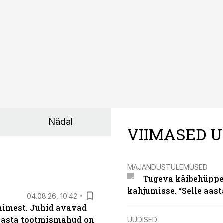
a tööstuse automatiseerimislahenduste arendaja Smitech OÜ
Nädal
VIIMASED U
MAJANDUSTULEMUSED
Tugeva käibehüppe 
kahjumisse. “Selle aast
04.08.26, 10:42
inimest. Juhid avavad
 aasta tootmismahud on
UUDISED