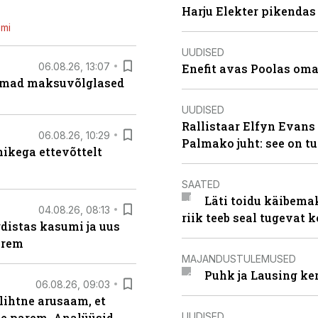
Harju Elekter pikenda
emi
UUDISED
06.08.26, 13:07
Enefit avas Poolas oma
uremad maksuvõlglased
UUDISED
Rallistaar Elfyn Evans 
06.08.26, 10:29
Palmako juht: see on t
kega ettevõttelt
SAATED
Läti toidu käibema
04.08.26, 08:13
riik teeb seal tugevat k
distas kasumi ja uus
arem
MAJANDUSTULEMUSED
Puhk ja Lausing ke
06.08.26, 09:03
lihtne arusaam, et
UUDISED
le parem. Analüüsid