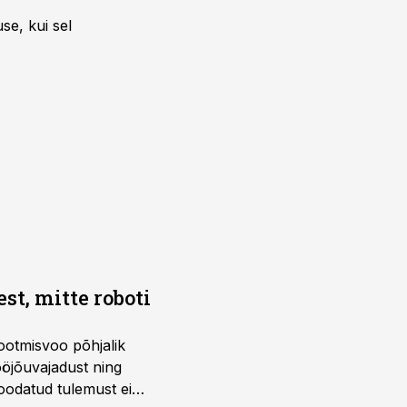
se, kui sel
t, mitte roboti
ootmisvoo põhjalik
öjõuvajadust ning
 oodatud tulemust ei