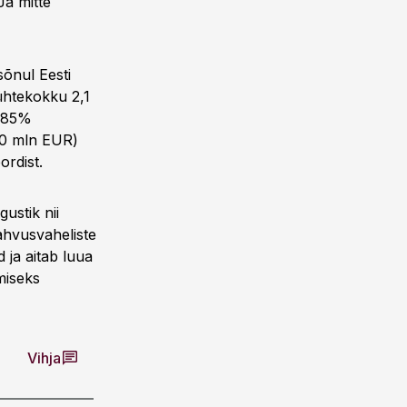
Ja mitte
sõnul Eesti
 ühtekokku 2,1
t 85%
460 mln EUR)
rdist.
ustik nii
ahvusvaheliste
 ja aitab luua
miseks
Vihja