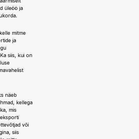
 äärmiselt
d üleöö ja
lukorda.
kelle mitme
tide ja
ngu
a siis, kui on
aluse
mavahelist
eks näeb
rühmad, kellega
ika, mis
eksporti
ttevõtjad või
ina, siis