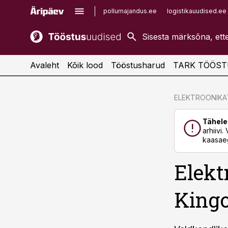
pollumajandus.ee
logistikauudised.ee
kaubandus.ee
imelineajalugu.ee
kinnisvarauudised.ee
imelineteadus.ee
Avaleht
Kõik lood
Tööstusharud
TARK TÖÖST
cebook
cebook
ELEKTROONIK
Twitter)
Twitter)
Tähele
kedIn
kedIn
arhiivi
kaasaeg
ail
ail
Elekt
k
k
Kingo