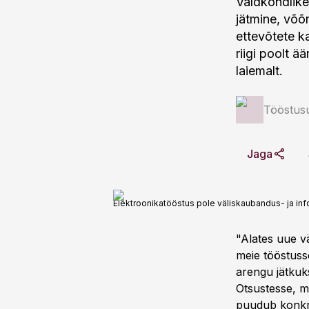
Valdkondlike
jätmine, võõ
ettevõtete k
riigi poolt ä
laiemalt.
Tööstus
Jaga
Elektroonikatööstus pole väliskaubandus- ja inf
"Alates uue v
meie tööstuss
arengu jätkuk
Otsustesse, mi
puudub konkre