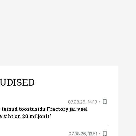
 tegevjuht Sander
UDISED
07.08.26, 14:19
teinud tööstusidu Fractory jäi veel
a siht on 20 miljonit”
07.08.26, 13:51