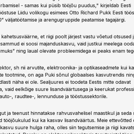
rbamisel - samas kui püsib tööjõu puudus," kirjeldab Eesti
östuse Liidu volikogu esimees Otto Richard Pukk Eesti tööst
” väljatöötamise ja arengugruppide peatamise tagajärgi.
kahetsusväärne, et riigi poolt järjest vastu võetud otsused 
 sammud ei soosi majanduskasvu, vaid justkui meelega ooda
muks” ning laual olevate probleemidega ei peaks enam teg
ktor, sh nii arvutite, elektroonika- ja optikaseadmete kui ka
te tootmine, on aga Puki sõnul globaalses kasvutrendis ni
dlasti näha ei ole. Sealjuures ei toodeta Eestis mitte odavat
a, vaid eelkõige suure lisandväärtusega ja keerukat profess
auto-, raudtee-, lennunduse ja tööstussektorile.
ut ja teenust hinnatakse rahvusvahelisel maastikul ja seda n
 tööjõukulud kui ka kasvav lisandväärtus. Meie ettevõtted
kasvu suure hulga raha, olles siin tegutsemise ja riigi kava