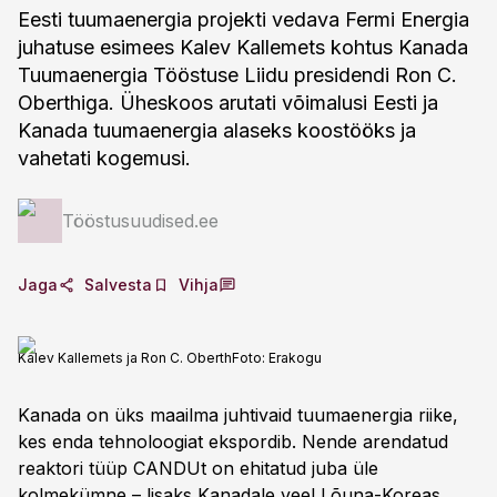
Eesti tuumaenergia projekti vedava Fermi Energia
juhatuse esimees Kalev Kallemets kohtus Kanada
Tuumaenergia Tööstuse Liidu presidendi Ron C.
Oberthiga. Üheskoos arutati võimalusi Eesti ja
Kanada tuumaenergia alaseks koostööks ja
vahetati kogemusi.
Tööstusuudised.ee
Jaga
Salvesta
Vihja
Kalev Kallemets ja Ron C. Oberth
Foto:
Erakogu
Kanada on üks maailma juhtivaid tuumaenergia riike,
kes enda tehnoloogiat ekspordib. Nende arendatud
reaktori tüüp CANDUt on ehitatud juba üle
kolmekümne – lisaks Kanadale veel Lõuna-Koreas,