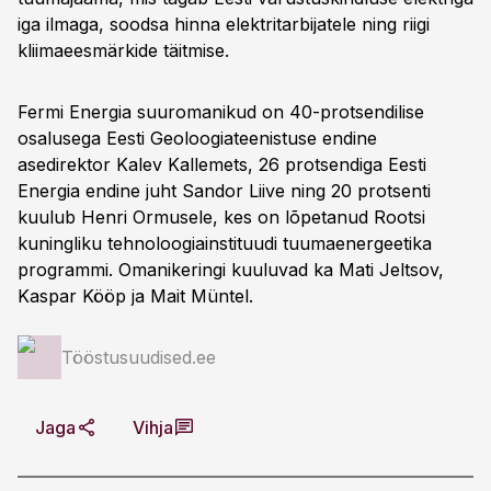
iga ilmaga, soodsa hinna elektritarbijatele ning riigi
kliimaeesmärkide täitmise.
Fermi Energia suuromanikud on 40-protsendilise
osalusega Eesti Geoloogiateenistuse endine
asedirektor Kalev Kallemets, 26 protsendiga Eesti
Energia endine juht Sandor Liive ning 20 protsenti
kuulub Henri Ormusele, kes on lõpetanud Rootsi
kuningliku tehnoloogiainstituudi tuumaenergeetika
programmi. Omanikeringi kuuluvad ka Mati Jeltsov,
Kaspar Kööp ja Mait Müntel.
Tööstusuudised.ee
Jaga
Vihja