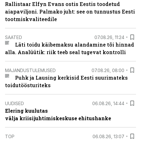
Rallistaar Elfyn Evans ostis Eestis toodetud
aiapaviljoni. Palmako juht: see on tunnustus Eesti
tootmiskvaliteedile
SAATED
07.08.26, 11:24
Läti toidu käibemaksu alandamine tõi hinnad
alla. Analüütik: riik teeb seal tugevat kontrolli
MAJANDUSTULEMUSED
07.08.26, 08:00
Puhk ja Lausing kerkisid Eesti suurimateks
toidutöösturiteks
UUDISED
06.08.26, 14:44
Elering kuulutas
välja kriisijuhtimiskeskuse ehitushanke
TOP
06.08.26, 13:07