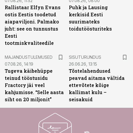
07.08.26, 11:52
07.08.26, 08:00
Rallistaar Elfyn Evans
Puhk ja Lausing
ostis Eestis toodetud
kerkisid Eesti
aiapaviljoni. Palmako
suurimateks
juht: see on tunnustus
toidutöösturiteks
Eesti
tootmiskvaliteedile
ST
MAJANDUSTULEMUSED
SISUTURUNDUS
07.08.26, 14:19
26.06.26, 13:15
Tugeva käibehüppe
Tõstelahendused
teinud tööstusidu
peavad aitama vältida
Fractory jäi veel
ettevõtete kõige
kahjumisse. “Selle aasta
kallimat kulu –
siht on 20 miljonit”
seisakuid