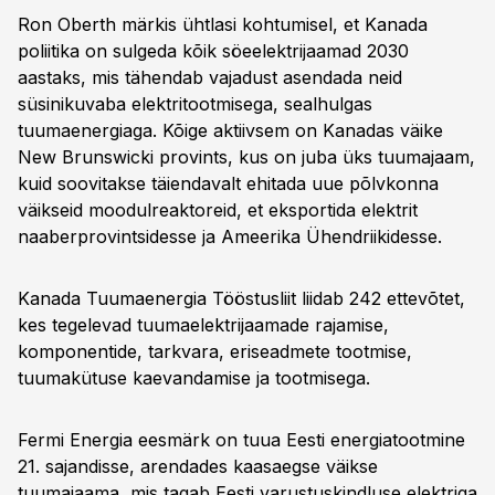
Ron Oberth märkis ühtlasi kohtumisel, et Kanada
poliitika on sulgeda kõik söeelektrijaamad 2030
aastaks, mis tähendab vajadust asendada neid
süsinikuvaba elektritootmisega, sealhulgas
tuumaenergiaga. Kõige aktiivsem on Kanadas väike
New Brunswicki provints, kus on juba üks tuumajaam,
kuid soovitakse täiendavalt ehitada uue põlvkonna
väikseid moodulreaktoreid, et eksportida elektrit
naaberprovintsidesse ja Ameerika Ühendriikidesse.
Kanada Tuumaenergia Tööstusliit liidab 242 ettevõtet,
kes tegelevad tuumaelektrijaamade rajamise,
komponentide, tarkvara, eriseadmete tootmise,
tuumakütuse kaevandamise ja tootmisega.
Fermi Energia eesmärk on tuua Eesti energiatootmine
21. sajandisse, arendades kaasaegse väikse
tuumajaama, mis tagab Eesti varustuskindluse elektriga