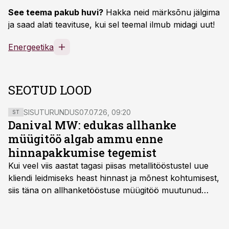
See teema pakub huvi?
Hakka neid märksõnu jälgima
ja saad alati teavituse, kui sel teemal ilmub midagi uut!
Energeetika
SEOTUD LOOD
SISUTURUNDUS
07.07.26, 09:20
ST
Danival MW: edukas allhanke
müügitöö algab ammu enne
hinnapakkumise tegemist
Kui veel viis aastat tagasi piisas metallitööstustel uue
kliendi leidmiseks heast hinnast ja mõnest kohtumisest,
siis täna on allhanketööstuse müügitöö muutunud
märksa pikemaks ja süsteemsemaks. Konkurents on
kasvanud, kliendid kaaluvad otsuseid põhjalikumalt
ning partnerit ei valita enam ainult tootmisvõimekuse