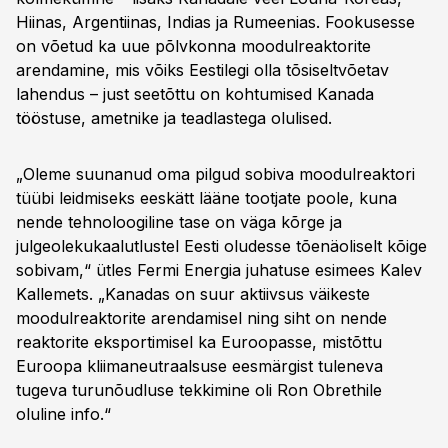
Hiinas, Argentiinas, Indias ja Rumeenias. Fookusesse
on võetud ka uue põlvkonna moodulreaktorite
arendamine, mis võiks Eestilegi olla tõsiseltvõetav
lahendus – just seetõttu on kohtumised Kanada
tööstuse, ametnike ja teadlastega olulised.
„Oleme suunanud oma pilgud sobiva moodulreaktori
tüübi leidmiseks eeskätt lääne tootjate poole, kuna
nende tehnoloogiline tase on väga kõrge ja
julgeolekukaalutlustel Eesti oludesse tõenäoliselt kõige
sobivam,“ ütles Fermi Energia juhatuse esimees Kalev
Kallemets. „Kanadas on suur aktiivsus väikeste
moodulreaktorite arendamisel ning siht on nende
reaktorite eksportimisel ka Euroopasse, mistõttu
Euroopa kliimaneutraalsuse eesmärgist tuleneva
tugeva turunõudluse tekkimine oli Ron Obrethile
oluline info.“