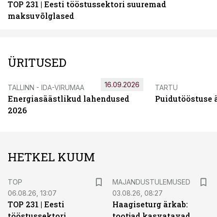
TOP 231 | Eesti tööstussektori suuremad
maksuvõlglased
ÜRITUSED
16.09.2026
TALLINN - IDA-VIRUMAA
TARTU
Energiasäästlikud lahendused
Puidutööstuse 
2026
HETKEL KUUM
TOP
MAJANDUSTULEMUSED
06.08.26, 13:07
03.08.26, 08:27
TOP 231 | Eesti
Haagiseturg ärkab:
tööstussektori
tootjad kasvatavad