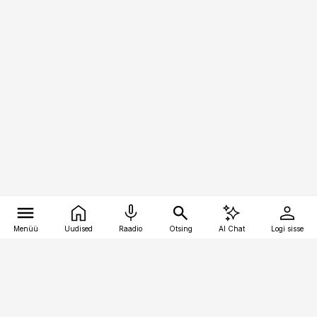
Menüü
Uudised
Raadio
Otsing
AI Chat
Logi sisse
Vana-Lõuna 39/1, 19094 Tallinn
(+372) 667 0111