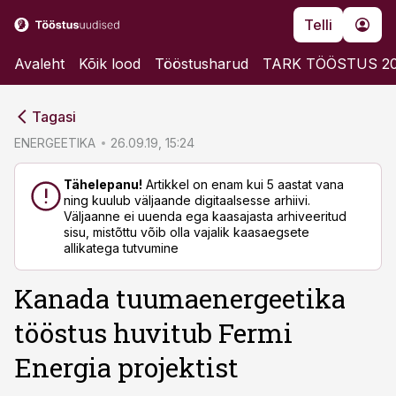
Telli
Avaleht
Kõik lood
Tööstusharud
TARK TÖÖSTUS 2
cebook
cebook
Tagasi
Twitter)
Twitter)
ENERGEETIKA
26.09.19, 15:24
kedIn
kedIn
Tähelepanu!
Artikkel on enam kui 5 aastat vana
ning kuulub väljaande digitaalsesse arhiivi.
ail
ail
Väljaanne ei uuenda ega kaasajasta arhiveeritud
sisu, mistõttu võib olla vajalik kaasaegsete
k
k
allikatega tutvumine
Kanada tuumaenergeetika
tööstus huvitub Fermi
Energia projektist