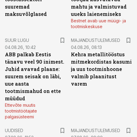
suuremad
mahtu ja valmistuvad
maksuvõlglased
uueks laienemiseks
Bestnet avab uue müügi- ja
tootmiskeskuse
SUUR LUGU
MAJANDUSTULEMUSED
04.08.26, 10:42
04.08.26, 08:13
ABB palkab Eestis
Kehra metallitööstus
tänavu veel 90 inimest.
mitmekordistas kasumi
Juhid avavad plaane:
ja uus tootmishoone
suurem seisak on läbi,
valmib plaanitust
uue aasta
varem
tootmismahud on ette
müüdud
Ettevõte muutis
tootmistöötajate
palgasüsteemi
UUDISED
MAJANDUSTULEMUSED