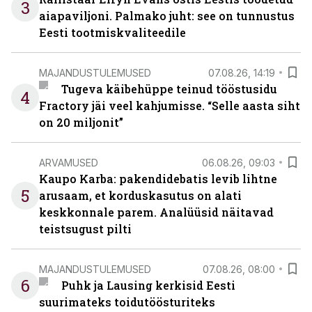
3
aiapaviljoni. Palmako juht: see on tunnustus
Eesti tootmiskvaliteedile
MAJANDUSTULEMUSED
07.08.26, 14:19
Tugeva käibehüppe teinud tööstusidu
4
Fractory jäi veel kahjumisse. “Selle aasta siht
on 20 miljonit”
ARVAMUSED
06.08.26, 09:03
Kaupo Karba: pakendidebatis levib lihtne
5
arusaam, et korduskasutus on alati
keskkonnale parem. Analüüsid näitavad
teistsugust pilti
MAJANDUSTULEMUSED
07.08.26, 08:00
6
Puhk ja Lausing kerkisid Eesti
suurimateks toidutöösturiteks