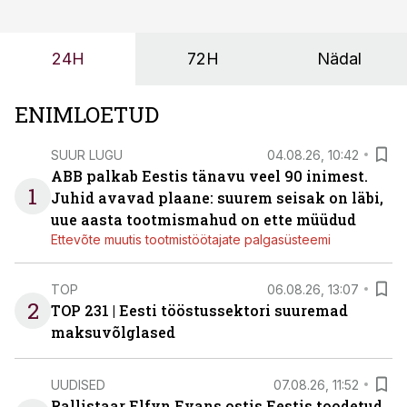
või hinnakirja järgi.
24H
72H
Nädal
ENIMLOETUD
SUUR LUGU
04.08.26, 10:42
ABB palkab Eestis tänavu veel 90 inimest.
1
Juhid avavad plaane: suurem seisak on läbi,
uue aasta tootmismahud on ette müüdud
Ettevõte muutis tootmistöötajate palgasüsteemi
TOP
06.08.26, 13:07
2
TOP 231 | Eesti tööstussektori suuremad
maksuvõlglased
UUDISED
07.08.26, 11:52
Rallistaar Elfyn Evans ostis Eestis toodetud