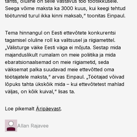
tähtis, oluline on selle vastavus töö tootlikkusele.
Seega võime maksta ka 3000 kuus, kui keegi tehtud
töötunnid turul ikka kinni maksab,“ toonitas Einpaul.
Tema hinnangul on Eesti ettevõtete konkurentsi
tagamisel oluline roll ka valitsusel ja riigiametitel.
„Välisturge väike Eesti väga ei mõjuta. Sestap mida
majanduslikult rumalam on meie poliitika ja mida
ebaratsionaalsemad on meie riigiametid, seda
väiksemat palka suudavad meie ettevõtted oma
töötajatele maksta,“ arvas Einpaul. „Töötajad võivad
lõpuks tahta ükskõik mida – kui ettevõtetest mahlad
väljas, on kõik kuival,“ lisas ta.
Loe pikemalt
Äripäevast
.
Allan Rajavee