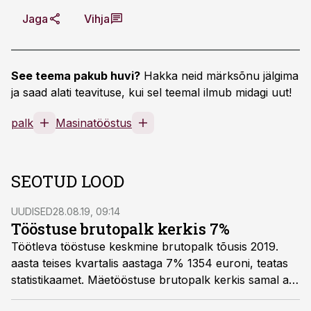
Jaga
Vihja
See teema pakub huvi?
Hakka neid märksõnu jälgima
ja saad alati teavituse, kui sel teemal ilmub midagi uut!
palk
Masinatööstus
SEOTUD LOOD
UUDISED
28.08.19, 09:14
Tööstuse brutopalk kerkis 7%
Töötleva tööstuse keskmine brutopalk tõusis 2019.
aasta teises kvartalis aastaga 7% 1354 euroni, teatas
statistikaamet. Mäetööstuse brutopalk kerkis samal ajal
2,7% 1658 euroni.