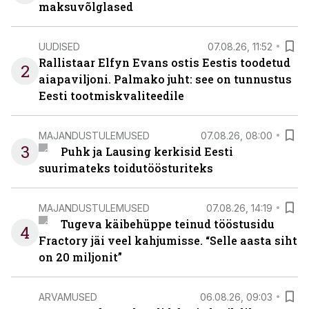
maksuvõlglased
UUDISED
07.08.26, 11:52
Rallistaar Elfyn Evans ostis Eestis toodetud
2
aiapaviljoni. Palmako juht: see on tunnustus
Eesti tootmiskvaliteedile
MAJANDUSTULEMUSED
07.08.26, 08:00
3
Puhk ja Lausing kerkisid Eesti
suurimateks toidutöösturiteks
MAJANDUSTULEMUSED
07.08.26, 14:19
Tugeva käibehüppe teinud tööstusidu
4
Fractory jäi veel kahjumisse. “Selle aasta siht
on 20 miljonit”
ARVAMUSED
06.08.26, 09:03