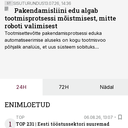
SISUTURUNDUS
13.07.26, 14:36
ST
Pakendamisliini edu algab
tootmisprotsessi mõistmisest, mitte
roboti valimisest
Tootmisettevõtte pakendamisprotsessi eduka
automatiseerimise aluseks on kogu tootmisvoo
põhjalik analüüs, et uus süsteem sobituks
olemasolevasse keskkonda, aitaks vähendada
tööjõuvajadust ning oleks valmis ka ettevõtte
tulevasteks arenguteks. Lihtsalt roboti lisamine
enamasti oodatud tulemust ei too, nendib tootmise ja
tööstuse automatiseerimislahenduste arendaja Smitech
24H
72H
Nädal
OÜ tegevjuht Sander Mitendorf.
ENIMLOETUD
TOP
06.08.26, 13:07
1
TOP 231 | Eesti tööstussektori suuremad