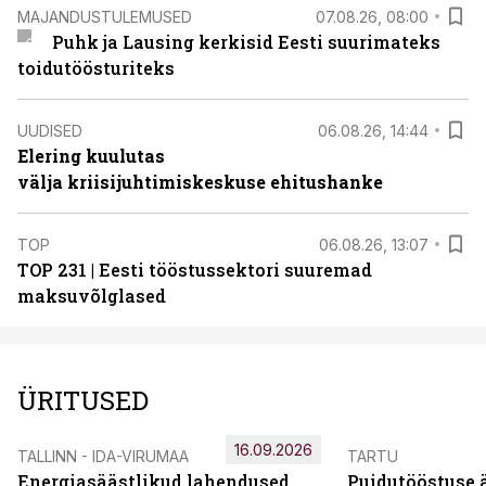
MAJANDUSTULEMUSED
07.08.26, 08:00
Puhk ja Lausing kerkisid Eesti suurimateks
toidutöösturiteks
UUDISED
06.08.26, 14:44
Elering kuulutas
välja kriisijuhtimiskeskuse ehitushanke
TOP
06.08.26, 13:07
TOP 231 | Eesti tööstussektori suuremad
maksuvõlglased
ÜRITUSED
16.09.2026
TALLINN - IDA-VIRUMAA
TARTU
Energiasäästlikud lahendused
Puidutööstuse 