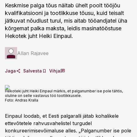
Keskmise palga tõus näitab ühelt poolt tööjõu
kvalifikatsiooni ja tootlikkuse tõusu, kuid teisalt
jätkuvat nõudlust turul, mis aitab tööandjatel üha
kõrgemat palka maksta, leidis masinatööstuse
Hekotek juht Heiki Einpaul.
Allan Rajavee
Jaga
Salvesta
Vihja
Hekoteki juht Heiki Einpaul märkis, et palganumber ise pole tähtis,
oluline on selle vastavus töö tootlikkusele.
Foto:
Andras Kralla
Einpaul loodab, et Eesti palgaralli jätab kohalikele
ettevõtetele rahvusvahelistel turgudel
konkureerimisevõimaluse alles. „Palganumber ise pole