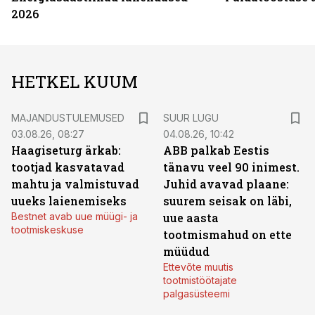
2026
HETKEL KUUM
MAJANDUSTULEMUSED
SUUR LUGU
03.08.26, 08:27
04.08.26, 10:42
Haagiseturg ärkab:
ABB palkab Eestis
tootjad kasvatavad
tänavu veel 90 inimest.
mahtu ja valmistuvad
Juhid avavad plaane:
uueks laienemiseks
suurem seisak on läbi,
Bestnet avab uue müügi- ja
uue aasta
tootmiskeskuse
tootmismahud on ette
müüdud
Ettevõte muutis
tootmistöötajate
palgasüsteemi