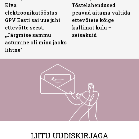
Elva
Tõstelahendused
elektroonikatööstus
peavad aitama vältida
GPV Eesti sai uue juhi
ettevõtete kõige
ettevõtte seest.
kallimat kulu –
„Järgmise sammu
seisakuid
astumine oli minu jaoks
lihtne“
LIITU UUDISKIRJAGA