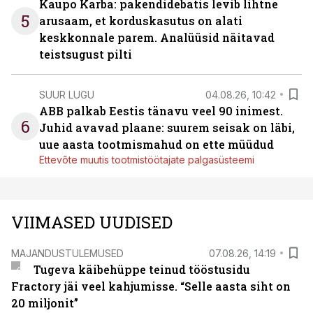
Kaupo Karba: pakendidebatis levib lihtne
5
arusaam, et korduskasutus on alati
keskkonnale parem. Analüüsid näitavad
teistsugust pilti
SUUR LUGU
04.08.26, 10:42
ABB palkab Eestis tänavu veel 90 inimest.
6
Juhid avavad plaane: suurem seisak on läbi,
uue aasta tootmismahud on ette müüdud
Ettevõte muutis tootmistöötajate palgasüsteemi
VIIMASED UUDISED
MAJANDUSTULEMUSED
07.08.26, 14:19
Tugeva käibehüppe teinud tööstusidu
Fractory jäi veel kahjumisse. “Selle aasta siht on
20 miljonit”