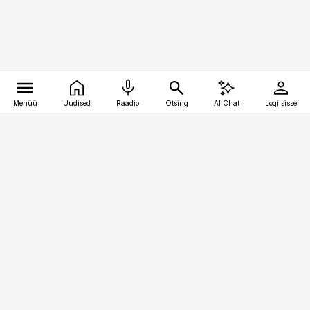
Menüü
Uudised
Raadio
Otsing
AI Chat
Logi sisse
Vana-Lõuna 39/1, 19094 Tallinn
(+372) 667 0111
toostusuudised@toostusuudised.ee
Telli
Reklaam
Firmast
Sisu kasutamisõigused
Ajakirjaniku