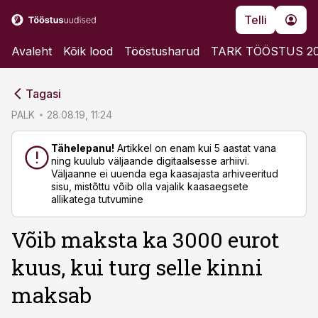
Telli
Avaleht
Kõik lood
Tööstusharud
TARK TÖÖSTUS 2
cebook
cebook
Tagasi
Twitter)
Twitter)
PALK
28.08.19, 11:24
kedIn
kedIn
Tähelepanu!
Artikkel on enam kui 5 aastat vana
ning kuulub väljaande digitaalsesse arhiivi.
ail
ail
Väljaanne ei uuenda ega kaasajasta arhiveeritud
sisu, mistõttu võib olla vajalik kaasaegsete
k
k
allikatega tutvumine
Võib maksta ka 3000 eurot
kuus, kui turg selle kinni
maksab