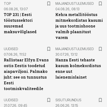
TOP
MAJANDUSTULEMUSED
06.08.26, 13:07
04.08.26, 08:13
TOP 231 | Eesti
Kehra metallitööstus
tööstussektori
mitmekordistas kasumi
suuremad
ja uus tootmishoone
maksuvõlglased
valmib plaanitust
varem
UUDISED
MAJANDUSTULEMUSED
07.08.26, 11:52
30.07.26, 13:12
Rallistaar Elfyn Evans
Hanza Eesti tehaste
ostis Eestis toodetud
kasum kolmekordistus
aiapaviljoni. Palmako
enne uut
juht: see on tunnustus
laienemislainet
Eesti
tootmiskvaliteedile
ST
UUDISED
SISUTURUNDUS
31.07.26, 09:45
26.06.26, 13:15