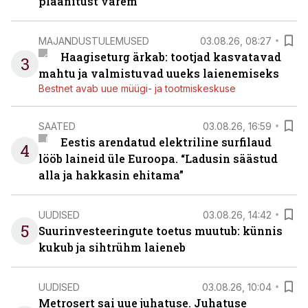
plaanitust varem
MAJANDUSTULEMUSED
03.08.26, 08:27
Haagiseturg ärkab: tootjad kasvatavad
3
mahtu ja valmistuvad uueks laienemiseks
Bestnet avab uue müügi- ja tootmiskeskuse
SAATED
03.08.26, 16:59
Eestis arendatud elektriline surfilaud
4
lööb laineid üle Euroopa. “Ladusin säästud
alla ja hakkasin ehitama”
UUDISED
03.08.26, 14:42
5
Suurinvesteeringute toetus muutub: künnis
kukub ja sihtrühm laieneb
UUDISED
03.08.26, 10:04
Metrosert sai uue juhatuse. Juhatuse