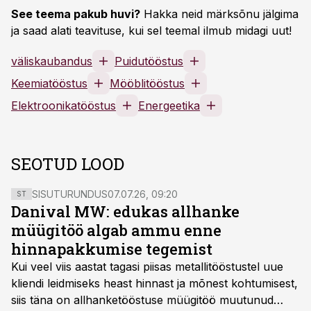
See teema pakub huvi?
Hakka neid märksõnu jälgima
ja saad alati teavituse, kui sel teemal ilmub midagi uut!
väliskaubandus
Puidutööstus
Keemiatööstus
Mööblitööstus
Elektroonikatööstus
Energeetika
SEOTUD LOOD
SISUTURUNDUS
07.07.26, 09:20
ST
Danival MW: edukas allhanke
müügitöö algab ammu enne
hinnapakkumise tegemist
Kui veel viis aastat tagasi piisas metallitööstustel uue
kliendi leidmiseks heast hinnast ja mõnest kohtumisest,
siis täna on allhanketööstuse müügitöö muutunud