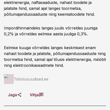
elektrienergia, naftasaaduste, nahast toodete ja
jalatsite hind, samal ajal langes toormetsa,
põllumajandussaaduste ning keemiatoodete hind.
Impordihinnaindeks langes juulis võrreldes juuniga
0,2% ja võrreldes eelmise aasta juuliga 0,3%.
Eelmise kuuga võrreldes langes keskmisest enam
nahast toodete ja jalatsite, põllumajandussaaduste ning
toormetsa hind, samal ajal tõusis elektrienergia, mööbli
ning elektroonikaseadmete hind.
Tööstusuudised.ee
Jaga
Vihja