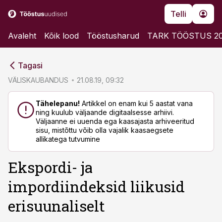
Telli
Avaleht
Kõik lood
Tööstusharud
TARK TÖÖSTUS 2
cebook
cebook
Tagasi
Twitter)
Twitter)
VÄLISKAUBANDUS
21.08.19, 09:32
kedIn
kedIn
Tähelepanu!
Artikkel on enam kui 5 aastat vana
ning kuulub väljaande digitaalsesse arhiivi.
ail
ail
Väljaanne ei uuenda ega kaasajasta arhiveeritud
sisu, mistõttu võib olla vajalik kaasaegsete
k
k
allikatega tutvumine
Ekspordi- ja
impordiindeksid liikusid
erisuunaliselt