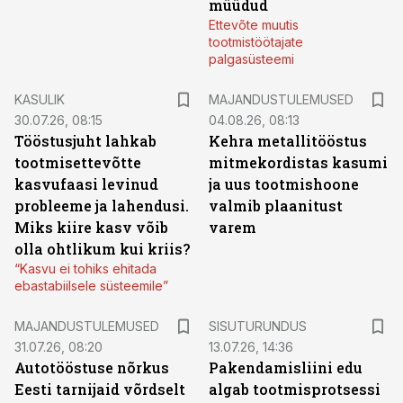
müüdud
Ettevõte muutis
tootmistöötajate
palgasüsteemi
KASULIK
MAJANDUSTULEMUSED
30.07.26, 08:15
04.08.26, 08:13
Tööstusjuht lahkab
Kehra metallitööstus
tootmisettevõtte
mitmekordistas kasumi
kasvufaasi levinud
ja uus tootmishoone
probleeme ja lahendusi.
valmib plaanitust
Miks kiire kasv võib
varem
olla ohtlikum kui kriis?
“Kasvu ei tohiks ehitada
ebastabiilsele süsteemile”
ST
MAJANDUSTULEMUSED
SISUTURUNDUS
31.07.26, 08:20
13.07.26, 14:36
Autotööstuse nõrkus
Pakendamisliini edu
Eesti tarnijaid võrdselt
algab tootmisprotsessi