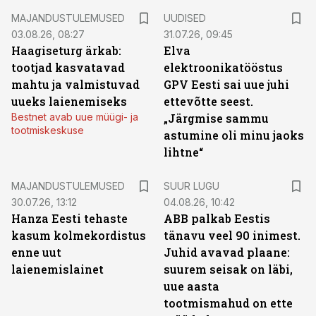
MAJANDUSTULEMUSED
UUDISED
03.08.26, 08:27
31.07.26, 09:45
Haagiseturg ärkab:
Elva
tootjad kasvatavad
elektroonikatööstus
mahtu ja valmistuvad
GPV Eesti sai uue juhi
uueks laienemiseks
ettevõtte seest.
Bestnet avab uue müügi- ja
„Järgmise sammu
tootmiskeskuse
astumine oli minu jaoks
lihtne“
MAJANDUSTULEMUSED
SUUR LUGU
30.07.26, 13:12
04.08.26, 10:42
Hanza Eesti tehaste
ABB palkab Eestis
kasum kolmekordistus
tänavu veel 90 inimest.
enne uut
Juhid avavad plaane:
laienemislainet
suurem seisak on läbi,
uue aasta
tootmismahud on ette