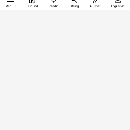
Menüü
Uudised
Raadio
Otsing
AI Chat
Logi sisse
Vana-Lõuna 39/1, 19094 Tallinn
(+372) 667 0111
toostusuudised@toostusuudised.ee
Telli
Reklaam
Firmast
Sisu kasutamisõigused
Ajakirjaniku
eetikakoodeks
Üldtingimused
Privaatsustingimused
Küpsiste poliitika
KKK
Eesti Meediaettevõtete
Eelistuste haldamine
Liit