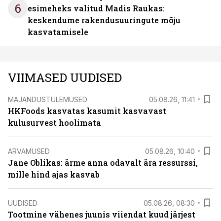
6
esimeheks valitud Madis Raukas:
keskendume rakendusuuringute mõju
kasvatamisele
VIIMASED UUDISED
MAJANDUSTULEMUSED
05.08.26, 11:41
HKFoods kasvatas kasumit kasvavast
kulusurvest hoolimata
ARVAMUSED
05.08.26, 10:40
Jane Oblikas: ärme anna odavalt ära ressurssi,
mille hind ajas kasvab
UUDISED
05.08.26, 08:30
Tootmine vähenes juunis viiendat kuud järjest