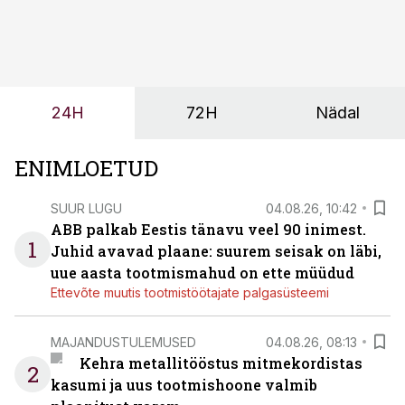
märksa pikemaks ja süsteemsemaks. Konkurents on
kasvanud, kliendid kaaluvad otsuseid põhjalikumalt
ning partnerit ei valita enam ainult tootmisvõimekuse
või hinnakirja järgi.
24H
72H
Nädal
ENIMLOETUD
SUUR LUGU
04.08.26, 10:42
ABB palkab Eestis tänavu veel 90 inimest.
1
Juhid avavad plaane: suurem seisak on läbi,
uue aasta tootmismahud on ette müüdud
Ettevõte muutis tootmistöötajate palgasüsteemi
MAJANDUSTULEMUSED
04.08.26, 08:13
Kehra metallitööstus mitmekordistas
2
kasumi ja uus tootmishoone valmib