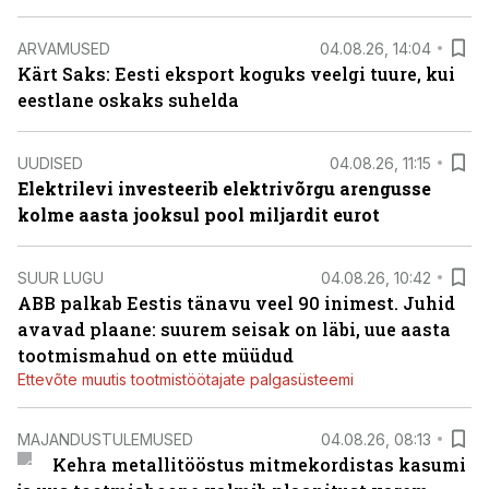
ARVAMUSED
04.08.26, 14:04
Kärt Saks: Eesti eksport koguks veelgi tuure, kui
eestlane oskaks suhelda
UUDISED
04.08.26, 11:15
Elektrilevi investeerib elektrivõrgu arengusse
kolme aasta jooksul pool miljardit eurot
SUUR LUGU
04.08.26, 10:42
ABB palkab Eestis tänavu veel 90 inimest. Juhid
avavad plaane: suurem seisak on läbi, uue aasta
tootmismahud on ette müüdud
Ettevõte muutis tootmistöötajate palgasüsteemi
MAJANDUSTULEMUSED
04.08.26, 08:13
Kehra metallitööstus mitmekordistas kasumi