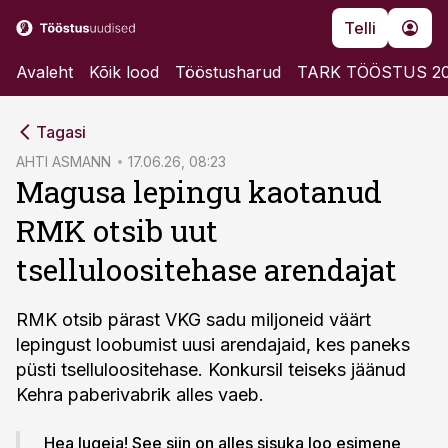
Telli
Avaleht
Kõik lood
Tööstusharud
TARK TÖÖSTUS 2
cebook
Tagasi
Twitter)
AHTI ASMANN
17.06.26, 08:23
Magusa lepingu kaotanud
kedIn
RMK otsib uut
ail
tselluloositehase arendajat
k
RMK otsib pärast VKG sadu miljoneid väärt
lepingust loobumist uusi arendajaid, kes paneks
püsti tselluloositehase. Konkursil teiseks jäänud
Kehra paberivabrik alles vaeb.
Hea lugeja! See siin on alles sisuka loo esimene