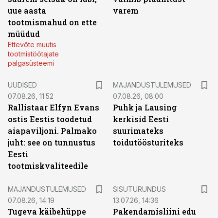
uue aasta
varem
tootmismahud on ette
müüdud
Ettevõte muutis
tootmistöötajate
palgasüsteemi
UUDISED
MAJANDUSTULEMUSED
07.08.26, 11:52
07.08.26, 08:00
Rallistaar Elfyn Evans
Puhk ja Lausing
ostis Eestis toodetud
kerkisid Eesti
aiapaviljoni. Palmako
suurimateks
juht: see on tunnustus
toidutöösturiteks
Eesti
tootmiskvaliteedile
ST
MAJANDUSTULEMUSED
SISUTURUNDUS
07.08.26, 14:19
13.07.26, 14:36
Tugeva käibehüppe
Pakendamisliini edu