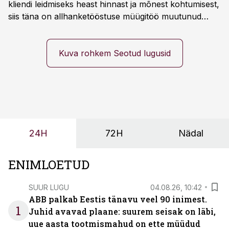
kliendi leidmiseks heast hinnast ja mõnest kohtumisest,
siis täna on allhanketööstuse müügitöö muutunud
märksa pikemaks ja süsteemsemaks. Konkurents on
kasvanud, kliendid kaaluvad otsuseid põhjalikumalt
ning partnerit ei valita enam ainult tootmisvõimekuse
Kuva rohkem Seotud lugusid
või hinnakirja järgi.
24H
72H
Nädal
ENIMLOETUD
SUUR LUGU
04.08.26, 10:42
ABB palkab Eestis tänavu veel 90 inimest.
1
Juhid avavad plaane: suurem seisak on läbi,
uue aasta tootmismahud on ette müüdud