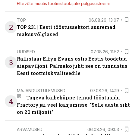
Ettevõte muutis tootmistöötajate palgasüsteemi
TOP
06.08.26, 13:07
2
TOP 231 | Eesti tööstussektori suuremad
maksuvõlglased
UUDISED
07.08.26, 11:52
Rallistaar Elfyn Evans ostis Eestis toodetud
3
aiapaviljoni. Palmako juht: see on tunnustus
Eesti tootmiskvaliteedile
MAJANDUSTULEMUSED
07.08.26, 14:19
Tugeva käibehüppe teinud tööstusidu
4
Fractory jäi veel kahjumisse. “Selle aasta siht
on 20 miljonit”
ARVAMUSED
06.08.26, 09:03