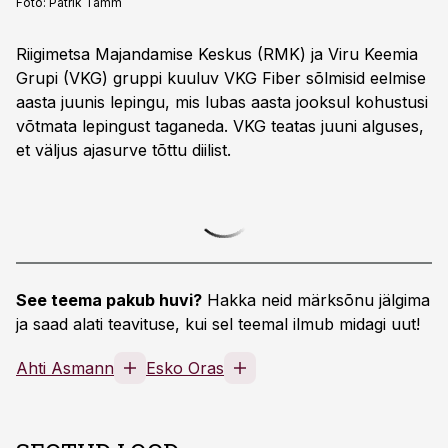
Foto:
Patrik Tamm
Riigimetsa Majandamise Keskus (RMK) ja Viru Keemia
Grupi (VKG) gruppi kuuluv VKG Fiber sõlmisid eelmise
aasta juunis lepingu, mis lubas aasta jooksul kohustusi
võtmata lepingust taganeda. VKG teatas juuni alguses,
et väljus ajasurve tõttu diilist.
See teema pakub huvi?
Hakka neid märksõnu jälgima
ja saad alati teavituse, kui sel teemal ilmub midagi uut!
Ahti Asmann
Esko Oras