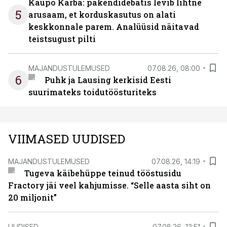
Kaupo Karba: pakendidebatis levib lihtne
5
arusaam, et korduskasutus on alati
keskkonnale parem. Analüüsid näitavad
teistsugust pilti
MAJANDUSTULEMUSED
07.08.26, 08:00
6
Puhk ja Lausing kerkisid Eesti
suurimateks toidutöösturiteks
VIIMASED UUDISED
MAJANDUSTULEMUSED
07.08.26, 14:19
Tugeva käibehüppe teinud tööstusidu
Fractory jäi veel kahjumisse. “Selle aasta siht on
20 miljonit”
UUDISED
07.08.26, 13:51