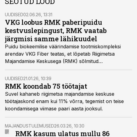
SEOTUD LOOD
UUDISED
02.06.26, 13:31
VKG loobus RMK paberipuidu
kestvuslepingust, RMK vaatab
järgmisi samme lähikuudel
Puidu biokeemilise väärindamise tootmiskompleksi
arendav VKG Fiber teatas, et lõpetab Riigimetsa
Majandamise Keskusega (RMK) sõlmitud
kümneaastase paberipuidu kestvuslepingu. RMK
otsustab lähikuudel, kuidas puidurafineerimise arengu
UUDISED
21.01.26, 10:39
toetamisega edasi minna ning kas võimalus avaneb
RMK koondab 75 töötajat
mõnele teisele arendajale.
Suvel kahaneb riigimetsa majandamise keskuse
töötajaskond enam kui 11% võrra, tegemist on teise
koondamisega viimase paari aasta jooksul.
MAJANDUSTULEMUSED
26.03.26, 10:30
RMK kasum ulatus mullu 86