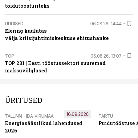
toidutöösturiteks
UUDISED
06.08.26, 14:44
Elering kuulutas
välja kriisijuhtimiskeskuse ehitushanke
TOP
06.08.26, 13:07
TOP 231 | Eesti tööstussektori suuremad
maksuvõlglased
ÜRITUSED
16.09.2026
TALLINN - IDA-VIRUMAA
TARTU
Energiasäästlikud lahendused
Puidutööstuse 
2026