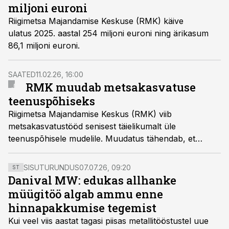
miljoni euroni
Riigimetsa Majandamise Keskuse (RMK) käive
ulatus 2025. aastal 254 miljoni euroni ning ärikasum
86,1 miljoni euroni.
SAATED
11.02.26, 16:00
RMK muudab metsakasvatuse
teenuspõhiseks
Riigimetsa Majandamise Keskus (RMK) viib
metsakasvatustööd senisest täielikumalt üle
teenuspõhisele mudelile. Muudatus tähendab, et
noore metsa rajamine ja hooldus ostetakse edaspidi
täielikult sisse erasektorist ning RMK loobub senistest
SISUTURUNDUS
07.07.26, 09:20
ST
palgalistest metsakasvatustöölistest.
Danival MW: edukas allhanke
müügitöö algab ammu enne
hinnapakkumise tegemist
Kui veel viis aastat tagasi piisas metallitööstustel uue