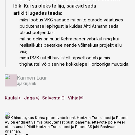
lõik. Kui sa oleks tellija, saaksid seda
artiklit lugedes teada:
miks loobus VKG sadade miljonite eurode väärtuses
puidutehase lepingust ja kuidas Ahti Asmann seda
otsust põhjendas;
milline eelis on nüüd Kehra paberivabrikul ning kui
realistlikuks peetakse nende võimekust projekt ellu
viia;
mida RMK uutelt huvilistelt täpselt ootab ja mis
tingimustel võib senine kokkulepe Horizoniga muutuda.
Karmen Laur
ajakirjanik
Kuula
Jaga
Salvesta
Vihja
RMK hindab, kas Kehra paberivabrik ehk Horizon Tselluloosi ja Paberi
AS on endiselt valmis puidutehast püsti panema, ettevõte pole veel
otsustanud. Pildil Horizon Tselluloosi ja Paberi AS juht Bashyam
Krishnan.