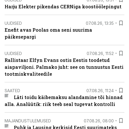
Harju Elekter pikendas CERNiga koostöölepingut
UUDISED
07.08.26, 13:35
Enefit avas Poolas oma seni suurima
päikesepargi
UUDISED
07.08.26, 11:52
Rallistaar Elfyn Evans ostis Eestis toodetud
aiapaviljoni. Palmako juht: see on tunnustus Eesti
tootmiskvaliteedile
SAATED
07.08.26, 11:24
Läti toidu käibemaksu alandamine tõi hinnad
alla. Analüütik: riik teeb seal tugevat kontrolli
MAJANDUSTULEMUSED
07.08.26, 08:00
Puhk ja Lausing kerkisid Eesti suurimateks