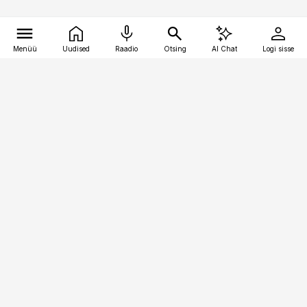
Menüü
Uudised
Raadio
Otsing
AI Chat
Logi sisse
Vana-Lõuna 39/1, 19094 Tallinn
(+372) 667 0111
toostusuudised@toostusuudised.ee
Telli
Reklaam
Firmast
Sisu kasutamisõigused
Ajakirjaniku
eetikakoodeks
Üldtingimused
Privaatsustingimused
Küpsiste poliitika
KKK