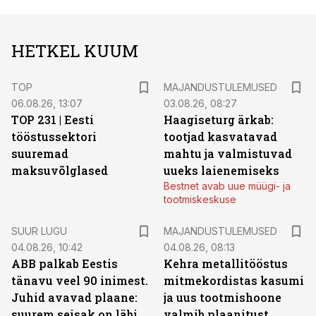
HETKEL KUUM
TOP
MAJANDUSTULEMUSED
06.08.26, 13:07
03.08.26, 08:27
TOP 231 | Eesti
Haagiseturg ärkab:
tööstussektori
tootjad kasvatavad
suuremad
mahtu ja valmistuvad
maksuvõlglased
uueks laienemiseks
Bestnet avab uue müügi- ja
tootmiskeskuse
SUUR LUGU
MAJANDUSTULEMUSED
04.08.26, 10:42
04.08.26, 08:13
ABB palkab Eestis
Kehra metallitööstus
tänavu veel 90 inimest.
mitmekordistas kasumi
Juhid avavad plaane:
ja uus tootmishoone
suurem seisak on läbi,
valmib plaanitust