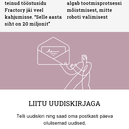
teinud tööstusidu
algab tootmisprotsessi
Fractory jäi veel
mõistmisest, mitte
kahjumisse. “Selle aasta
roboti valimisest
siht on 20 miljonit”
LIITU UUDISKIRJAGA
Telli uudiskiri ning saad oma postkasti päeva
olulisemad uudised.