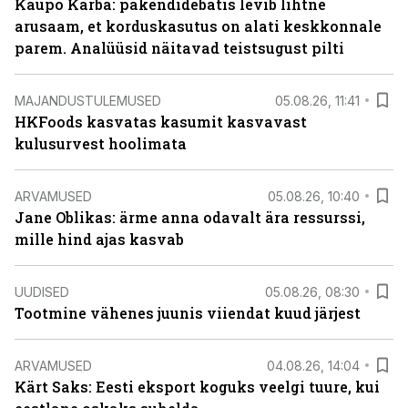
Kaupo Karba: pakendidebatis levib lihtne
arusaam, et korduskasutus on alati keskkonnale
parem. Analüüsid näitavad teistsugust pilti
MAJANDUSTULEMUSED
05.08.26, 11:41
HKFoods kasvatas kasumit kasvavast
kulusurvest hoolimata
ARVAMUSED
05.08.26, 10:40
Jane Oblikas: ärme anna odavalt ära ressurssi,
mille hind ajas kasvab
UUDISED
05.08.26, 08:30
Tootmine vähenes juunis viiendat kuud järjest
ARVAMUSED
04.08.26, 14:04
Kärt Saks: Eesti eksport koguks veelgi tuure, kui