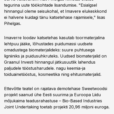
tegurina uute töökohtade lisandumise. "Esialgsel
hinnangul oleme seisukohal, et Imavere elukeskkond
ei halvene kuidagi tänu katsetehase rajamisele," lisas
Pihelgas.
Imaverre loodav katsetehas kasutab toormaterjalina
lehtpuu jääke, lõhustades puidumassi uudsete
omadustega biomaterjalideks: suure puhtusega
ligniiniks ja puidusuhkruteks. Uudsed biomaterjalid on
Graanul Investi hinnangul jätkusuutlik lahendus
paljudele tööstusharudele. nagu keemia-ja
toiduainetööstus, kosmeetika ning ehitusmaterjalid.
Ettevõtte teatel on rajatava demotehase Sweetwoodsi
projekt saanud ühe Eesti suurima ja Euroopa Liidu
mõjukaima teadusrahastuse – Bio-Based Industries
Joint Undertaking toetab projekti 20,96 miljoni euroga.