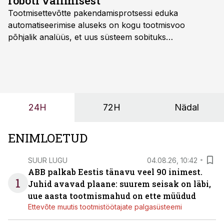
roboti valimisest
Tootmisettevõtte pakendamisprotsessi eduka
automatiseerimise aluseks on kogu tootmisvoo
põhjalik analüüs, et uus süsteem sobituks
olemasolevasse keskkonda, aitaks vähendada
tööjõuvajadust ning oleks valmis ka ettevõtte
tulevasteks arenguteks. Lihtsalt roboti lisamine
enamasti oodatud tulemust ei too, nendib tootmise ja
tööstuse automatiseerimislahenduste arendaja Smitech
24H
72H
Nädal
OÜ tegevjuht Sander Mitendorf.
ENIMLOETUD
SUUR LUGU
04.08.26, 10:42
ABB palkab Eestis tänavu veel 90 inimest.
1
Juhid avavad plaane: suurem seisak on läbi,
uue aasta tootmismahud on ette müüdud
Ettevõte muutis tootmistöötajate palgasüsteemi