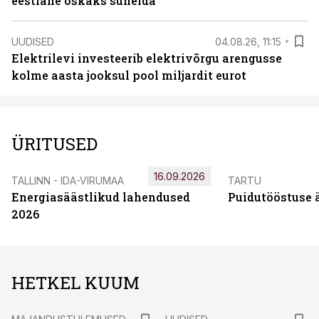
eestlane oskaks suhelda
UUDISED
04.08.26, 11:15
Elektrilevi investeerib elektrivõrgu arengusse
kolme aasta jooksul pool miljardit eurot
ÜRITUSED
16.09.2026
TALLINN - IDA-VIRUMAA
TARTU
Energiasäästlikud lahendused
Puidutööstuse 
2026
HETKEL KUUM