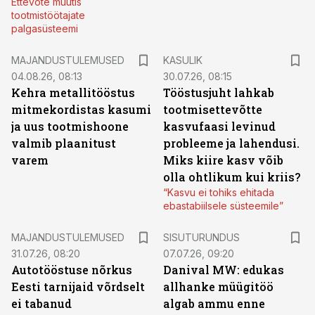
Ettevõte muutis
tootmistöötajate
palgasüsteemi
MAJANDUSTULEMUSED
KASULIK
04.08.26, 08:13
30.07.26, 08:15
Kehra metallitööstus
Tööstusjuht lahkab
mitmekordistas kasumi
tootmisettevõtte
ja uus tootmishoone
kasvufaasi levinud
valmib plaanitust
probleeme ja lahendusi.
varem
Miks kiire kasv võib
olla ohtlikum kui kriis?
“Kasvu ei tohiks ehitada
ebastabiilsele süsteemile”
ST
MAJANDUSTULEMUSED
SISUTURUNDUS
31.07.26, 08:20
07.07.26, 09:20
Autotööstuse nõrkus
Danival MW: edukas
Eesti tarnijaid võrdselt
allhanke müügitöö
ei tabanud
algab ammu enne