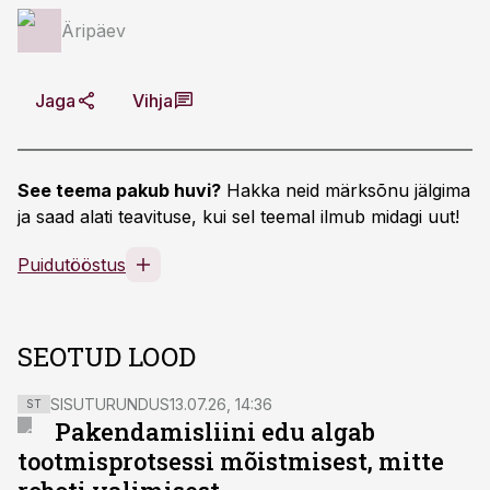
Äripäev
Jaga
Vihja
See teema pakub huvi?
Hakka neid märksõnu jälgima
ja saad alati teavituse, kui sel teemal ilmub midagi uut!
Puidutööstus
SEOTUD LOOD
SISUTURUNDUS
13.07.26, 14:36
ST
Pakendamisliini edu algab
tootmisprotsessi mõistmisest, mitte