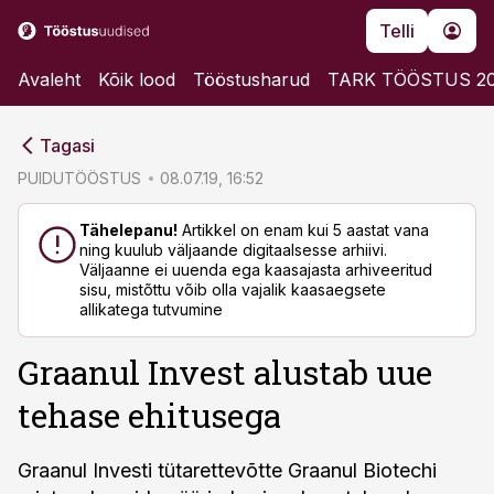
Telli
Avaleht
Kõik lood
Tööstusharud
TARK TÖÖSTUS 2
cebook
cebook
Tagasi
Twitter)
Twitter)
PUIDUTÖÖSTUS
08.07.19, 16:52
kedIn
kedIn
Tähelepanu!
Artikkel on enam kui 5 aastat vana
ning kuulub väljaande digitaalsesse arhiivi.
ail
ail
Väljaanne ei uuenda ega kaasajasta arhiveeritud
sisu, mistõttu võib olla vajalik kaasaegsete
k
k
allikatega tutvumine
Graanul Invest alustab uue
tehase ehitusega
Graanul Investi tütarettevõtte Graanul Biotechi