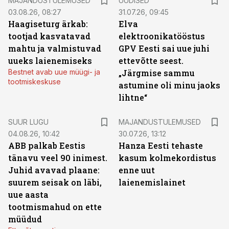
MAJANDUSTULEMUSED
UUDISED
03.08.26, 08:27
31.07.26, 09:45
Haagiseturg ärkab:
Elva
tootjad kasvatavad
elektroonikatööstus
mahtu ja valmistuvad
GPV Eesti sai uue juhi
uueks laienemiseks
ettevõtte seest.
Bestnet avab uue müügi- ja
„Järgmise sammu
tootmiskeskuse
astumine oli minu jaoks
lihtne“
SUUR LUGU
MAJANDUSTULEMUSED
04.08.26, 10:42
30.07.26, 13:12
ABB palkab Eestis
Hanza Eesti tehaste
tänavu veel 90 inimest.
kasum kolmekordistus
Juhid avavad plaane:
enne uut
suurem seisak on läbi,
laienemislainet
uue aasta
tootmismahud on ette
müüdud