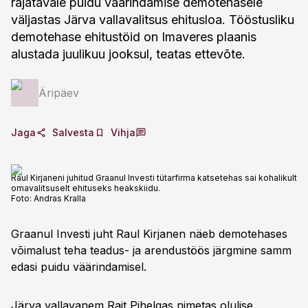
rajatavale puidu väärindamise demotehasele
väljastas Järva vallavalitsus ehitusloa. Tööstusliku
demotehase ehitustöid on Imaveres plaanis
alustada juulikuu jooksul, teatas ettevõte.
Äripäev
Jaga
Salvesta
Vihja
Raul Kirjaneni juhitud Graanul Investi tütarfirma katsetehas sai kohalikult
omavalitsuselt ehituseks heakskiidu.
Foto:
Andras Kralla
Graanul Investi juht Raul Kirjanen näeb demotehases
võimalust teha teadus- ja arendustöös järgmine samm
edasi puidu väärindamisel.
Järva vallavanem Rait Pihelgas nimetas olulise