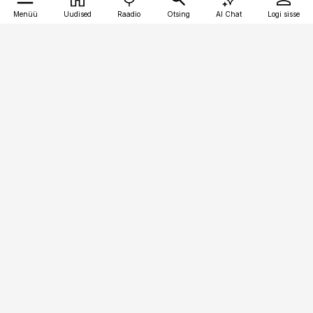
Menüü
Uudised
Raadio
Otsing
AI Chat
Logi sisse
Vana-Lõuna 39/1, 19094 Tallinn
(+372) 667 0111
toostusuudised@toostusuudised.ee
Telli
Reklaam
Firmast
Sisu kasutamisõigused
Ajakirjaniku
eetikakoodeks
Üldtingimused
Privaatsustingimused
Küpsiste poliitika
KKK
Eesti Meediaettevõtete
Eelistuste haldamine
Liit