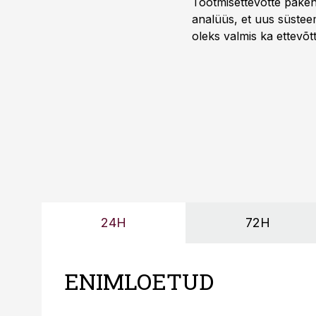
Tootmisettevõtte paken
analüüs, et uus süstee
oleks valmis ka ettevõt
too, nendib tootmise j
Mitendorf.
24H
72H
ENIMLOETUD