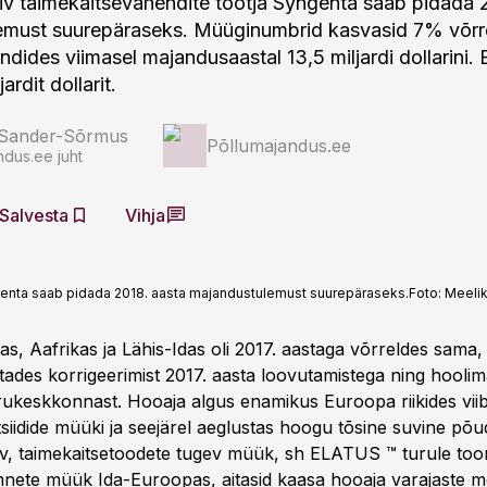
iv taimekaitsevahendite tootja Syngenta saab pidada 
emust suurepäraseks. Müüginumbrid kasvasid 7% võrre
ndides viimasel majandusaastal 13,5 miljardi dollarini.
jardit dollarit.
 Sander-Sõrmus
Põllumajandus.ee
ndus.ee juht
Salvesta
Vihja
genta saab pidada 2018. aasta majandustulemust suurepäraseks.
Foto:
Meeli
, Aafrikas ja Lähis-Idas oli 2017. aastaga võrreldes sama
ades korrigeerimist 2017. aasta loovutamistega ning hoolim
urukeskkonnast. Hooaja algus enamikus Euroopa riikides viib
tsiidide müüki ja seejärel aeglustas hoogu tõsine suvine põ
, taimekaitsetoodete tugev müük, sh ELATUS ™ turule too
mnete müük Ida-Euroopas, aitasid kaasa hooaja varajaste 