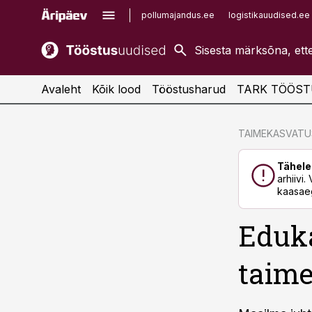
pollumajandus.ee
logistikauudised.ee
kaubandus.ee
imelineajalugu.ee
kinnisvarauudised.ee
imelineteadus.ee
Avaleht
Kõik lood
Tööstusharud
TARK TÖÖST
cebook
cebook
TAIMEKASVATU
Twitter)
Twitter)
Tähele
kedIn
kedIn
arhiivi
kaasaeg
ail
ail
Eduk
k
k
taime