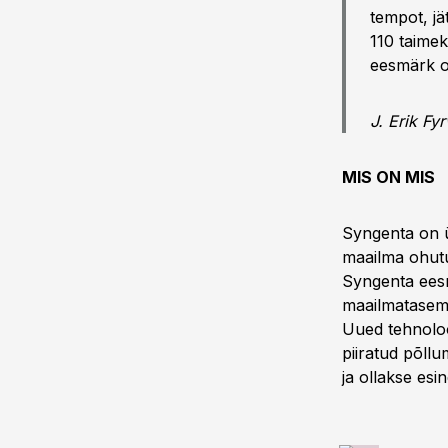
tempot, jä
110 taimek
eesmärk on
J. Erik Fy
MIS ON MIS
Syngenta on ü
maailma ohutul
Syngenta eesm
maailmataseme
Uued tehnoloo
piiratud põll
ja ollakse esi