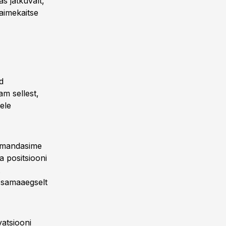
s jätkuvalt,
aimekaitse
d
m sellest,
ele
 omandasime
a positsiooni
 samaaegselt
vatsiooni