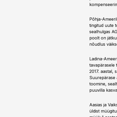
kompenseerim
Põhja-Ameerik
tingitud uute
sealhulgas AG
poolt on jätk
nõudlus väiks
Ladina-Ameeri
tavapärasele 
2017. aastal,
Suurepärase a
toomine, sea
puuvilla kasv
Aasias ja Vai
üldist müügitu