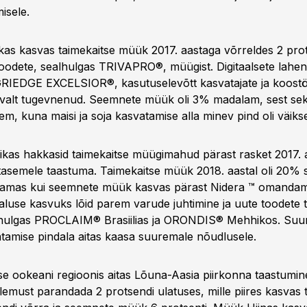
isele.
as kasvas taimekaitse müük 2017. aastaga võrreldes 2 prots
 toodete, sealhulgas TRIVAPRO®, müügist. Digitaalsete lahen
RIEDGE EXCELSIOR®, kasutuselevõtt kasvatajate ja koostö
uvalt tugevnenud. Seemnete müük oli 3% madalam, sest sekt
em, kuna maisi ja soja kasvatamise alla minev pind oli väiks
kas hakkasid taimekaitse müügimahud pärast rasket 2017. 
tasemele taastuma. Taimekaitse müük 2018. aastal oli 20%
 samas kui seemnete müük kasvas pärast Nidera ™ omandam
luse kasvuks lõid parem varude juhtimine ja uute toodete 
lhulgas PROCLAIM® Brasiilias ja ORONDIS® Mehhikos. Suur
atamise pindala aitas kaasa suuremale nõudlusele.
kse ookeani regioonis aitas Lõuna-Aasia piirkonna taastumin
lemust parandada 2 protsendi ulatuses, mille piires kasvas 