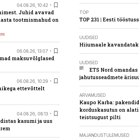
04.08.26, 10:42
inimest. Juhid avavad
TOP
TOP 231 | Eesti tööstu
 aasta tootmismahud on
emi
UUDISED
Hiiumaale kavandatak
06.08.26, 13:07
uremad maksuvõlglased
UUDISED
ETS Nord omandas 
jahutusseadmete ärisu
06.08.26, 10:29
kega ettevõttelt
ARVAMUSED
Kaupo Karba: pakendide
korduskasutus on alat
04.08.26, 08:13
teistsugust pilti
distas kasumi ja uus
arem
MAJANDUSTULEMUSED