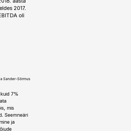
2018. aasta
ldes 2017.
 EBITDA oli
ka Sander-Sõrmus
, kuid 7%
ata
is, mis
ud. Seemneäri
mine ja
mõjude