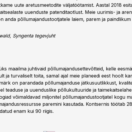
tkame uute aretusmeetodite väljatöötamist. Aastal 2018 esi
aitsealaste uuenduste patenditaotlust. Meie uurimis- ja are
 anda põllumajandustootjatele laiem, parem ja paindlikum t
rwald, Syngenta tegevjuht
ks maailma juhtivaid põllumajandusettevõtteid, kelle eesmä
t ja turvaliselt toita, samal ajal meie planeedi eest hoolt ka
ärk on parandada põllumajanduse jätkusuutlikkust, kvalitee
l teaduse ja uuenduslike põllukultuuride ja taimekaitselah
giad võimaldavad miljonitel põllumajandustootjatel kogu m
umajandusressursse paremini kasutada. Kontsernis töötab 28
ndatud enam kui 90 riigis.