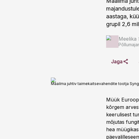
Maailma juht
majandustul
aastaga, küü
grupil 2,6 mil
Meelika
Põllumaja
Jaga
Maailma juhtiv taimekaitsevahendite tootja Syn
Müük Euroopas
kõrgem arvest
keerulisest t
mõjutas fungi
hea müügikasv
päevalillesee