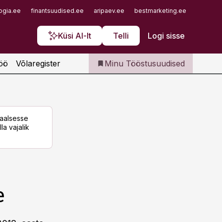
Iseteenindus
ogia.ee
finantsuudised.ee
aripaev.ee
bestmarketing.ee
finantsu
Telli Tööstusuudised
Küsi AI-lt
Telli
Logi sisse
öö
Võlaregister
Minu Tööstusuudised
taalsesse
la vajalik
e