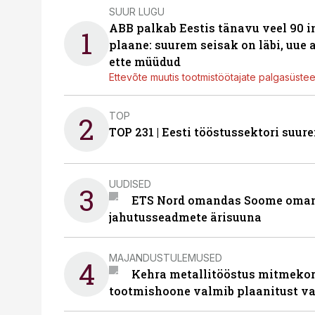
SUUR LUGU
ABB palkab Eestis tänavu veel 90 
1
plaane: suurem seisak on läbi, uue
ette müüdud
Ettevõte muutis tootmistöötajate palgasüste
TOP
2
TOP 231 | Eesti tööstussektori su
UUDISED
3
ETS Nord omandas Soome omani
jahutusseadmete ärisuuna
MAJANDUSTULEMUSED
4
Kehra metallitööstus mitmekor
tootmishoone valmib plaanitust v