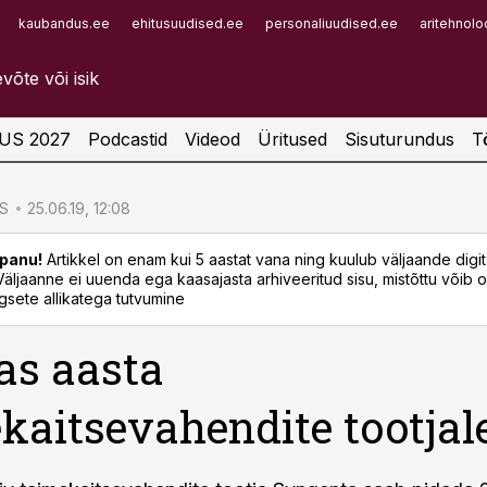
kaubandus.ee
ehitusuudised.ee
personaliuudised.ee
aritehnolo
Infopank
Radar
US 2027
Podcastid
Videod
Üritused
Sisuturundus
T
S
25.06.19, 12:08
panu!
Artikkel on enam kui 5 aastat vana ning kuulub väljaande digi
. Väljaanne ei uuenda ega kaasajasta arhiveeritud sisu, mistõttu võib ol
sete allikatega tutvumine
as aasta
kaitsevahendite tootjal