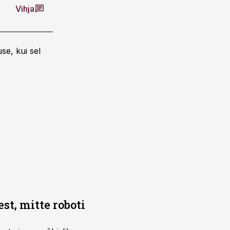
Vihja
se, kui sel
t, mitte roboti