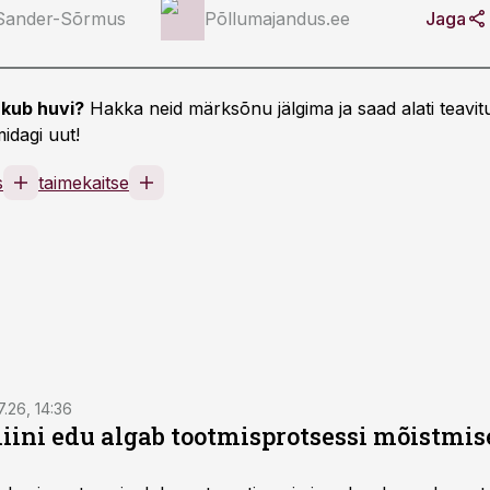
 Sander-Sõrmus
Põllumajandus.ee
Jaga
kub huvi?
Hakka neid märksõnu jälgima ja saad alati teavitu
idagi uut!
s
taimekaitse
7.26, 14:36
ini edu algab tootmisprotsessi mõistmises