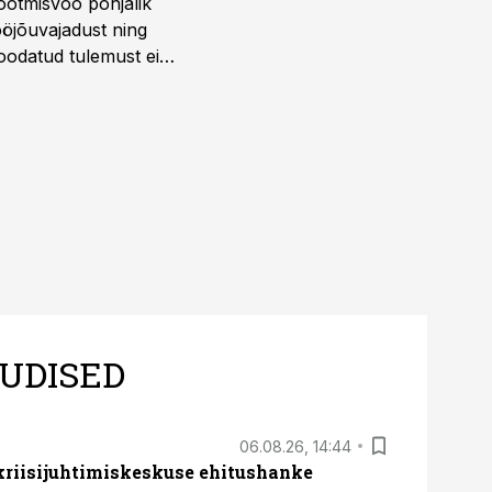
ootmisvoo põhjalik
öjõuvajadust ning
 oodatud tulemust ei
 tegevjuht Sander
UDISED
06.08.26, 14:44
 kriisijuhtimiskeskuse ehitushanke