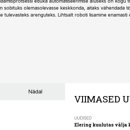
damisprotsessi eduka automatiseerimise aluseks on kogu t
m sobituks olemasolevasse keskkonda, aitaks vähendada tö
te tulevasteks arenguteks. Lihtsalt roboti lisamine enamasti
a tööstuse automatiseerimislahenduste arendaja Smitech OÜ
Nädal
VIIMASED U
UUDISED
Elering kuulutas välja