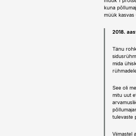
müük 1 protse
kuna põllumaj
müük kasvas 6
2018. aas
Tänu rohke
sidusrühm
mida ühisk
rühmadele
See oli m
mitu uut e
arvamuslii
põllumaja
tulevaste 
Viimastel 