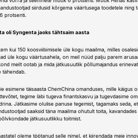
ndi võrra ja seemnete müük 6 protsenti. Müük Hiinas kasva
andustootjad siirdusid kõrgema väärtusega toodetele ning t
 protsenti.
ta oli Syngenta jaoks tähtsaim aasta
m kui 150 koosviibimisele üle kogu maailma, milles osalesi
ad üle kogu väärtusahela, on meil nüüd palju parem arusaa
ond meilt ootab ja mida jätkusuutlik põllumajandus erinevat
 tähendab.
eie esimene täisaasta ChemChina omanduses, mille käigus
ttevõtet, tegime läbi tugeva finantskasvu ja tugevdasime om
drina. Jätkasime olulise panuse tegemist, tagamaks seda, et
ndustootjad saaksid täna maailma ohutult toita, kavandades
põlvkondade jätkusuutlikku toitmist.
aastatel oleme töötanud selle nimel, et kiirendada meie inno