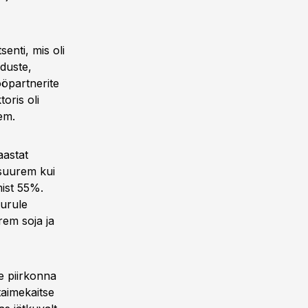
enti, mis oli
duste,
öpartnerite
oris oli
em.
aastat
 suurem kui
ist 55%.
turule
em soja ja
e piirkonna
taimekaitse