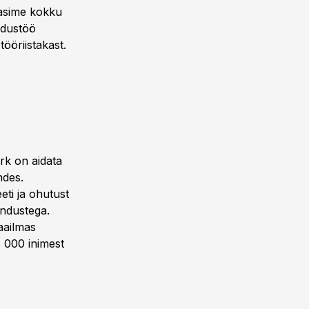
tasime kokku
ndustöö
ööriistakast.
rk on aidata
ndes.
ti ja ohutust
endustega.
aailmas
 000 inimest