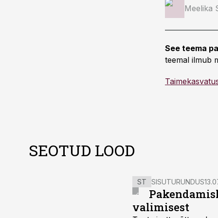
Meelika
See teema pa
teemal ilmub m
Taimekasvatu
SEOTUD LOOD
ST
SISUTURUNDUS
13.0
Pakendamisli
valimisest