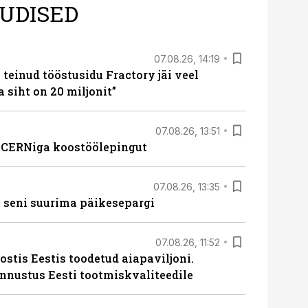
UDISED
07.08.26, 14:19
teinud tööstusidu Fractory jäi veel
a siht on 20 miljonit”
07.08.26, 13:51
s CERNiga koostöölepingut
07.08.26, 13:35
 seni suurima päikesepargi
07.08.26, 11:52
ostis Eestis toodetud aiapaviljoni.
unnustus Eesti tootmiskvaliteedile