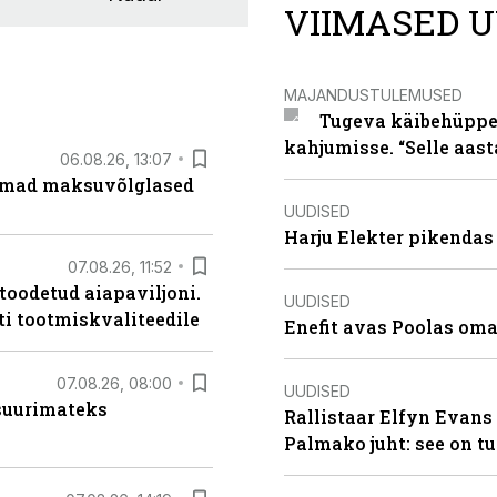
VIIMASED U
MAJANDUSTULEMUSED
Tugeva käibehüppe 
kahjumisse. “Selle aast
06.08.26, 13:07
uremad maksuvõlglased
UUDISED
Harju Elekter pikenda
07.08.26, 11:52
 toodetud aiapaviljoni.
UUDISED
ti tootmiskvaliteedile
Enefit avas Poolas oma
07.08.26, 08:00
UUDISED
 suurimateks
Rallistaar Elfyn Evans 
Palmako juht: see on t