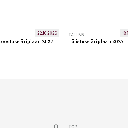
22.10.2026
18.
TALLINN
tööstuse äriplaan 2027
Tööstuse äriplaan 2027
U
TOP