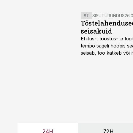
ST
SISUTURUNDUS
26.0
Tõstelahendused
seisakuid
Ehitus-, tööstus- ja log
tempo sageli hoopis sea
seisab, töö katkeb või m
probleemi, vaid otsest 
24H
72H