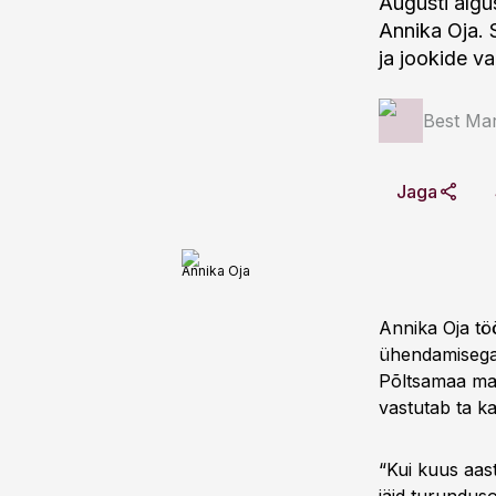
Augusti algu
Annika Oja. 
ja jookide 
Best Mar
Jaga
Annika Oja
Annika Oja tö
ühendamisega.
Põltsamaa mah
vastutab ta k
“Kui kuus aast