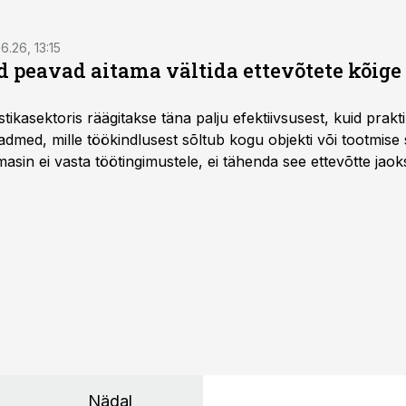
6.26, 13:15
 peavad aitama vältida ettevõtete kõige
istikasektoris räägitakse täna palju efektiivsusest, kuid pra
dmed, mille töökindlusest sõltub kogu objekti või tootmise 
asin ei vasta töötingimustele, ei tähenda see ettevõtte jaoks 
rahalist kulu, venivaid tähtaegu ja suuremaid riske tööohutu
Nädal