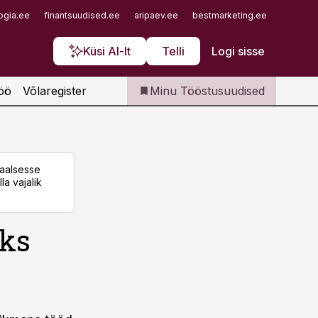
Iseteenindus
ogia.ee
finantsuudised.ee
aripaev.ee
bestmarketing.ee
finantsu
Telli Tööstusuudised
Küsi AI-lt
Telli
Logi sisse
öö
Võlaregister
Minu Tööstusuudised
taalsesse
la vajalik
iks