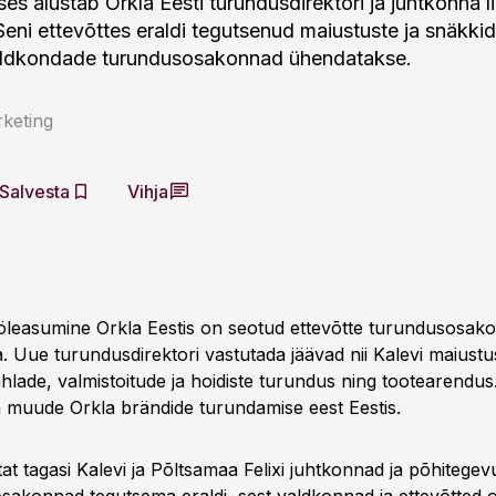
ses alustab Orkla Eesti turundusdirektori ja juhtkonna 
Seni ettevõttes eraldi tegutsenud maiustuste ja snäkkid
valdkondade turundusosakonnad ühendatakse.
keting
Salvesta
Vihja
öleasumine Orkla Eestis on seotud ettevõtte turundusosak
 Uue turundusdirektori vastutada jäävad nii Kalevi maiustu
lade, valmistoitude ja hoidiste turundus ning tootearendus.
a muude Orkla brändide turundamise eest Eestis.
at tagasi Kalevi ja Põltsamaa Felixi juhtkonnad ja põhitege