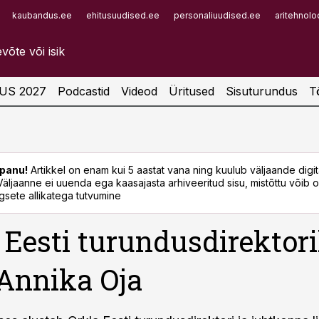
kaubandus.ee
ehitusuudised.ee
personaliuudised.ee
aritehnolo
Infopank
Radar
US 2027
Podcastid
Videod
Üritused
Sisuturundus
T
panu!
Artikkel on enam kui 5 aastat vana ning kuulub väljaande digi
. Väljaanne ei uuenda ega kaasajasta arhiveeritud sisu, mistõttu võib ol
sete allikatega tutvumine
 Eesti turundusdirektor
Annika Oja