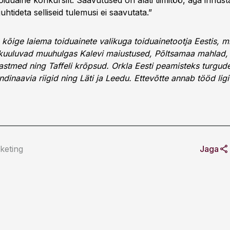
oiduaine konkursilt. Saavutused on alati tiimitöö, aga innust
uhtideta selliseid tulemusi ei saavutata.”
 kõige laiema toiduainete valikuga toiduainetootja Eestis, mi
i kuuluvad muuhulgas Kalevi maiustused, Põltsamaa mahlad, 
 kastmed ning Taffeli krõpsud. Orkla Eesti peamisteks turgu
dinaavia riigid ning Läti ja Leedu. Ettevõtte annab tööd lig
keting
Jaga