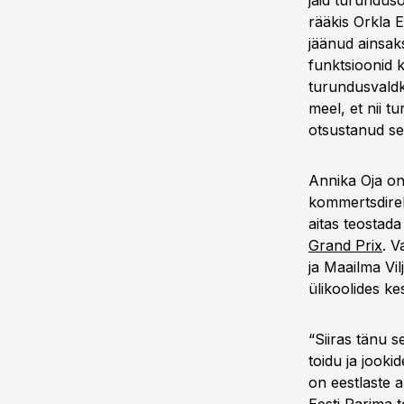
jäid turundus
rääkis Orkla 
jäänud ainsak
funktsioonid 
turundusvaldk
meel, et nii 
otsustanud sel
Annika Oja on 
kommertsdirek
aitas teostada
Grand Prix
. V
ja Maailma Vil
ülikoolides k
“Siiras tänu 
toidu ja jook
on eestlaste 