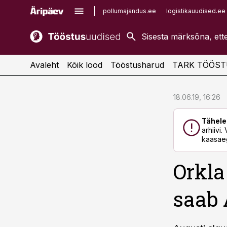
pollumajandus.ee
logistikauudised.ee
kaubandus.ee
imelineajalugu.ee
kinnisvarauudised.ee
imelineteadus.ee
Avaleht
Kõik lood
Tööstusharud
TARK TÖÖST
cebook
cebook
18.06.19, 16:26
Twitter)
Twitter)
Tähele
kedIn
kedIn
arhiivi
kaasaeg
ail
ail
Orkla
k
k
saab 