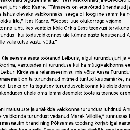
osakonnad tegutsema eraldi, sest valdkonnad ja ettevõtted o
Eesti juht Kaido Kaare. “Tänaseks on ettevõtted ühendatud 
s lahus olevaks valdkonnaks, seega oli loogiline samm ka 
kokku liita,” lisas Kaare. “Seoses uue olukorraga vajame
onna juhti, kes vaataks kõiki Orkla Eesti tegevusi tervikuna
turundus- kui toiduvaldkonnas üle kümne aasta tegutsenud 
le väljakutse vastu võtta.”
üle seitsme aasta töötanud Leiburis, algul turundusjuhi ja v
torina, vastutades nii turunduse kui ka müügivaldkonna ee
 Leiburi Kirde saia relansseerimist, mis võitis
Aasta Turundu
arasemalt on ta turundanud mitmeid tuntud kaubamärke, nä
jad. Lisaks on ta tegutsev turundusvaldkonna külalislektori
eskendudes ühele oma lemmikteemale: toote ja teenuse aren
seni maiustuste ja snäkkide valdkonna turundust juhtinud An
ide valdkonda turundust vedanud Marek Viilolile,” tunnustas
armastatuim bränd ning Põltsamaa toodang korjab igal aast