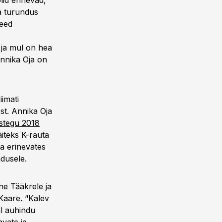
lid erinevad,”
ja turundus
need
 ja mul on hea
Annika Oja on
iimati
st. Annika Oja
stegu 2018
iteks K-rauta
na erinevates
dusele.
ne Tääkrele ja
 Kaare. “Kalev
al auhindu