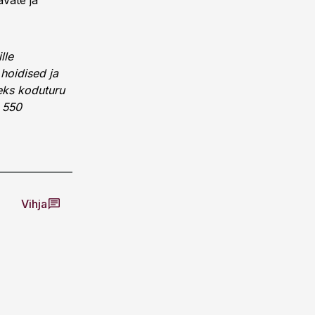
avate ja
lle
hoidised ja
deks koduturu
i 550
Vihja