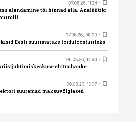
07.08.26, 11:24
ksu alandamine tõi hinnad alla. Analüütik:
ontrolli
07.08.26, 08:00
rkisid Eesti suurimateks toidutöösturiteks
06.08.26, 14:44
 kriisijuhtimiskeskuse ehitushanke
06.08.26, 13:07
ssektori suuremad maksuvõlglased