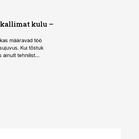
 kallimat kulu –
ktikas määravad töö
sujuvus. Kui tõstuk
ainult tehnilist
sele.