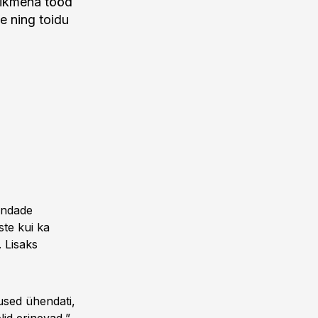
liikmena tööd
e ning toidu
ondade
ste kui ka
 Lisaks
vused ühendati,