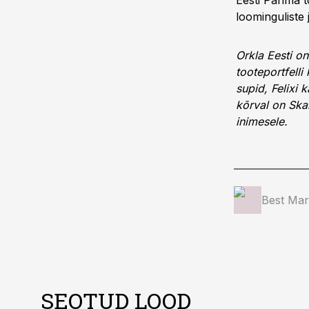
Eesti Parima t
loominguliste j
Orkla Eesti on
tooteportfell
supid, Felixi
kõrval on Skan
inimesele.
Best Mar
SEOTUD LOOD