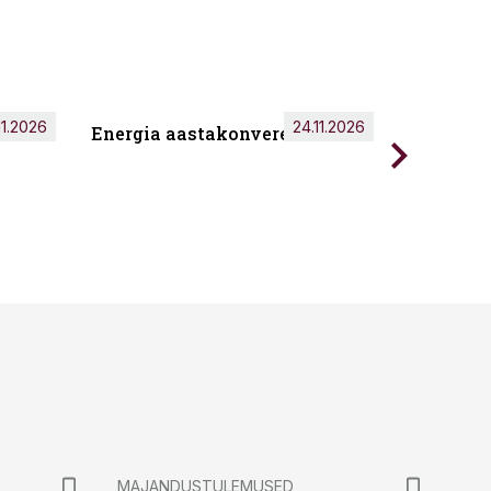
11.2026
24.11.2026
Energia aastakonverents 2026
Tark töö
MAJANDUSTULEMUSED