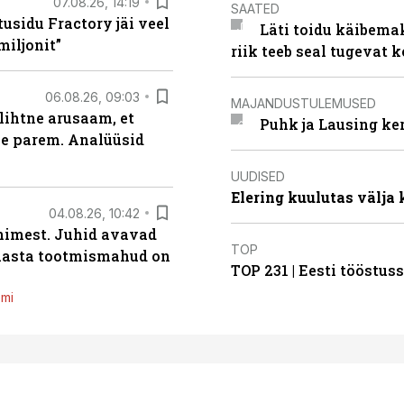
07.08.26, 14:19
SAATED
usidu Fractory jäi veel
Läti toidu käibema
miljonit”
riik teeb seal tugevat k
06.08.26, 09:03
MAJANDUSTULEMUSED
lihtne arusaam, et
Puhk ja Lausing ke
le parem. Analüüsid
UUDISED
Elering kuulutas välja
04.08.26, 10:42
inimest. Juhid avavad
TOP
 aasta tootmismahud on
TOP 231 | Eesti tööstu
emi