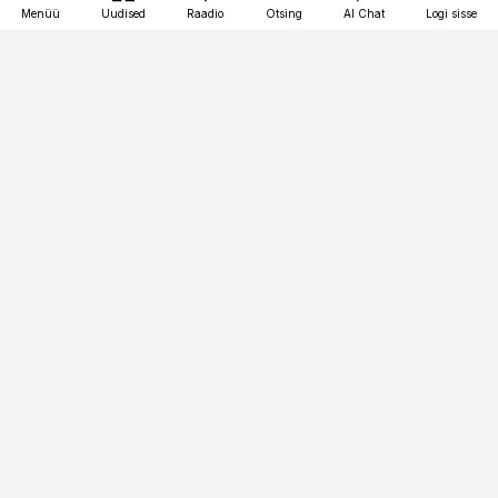
Menüü
Uudised
Raadio
Otsing
AI Chat
Logi sisse
Vana-Lõuna 39/1, 19094 Tallinn
(+372) 667 0111
toostusuudised@toostusuudised.ee
Telli
Reklaam
Firmast
Sisu kasutamisõigused
Ajakirjaniku
eetikakoodeks
Üldtingimused
Privaatsustingimused
Küpsiste poliitika
KKK
Eesti Meediaettevõtete
Eelistuste haldamine
Liit