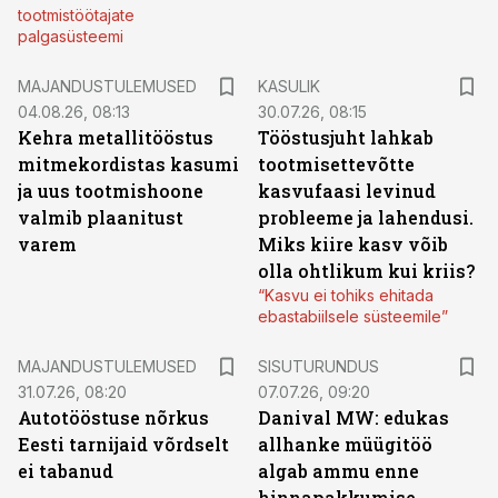
tootmistöötajate
palgasüsteemi
MAJANDUSTULEMUSED
KASULIK
04.08.26, 08:13
30.07.26, 08:15
Kehra metallitööstus
Tööstusjuht lahkab
mitmekordistas kasumi
tootmisettevõtte
ja uus tootmishoone
kasvufaasi levinud
valmib plaanitust
probleeme ja lahendusi.
varem
Miks kiire kasv võib
olla ohtlikum kui kriis?
“Kasvu ei tohiks ehitada
ebastabiilsele süsteemile”
ST
MAJANDUSTULEMUSED
SISUTURUNDUS
31.07.26, 08:20
07.07.26, 09:20
Autotööstuse nõrkus
Danival MW: edukas
Eesti tarnijaid võrdselt
allhanke müügitöö
ei tabanud
algab ammu enne
hinnapakkumise