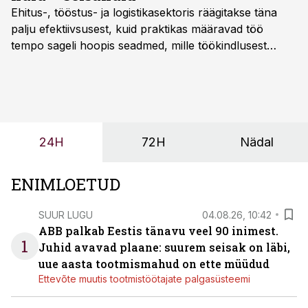
Ehitus-, tööstus- ja logistikasektoris räägitakse täna
palju efektiivsusest, kuid praktikas määravad töö
tempo sageli hoopis seadmed, mille töökindlusest
sõltub kogu objekti või tootmise sujuvus. Kui tõstuk
seisab, töö katkeb või masin ei vasta töötingimustele,
ei tähenda see ettevõtte jaoks ainult tehnilist
probleemi, vaid otsest rahalist kulu, venivaid tähtaegu
ja suuremaid riske tööohutusele.
24H
72H
Nädal
ENIMLOETUD
SUUR LUGU
04.08.26, 10:42
ABB palkab Eestis tänavu veel 90 inimest.
1
Juhid avavad plaane: suurem seisak on läbi,
uue aasta tootmismahud on ette müüdud
Ettevõte muutis tootmistöötajate palgasüsteemi