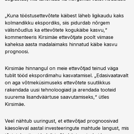
„Kuna tööstusettevõtete käibest läheb ligikaudu kaks
kolmandikku ekspordiks, siis pidurdab nõrgem
välisnõudlus ka ettevõtete kogukäibe kasvu,“
kommenteeris Kirsimäe ettevõtjate poolt viimase
kaheksa aasta madalaimaks hinnatud käibe kasvu
prognoosi.
Kirsimäe hinnangul on meie ettevõtjad teinud väga
tublit tööd ekspordimahu kasvatamisel. „Edasivaatavalt
on aga võtmeküsimuseks ettevõtete suutlikkus
rakendada uusi tehnoloogiaid ja arendada tooteid
suurema lisandväärtuse saavutamiseks,“ ütles
Kirsimäe.
Veel nähtub uuringust, et ettevõtjad prognoosivad
käesoleval aastal investeeringute mahtude langust, mis