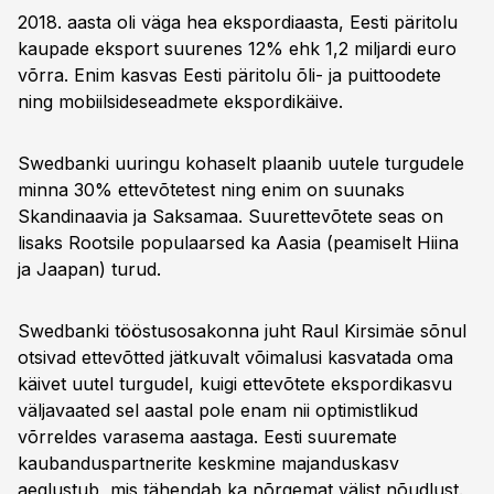
2018. aasta oli väga hea ekspordiaasta, Eesti päritolu
kaupade eksport suurenes 12% ehk 1,2 miljardi euro
võrra. Enim kasvas Eesti päritolu õli- ja puittoodete
ning mobiilsideseadmete ekspordikäive.
Swedbanki uuringu kohaselt plaanib uutele turgudele
minna 30% ettevõtetest ning enim on suunaks
Skandinaavia ja Saksamaa. Suurettevõtete seas on
lisaks Rootsile populaarsed ka Aasia (peamiselt Hiina
ja Jaapan) turud.
Swedbanki tööstusosakonna juht Raul Kirsimäe sõnul
otsivad ettevõtted jätkuvalt võimalusi kasvatada oma
käivet uutel turgudel, kuigi ettevõtete ekspordikasvu
väljavaated sel aastal pole enam nii optimistlikud
võrreldes varasema aastaga. Eesti suuremate
kaubanduspartnerite keskmine majanduskasv
aeglustub, mis tähendab ka nõrgemat välist nõudlust.