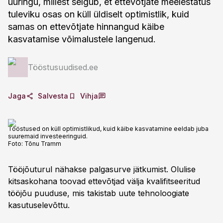
uuringu, millest selgub, et ettevõtjate meelestatus
tuleviku osas on küll üldiselt optimistlik, kuid
samas on ettevõtjate hinnangud käibe
kasvatamise võimalustele langenud.
Tööstusuudised.ee
Jaga
Salvesta
Vihja
Tööstused on küll optimistlikud, kuid käibe kasvatamine eeldab juba
suuremaid investeeringuid.
Foto:
Tõnu Tramm
Tööjõuturul nähakse palgasurve jätkumist. Olulise
kitsaskohana toovad ettevõtjad välja kvalifitseeritud
tööjõu puuduse, mis takistab uute tehnoloogiate
kasutuselevõttu.