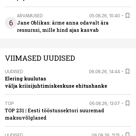
ARVAMUSED
05.08.26, 10:40
6
Jane Oblikas: ärme anna odavalt ära
ressurssi, mille hind ajas kasvab
VIIMASED UUDISED
UUDISED
06.08.26, 14:44
Elering kuulutas
välja kriisijuhtimiskeskuse ehitushanke
TOP
06.08.26, 13:07
TOP 231 | Eesti tööstussektori suuremad
maksuvõlglased
UUDISED
06.08.26, 11:15