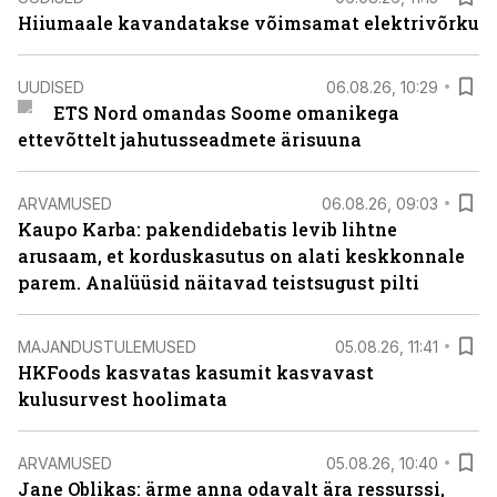
Hiiumaale kavandatakse võimsamat elektrivõrku
UUDISED
06.08.26, 10:29
ETS Nord omandas Soome omanikega
ettevõttelt jahutusseadmete ärisuuna
ARVAMUSED
06.08.26, 09:03
Kaupo Karba: pakendidebatis levib lihtne
arusaam, et korduskasutus on alati keskkonnale
parem. Analüüsid näitavad teistsugust pilti
MAJANDUSTULEMUSED
05.08.26, 11:41
HKFoods kasvatas kasumit kasvavast
kulusurvest hoolimata
ARVAMUSED
05.08.26, 10:40
Jane Oblikas: ärme anna odavalt ära ressurssi,