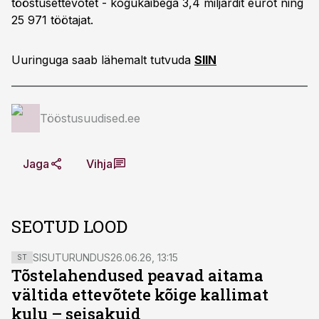
tööstusettevõtet - kogukäibega 3,4 miljardit eurot ning
25 971 töötajat.
Uuringuga saab lähemalt tutvuda
SIIN
Tööstusuudised.ee
Jaga
Vihja
SEOTUD LOOD
SISUTURUNDUS
26.06.26, 13:15
ST
Tõstelahendused peavad aitama
vältida ettevõtete kõige kallimat
kulu – seisakuid