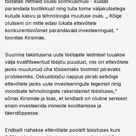
tõstatab mitmeid olulisi sõlmküsimusi - kuidas
parandada tootlikkust ning tulla toime väljakutsetega
kulude kasvu ja tehnoloogia muutuse osas. „ Kõige
olulisem on mitte edasi lükata ettevõtete
konkurentsivõimet parandavaid investeeringuid, “
toonitas Kirsimäe.
Suurima takistusena uute töötajate leidmisel tuuakse
välja kvalifitseeritud tööjõu puudust, mis on ettevõtete
jaoks muutunud üha tõsisemaks tootmist piiravaks
probleemiks. Oskustööjõu nappus piirab eelkõige
ettevõtete jaoks uute investeeringute tegemist ning
moodsate tehnoloogiate rakendamist tööstuses,“
sõnas Kirsimäe ja lisas, et kindlasti on oluline senisest
enam investeerida inimeste koolitamisse ja
täiendõppesse.
Endiselt nähakse ettevõtete poolelt tööstuses kuni