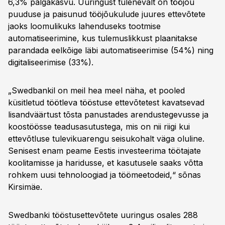
6,3% palgakasvu. Uuringust tulenevalt on tööjõu
puuduse ja paisunud tööjõukulude juures ettevõtete
jaoks loomulikuks lahenduseks tootmise
automatiseerimine, kus tulemuslikkust plaanitakse
parandada eelkõige läbi automatiseerimise (54%) ning
digitaliseerimise (33%).
„Swedbankil on meil hea meel näha, et pooled
küsitletud töötleva tööstuse ettevõtetest kavatsevad
lisandväärtust tõsta panustades arendustegevusse ja
koostöösse teadusasutustega, mis on nii riigi kui
ettevõtluse tulevikuarengu seisukohalt väga oluline.
Senisest enam peame Eestis investeerima töötajate
koolitamisse ja haridusse, et kasutusele saaks võtta
rohkem uusi tehnoloogiad ja töömeetodeid,“ sõnas
Kirsimäe.
Swedbanki tööstusettevõtete uuringus osales 288