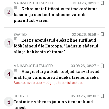
MAJANDUSTULEMUSED
04.08.26, 08:13
Kehra metallitööstus mitmekordistas
2
kasumi ja uus tootmishoone valmib
plaanitust varem
SAATED
03.08.26, 16:59
Eestis arendatud elektriline surfilaud
3
lööb laineid üle Euroopa. “Ladusin säästud
alla ja hakkasin ehitama”
MAJANDUSTULEMUSED
03.08.26, 08:27
Haagiseturg ärkab: tootjad kasvatavad
4
mahtu ja valmistuvad uueks laienemiseks
Bestnet avab uue müügi- ja tootmiskeskuse
UUDISED
05.08.26, 08:30
5
Tootmine vähenes juunis viiendat kuud
järjest