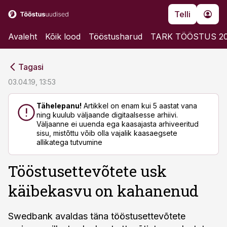
Telli
Avaleht
Kõik lood
Tööstusharud
TARK TÖÖSTUS 2
cebook
cebook
Tagasi
Twitter)
Twitter)
03.04.19, 13:53
kedIn
kedIn
Tähelepanu!
Artikkel on enam kui 5 aastat vana
ning kuulub väljaande digitaalsesse arhiivi.
ail
ail
Väljaanne ei uuenda ega kaasajasta arhiveeritud
sisu, mistõttu võib olla vajalik kaasaegsete
k
k
allikatega tutvumine
Tööstusettevõtete usk
käibekasvu on kahanenud
Swedbank avaldas täna tööstusettevõtete