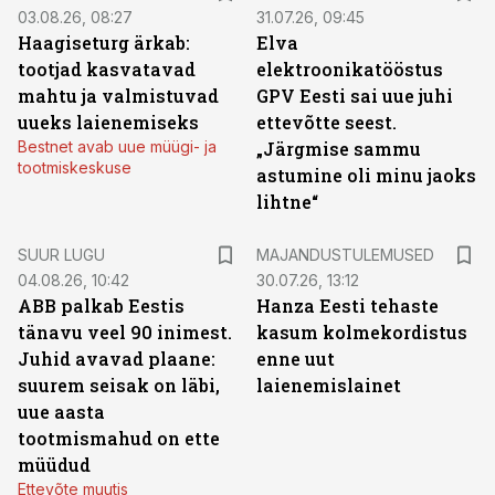
03.08.26, 08:27
31.07.26, 09:45
Haagiseturg ärkab:
Elva
tootjad kasvatavad
elektroonikatööstus
mahtu ja valmistuvad
GPV Eesti sai uue juhi
uueks laienemiseks
ettevõtte seest.
Bestnet avab uue müügi- ja
„Järgmise sammu
tootmiskeskuse
astumine oli minu jaoks
lihtne“
SUUR LUGU
MAJANDUSTULEMUSED
04.08.26, 10:42
30.07.26, 13:12
ABB palkab Eestis
Hanza Eesti tehaste
tänavu veel 90 inimest.
kasum kolmekordistus
Juhid avavad plaane:
enne uut
suurem seisak on läbi,
laienemislainet
uue aasta
tootmismahud on ette
müüdud
Ettevõte muutis