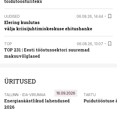
toidutöösturiteks
UUDISED
06.08.26, 14:44
Elering kuulutas
välja kriisijuhtimiskeskuse ehitushanke
TOP
06.08.26, 13:07
TOP 231 | Eesti tööstussektori suuremad
maksuvõlglased
ÜRITUSED
16.09.2026
TALLINN - IDA-VIRUMAA
TARTU
Energiasäästlikud lahendused
Puidutööstuse 
2026