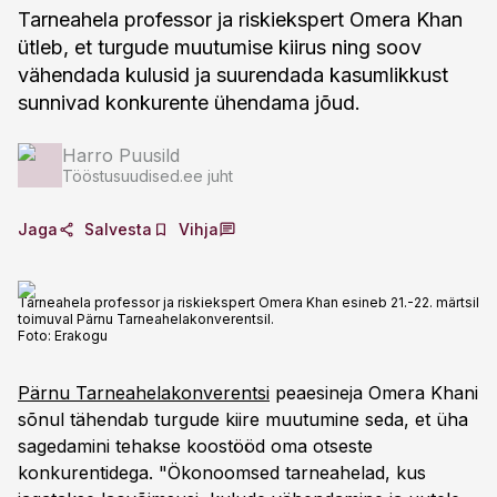
Tarneahela professor ja riskiekspert Omera Khan
ütleb, et turgude muutumise kiirus ning soov
vähendada kulusid ja suurendada kasumlikkust
sunnivad konkurente ühendama jõud.
Harro Puusild
Tööstusuudised.ee juht
Jaga
Salvesta
Vihja
Tarneahela professor ja riskiekspert Omera Khan esineb 21.-22. märtsil
toimuval Pärnu Tarneahelakonverentsil.
Foto:
Erakogu
Pärnu Tarneahelakonverentsi
peaesineja Omera Khani
sõnul tähendab turgude kiire muutumine seda, et üha
sagedamini tehakse koostööd oma otseste
konkurentidega. "Ökonoomsed tarneahelad, kus