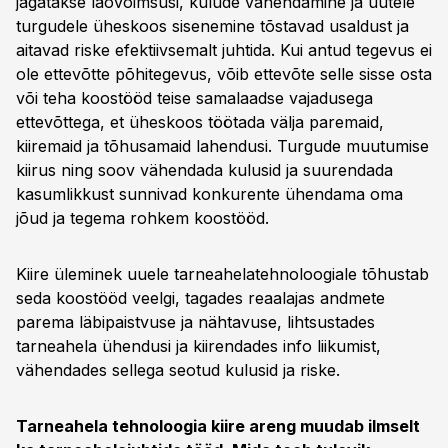
jagatakse laovõimsusi, kulude vähendamine ja uutele
turgudele üheskoos sisenemine tõstavad usaldust ja
aitavad riske efektiivsemalt juhtida. Kui antud tegevus ei
ole ettevõtte põhitegevus, võib ettevõte selle sisse osta
või teha koostööd teise samalaadse vajadusega
ettevõttega, et üheskoos töötada välja paremaid,
kiiremaid ja tõhusamaid lahendusi. Turgude muutumise
kiirus ning soov vähendada kulusid ja suurendada
kasumlikkust sunnivad konkurente ühendama oma
jõud ja tegema rohkem koostööd.
Kiire üleminek uuele tarneahelatehnoloogiale tõhustab
seda koostööd veelgi, tagades reaalajas andmete
parema läbipaistvuse ja nähtavuse, lihtsustades
tarneahela ühendusi ja kiirendades info liikumist,
vähendades sellega seotud kulusid ja riske.
Tarneahela tehnoloogia kiire areng muudab ilmselt