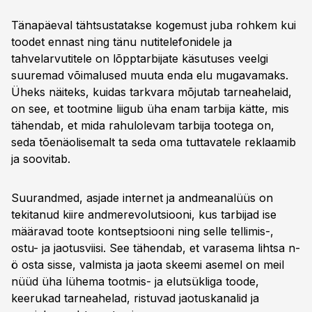
Tänapäeval tähtsustatakse kogemust juba rohkem kui
toodet ennast ning tänu nutitelefonidele ja
tahvelarvutitele on lõpptarbijate käsutuses veelgi
suuremad võimalused muuta enda elu mugavamaks.
Üheks näiteks, kuidas tarkvara mõjutab tarneahelaid,
on see, et tootmine liigub üha enam tarbija kätte, mis
tähendab, et mida rahulolevam tarbija tootega on,
seda tõenäolisemalt ta seda oma tuttavatele reklaamib
ja soovitab.
Suurandmed, asjade internet ja andmeanalüüs on
tekitanud kiire andmerevolutsiooni, kus tarbijad ise
määravad toote kontseptsiooni ning selle tellimis-,
ostu- ja jaotusviisi. See tähendab, et varasema lihtsa n-
ö osta sisse, valmista ja jaota skeemi asemel on meil
nüüd üha lühema tootmis- ja elutsükliga toode,
keerukad tarneahelad, ristuvad jaotuskanalid ja