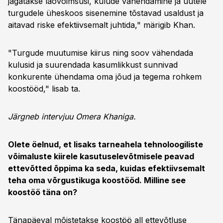
jagatakse laovõimsusi, kulude vähendamine ja uutele
turgudele üheskoos sisenemine tõstavad usaldust ja
aitavad riske efektiivsemalt juhtida," märigib Khan.
"Turgude muutumise kiirus ning soov vähendada
kulusid ja suurendada kasumlikkust sunnivad
konkurente ühendama oma jõud ja tegema rohkem
koostööd," lisab ta.
Järgneb intervjuu Omera Khaniga.
Olete öelnud, et lisaks tarneahela tehnoloogiliste
võimaluste kiirele kasutuselevõtmisele peavad
ettevõtted õppima ka seda, kuidas efektiivsemalt
teha oma võrgustikuga koostööd. Milline see
koostöö täna on?
Tänapäeval mõistetakse koostöö all ettevõtluse