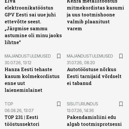
Elva
Kehra metallitööstus
elektroonikatööstus
mitmekordistas kasumi
GPV Eesti sai uue juhi
ja uus tootmishoone
ettevõtte seest.
valmib plaanitust
„Järgmise sammu
varem
astumine oli minu jaoks
lihtne“
MAJANDUSTULEMUSED
MAJANDUSTULEMUSED
30.07.26, 13:12
31.07.26, 08:20
Hanza Eesti tehaste
Autotööstuse nõrkus
kasum kolmekordistus
Eesti tarnijaid võrdselt
enne uut
ei tabanud
laienemislainet
ST
TOP
SISUTURUNDUS
06.08.26, 13:07
13.07.26, 14:36
TOP 231 | Eesti
Pakendamisliini edu
tööstussektori
algab tootmisprotsessi