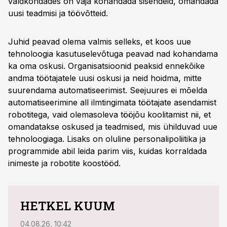
valdkondades on vaja kohandada sisendeid, omandada
uusi teadmisi ja töövõtteid.
Juhid peavad olema valmis selleks, et koos uue
tehnoloogia kasutuselevõtuga peavad nad kohandama
ka oma oskusi. Organisatsioonid peaksid ennekõike
andma töötajatele uusi oskusi ja neid hoidma, mitte
suurendama automatiseerimist. Seejuures ei mõelda
automatiseerimine all ilmtingimata töötajate asendamist
robotitega, vaid olemasoleva tööjõu koolitamist nii, et
omandatakse oskused ja teadmised, mis ühilduvad uue
tehnoloogiaga. Lisaks on oluline personalipoliitika ja
programmide abil leida parim viis, kuidas korraldada
inimeste ja robotite koostööd.
HETKEL KUUM
04.08.26, 10:42
04.08