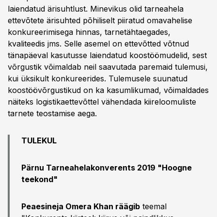
laiendatud ärisuhtlust. Minevikus olid tarneahela
ettevõtete ärisuhted põhiliselt piiratud omavahelise
konkureerimisega hinnas, tarnetähtaegades,
kvaliteedis jms. Selle asemel on ettevõtted võtnud
tänapäeval kasutusse laiendatud koostöömudelid, sest
võrgustik võimaldab neil saavutada paremaid tulemusi,
kui üksikult konkureerides. Tulemusele suunatud
koostöövõrgustikud on ka kasumlikumad, võimaldades
näiteks logistikaettevõttel vähendada kiireloomuliste
tarnete teostamise aega.
TULEKUL
Pärnu Tarneahelakonverents 2019 "Hoogne
teekond"
Peaesineja Omera Khan räägib
teemal