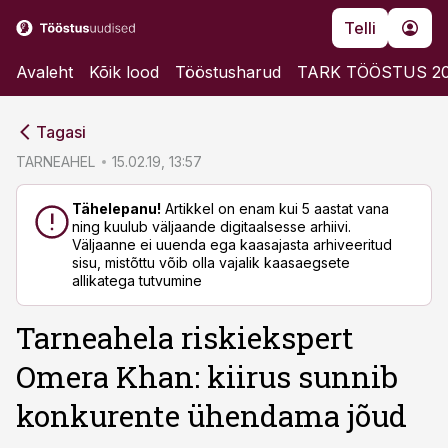
Telli
Avaleht
Kõik lood
Tööstusharud
TARK TÖÖSTUS 2
cebook
cebook
Tagasi
Twitter)
Twitter)
TARNEAHEL
15.02.19, 13:57
kedIn
kedIn
Tähelepanu!
Artikkel on enam kui 5 aastat vana
ning kuulub väljaande digitaalsesse arhiivi.
ail
ail
Väljaanne ei uuenda ega kaasajasta arhiveeritud
sisu, mistõttu võib olla vajalik kaasaegsete
k
k
allikatega tutvumine
Tarneahela riskiekspert
Omera Khan: kiirus sunnib
konkurente ühendama jõud