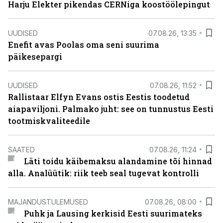
Harju Elekter pikendas CERNiga koostöölepingut
UUDISED
07.08.26, 13:35
Enefit avas Poolas oma seni suurima
päikesepargi
UUDISED
07.08.26, 11:52
Rallistaar Elfyn Evans ostis Eestis toodetud
aiapaviljoni. Palmako juht: see on tunnustus Eesti
tootmiskvaliteedile
SAATED
07.08.26, 11:24
Läti toidu käibemaksu alandamine tõi hinnad
alla. Analüütik: riik teeb seal tugevat kontrolli
MAJANDUSTULEMUSED
07.08.26, 08:00
Puhk ja Lausing kerkisid Eesti suurimateks