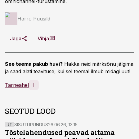
omnichannel-turustamine.
Harro Puusild
Jaga
Vihja
See teema pakub huvi?
Hakka neid märksõnu jälgima
ja saad alati teavituse, kui sel teemal ilmub midagi uut!
Tarneahel
SEOTUD LOOD
SISUTURUNDUS
26.06.26, 13:15
ST
Tõstelahendused peavad aitama