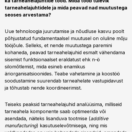
ka tarneahelajuhtide tööd. Mida toob tulevik
tarneahelajuhtidele ja mida peavad nad muutustega
seoses arvestama?
Uue tehnoloogia juurutamise ja nõudluse kasvu poolt
põhjustatud fundamentaalsel muutusel on oluline mõju
tööjõule. Selleks, et nende muutustega paremini
kohaneda, peavad tarneahelajuhid esmalt vähendama
sisemist funktsionaalset eraldatust ehk n-ö
silomõtlemist, mida esineb enamikus
äriorganisatsioonides. Teabe vahetamine ja koostöö
soodustamine suurendab tarneahelate vastupidavust
ja tõhustab nende koordineerimist.
Teiseks peaksid tarneahelajuhid analüüsima, milliseid
tarneahela komponente saab optimeerida või
asendada, näiteks lisanduva tootmise (
additive
manufacturing
) kasutuselevõtmisega, ning mis