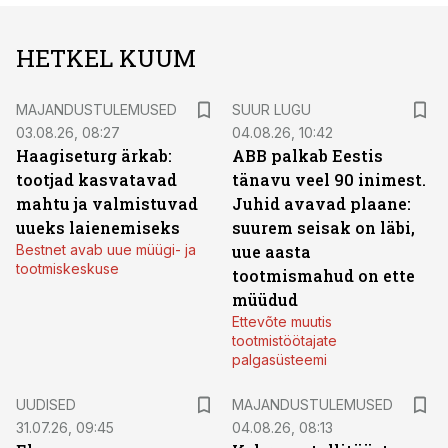
HETKEL KUUM
MAJANDUSTULEMUSED
SUUR LUGU
03.08.26, 08:27
04.08.26, 10:42
Haagiseturg ärkab:
ABB palkab Eestis
tootjad kasvatavad
tänavu veel 90 inimest.
mahtu ja valmistuvad
Juhid avavad plaane:
uueks laienemiseks
suurem seisak on läbi,
Bestnet avab uue müügi- ja
uue aasta
tootmiskeskuse
tootmismahud on ette
müüdud
Ettevõte muutis
tootmistöötajate
palgasüsteemi
UUDISED
MAJANDUSTULEMUSED
31.07.26, 09:45
04.08.26, 08:13