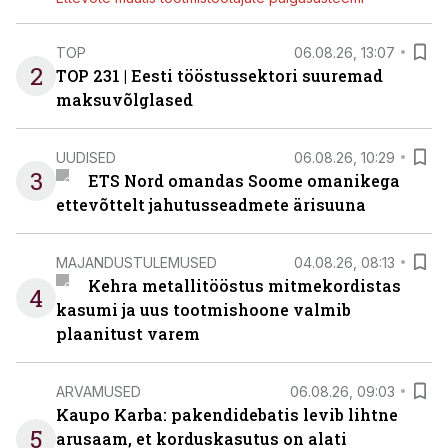
TOP
06.08.26, 13:07
2
TOP 231 | Eesti tööstussektori suuremad
maksuvõlglased
UUDISED
06.08.26, 10:29
3
ETS Nord omandas Soome omanikega
ettevõttelt jahutusseadmete ärisuuna
MAJANDUSTULEMUSED
04.08.26, 08:13
Kehra metallitööstus mitmekordistas
4
kasumi ja uus tootmishoone valmib
plaanitust varem
ARVAMUSED
06.08.26, 09:03
Kaupo Karba: pakendidebatis levib lihtne
5
arusaam, et korduskasutus on alati