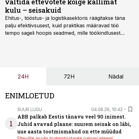
vältida ettevõtete kõige kallimat
kulu – seisakuid
Ehitus-, tööstus- ja logistikasektoris räägitakse täna
palju efektiivsusest, kuid praktikas määravad töö
tempo sageli hoopis seadmed, mille töökindlusest
sõltub kogu objekti või tootmise sujuvus. Kui tõstuk
seisab, töö katkeb või masin ei vasta töötingimustele,
ei tähenda see ettevõtte jaoks ainult tehnilist
probleemi, vaid otsest rahalist kulu, venivaid tähtaegu
ja suuremaid riske tööohutusele.
24H
72H
Nädal
ENIMLOETUD
SUUR LUGU
04.08.26, 10:42
ABB palkab Eestis tänavu veel 90 inimest.
1
Juhid avavad plaane: suurem seisak on läbi,
uue aasta tootmismahud on ette müüdud
Ettevõte muutis tootmistöötajate palgasüsteemi