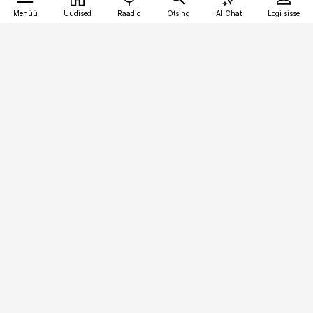
Menüü
Uudised
Raadio
Otsing
AI Chat
Logi sisse
Vana-Lõuna 39/1, 19094 Tallinn
(+372) 667 0111
toostusuudised@toostusuudised.ee
Telli
Reklaam
Firmast
Sisu kasutamisõigused
Ajakirjaniku
eetikakoodeks
Üldtingimused
Privaatsustingimused
Küpsiste poliitika
KKK
Eesti Meediaettevõtete
Eelistuste haldamine
Liit