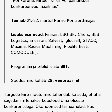
"Konkurents kiirteel: kiirus või paindlikkus
konkureerivas maailmas".
Toimub
21.-22. märtsil Pärnu Kontserdimajas
Lisaks esinevad:
Finnair, LSG Sky Chefs, BLS
Logistics, Ericsson, Salvest, Iglucraft, STACC,
Maxima, Radius Machining, Pipelife Eesti,
COMODULE jt.
Programmi ja piletid leiate
SIIT
.
Soodushind kehtib
28. veebruarini!
Turgude kiire muutumine tähendab ka seda, et üha
sagedamini tehakse koostööd oma otseste
konkurentidega. Ökonoomsed tarneahelad, kus