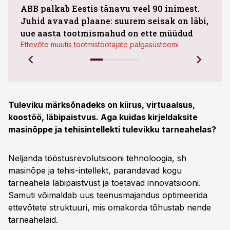
ABB palkab Eestis tänavu veel 90 inimest.
Juhid avavad plaane: suurem seisak on läbi,
kasu
uue aasta tootmismahud on ette müüdud
plaa
Ettevõte muutis tootmistöötajate palgasüsteemi
Tuleviku märksõnadeks on kiirus, virtuaalsus,
koostöö, läbipaistvus. Aga kuidas kirjeldaksite
masinõppe ja tehisintellekti tulevikku tarneahelas?
Neljanda tööstusrevolutsiooni tehnoloogia, sh
masinõpe ja tehis-intellekt, parandavad kogu
tarneahela läbipaistvust ja toetavad innovatsiooni.
Samuti võimaldab uus teenusmajandus optimeerida
ettevõtete struktuuri, mis omakorda tõhustab nende
tarneahelaid.