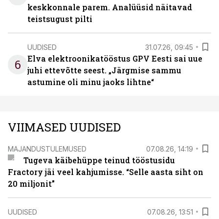
keskkonnale parem. Analüüsid näitavad
teistsugust pilti
UUDISED
31.07.26, 09:45
Elva elektroonikatööstus GPV Eesti sai uue
6
juhi ettevõtte seest. „Järgmise sammu
astumine oli minu jaoks lihtne“
VIIMASED UUDISED
MAJANDUSTULEMUSED
07.08.26, 14:19
Tugeva käibehüppe teinud tööstusidu
Fractory jäi veel kahjumisse. “Selle aasta siht on
20 miljonit”
UUDISED
07.08.26, 13:51