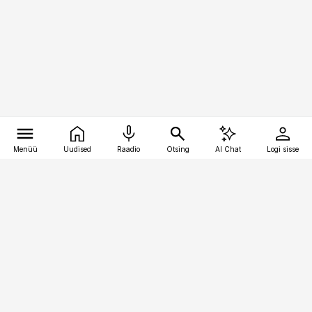
Menüü
Uudised
Raadio
Otsing
AI Chat
Logi sisse
Vana-Lõuna 39/1, 19094 Tallinn
(+372) 667 0111
toostusuudised@toostusuudised.ee
Telli
Reklaam
Firmast