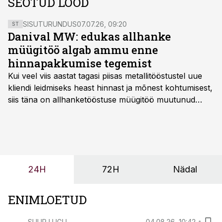
SEOTUD LOOD
SISUTURUNDUS
07.07.26, 09:20
ST
Danival MW: edukas allhanke
müügitöö algab ammu enne
hinnapakkumise tegemist
Kui veel viis aastat tagasi piisas metallitööstustel uue
kliendi leidmiseks heast hinnast ja mõnest kohtumisest,
siis täna on allhanketööstuse müügitöö muutunud
märksa pikemaks ja süsteemsemaks. Konkurents on
kasvanud, kliendid kaaluvad otsuseid põhjalikumalt
ning partnerit ei valita enam ainult tootmisvõimekuse
või hinnakirja järgi.
24H
72H
Nädal
ENIMLOETUD
SUUR LUGU
04.08.26, 10:42