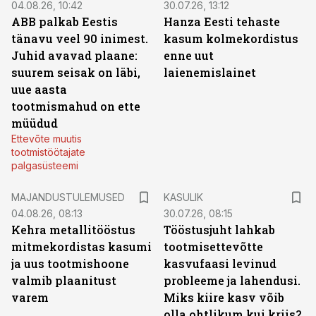
04.08.26, 10:42
30.07.26, 13:12
ABB palkab Eestis
Hanza Eesti tehaste
tänavu veel 90 inimest.
kasum kolmekordistus
Juhid avavad plaane:
enne uut
suurem seisak on läbi,
laienemislainet
uue aasta
tootmismahud on ette
müüdud
Ettevõte muutis
tootmistöötajate
palgasüsteemi
MAJANDUSTULEMUSED
KASULIK
04.08.26, 08:13
30.07.26, 08:15
Kehra metallitööstus
Tööstusjuht lahkab
mitmekordistas kasumi
tootmisettevõtte
ja uus tootmishoone
kasvufaasi levinud
valmib plaanitust
probleeme ja lahendusi.
varem
Miks kiire kasv võib
olla ohtlikum kui kriis?