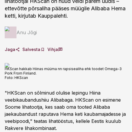
lihatootjal HKScan on nüüd veidi parem uudis –
ettevõtte põrsaliha pääses müügile Alibaba Hema
ketti, kirjutab Kauppalehti.
Anu Jõgi
Jaga
Salvesta
Vihja
HKScan hakkab Hiinas müüma nn rapsisealiha ehk toodet Omega-3
Pork From Finland.
Foto:
HKScan
"HKScan on sõlminud olulise lepingu Hiina
veebikaubandushiiu Alibabaga. HKScan on esimene
Soome lihatootja, kes saab oma tooted Alibaba
jaekaubandust raputava Hema keti kaubamajadesse ja
veebipoodi," teatas lihatööstus, kellele Eestis kuulub
Rakvere lihakombinaat.