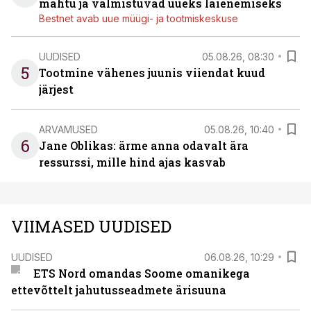
mahtu ja valmistuvad uueks laienemiseks
Bestnet avab uue müügi- ja tootmiskeskuse
UUDISED
05.08.26, 08:30
5
Tootmine vähenes juunis viiendat kuud
järjest
ARVAMUSED
05.08.26, 10:40
6
Jane Oblikas: ärme anna odavalt ära
ressurssi, mille hind ajas kasvab
VIIMASED UUDISED
UUDISED
06.08.26, 10:29
ETS Nord omandas Soome omanikega
ettevõttelt jahutusseadmete ärisuuna