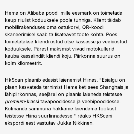
Hema on Alibaba pood, mille eesmärk on toimetada
kaup riiulist koduuksele poole tunniga. Klient täidab
mobiilirakenduses oma ostukorvi, QR-koodi
skaneerimisel saab ta lisateavet toote kohta. Poes
toimetatakse kliendi ostud otse kassasse ja veebiostud
koduuksele. Pärast maksmist viivad motokullerid
kauba kassalindilt kliendi koju. Piirkonna suurus on
kolm kilomeetrit.
HkScan plaanib edasist laienemist Hiinas. "Esialgu on
plaan kasvatada tarnimist Hema keti sees Shanghais ja
lähipiirkonnas, seejärel on plaanis laieneda teistesse
premium
-klassi tavapoodidesse ja veebipoodidesse.
Kolmanda sammuna hakkame laiendama fookust
teistesse Hiina suurlinnadesse," rääkis HKScani
ekspordi eest vastutav Jukka Nikkinen.