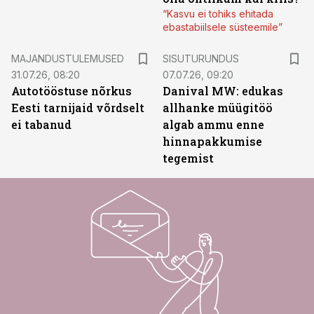
“Kasvu ei tohiks ehitada
ebastabiilsele süsteemile”
ST
MAJANDUSTULEMUSED
SISUTURUNDUS
31.07.26, 08:20
07.07.26, 09:20
Autotööstuse nõrkus
Danival MW: edukas
Eesti tarnijaid võrdselt
allhanke müügitöö
ei tabanud
algab ammu enne
hinnapakkumise
tegemist