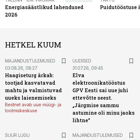
Energiasäästlikud lahendused
Puidutööstuse 
2026
HETKEL KUUM
MAJANDUSTULEMUSED
UUDISED
03.08.26, 08:27
31.07.26, 09:45
Haagiseturg ärkab:
Elva
tootjad kasvatavad
elektroonikatööstus
mahtu ja valmistuvad
GPV Eesti sai uue juhi
uueks laienemiseks
ettevõtte seest.
Bestnet avab uue müügi- ja
„Järgmise sammu
tootmiskeskuse
astumine oli minu jaoks
lihtne“
SUUR LUGU
MAJANDUSTULEMUSED