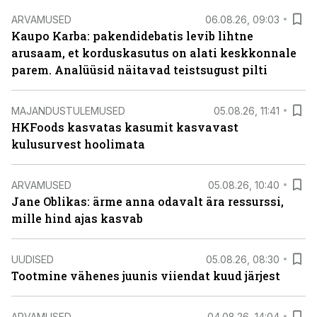
ARVAMUSED
06.08.26, 09:03
Kaupo Karba: pakendidebatis levib lihtne
arusaam, et korduskasutus on alati keskkonnale
parem. Analüüsid näitavad teistsugust pilti
MAJANDUSTULEMUSED
05.08.26, 11:41
HKFoods kasvatas kasumit kasvavast
kulusurvest hoolimata
ARVAMUSED
05.08.26, 10:40
Jane Oblikas: ärme anna odavalt ära ressurssi,
mille hind ajas kasvab
UUDISED
05.08.26, 08:30
Tootmine vähenes juunis viiendat kuud järjest
ARVAMUSED
04.08.26, 14:04