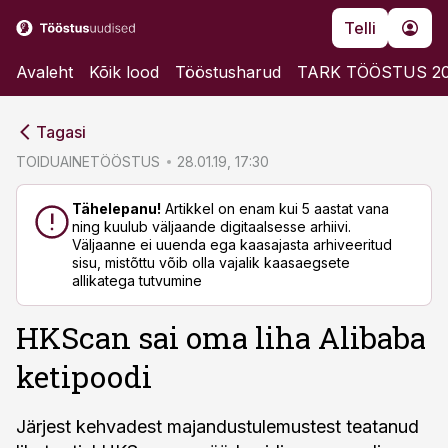
Telli
Avaleht
Kõik lood
Tööstusharud
TARK TÖÖSTUS 2
cebook
cebook
Tagasi
Twitter)
Twitter)
TOIDUAINETÖÖSTUS
28.01.19, 17:30
kedIn
kedIn
Tähelepanu!
Artikkel on enam kui 5 aastat vana
ning kuulub väljaande digitaalsesse arhiivi.
ail
ail
Väljaanne ei uuenda ega kaasajasta arhiveeritud
sisu, mistõttu võib olla vajalik kaasaegsete
k
k
allikatega tutvumine
HKScan sai oma liha Alibaba
ketipoodi
Järjest kehvadest majandustulemustest teatanud