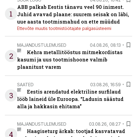
ABB palkab Eestis tänavu veel 90 inimest.
1
Juhid avavad plaane: suurem seisak on läbi,
uue aasta tootmismahud on ette müüdud
Ettevõte muutis tootmistöötajate palgasüsteemi
MAJANDUSTULEMUSED
04.08.26, 08:13
Kehra metallitööstus mitmekordistas
2
kasumi ja uus tootmishoone valmib
plaanitust varem
SAATED
03.08.26, 16:59
Eestis arendatud elektriline surfilaud
3
lööb laineid üle Euroopa. “Ladusin säästud
alla ja hakkasin ehitama”
MAJANDUSTULEMUSED
03.08.26, 08:27
Haagiseturg ärkab: tootjad kasvatavad
4