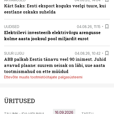
Kärt Saks: Eesti eksport koguks veelgi tuure, kui
eestlane oskaks suhelda
UUDISED
04.08.26, 11:15
Elektrilevi investeerib elektrivõrgu arengusse
kolme aasta jooksul pool miljardit eurot
SUUR LUGU
04.08.26, 10:42
ABB palkab Eestis tänavu veel 90 inimest. Juhid
avavad plaane: suurem seisak on läbi, uue aasta
tootmismahud on ette müüdud
Ettevõte muutis tootmistöötajate palgasüsteemi
ÜRITUSED
16.09.2026
TALLINN - IDA-VIRUMAA
TARTU