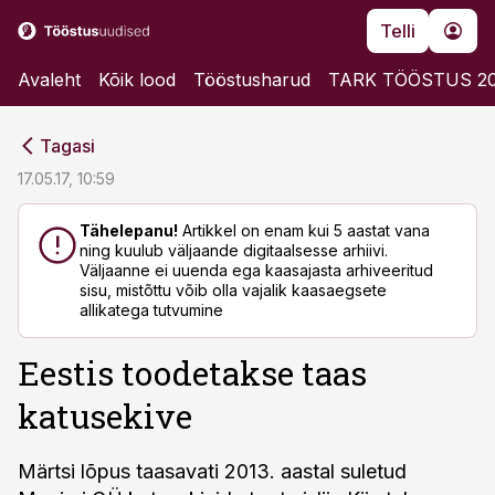
Telli
Avaleht
Kõik lood
Tööstusharud
TARK TÖÖSTUS 2
cebook
cebook
Tagasi
Twitter)
Twitter)
17.05.17, 10:59
kedIn
kedIn
Tähelepanu!
Artikkel on enam kui 5 aastat vana
ning kuulub väljaande digitaalsesse arhiivi.
ail
ail
Väljaanne ei uuenda ega kaasajasta arhiveeritud
sisu, mistõttu võib olla vajalik kaasaegsete
k
k
allikatega tutvumine
Eestis toodetakse taas
katusekive
Märtsi lõpus taasavati 2013. aastal suletud