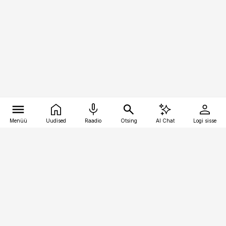
Menüü
Uudised
Raadio
Otsing
AI Chat
Logi sisse
Vana-Lõuna 39/1, 19094 Tallinn
(+372) 667 0111
toostusuudised@toostusuudised.ee
Telli
Reklaam