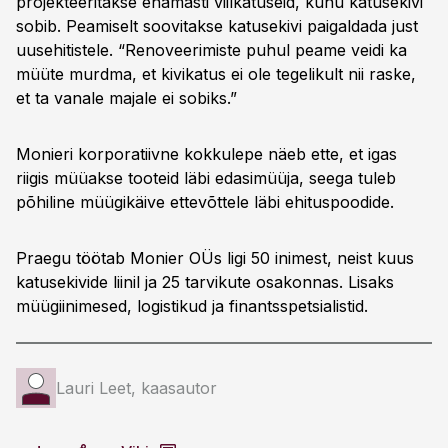
projekteeritakse enamasti viilkatuseid, kuhu katusekivi
sobib. Peamiselt soovitakse katusekivi paigaldada just
uusehitistele. “Renoveerimiste puhul peame veidi ka
müüte murdma, et kivikatus ei ole tegelikult nii raske,
et ta vanale majale ei sobiks.”
Monieri korporatiivne kokkulepe näeb ette, et igas
riigis müüakse tooteid läbi edasimüüja, seega tuleb
põhiline müügikäive ettevõttele läbi ehituspoodide.
Praegu töötab Monier OÜs ligi 50 inimest, neist kuus
katusekivide liinil ja 25 tarvikute osakonnas. Lisaks
müügiinimesed, logistikud ja finantsspetsialistid.
Lauri Leet, kaasautor