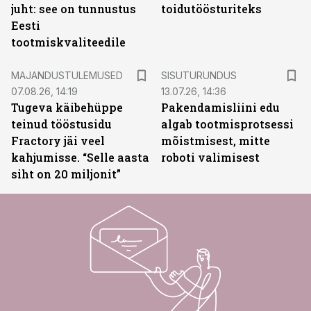
juht: see on tunnustus
toidutöösturiteks
Eesti
tootmiskvaliteedile
ST
MAJANDUSTULEMUSED
SISUTURUNDUS
07.08.26, 14:19
13.07.26, 14:36
Tugeva käibehüppe
Pakendamisliini edu
teinud tööstusidu
algab tootmisprotsessi
Fractory jäi veel
mõistmisest, mitte
kahjumisse. “Selle aasta
roboti valimisest
siht on 20 miljonit”