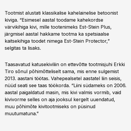
Tootmist alustati klassikalise kahelainelise betoonist
kiviga. “Esimesel aastal toodame kahekordse
värvikihiga kivi, mille tootenimeks Est-Stein Plus,
järgmisel aastal hakkame tootma ka spetsiaalse
kaitsekihiga toodet nimega Est-Stein Protector,”
selgitas ta lisaks.
Taasavatud katusekiviliin on ettevõtte tootmisjuhi Erkki
Tiro sõnul põhimõtteliselt sama, mis enne sulgemist
2013. aastani töötas. Vahepealsetel aastatel liin seisis,
nüüd seati see taas töökorda. “Liini südameks on 2006.
aastal paigaldatud masin, mis kivi valmis vormib, vaid
kivivorme selles on aja jooksul kergelt uuendatud,
muu põhimõte kivitootmiseks on püsinud
muutumatuna.”