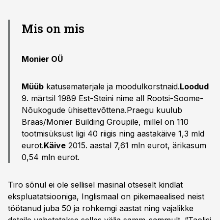
Mis on mis
Monier OÜ
Müüb
katusematerjale ja moodulkorstnaid.
Loodud
9. märtsil 1989 Est-Steini nime all Rootsi-Soome-
Nõukogude ühisettevõttena.Praegu kuulub
Braas/Monier Building Groupile, millel on 110
tootmisüksust ligi 40 riigis ning aastakäive 1,3 mld
eurot.
Käive
2015. aastal 7,61 mln eurot, ärikasum
0,54 mln eurot.
Tiro sõnul ei ole sellisel masinal otseselt kindlat
ekspluatatsiooniga, Inglismaal on pikemaealised neist
töötanud juba 50 ja rohkemgi aastat ning vajalikke