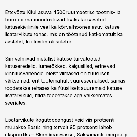
Ettevõtte Kiiul asuva 4500ruutmeetrise tootmis- ja
büroopinna moodustavad lisaks taasavatud
katusekiviliinile veel ka kõrvalhoones asuv katuse
lisatarvikute tehas, mis on töötanud katkematult ka
aastatel, kui kiviliin oli suletud.
Siin valmivad metallist katuse turvatooted,
katuseredelid, lumetõkked, käigusillad, erinevad
kinnitusvahendid. Neist viimased on füüsiliselt
väiksemad, ent tootemahult suureseerialised, samas
toodetakse tehases ka füüsiliselt suuremaid katuse
lisatarvikuid, mida toodetakse aga väiksemates
seeriates.
Lisatarvikute kogutoodangust vaid viis protsenti
müüakse Eestis ning tervelt 95 protsenti läheb
ekspordiks – Skandinaaviasse, Saksamaale ning isegi