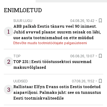
ENIMLOETUD
SUUR LUGU
04.08.26, 10:42
ABB palkab Eestis tänavu veel 90 inimest.
1
Juhid avavad plaane: suurem seisak on läbi,
uue aasta tootmismahud on ette müüdud
Ettevõte muutis tootmistöötajate palgasüsteemi
TOP
06.08.26, 13:07
2
TOP 231 | Eesti tööstussektori suuremad
maksuvõlglased
UUDISED
07.08.26, 11:52
Rallistaar Elfyn Evans ostis Eestis toodetud
3
aiapaviljoni. Palmako juht: see on tunnustus
Eesti tootmiskvaliteedile