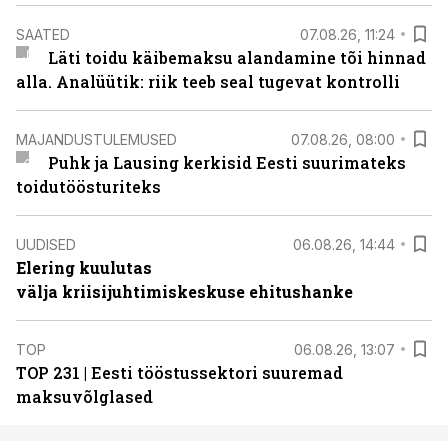
SAATED
07.08.26, 11:24
Läti toidu käibemaksu alandamine tõi hinnad
alla. Analüütik: riik teeb seal tugevat kontrolli
MAJANDUSTULEMUSED
07.08.26, 08:00
Puhk ja Lausing kerkisid Eesti suurimateks
toidutöösturiteks
UUDISED
06.08.26, 14:44
Elering kuulutas
välja kriisijuhtimiskeskuse ehitushanke
TOP
06.08.26, 13:07
TOP 231 | Eesti tööstussektori suuremad
maksuvõlglased