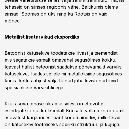
detaile vahetatakse selles välja samm-sammult. “Taolisi
tehaseid on siinses regioonis vähe, Baltikumis oleme
ainsad, Soomes on üks ning ka Rootsis on vaid
mõned.”
Metallist lisatarvikud ekspordiks
Betoonist katusekive toodetakse liivast ja tsemendist,
mis segatakse esmalt omavahel segusõlmes kokku.
Igavast hallist betoonist saadakse põnevamaid värvilisi
katusekive, lisades sellele nii metalloksiide segusõlmes
kui ka kattes ahjust välja tulnud juba kivistunud kivid
spetsiaalsete värvikihtidega.
Kiiul asuva tehase üks plussidest on ettevõtte
esindajate sõnul ka lähedalt Kuusalu valla territooriumil
asuvatest karjääridest pärit kodumaine liiv, mille terad
on katusekivi tootmiseks sobiliku struktuuri ja kujuga.