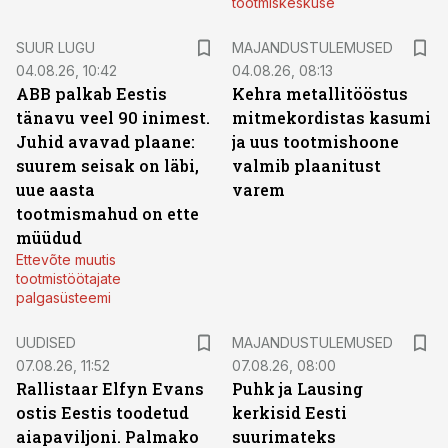
tootmiskeskuse
SUUR LUGU
MAJANDUSTULEMUSED
04.08.26, 10:42
04.08.26, 08:13
ABB palkab Eestis
Kehra metallitööstus
tänavu veel 90 inimest.
mitmekordistas kasumi
Juhid avavad plaane:
ja uus tootmishoone
suurem seisak on läbi,
valmib plaanitust
uue aasta
varem
tootmismahud on ette
müüdud
Ettevõte muutis
tootmistöötajate
palgasüsteemi
UUDISED
MAJANDUSTULEMUSED
07.08.26, 11:52
07.08.26, 08:00
Rallistaar Elfyn Evans
Puhk ja Lausing
ostis Eestis toodetud
kerkisid Eesti
aiapaviljoni. Palmako
suurimateks