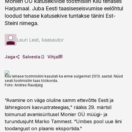
Monieri OÜ katusekivide tootmisliin Kiiu tehases
Harjumaal. Juba Eesti taasiseseisvumise eelõhtul
loodud tehase katusekive tuntakse tänini Est-
Lauri Leet, kaasautor
Jaga
Salvesta
Vihja
Kiiu tehase tootmisliini kasutati ka enne sulgemist 2013. aastal. Nüüd
seati tootmisliin taas töökorda.
Foto:
Andres Raudjalg
“Avamine on väga oluline samm ettevõtte Eesti ja
lähiregiooni kasvustrateegias,” rääkis 29. märtsil
toimunud avamisüritusel Monier OÜ müügi- ja
turundusjuht Marko Tammest. “Umbes pool uue liini
toodangust on plaanis eksportida.”