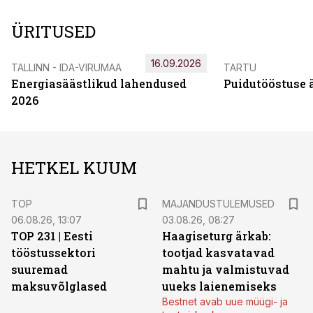
ÜRITUSED
16.09.2026
TALLINN - IDA-VIRUMAA
TARTU
Energiasäästlikud lahendused
Puidutööstuse 
2026
HETKEL KUUM
TOP
MAJANDUSTULEMUSED
06.08.26, 13:07
03.08.26, 08:27
TOP 231 | Eesti
Haagiseturg ärkab:
tööstussektori
tootjad kasvatavad
suuremad
mahtu ja valmistuvad
maksuvõlglased
uueks laienemiseks
Bestnet avab uue müügi- ja