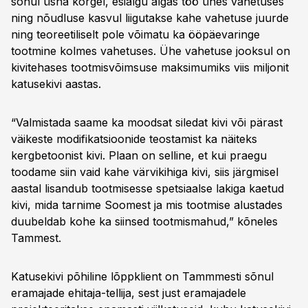
sõnul üsna kõrgel, esialgu algas töö ühes vahetuses
ning nõudluse kasvul liigutakse kahe vahetuse juurde
ning teoreetiliselt pole võimatu ka ööpäevaringe
tootmine kolmes vahetuses. Ühe vahetuse jooksul on
kivitehases tootmisvõimsuse maksimumiks viis miljonit
katusekivi aastas.
“Valmistada saame ka moodsat siledat kivi või pärast
väikeste modifikatsioonide teostamist ka näiteks
kergbetoonist kivi. Plaan on selline, et kui praegu
toodame siin vaid kahe värvikihiga kivi, siis järgmisel
aastal lisandub tootmisesse spetsiaalse lakiga kaetud
kivi, mida tarnime Soomest ja mis tootmise alustades
duubeldab kohe ka siinsed tootmismahud,” kõneles
Tammest.
Katusekivi põhiline lõppklient on Tammmesti sõnul
eramajade ehitaja-tellija, sest just eramajadele