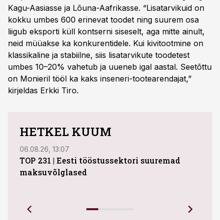
Kagu-Aasiasse ja Lõuna-Aafrikasse. “Lisatarvikuid on
kokku umbes 600 erinevat toodet ning suurem osa
liigub eksporti küll kontserni siseselt, aga mitte ainult,
neid müüakse ka konkurentidele. Kui kivitootmine on
klassikaline ja stabiilne, siis lisatarvikute toodetest
umbes 10–20% vahetub ja uueneb igal aastal. Seetõttu
on Monieril tööl ka kaks inseneri-tootearendajat,”
kirjeldas Erkki Tiro.
HETKEL KUUM
06.08.26, 13:07
04.08
TOP 231 | Eesti tööstussektori suuremad
ABB 
maksuvõlglased
Juhi
uue 
Ettev