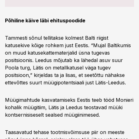
Põhiline käive läbi ehituspoodide
Tammesti sõnul tellitakse kolmest Balti riigist
katusekive kõige rohkem just Eestis. “Mujal Baltikumis
on muud katusekattematerjalid üsna tugevas
positsioonis. Leedus mõjutab ka lähedal asuv suur
Poola turg, Lätis on metallkatusel väga tugev
positsioon,” kirjeldas ta ja lisas, et seetõttu nähakse
ettevõttes suurt müügipotentsiaali just Lätis-Leedus.
Müügimahtude kasvatamiseks Eestis teeb tööd Monieri
kohalik müügitiim, Lätis ja Leedus teostavad müüki
kontsernisiseselt sealsed müügiinimesed.
Taasavatud tehase tootmisvõimsuse piir on meeste