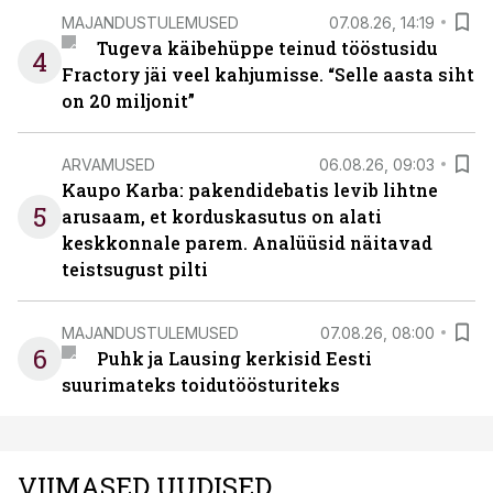
MAJANDUSTULEMUSED
07.08.26, 14:19
Tugeva käibehüppe teinud tööstusidu
4
Fractory jäi veel kahjumisse. “Selle aasta siht
on 20 miljonit”
ARVAMUSED
06.08.26, 09:03
Kaupo Karba: pakendidebatis levib lihtne
5
arusaam, et korduskasutus on alati
keskkonnale parem. Analüüsid näitavad
teistsugust pilti
MAJANDUSTULEMUSED
07.08.26, 08:00
6
Puhk ja Lausing kerkisid Eesti
suurimateks toidutöösturiteks
VIIMASED UUDISED