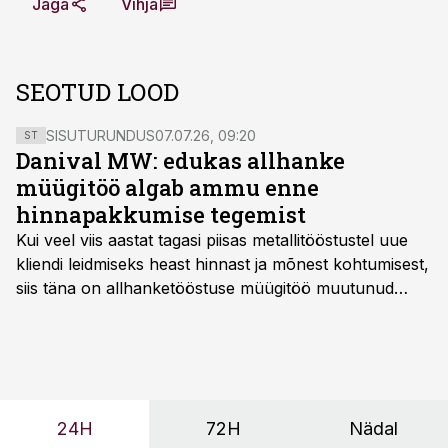
Jaga
Vihja
SEOTUD LOOD
SISUTURUNDUS
07.07.26, 09:20
ST
Danival MW: edukas allhanke
müügitöö algab ammu enne
hinnapakkumise tegemist
Kui veel viis aastat tagasi piisas metallitööstustel uue
kliendi leidmiseks heast hinnast ja mõnest kohtumisest,
siis täna on allhanketööstuse müügitöö muutunud
märksa pikemaks ja süsteemsemaks. Konkurents on
kasvanud, kliendid kaaluvad otsuseid põhjalikumalt
ning partnerit ei valita enam ainult tootmisvõimekuse
või hinnakirja järgi.
24H
72H
Nädal