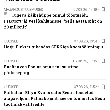
MAJANDUSTULEMUSED
07.08.26, 14:19
Tugeva käibehüppe teinud tööstusidu
Fractory jäi veel kahjumisse. “Selle aasta siht on
20 miljonit”
UUDISED
07.08.26, 13:51
Harju Elekter pikendas CERNiga koostöölepingut
UUDISED
07.08.26, 13:35
Enefit avas Poolas oma seni suurima
päikesepargi
UUDISED
07.08.26, 11:52
Rallistaar Elfyn Evans ostis Eestis toodetud
aiapaviljoni. Palmako juht: see on tunnustus Eesti
tootmiskvaliteedile