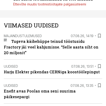
Ettevõte muutis tootmistöötajate palgasüsteemi
VIIMASED UUDISED
MAJANDUSTULEMUSED
07.08.26, 14:19
Tugeva käibehüppe teinud tööstusidu
Fractory jäi veel kahjumisse. “Selle aasta siht on
20 miljonit”
UUDISED
07.08.26, 13:51
Harju Elekter pikendas CERNiga koostöölepingut
UUDISED
07.08.26, 13:35
Enefit avas Poolas oma seni suurima
päikesepargi