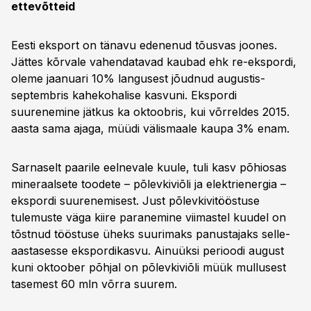
ettevõtteid
Eesti eksport on tänavu edenenud tõusvas joones.
Jättes kõrvale vahendatavad kaubad ehk re-ekspordi,
oleme jaanuari 10% langusest jõudnud augustis-
septembris kahe­kohalise kasvuni. Ekspordi
suurenemine jätkus ka oktoobris, kui võrreldes 2015.
aasta sama ajaga, müüdi välismaale kaupa 3% enam.
Sarnaselt paarile eelnevale kuule, tuli kasv põhiosas
mineraalsete toodete – põlevkiviõli ja elektrienergia –
ekspordi suurenemisest. Just põlevkivitööstuse
tulemuste väga kiire paranemine viimastel kuudel on
tõstnud tööstuse üheks suurimaks panustajaks selle­
aastasesse ekspordikasvu. Ainuüksi perioodi august
kuni oktoober põhjal on põlevkiviõli müük mullusest
tasemest 60 mln võrra suurem.