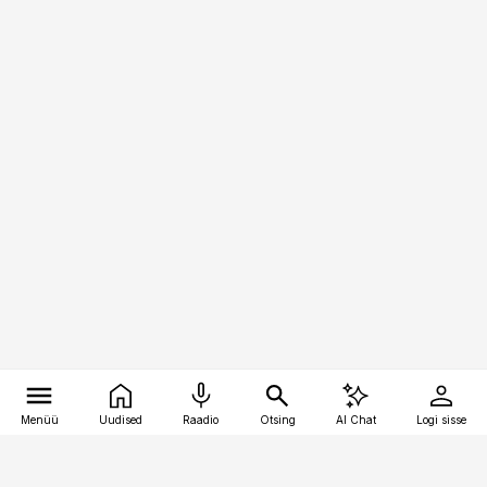
Menüü
Uudised
Raadio
Otsing
AI Chat
Logi sisse