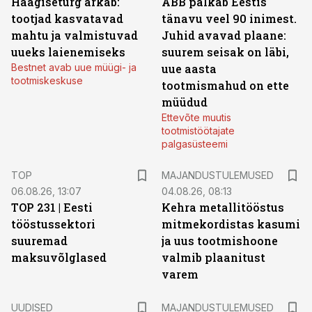
Haagiseturg ärkab:
ABB palkab Eestis
tootjad kasvatavad
tänavu veel 90 inimest.
mahtu ja valmistuvad
Juhid avavad plaane:
uueks laienemiseks
suurem seisak on läbi,
Bestnet avab uue müügi- ja
uue aasta
tootmiskeskuse
tootmismahud on ette
müüdud
Ettevõte muutis
tootmistöötajate
palgasüsteemi
TOP
MAJANDUSTULEMUSED
06.08.26, 13:07
04.08.26, 08:13
TOP 231 | Eesti
Kehra metallitööstus
tööstussektori
mitmekordistas kasumi
suuremad
ja uus tootmishoone
maksuvõlglased
valmib plaanitust
varem
UUDISED
MAJANDUSTULEMUSED