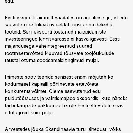
edu.
Eesti eksporti laiemalt vaadates on aga ilmselge, et edu
saavutamine tulevikus eeldab uusi ärimudeleid ja
tooteid. Seni eksporti toetanud majapidamiste
investeeringud kinnisvarasse ei kasva igavesti. Eesti
majandusega väheintegreeritud suured
tootmisettevõtted kipuvad tõusvate tööjõukulude
taustal otsima soodsamaid tingimusi mujal.
Inimeste soov teenida senisest enam mõjutab ka
kodumaisel kapitalil põhinevate ettevõtete
konkurentsivõimet. Oleme saavutanud edu
puidutööstuses ja valmismajade ekspordis, kuid näiteks
tarbekaupade pakkumisel ei ole Eesti ettevõtete seas
edulugusid kuigi palju.
Arvestades jõuka Skandinaavia turu lähedust, võiks