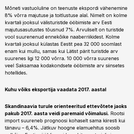
Mõneti vastuoluline on teenuste ekspordi vähenemine
8% võrra majutuse ja toitlustuse alal. Nimelt on kolme
kvartali jooksul välisturistide ööbimiste arv Eesti
majutusasutustes tõusnud 7%. Arvuliselt on turistide
vool suurenenud ennekõike naaberriikidest. Kolme
kvartali jooksul külastas Eestit pea 32 000 soomlast
enam kui mullu, samas kui Lätist pärit turistide arv
suurenes ligi 12 000 võrra. 10 000 võrra suurenes
veel Saksamaa kodakondsete ööbimiste arv siinsetes
hotellides.
Kuhu võiks eksportija vaadata 2017. aastal
Skandinaavia turule orienteeritud ettevõtete jaoks
pakub 2017. aasta veidi paremaid võimalusi.
Rootsi
import suureneb prognoosi kohaselt sama kiiresti kui
tänavu – 6,4%. Jätkuv hoogne elamuehitus soosib