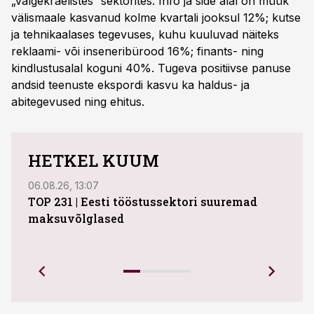
„valgekraelistes“ sektorites. Info ja side alal on müük
välismaale kasvanud kolme kvartali jooksul 12%; kutse
ja tehnikaalases tegevuses, kuhu kuuluvad näiteks
reklaami- või inseneri­bürood 16%; finants- ning
kindlustusalal koguni 40%. Tugeva positiivse panuse
andsid teenuste ekspordi kasvu ka haldus- ja
abitegevused ning ehitus.
HETKEL KUUM
06.08.26, 13:07
04.08
TOP 231 | Eesti tööstussektori suuremad
ABB 
maksuvõlglased
Juhi
uue 
Ettev