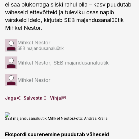
ei saa olukorraga siiski rahul olla – kasv puudutab
väheseid ettevõtteid ja tuleviku osas napib
värskeid ideid, kirjutab SEB majandusanalüütik
Mihkel Nestor.
Mihkel Nestor
SEB majandusanalüütik
Mihkel Nestor, SEB majandusanalüütik
Mihkel Nestor
Jaga
Salvesta
Vihja
SEB majandusanalüütik Mihkel Nestor.
Foto:
Andras Kralla
Ekspordi suurenemine puudutab väheseid