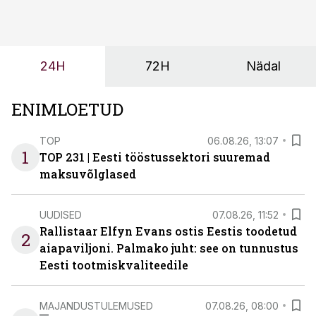
tööjõuvajadust ning oleks valmis ka ettevõtte
tulevasteks arenguteks. Lihtsalt roboti lisamine
enamasti oodatud tulemust ei too, nendib tootmise ja
tööstuse automatiseerimislahenduste arendaja Smitech
24H
72H
Nädal
OÜ tegevjuht Sander Mitendorf.
ENIMLOETUD
TOP
06.08.26, 13:07
1
TOP 231 | Eesti tööstussektori suuremad
maksuvõlglased
UUDISED
07.08.26, 11:52
Rallistaar Elfyn Evans ostis Eestis toodetud
2
aiapaviljoni. Palmako juht: see on tunnustus
Eesti tootmiskvaliteedile
MAJANDUSTULEMUSED
07.08.26, 08:00