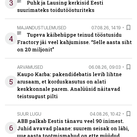
3
Puhk ja Lausing kerkisid Eesti
suurimateks toidutöösturiteks
MAJANDUSTULEMUSED
07.08.26, 14:19
Tugeva käibehüppe teinud tööstusidu
4
Fractory jäi veel kahjumisse. “Selle aasta siht
on 20 miljonit”
ARVAMUSED
06.08.26, 09:03
Kaupo Karba: pakendidebatis levib lihtne
5
arusaam, et korduskasutus on alati
keskkonnale parem. Analüüsid näitavad
teistsugust pilti
SUUR LUGU
04.08.26, 10:42
ABB palkab Eestis tänavu veel 90 inimest.
6
Juhid avavad plaane: suurem seisak on läbi,
uue aasta tootmismahud on ette müüdud