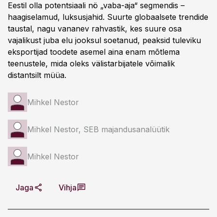
Eestil olla potentsiaali nö „vaba-aja“ segmendis –
haagiselamud, luksusjahid. Suurte globaalsete trendide
taustal, nagu vananev rahvastik, kes suure osa
vajalikust juba elu jooksul soetanud, peaksid tuleviku
eksportijad toodete asemel aina enam mõtlema
teenustele, mida oleks välistarbijatele võimalik
distantsilt müüa.
Mihkel Nestor
Mihkel Nestor, SEB majandusanalüütik
Mihkel Nestor
Jaga
Vihja