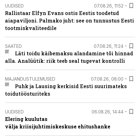
UUDISED
07.08.26, 11:52
Rallistaar Elfyn Evans ostis Eestis toodetud
aiapaviljoni. Palmako juht: see on tunnustus Eesti
tootmiskvaliteedile
SAATED
07.08.26, 11:24
Läti toidu käibemaksu alandamine tõi hinnad
alla. Analüütik: riik teeb seal tugevat kontrolli
MAJANDUSTULEMUSED
07.08.26, 08:00
Puhk ja Lausing kerkisid Eesti suurimateks
toidutöösturiteks
UUDISED
06.08.26, 14:44
Elering kuulutas
välja kriisijuhtimiskeskuse ehitushanke