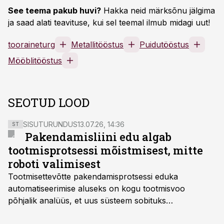
See teema pakub huvi?
Hakka neid märksõnu jälgima
ja saad alati teavituse, kui sel teemal ilmub midagi uut!
tooraineturg
Metallitööstus
Puidutööstus
Mööblitööstus
SEOTUD LOOD
SISUTURUNDUS
13.07.26, 14:36
ST
Pakendamisliini edu algab
tootmisprotsessi mõistmisest, mitte
roboti valimisest
Tootmisettevõtte pakendamisprotsessi eduka
automatiseerimise aluseks on kogu tootmisvoo
põhjalik analüüs, et uus süsteem sobituks
olemasolevasse keskkonda, aitaks vähendada