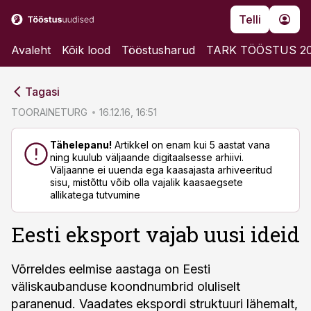
Telli
Avaleht
Kõik lood
Tööstusharud
TARK TÖÖSTUS 2
cebook
cebook
Tagasi
Twitter)
Twitter)
TOORAINETURG
16.12.16, 16:51
kedIn
kedIn
Tähelepanu!
Artikkel on enam kui 5 aastat vana
ning kuulub väljaande digitaalsesse arhiivi.
ail
ail
Väljaanne ei uuenda ega kaasajasta arhiveeritud
sisu, mistõttu võib olla vajalik kaasaegsete
k
k
allikatega tutvumine
Eesti eksport vajab uusi ideid
Võrreldes eelmise aastaga on Eesti
väliskaubanduse koondnumbrid oluliselt
paranenud. Vaadates ekspordi struktuuri lähemalt,