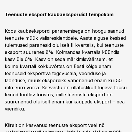
Teenuste eksport kaubaekspordist tempokam
Koos kaubaekspordi paranemisega on hoogu saanud
teenuste müük välisresidentidele. Aasta alguse kesised
tulemused paranesid oluliselt II kvartalis, kui teenuste
eksport suurenes 8%. Kolmandas kvartalis küündis
kasv üle 6%. Kasv on seda märkimisväärsem, et
kolme kvartali kokkuvõttes on Eesti kõige enam
teenuseid eksportiva tegevusala, veonduse ja
laonduse, müük ekspordiks vähenenud enam kui 50
mln euro võrra. Seevastu on üllatuslikult tugeva tõusu
teinud töötlev tööstus, mille teenuste eksport on
suurenenud oluliselt enam kui kaupade eksport – pea
viiendiku.
Kiirelt on kasvanud teenuste eksport veel nö