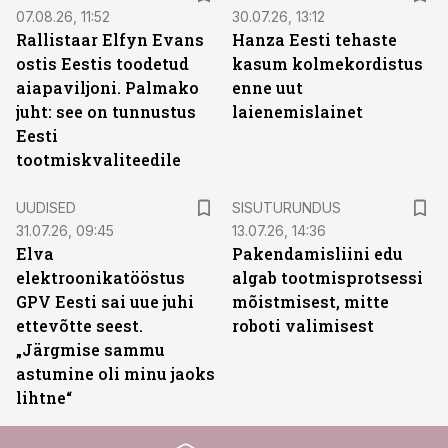
07.08.26, 11:52
30.07.26, 13:12
Rallistaar Elfyn Evans
Hanza Eesti tehaste
ostis Eestis toodetud
kasum kolmekordistus
aiapaviljoni. Palmako
enne uut
juht: see on tunnustus
laienemislainet
Eesti
tootmiskvaliteedile
ST
UUDISED
SISUTURUNDUS
31.07.26, 09:45
13.07.26, 14:36
Elva
Pakendamisliini edu
elektroonikatööstus
algab tootmisprotsessi
GPV Eesti sai uue juhi
mõistmisest, mitte
ettevõtte seest.
roboti valimisest
„Järgmise sammu
astumine oli minu jaoks
lihtne“