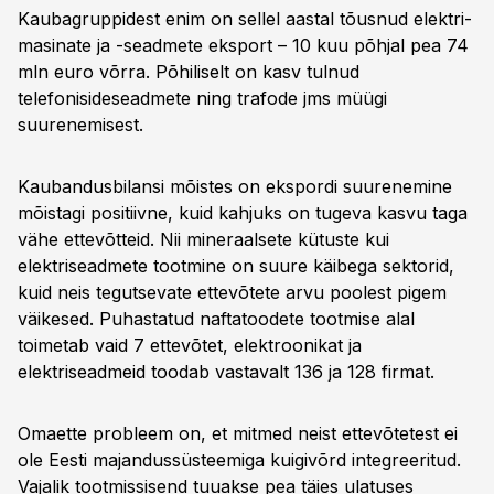
Kaubagruppidest enim on sellel aastal tõusnud elektri­
masinate ja -seadmete eksport – 10 kuu põhjal pea 74
mln euro võrra. Põhiliselt on kasv tulnud
telefonisideseadmete ning trafode jms müügi
suurenemisest.
Kaubandusbilansi mõistes on ekspordi suurenemine
mõistagi positiivne, kuid kahjuks on tugeva kasvu taga
vähe ettevõtteid. Nii mineraalsete kütuste kui
elektriseadmete tootmine on suure käibega sektorid,
kuid neis tegutsevate ettevõtete arvu poolest pigem
väikesed. Puhastatud naftatoodete tootmise alal
toimetab vaid 7 ettevõtet, elektroonikat ja
elektriseadmeid toodab vastavalt 136 ja 128 firmat.
Omaette probleem on, et mitmed neist ettevõtetest ei
ole Eesti majandussüsteemiga kuigivõrd integreeritud.
Vajalik tootmissisend tuuakse pea täies ulatuses