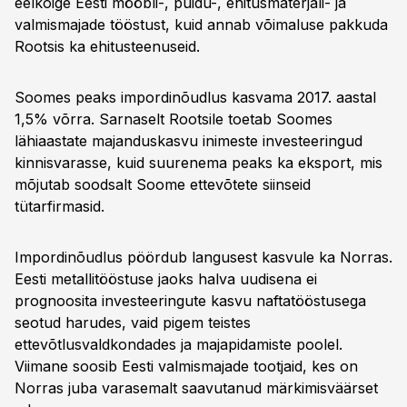
eelkõige Eesti mööbli-, puidu-, ehitusmaterjali- ja
valmismajade tööstust, kuid annab võimaluse pakkuda
Rootsis ka ehitusteenuseid.
Soomes peaks impordinõudlus kasvama 2017. aastal
1,5% võrra. Sarnaselt Rootsile toetab Soomes
lähiaastate majanduskasvu inimeste investeeringud
kinnisvarasse, kuid suurenema peaks ka eksport, mis
mõjutab soodsalt Soome ettevõtete siinseid
tütarfirmasid.
Impordinõudlus pöördub langusest kasvule ka Norras.
Eesti metallitööstuse jaoks halva uudisena ei
prognoosita investeeringute kasvu naftatööstusega
seotud harudes, vaid pigem teistes
ettevõtlusvaldkondades ja majapidamiste poolel.
Viimane soosib Eesti valmismajade tootjaid, kes on
Norras juba varasemalt saavutanud märkimisväärset