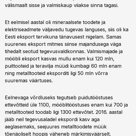
välismaalt sisse ja valmiskaup viiakse sinna tagasi.
Et eelmisel aastal oli mineraalsete toodete ja
elektriseadmete väljavedu tugevas languses, siis oli ka
Eesti eksport tervikuna tänavusest nigelam. Samas
suurenes eksport mitmes siinse majandusega väga
tihedalt seotud tegevus­valdkonnas. Valmismajade ja
mööbli eksport kasvas mullu enam kui 120 mln,
puittooteid ja teravilja müüdi kumbagi 60 mln enam
ning metalltooteid eksporditi ligi 50 mln võrra
suuremas väärtuses.
Eelnevaga võrdluseks tegutseb puidutööstuses
ettevõtteid üle 1100, mööblitööstuses enam kui 700 ja
metalltooteid toodab ligi 1300 ettevõtet. 2016. aastal
jääb neil tegevusaladel ekspordi kasv aga
aeglasemaks, seejuures metalltoodete müük
tõenäoliselt hoopis väheneb märkimisväärselt.