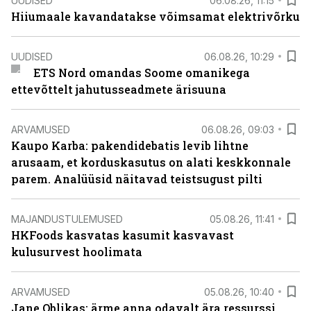
UUDISED
06.08.26, 11:15
Hiiumaale kavandatakse võimsamat elektrivõrku
UUDISED
06.08.26, 10:29
ETS Nord omandas Soome omanikega
ettevõttelt jahutusseadmete ärisuuna
ARVAMUSED
06.08.26, 09:03
Kaupo Karba: pakendidebatis levib lihtne
arusaam, et korduskasutus on alati keskkonnale
parem. Analüüsid näitavad teistsugust pilti
MAJANDUSTULEMUSED
05.08.26, 11:41
HKFoods kasvatas kasumit kasvavast
kulusurvest hoolimata
ARVAMUSED
05.08.26, 10:40
Jane Oblikas: ärme anna odavalt ära ressurssi,