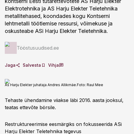
kontserni Eesti tütarettevõtete AS Harju Elekter
Elektrotehnika ja AS Harju Elekter Teletehnika
metallitehased, koondades kogu Kontserni
lehtmetalli töötlemise ressursi, võimekuse ja
oskusteabe ASi Harju Elekter Teletehnika.
Tööstusuudised.ee
Jaga
Salvesta
Vihja
As Harju Elekter juhataja Andres Allikmäe.
Foto:
Raul Mee
Tehaste ühendamine viiakse läbi 2016. aasta jooksul,
teatas ettevõte börsile.
Restruktureerimise eesmärgiks on fokusseerida ASi
Harju Elekter Teletehnika tegevus