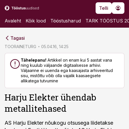
Telli
Avaleht
Kõik lood
Tööstusharud
TARK TÖÖSTUS 2
cebook
cebook
Tagasi
Twitter)
Twitter)
TOORAINETURG
05.04.16, 14:25
kedIn
kedIn
Tähelepanu!
Artikkel on enam kui 5 aastat vana
ning kuulub väljaande digitaalsesse arhiivi.
ail
ail
Väljaanne ei uuenda ega kaasajasta arhiveeritud
sisu, mistõttu võib olla vajalik kaasaegsete
k
k
allikatega tutvumine
Harju Elekter ühendab
metallitehased
AS Harju Elekter nõukogu otsusega liidetakse