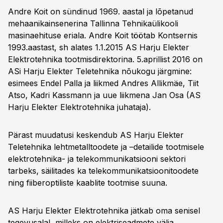
Andre Koit on sündinud 1969. aastal ja lõpetanud
mehaanikainsenerina Tallinna Tehnikaülikooli
masinaehituse eriala. Andre Koit töötab Kontsernis
1993.aastast, sh alates 1.1.2015 AS Harju Elekter
Elektrotehnika tootmisdirektorina. 5.aprillist 2016 on
ASi Harju Elekter Teletehnika nõukogu järgmine:
esimees Endel Palla ja liikmed Andres Allikmäe, Tiit
Atso, Kadri Kassmann ja uue liikmena Jan Osa (AS
Harju Elekter Elektrotehnika juhataja).
Pärast muudatusi keskendub AS Harju Elekter
Teletehnika lehtmetalltoodete ja –detailide tootmisele
elektrotehnika- ja telekommunikatsiooni sektori
tarbeks, säilitades ka telekommunikatsioonitoodete
ning fiiberoptiliste kaablite tootmise suuna.
AS Harju Elekter Elektrotehnika jätkab oma senisel
tegevusalal, milleks on elektriseadmete välja