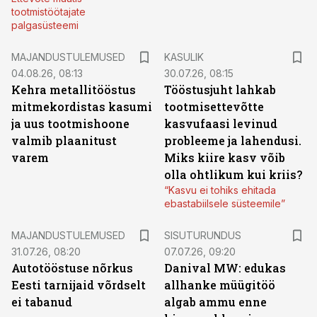
tootmistöötajate
palgasüsteemi
MAJANDUSTULEMUSED
KASULIK
04.08.26, 08:13
30.07.26, 08:15
Kehra metallitööstus
Tööstusjuht lahkab
mitmekordistas kasumi
tootmisettevõtte
ja uus tootmishoone
kasvufaasi levinud
valmib plaanitust
probleeme ja lahendusi.
varem
Miks kiire kasv võib
olla ohtlikum kui kriis?
“Kasvu ei tohiks ehitada
ebastabiilsele süsteemile”
ST
MAJANDUSTULEMUSED
SISUTURUNDUS
31.07.26, 08:20
07.07.26, 09:20
Autotööstuse nõrkus
Danival MW: edukas
Eesti tarnijaid võrdselt
allhanke müügitöö
ei tabanud
algab ammu enne