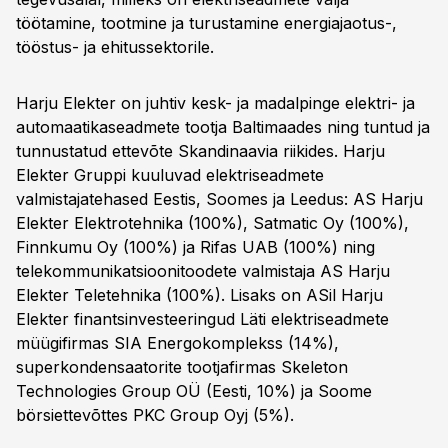
töötamine, tootmine ja turustamine energiajaotus-,
tööstus- ja ehitussektorile.
Harju Elekter on juhtiv kesk- ja madalpinge elektri- ja
automaatikaseadmete tootja Baltimaades ning tuntud ja
tunnustatud ettevõte Skandinaavia riikides. Harju
Elekter Gruppi kuuluvad elektriseadmete
valmistajatehased Eestis, Soomes ja Leedus: AS Harju
Elekter Elektrotehnika (100%), Satmatic Oy (100%),
Finnkumu Oy (100%) ja Rifas UAB (100%) ning
telekommunikatsioonitoodete valmistaja AS Harju
Elekter Teletehnika (100%). Lisaks on ASil Harju
Elekter finantsinvesteeringud Läti elektriseadmete
müügifirmas SIA Energokomplekss (14%),
superkondensaatorite tootjafirmas Skeleton
Technologies Group OÜ (Eesti, 10%) ja Soome
börsiettevõttes PKC Group Oyj (5%).