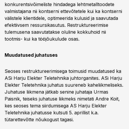
konkurentsivõimeliste hindadega lehtmetalltoodete
valmistajana nii kontserni ettevõtetele kui ka kontserni
välistele klientidele, optimeerida kulusid ja saavutada
efektiivsem ressursikasutus. Restruktureerimise
tulemusena saavutatakse oluline kokkuhoid nii
tootmis- kui ka tööjõukulude osas.
Muudatused juhatuses
Seoses restruktureerimisega toimusid muudatused ka
ASi Harju Elekter Teletehnika juhtorganites. ASi Harju
Elekter Teletehnika juhatus suureneb kaheliikmeliseks.
Juhatuse liikmena jätkab senine juhataja Urmas
Paisnik, teiseks juhatuse liikmeks nimetati Andre Koit,
kes seoses tema siirdumisega AS Harju Elekter
Teletehnika juhatusse kutsuti 5. aprillist k.a.
tütarettevõtte nõukogust tagasi.