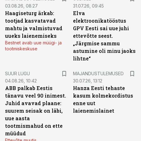
03.08.26, 08:27
31.07.26, 09:45
Haagiseturg ärkab:
Elva
tootjad kasvatavad
elektroonikatööstus
mahtu ja valmistuvad
GPV Eesti sai uue juhi
uueks laienemiseks
ettevõtte seest.
Bestnet avab uue müügi- ja
„Järgmise sammu
tootmiskeskuse
astumine oli minu jaoks
lihtne“
SUUR LUGU
MAJANDUSTULEMUSED
04.08.26, 10:42
30.07.26, 13:12
ABB palkab Eestis
Hanza Eesti tehaste
tänavu veel 90 inimest.
kasum kolmekordistus
Juhid avavad plaane:
enne uut
suurem seisak on läbi,
laienemislainet
uue aasta
tootmismahud on ette
müüdud
Ettevõte muutis