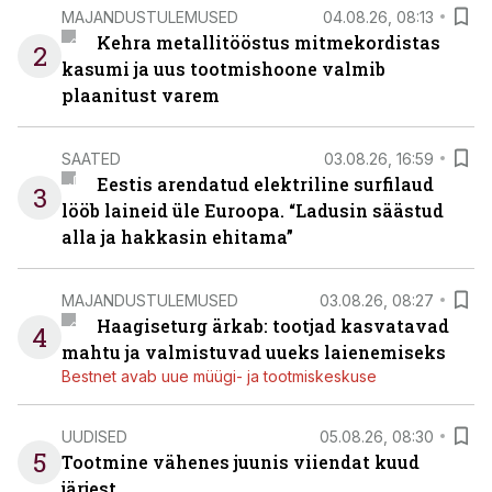
MAJANDUSTULEMUSED
04.08.26, 08:13
Kehra metallitööstus mitmekordistas
2
kasumi ja uus tootmishoone valmib
plaanitust varem
SAATED
03.08.26, 16:59
Eestis arendatud elektriline surfilaud
3
lööb laineid üle Euroopa. “Ladusin säästud
alla ja hakkasin ehitama”
MAJANDUSTULEMUSED
03.08.26, 08:27
Haagiseturg ärkab: tootjad kasvatavad
4
mahtu ja valmistuvad uueks laienemiseks
Bestnet avab uue müügi- ja tootmiskeskuse
UUDISED
05.08.26, 08:30
5
Tootmine vähenes juunis viiendat kuud
järjest