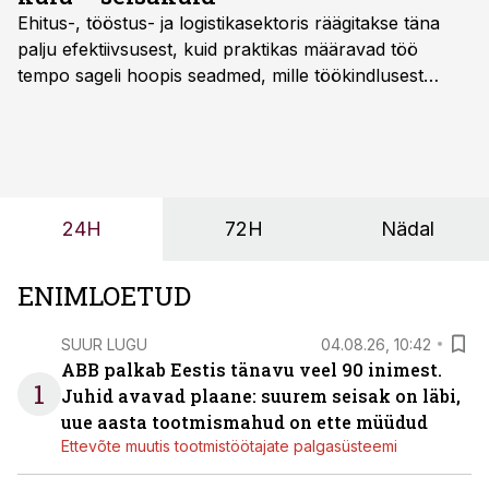
Ehitus-, tööstus- ja logistikasektoris räägitakse täna
palju efektiivsusest, kuid praktikas määravad töö
tempo sageli hoopis seadmed, mille töökindlusest
sõltub kogu objekti või tootmise sujuvus. Kui tõstuk
seisab, töö katkeb või masin ei vasta töötingimustele,
ei tähenda see ettevõtte jaoks ainult tehnilist
probleemi, vaid otsest rahalist kulu, venivaid tähtaegu
ja suuremaid riske tööohutusele.
24H
72H
Nädal
ENIMLOETUD
SUUR LUGU
04.08.26, 10:42
ABB palkab Eestis tänavu veel 90 inimest.
1
Juhid avavad plaane: suurem seisak on läbi,
uue aasta tootmismahud on ette müüdud
Ettevõte muutis tootmistöötajate palgasüsteemi