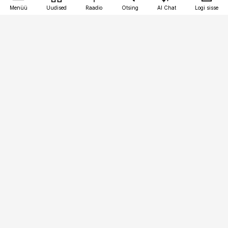
Menüü
Uudised
Raadio
Otsing
AI Chat
Logi sisse
Vana-Lõuna 39/1, 19094 Tallinn
(+372) 667 0111
toostusuudised@toostusuudised.ee
Telli
Reklaam
Firmast
Sisu kasutamisõigused
Ajakirjaniku
eetikakoodeks
Üldtingimused
Privaatsustingimused
Küpsiste poliitika
KKK
Eesti Meediaettevõtete
Eelistuste haldamine
Liit