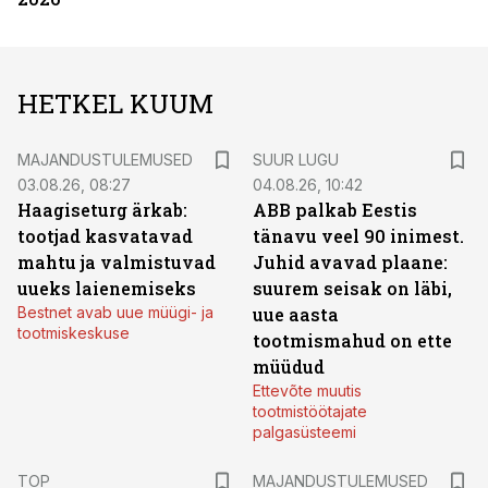
HETKEL KUUM
MAJANDUSTULEMUSED
SUUR LUGU
03.08.26, 08:27
04.08.26, 10:42
Haagiseturg ärkab:
ABB palkab Eestis
tootjad kasvatavad
tänavu veel 90 inimest.
mahtu ja valmistuvad
Juhid avavad plaane:
uueks laienemiseks
suurem seisak on läbi,
Bestnet avab uue müügi- ja
uue aasta
tootmiskeskuse
tootmismahud on ette
müüdud
Ettevõte muutis
tootmistöötajate
palgasüsteemi
TOP
MAJANDUSTULEMUSED