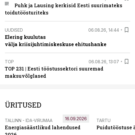
Puhk ja Lausing kerkisid Eesti suurimateks
toidutöösturiteks
UUDISED
06.08.26, 14:44
Elering kuulutas
välja kriisijuhtimiskeskuse ehitushanke
TOP
06.08.26, 13:07
TOP 231 | Eesti tööstussektori suuremad
maksuvõlglased
ÜRITUSED
16.09.2026
TALLINN - IDA-VIRUMAA
TARTU
Energiasäästlikud lahendused
Puidutööstuse 
2026