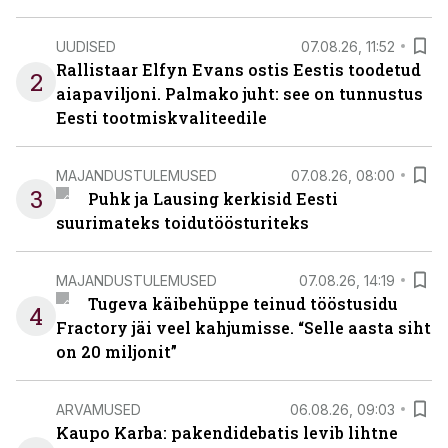
UUDISED
07.08.26, 11:52
Rallistaar Elfyn Evans ostis Eestis toodetud
2
aiapaviljoni. Palmako juht: see on tunnustus
Eesti tootmiskvaliteedile
MAJANDUSTULEMUSED
07.08.26, 08:00
3
Puhk ja Lausing kerkisid Eesti
suurimateks toidutöösturiteks
MAJANDUSTULEMUSED
07.08.26, 14:19
Tugeva käibehüppe teinud tööstusidu
4
Fractory jäi veel kahjumisse. “Selle aasta siht
on 20 miljonit”
ARVAMUSED
06.08.26, 09:03
Kaupo Karba: pakendidebatis levib lihtne