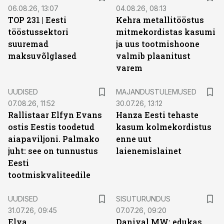
06.08.26, 13:07
04.08.26, 08:13
TOP 231 | Eesti
Kehra metallitööstus
tööstussektori
mitmekordistas kasumi
suuremad
ja uus tootmishoone
maksuvõlglased
valmib plaanitust
varem
UUDISED
MAJANDUSTULEMUSED
07.08.26, 11:52
30.07.26, 13:12
Rallistaar Elfyn Evans
Hanza Eesti tehaste
ostis Eestis toodetud
kasum kolmekordistus
aiapaviljoni. Palmako
enne uut
juht: see on tunnustus
laienemislainet
Eesti
tootmiskvaliteedile
ST
UUDISED
SISUTURUNDUS
31.07.26, 09:45
07.07.26, 09:20
Elva
Danival MW: edukas