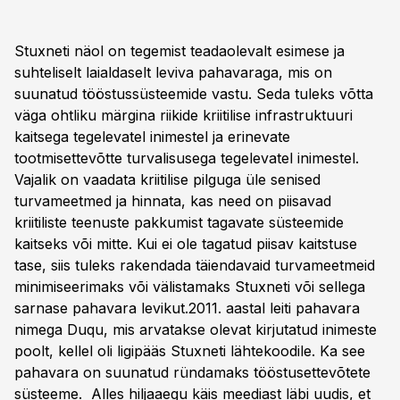
Stuxneti näol on tegemist teadaolevalt esimese ja
suhteliselt laialdaselt leviva pahavaraga, mis on
suunatud tööstussüsteemide vastu. Seda tuleks võtta
väga ohtliku märgina riikide kriitilise infrastruktuuri
kaitsega tegelevatel inimestel ja erinevate
tootmisettevõtte turvalisusega tegelevatel inimestel.
Vajalik on vaadata kriitilise pilguga üle senised
turvameetmed ja hinnata, kas need on piisavad
kriitiliste teenuste pakkumist tagavate süsteemide
kaitseks või mitte. Kui ei ole tagatud piisav kaitstuse
tase, siis tuleks rakendada täiendavaid turvameetmeid
minimiseerimaks või välistamaks Stuxneti või sellega
sarnase pahavara levikut.2011. aastal leiti pahavara
nimega Duqu, mis arvatakse olevat kirjutatud inimeste
poolt, kellel oli ligipääs Stuxneti lähtekoodile. Ka see
pahavara on suunatud ründamaks tööstusettevõtete
süsteeme. Alles hiljaaegu käis meediast läbi uudis, et