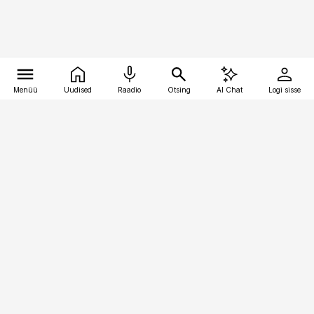
Menüü
Uudised
Raadio
Otsing
AI Chat
Logi sisse
Vana-Lõuna 39/1, 19094 Tallinn
(+372) 667 0111
toostusuudised@toostusuudised.ee
Telli
Reklaam
Firmast
Sisu kasutamisõigused
Ajakirjaniku
eetikakoodeks