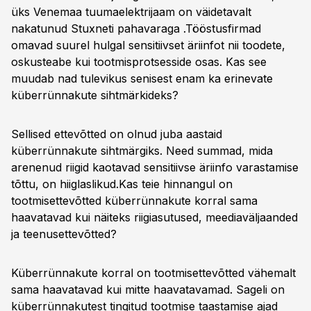
üks Venemaa tuumaelektrijaam on väidetavalt
nakatunud Stuxneti pahavaraga .
Tööstusfirmad
omavad suurel hulgal sensitiivset äriinfot nii toodete,
oskusteabe kui tootmisprotsesside osas. Kas see
muudab nad tulevikus senisest enam ka erinevate
küberrünnakute sihtmärkideks?
Sellised ettevõtted on olnud juba aastaid
küberrünnakute sihtmärgiks. Need summad, mida
arenenud riigid kaotavad sensitiivse äriinfo varastamise
tõttu, on hiiglaslikud.
Kas teie hinnangul on
tootmisettevõtted küberrünnakute korral sama
haavatavad kui näiteks riigiasutused, meediaväljaanded
ja teenusettevõtted?
Küberrünnakute korral on tootmisettevõtted vähemalt
sama haavatavad kui mitte haavatavamad. Sageli on
küberrünnakutest tingitud tootmise taastamise ajad