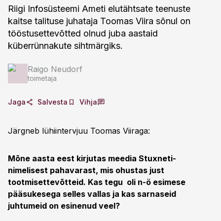
Riigi Infosüsteemi Ameti elutähtsate teenuste
kaitse talituse juhataja Toomas Viira sõnul on
tööstusettevõtted olnud juba aastaid
küberrünnakute sihtmärgiks.
Raigo Neudorf
toimetaja
Jaga
Salvesta
Vihja
Järgneb lühiintervjuu Toomas Viiraga:
Mõne aasta eest kirjutas meedia Stuxneti-
nimelisest pahavarast, mis ohustas just
tootmisettevõtteid. Kas tegu oli n-ö esimese
pääsukesega selles vallas ja kas sarnaseid
juhtumeid on esinenud veel?