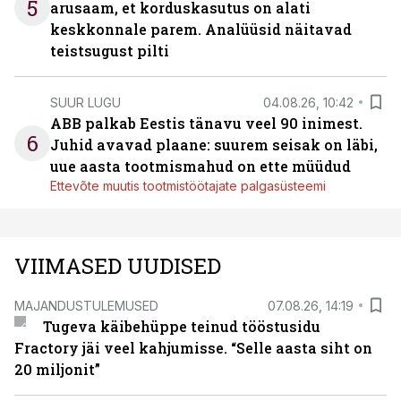
5
arusaam, et korduskasutus on alati
keskkonnale parem. Analüüsid näitavad
teistsugust pilti
SUUR LUGU
04.08.26, 10:42
ABB palkab Eestis tänavu veel 90 inimest.
6
Juhid avavad plaane: suurem seisak on läbi,
uue aasta tootmismahud on ette müüdud
Ettevõte muutis tootmistöötajate palgasüsteemi
VIIMASED UUDISED
MAJANDUSTULEMUSED
07.08.26, 14:19
Tugeva käibehüppe teinud tööstusidu
Fractory jäi veel kahjumisse. “Selle aasta siht on
20 miljonit”