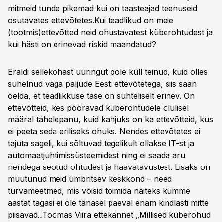
mitmeid tunde pikemad kui on taasteajad teenuseid
osutavates ettevõtetes.
Kui teadlikud on meie
(tootmis)ettevõtted neid ohustavatest küberohtudest ja
kui hästi on erinevad riskid maandatud?
Eraldi sellekohast uuringut pole küll teinud, kuid olles
suhelnud väga paljude Eesti ettevõtetega, siis saan
öelda, et teadlikkuse tase on suhteliselt erinev. On
ettevõtteid, kes pööravad küberohtudele olulisel
määral tähelepanu, kuid kahjuks on ka ettevõtteid, kus
ei peeta seda eriliseks ohuks. Nendes ettevõtetes ei
tajuta sageli, kui sõltuvad tegelikult ollakse IT-st ja
automaatjuhtimissüsteemidest ning ei saada aru
nendega seotud ohtudest ja haavatavustest. Lisaks on
muutunud meid ümbritsev keskkond – need
turvameetmed, mis võisid toimida näiteks kümme
aastat tagasi ei ole tänasel päeval enam kindlasti mitte
piisavad.
.
Toomas Viira ettekannet „Millised küberohud