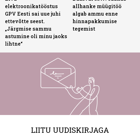
elektroonikatööstus
allhanke müügitöö
GPV Eesti sai uue juhi
algab ammu enne
ettevõtte seest.
hinnapakkumise
„Järgmise sammu
tegemist
astumine oli minu jaoks
lihtne“
LIITU UUDISKIRJAGA