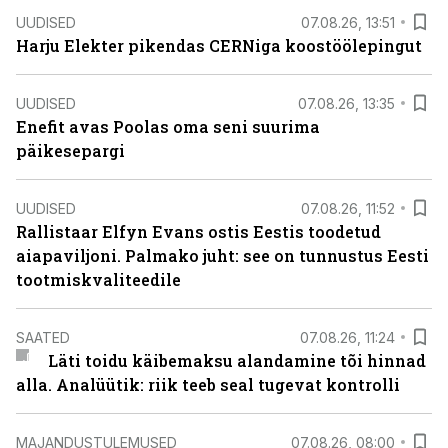
UUDISED
07.08.26, 13:51
Harju Elekter pikendas CERNiga koostöölepingut
UUDISED
07.08.26, 13:35
Enefit avas Poolas oma seni suurima
päikesepargi
UUDISED
07.08.26, 11:52
Rallistaar Elfyn Evans ostis Eestis toodetud
aiapaviljoni. Palmako juht: see on tunnustus Eesti
tootmiskvaliteedile
SAATED
07.08.26, 11:24
Läti toidu käibemaksu alandamine tõi hinnad
alla. Analüütik: riik teeb seal tugevat kontrolli
MAJANDUSTULEMUSED
07.08.26, 08:00