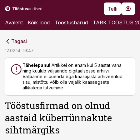
Telli
Avaleht
Kõik lood
Tööstusharud
TARK TÖÖSTUS 2
cebook
cebook
Tagasi
Twitter)
Twitter)
12.02.14, 16:47
kedIn
kedIn
Tähelepanu!
Artikkel on enam kui 5 aastat vana
ning kuulub väljaande digitaalsesse arhiivi.
ail
ail
Väljaanne ei uuenda ega kaasajasta arhiveeritud
sisu, mistõttu võib olla vajalik kaasaegsete
k
k
allikatega tutvumine
Tööstusfirmad on olnud
aastaid küberrünnakute
sihtmärgiks