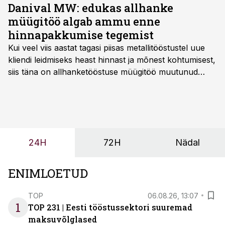
Danival MW: edukas allhanke
müügitöö algab ammu enne
hinnapakkumise tegemist
Kui veel viis aastat tagasi piisas metallitööstustel uue
kliendi leidmiseks heast hinnast ja mõnest kohtumisest,
siis täna on allhanketööstuse müügitöö muutunud
märksa pikemaks ja süsteemsemaks. Konkurents on
kasvanud, kliendid kaaluvad otsuseid põhjalikumalt
ning partnerit ei valita enam ainult tootmisvõimekuse
või hinnakirja järgi.
24H
72H
Nädal
ENIMLOETUD
TOP
06.08.26, 13:07
1
TOP 231 | Eesti tööstussektori suuremad
maksuvõlglased