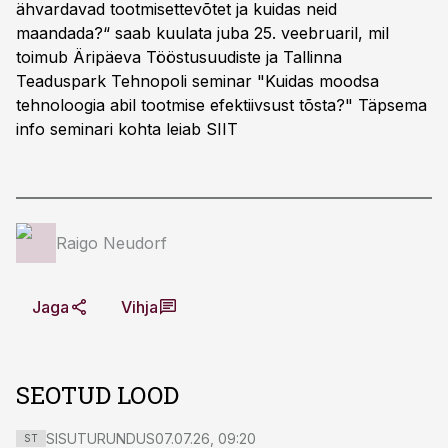
ähvardavad tootmisettevõtet ja kuidas neid
maandada?“ saab kuulata juba 25. veebruaril, mil
toimub Äripäeva Tööstusuudiste ja Tallinna
Teaduspark Tehnopoli seminar "Kuidas moodsa
tehnoloogia abil tootmise efektiivsust tõsta?" Täpsema
info seminari kohta leiab
SIIT
Raigo Neudorf
Jaga
Vihja
SEOTUD LOOD
SISUTURUNDUS
07.07.26, 09:20
ST