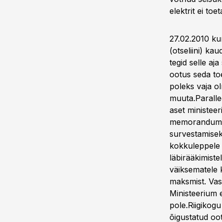
elektrit ei to
27.02.2010 kun
(otseliini) ka
tegid selle aja
ootus seda toe
poleks vaja ol
muuta.Paralle
aset ministeer
memorandumi s
survestamisek
kokkuleppele j
läbirääkimist
väiksematele 
maksmist. Vas
Ministeerium e
pole.Riigikogu
õigustatud oo