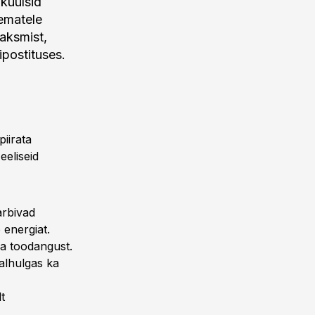
 kuulsid
sematele
aksmist,
ipostituses.
iirata
eeliseid
arbivad
 energiat.
ia toodangust.
alhulgas ka
t