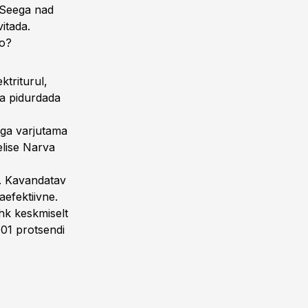
. Seega nad
vitada.
o?
ktriturul,
ja pidurdada
ega varjutama
elise Narva
. Kavandatav
aefektiivne.
ehk keskmiselt
,01 protsendi