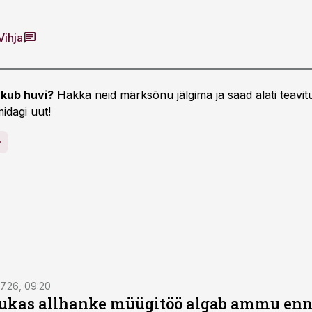
Vihja
kub huvi?
Hakka neid märksõnu jälgima ja saad alati teavitu
idagi uut!
7.26, 09:20
ukas allhanke müügitöö algab ammu en