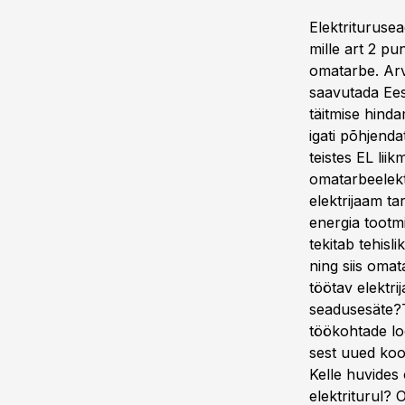
Elektriturusea
mille art 2 pu
omatarbe. Arve
saavutada Eest
täitmise hind
igati põhjend
teistes EL liik
omatarbeelekt
elektrijaam ta
energia tootm
tekitab tehis
ning siis oma
töötav elektri
seadusesäte?T
töökohtade lo
sest uued koo
Kelle huvides 
elektriturul?