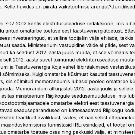
eta. Kelle huvides on piirata väiketootmise arengut?
Juriidilis
i 7.07 2012 kehtis elektrituruseaduse redaktsioon, mis lubas 
udu antud omatarbe toetuse eest taastuvenergiatoetust. Ettev
 sees investeeringud, et selline tootjaliin välja ehitada, tekki
tust saada. Ministeeriumi vastupidine väide ei päde, sest va
nud ka seadust 2012. aasta juulis muuta, et see võimalus te
elselt 2012. aasta suvel toimunud elektrituruseaduse muutmi
iumi ja Taastuvenergia Koja vahel läbirääkimised vastastiku
õlmimiseks. Kuigi omatarbe küsimust kasutati taastuvenerg
s, siis sõlmitud memorandumis lubasid pooled omatarbe k
õuda. Memorandum allkirjastati 2012. aasta juulis ja sellel
el esitas ministeerium Riigikogule seadusemuudatuse, mis lu
koostootmisjaamadele omatarbe elektri eest taastuvenergia
tavad seaduseparandused on kättesaadavad Riigikogu kodu
ksitab teadlikult avalikkust, väites, et nad sellist ettepaneku
 majanduskomisjonis tunnistasid IRLi esindajad, et tootjal on
tus omatarbe toetuse osas ning pakkusid välja, et ministeer