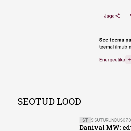
Jaga
See teema pa
teemal ilmub m
Energeetika
SEOTUD LOOD
ST
SISUTURUNDUS
07.0
Danival MW: ed