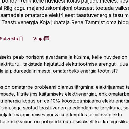
 bono?“ (ehk kelle huvides) kõlas paljude meeles, kes
al Riigikogu majanduskomisjoni otsusest toetada väik
aamadele omatarbe elektri eest taastuvenergia tasu m
ti Taastuvenergia Koja juhataja Rene Tammist oma blog
Salvesta
Vihja
miseks peab horisonti avardama ja küsima, kelle huvides on p
ektriturul, takistada hajutatud elektritootmise arengut, luua 
le ja pidurdada inimestel omatarbeks energia tootmist?
tes on omatarbe probleemi olemus järgmine: elektrijaamad t
pade, filtrite jms käitamiseks elektrienergiat, ehk omatarbe
ktrienergia kogus on ca 10% koostootmisjaama elektrienerg
üsimusega seotud taastuvenergia edendamine tervikuna, se
ootjate majapidamises või väikeettevõttes tarbitava elektri
tuse maksmine on põhjendatud nii sisuliselt kui ka õiguslikul