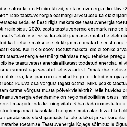
duse aluseks on ELi direktiivid, sh taastuvenergia direktiiv 
nkt f lisab taastuvenergia eesmärgi arvestusse ka elektrija
stades seda, et Eesti riigis makstakse taastuvenergia toetus
i riigile siduv 2020. aasta taastuvenergia eesmärk ning sel
amisel võetakse arvesse ka elektrijaamade omatarbe elektri
atud ka toetuse maksmine elektrijaama omatarbe eest nagu
mesriikides. Kui riik ei soovi toetust maksta, siis ei tohiks arv
rit taastuvenergia eesmärgi täitmisse nagu tehakse praegu.
rbib ise taastuvatest energiaallikatest toodetud energiat, ei
ismaksumust ega seeläbi toetusvajadust. Omatarbe toetus
liku olukorra, kus jaam on sunnitud kogu toodetud energia
tarbeks kuluva osa võrgust tagasi ostma. Miks peaks taastu
jaam ostma võrgust musta põlvekivielektrit? Kelle huvides on
aastuvenergia edendamine on regionaalpoliitiline otsus, mi
omist maapiirkondades ning aitab vähendada inimeste kulutu
stootmisjaamad kasutaksid soojuse hinda alandavaid kohali
on piirata uute elektrijaamade turule tulekut ja konkurentsi
 Omatarbe toetamise Taastuvenergia Kojaga sõlmitud ja õigus