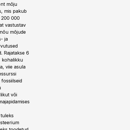
ent mõju
s, mis pakub
k 200 000
at vastustav
elnõu mõjude
- ja
rvutused
d. Rajatakse 6
, kohalikku
, viie asula
ssurssi
fossiilseid
u
ikut või
 majapidamises
 tuleks
nisteerium
rbeks toodetud