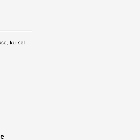
se, kui sel
ne