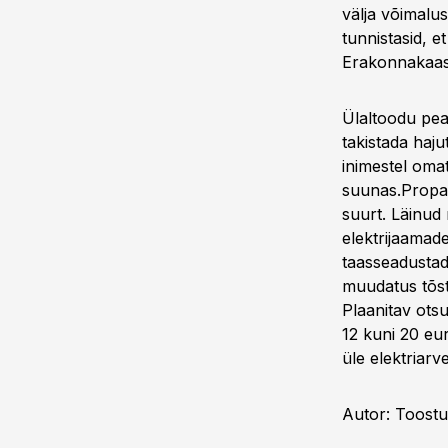
välja võimalus
tunnistasid, e
Erakonnakaasl
Ülaltoodu peak
takistada haju
inimestel oma
suunas.Propag
suurt. Läinud 
elektrijaamad
taasseadustad
muudatus tõsta
Plaanitav otsu
12 kuni 20 eu
üle elektriarve
Autor: Toostu