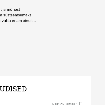
st ja mõnest
 ja süsteemsemaks.
 valita enam ainult
UDISED
07.08.26, 08:00