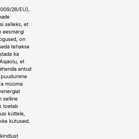
(2009/28/EÜ),
amade
i selleks, et
le eesmärgi
kogused, on
 seda tehakse
estada ka
Asjaolu, et
 vähenda antud
e puudumine
 ära müüma
venergial
 selline
s toetab
si küttele,
kke kütuseid.
kindlust