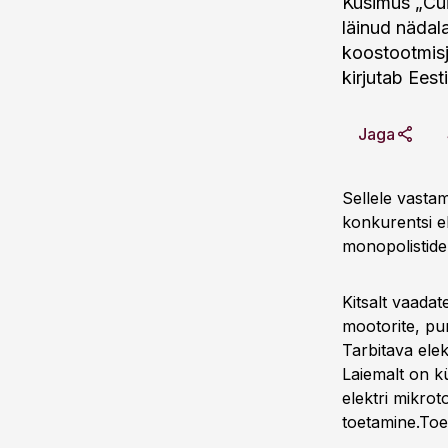
Küsimus „Cui
läinud nädal
koostootmisj
kirjutab Ees
Jaga
Sellele vasta
konkurentsi el
monopolistide
Kitsalt vaada
mootorite, pum
Tarbitava ele
Laiemalt on k
elektri mikrot
toetamine.
Toe