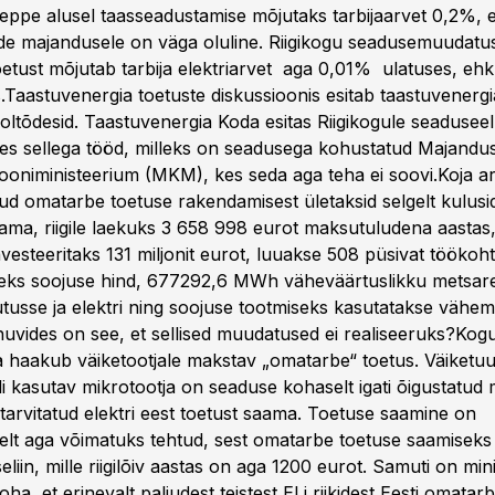
leppe alusel taasseadustamise mõjutaks tarbijaarvet 0,2%, 
e majandusele on väga oluline. Riigikogu seadusemuudatu
oetust mõjutab tarbija elektriarvet aga 0,01% ulatuses, eh
.Taastuvenergia toetuste diskussioonis esitab taastuvenergi
ooltõdesid. Taastuvenergia Koda esitas Riigikogule seaduse
es sellega tööd, milleks on seadusega kohustatud Majandus
oniministeerium (MKM), kes seda aga teha ei soovi.Koja a
ulud omatarbe toetuse rakendamisest ületaksid selgelt kulusi
ama, riigile laekuks 3 658 998 eurot maksutuludena aastas
esteeritaks 131 miljonit eurot, luuakse 508 püsivat töökohta
neks soojuse hind, 677292,6 MWh väheväärtuslikku metsare
tusse ja elektri ning soojuse tootmiseks kasutatakse vähem 
e huvides on see, et sellised muudatused ei realiseeruks?Kog
a haakub väiketootjale makstav „omatarbe“ toetus. Väiketuul
i kasutav mikrotootja on seaduse kohaselt igati õigustatud
 tarvitatud elektri eest toetust saama. Toetuse saamine on
vselt aga võimatuks tehtud, sest omatarbe toetuse saamiseks
eliin, mille riigilõiv aastas on aga 1200 eurot. Samuti on mi
ha, et erinevalt paljudest teistest ELi riikidest Eesti omata