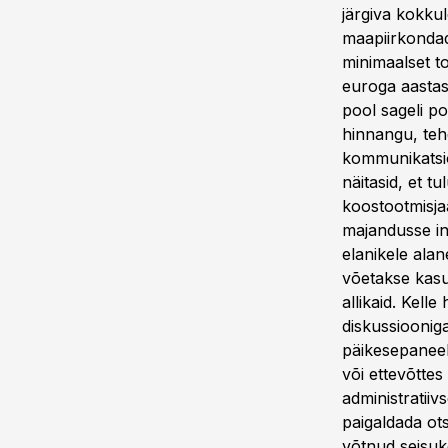
järgiva kokku
maapiirkondad
minimaalset t
euroga aastas
pool sageli p
hinnangu, teh
kommunikatsio
näitasid, et t
koostootmisja
majandusse inv
elanikele ala
võetakse kasu
allikaid. Kell
diskussioonig
päikesepaneel
või ettevõttes
administratii
paigaldada ots
võtnud seisuko