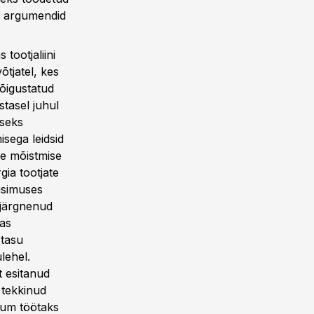
ed argumendid
tootjaliini
õtjatel, kes
s õigustatud
stasel juhul
iseks
sega leidsid
se mõistmise
ia tootjate
üsimuses
e järgnenud
bas
 tasu
lehel.
t esitanud
 tekkinud
ium töötaks