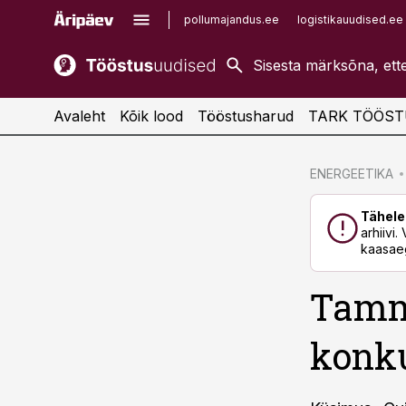
pollumajandus.ee
logistikauudised.ee
kaubandus.ee
imelineajalugu.ee
kinnisvarauudised.ee
imelineteadus.ee
Avaleht
Kõik lood
Tööstusharud
TARK TÖÖST
cebook
cebook
ENERGEETIKA
Twitter)
Twitter)
Tähele
kedIn
kedIn
arhiivi
kaasaeg
ail
ail
Tammi
k
k
konku