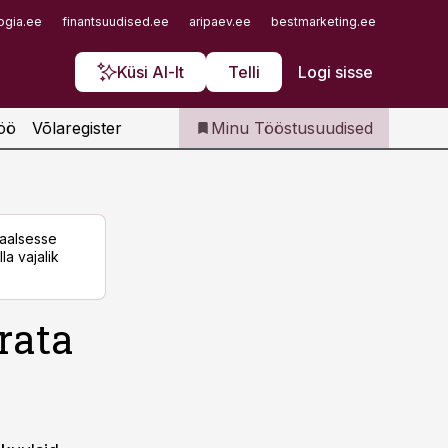
Iseteenindus
ogia.ee
finantsuudised.ee
aripaev.ee
bestmarketing.ee
finantsu
Telli Tööstusuudised
Küsi AI-lt
Telli
Logi sisse
öö
Võlaregister
Minu Tööstusuudised
taalsesse
la vajalik
rata