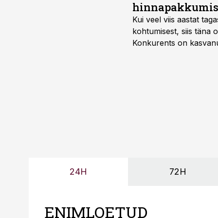
hinnapakkumis
Kui veel viis aastat tag
kohtumisest, siis tän
Konkurents on kasvanud,
tootmisvõimekuse või hi
24H
72H
ENIMLOETUD