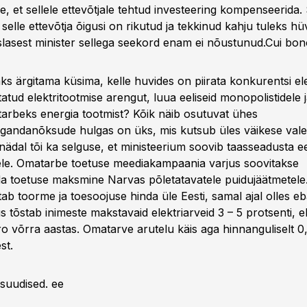
e, et sellele ettevõtjale tehtud investeering kompenseerida
t selle ettevõtja õigusi on rikutud ja tekkinud kahju tuleks hü
asest minister sellega seekord enam ei nõustunud.
Cui bon
s ärgitama küsima, kelle huvides on piirata konkurentsi ele
tatud elektritootmise arengut, luua eeliseid monopolistidele 
tarbeks energia tootmist? Kõik näib osutuvat ühes
andanõksude hulgas on üks, mis kutsub üles väikese val
nädal tõi ka selguse, et ministeerium soovib taasseadusta e
ele. Omatarbe toetuse meediakampaania varjus soovitakse
a toetuse maksmine Narvas põletatavatele puidujäätmetele
b toorme ja toesoojuse hinda üle Eesti, samal ajal olles eb
s tõstab inimeste makstavaid elektriarveid 3 – 5 protsenti, 
ro võrra aastas. Omatarve arutelu käis aga hinnanguliselt 0
st.
suudised. ee