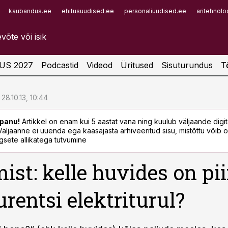
kaubandus.ee
ehitusuudised.ee
personaliuudised.ee
aritehnolo
Infopank
Radar
US 2027
Podcastid
Videod
Üritused
Sisuturundus
T
28.10.13, 10:44
panu!
Artikkel on enam kui 5 aastat vana ning kuulub väljaande digi
. Väljaanne ei uuenda ega kaasajasta arhiveeritud sisu, mistõttu võib ol
sete allikatega tutvumine
st: kelle huvides on pii
rentsi elektriturul?