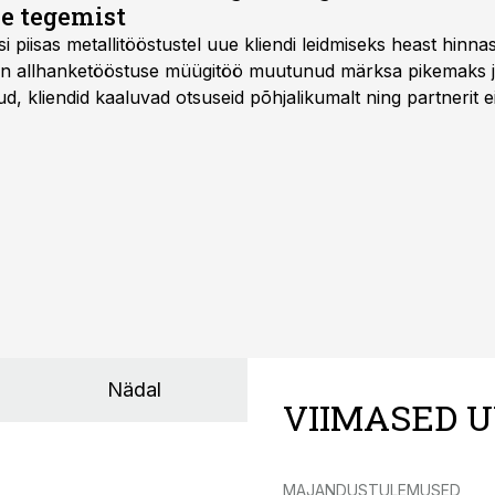
e tegemist
asi piisas metallitööstustel uue kliendi leidmiseks heast hinna
a on allhanketööstuse müügitöö muutunud märksa pikemaks
 kliendid kaaluvad otsuseid põhjalikumalt ning partnerit ei
nnakirja järgi.
Nädal
VIIMASED U
MAJANDUSTULEMUSED