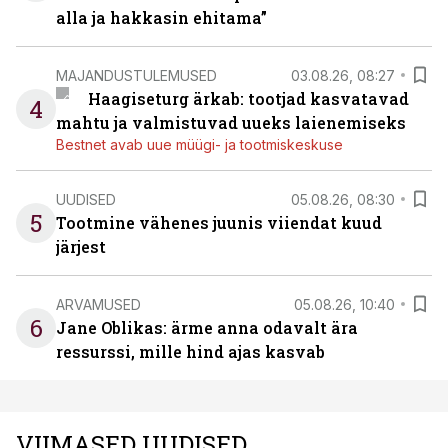
alla ja hakkasin ehitama”
MAJANDUSTULEMUSED
03.08.26, 08:27
Haagiseturg ärkab: tootjad kasvatavad
4
mahtu ja valmistuvad uueks laienemiseks
Bestnet avab uue müügi- ja tootmiskeskuse
UUDISED
05.08.26, 08:30
5
Tootmine vähenes juunis viiendat kuud
järjest
ARVAMUSED
05.08.26, 10:40
6
Jane Oblikas: ärme anna odavalt ära
ressurssi, mille hind ajas kasvab
VIIMASED UUDISED