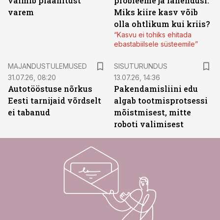
valmib plaanitust
probleeme ja lahendusi.
varem
Miks kiire kasv võib
olla ohtlikum kui kriis?
“Kasvu ei tohiks ehitada
ebastabiilsele süsteemile”
ST
MAJANDUSTULEMUSED
SISUTURUNDUS
31.07.26, 08:20
13.07.26, 14:36
Autotööstuse nõrkus
Pakendamisliini edu
Eesti tarnijaid võrdselt
algab tootmisprotsessi
ei tabanud
mõistmisest, mitte
roboti valimisest