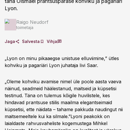
täna Õismäel prantsuspärase kohviku ja pagariäri
Lyon.
Raigo Neudorf
toimetaja
Jaga
Salvesta
Vihja
„Lyon on minu pikaaegse unistuse elluviimine,” ütles
kohviku ja pagariäri Lyon juhataja Iivi Saar.
„Oleme kohviku avamise nimel üle poole aasta vaeva
näinud, seadmeid häälestanud, maitseid ja küpsetisi
testinud. Täna on tulemus kõigile huvilistele, kes
hindavad prantsuse stiilis maailma elegantseimaid
küpsetisi, ette näidata – tahame pakkuda naudingut nii
maitsemeeltele kui ka silmale.”Lyoni peakokk on
laialdaste rahvusvaheliste kogemustega Mihkel