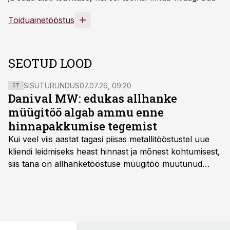
Toiduainetööstus
SEOTUD LOOD
SISUTURUNDUS
07.07.26, 09:20
ST
Danival MW: edukas allhanke
müügitöö algab ammu enne
hinnapakkumise tegemist
Kui veel viis aastat tagasi piisas metallitööstustel uue
kliendi leidmiseks heast hinnast ja mõnest kohtumisest,
siis täna on allhanketööstuse müügitöö muutunud
märksa pikemaks ja süsteemsemaks. Konkurents on
kasvanud, kliendid kaaluvad otsuseid põhjalikumalt
ning partnerit ei valita enam ainult tootmisvõimekuse
või hinnakirja järgi.