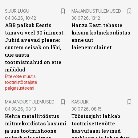
SUUR LUGU
MAJANDUSTULEMUSED
04.08.26, 10:42
30.07.26, 13:12
ABB palkab Eestis
Hanza Eesti tehaste
tänavu veel 90 inimest.
kasum kolmekordistus
Juhid avavad plaane:
enne uut
suurem seisak on läbi,
laienemislainet
uue aasta
tootmismahud on ette
müüdud
Ettevõte muutis
tootmistöötajate
palgasüsteemi
MAJANDUSTULEMUSED
KASULIK
04.08.26, 08:13
30.07.26, 08:15
Kehra metallitööstus
Tööstusjuht lahkab
mitmekordistas kasumi
tootmisettevõtte
ja uus tootmishoone
kasvufaasi levinud