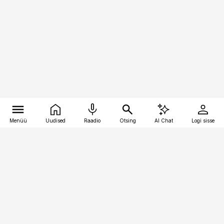
Menüü
Uudised
Raadio
Otsing
AI Chat
Logi sisse
Vana-Lõuna 39/1, 19094 Tallinn
(+372) 667 0111
toostusuudised@toostusuudised.ee
Telli
Reklaam