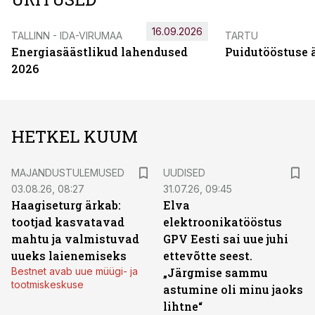
16.09.2026
TALLINN - IDA-VIRUMAA
TARTU
Energiasäästlikud lahendused
Puidutööstuse 
2026
HETKEL KUUM
MAJANDUSTULEMUSED
UUDISED
03.08.26, 08:27
31.07.26, 09:45
Haagiseturg ärkab:
Elva
tootjad kasvatavad
elektroonikatööstus
mahtu ja valmistuvad
GPV Eesti sai uue juhi
uueks laienemiseks
ettevõtte seest.
Bestnet avab uue müügi- ja
„Järgmise sammu
tootmiskeskuse
astumine oli minu jaoks
lihtne“