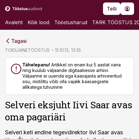
Telli
Avaleht
Kõik lood
Tööstusharud
TARK TÖÖSTUS 2
cebook
cebook
Tagasi
Twitter)
Twitter)
TOIDUAINETÖÖSTUS
15.10.13, 13:35
kedIn
kedIn
Tähelepanu!
Artikkel on enam kui 5 aastat vana
ning kuulub väljaande digitaalsesse arhiivi.
ail
ail
Väljaanne ei uuenda ega kaasajasta arhiveeritud
sisu, mistõttu võib olla vajalik kaasaegsete
k
k
allikatega tutvumine
Selveri eksjuht Iivi Saar avas
oma pagariäri
Selveri keti endine tegevdirektor Iivi Saar avas