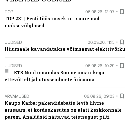
TOP
06.08.26, 13:07
TOP 231 | Eesti tööstussektori suuremad
maksuvõlglased
UUDISED
06.08.26, 11:15
Hiiumaale kavandatakse võimsamat elektrivõrku
UUDISED
06.08.26, 10:29
ETS Nord omandas Soome omanikega
ettevõttelt jahutusseadmete ärisuuna
ARVAMUSED
06.08.26, 09:03
Kaupo Karba: pakendidebatis levib lihtne
arusaam, et korduskasutus on alati keskkonnale
parem. Analüüsid näitavad teistsugust pilti