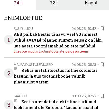
24H
72H
Nädal
ENIMLOETUD
SUUR LUGU
04.08.26, 10:42
ABB palkab Eestis tänavu veel 90 inimest.
1
Juhid avavad plaane: suurem seisak on läbi,
uue aasta tootmismahud on ette müüdud
Ettevõte muutis tootmistöötajate palgasüsteemi
MAJANDUSTULEMUSED
04.08.26, 08:13
Kehra metallitööstus mitmekordistas
2
kasumi ja uus tootmishoone valmib
plaanitust varem
SAATED
03.08.26, 16:59
Eestis arendatud elektriline surfilaud
3
lööb laineid üle Euroopa. “Ladusin säästud