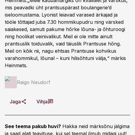
Heinmets.„Meie kaubamärgiks on kvaliteet ja värskus,
mis peavadki üht prantsuspärast boulangerie’d
iseloomustama. Lyonist leiavad varased ärkajad ja
tööle tõttajad juba 7.30 hommikupudru ning värsked
saiakesed, samuti pakume hõrke lõuna- ja õhturoogi
ning hoolikat veinivalikut. Meil ei ole mitte ainult
prantsuslik toiduvalik, vaid täiuslik Prantsuse hõng.
Meil on kõik nii, nagu ehtsas Prantsuse kohvikus
varahommikul, lõunal – kuni hilisõhtuni välja,“ märkis
Heinmets.
Raigo Neudorf
Jaga
Vihja
See teema pakub huvi?
Hakka neid märksõnu jälgima
ja saad alati teavituse, kui sel teemal ilmub midagi uut!