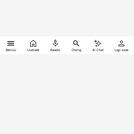
Menüü
Uudised
Raadio
Otsing
AI Chat
Logi sisse
Vana-Lõuna 39/1, 19094 Tallinn
(+372) 667 0111
toostusuudised@toostusuudised.ee
Telli
Reklaam
Firmast