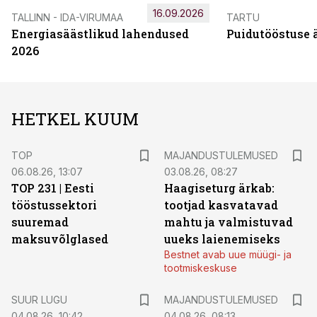
16.09.2026
TALLINN - IDA-VIRUMAA
TARTU
Energiasäästlikud lahendused
Puidutööstuse 
2026
HETKEL KUUM
TOP
MAJANDUSTULEMUSED
06.08.26, 13:07
03.08.26, 08:27
TOP 231 | Eesti
Haagiseturg ärkab:
tööstussektori
tootjad kasvatavad
suuremad
mahtu ja valmistuvad
maksuvõlglased
uueks laienemiseks
Bestnet avab uue müügi- ja
tootmiskeskuse
SUUR LUGU
MAJANDUSTULEMUSED
04.08.26, 10:42
04.08.26, 08:13