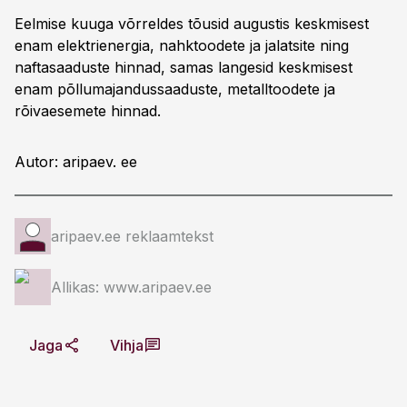
Eelmise kuuga võrreldes tõusid augustis keskmisest
enam elektrienergia, nahktoodete ja jalatsite ning
naftasaaduste hinnad, samas langesid keskmisest
enam põllumajandussaaduste, metalltoodete ja
rõivaesemete hinnad.
Autor: aripaev. ee
aripaev.ee reklaamtekst
Allikas: www.aripaev.ee
Jaga
Vihja