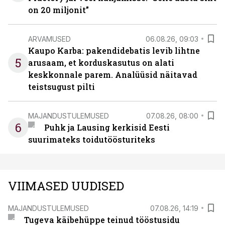
on 20 miljonit”
ARVAMUSED
06.08.26, 09:03
Kaupo Karba: pakendidebatis levib lihtne
5
arusaam, et korduskasutus on alati
keskkonnale parem. Analüüsid näitavad
teistsugust pilti
MAJANDUSTULEMUSED
07.08.26, 08:00
6
Puhk ja Lausing kerkisid Eesti
suurimateks toidutöösturiteks
VIIMASED UUDISED
MAJANDUSTULEMUSED
07.08.26, 14:19
Tugeva käibehüppe teinud tööstusidu