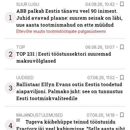
SUUR LUGU
04.08.26, 10:42
ABB palkab Eestis tänavu veel 90 inimest.
1
Juhid avavad plaane: suurem seisak on läbi,
uue aasta tootmismahud on ette müüdud
Ettevõte muutis tootmistöötajate palgasüsteemi
TOP
06.08.26, 13:07
2
TOP 231 | Eesti tööstussektori suuremad
maksuvõlglased
UUDISED
07.08.26, 11:52
Rallistaar Elfyn Evans ostis Eestis toodetud
3
aiapaviljoni. Palmako juht: see on tunnustus
Eesti tootmiskvaliteedile
MAJANDUSTULEMUSED
07.08.26, 14:19
Tugeva käibehüppe teinud tööstusidu
4
Fractory jäi veel kahjumisse. “Selle aasta siht