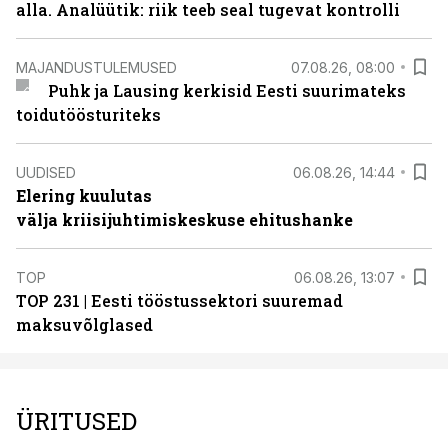
alla. Analüütik: riik teeb seal tugevat kontrolli
MAJANDUSTULEMUSED
07.08.26, 08:00
Puhk ja Lausing kerkisid Eesti suurimateks
toidutöösturiteks
UUDISED
06.08.26, 14:44
Elering kuulutas
välja kriisijuhtimiskeskuse ehitushanke
TOP
06.08.26, 13:07
TOP 231 | Eesti tööstussektori suuremad
maksuvõlglased
ÜRITUSED