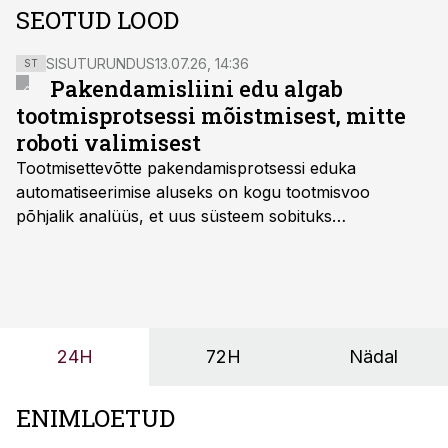
SEOTUD LOOD
SISUTURUNDUS
13.07.26, 14:36
ST
Pakendamisliini edu algab
tootmisprotsessi mõistmisest, mitte
roboti valimisest
Tootmisettevõtte pakendamisprotsessi eduka
automatiseerimise aluseks on kogu tootmisvoo
põhjalik analüüs, et uus süsteem sobituks
olemasolevasse keskkonda, aitaks vähendada
tööjõuvajadust ning oleks valmis ka ettevõtte
tulevasteks arenguteks. Lihtsalt roboti lisamine
enamasti oodatud tulemust ei too, nendib tootmise ja
tööstuse automatiseerimislahenduste arendaja Smitech
24H
72H
Nädal
OÜ tegevjuht Sander Mitendorf.
ENIMLOETUD