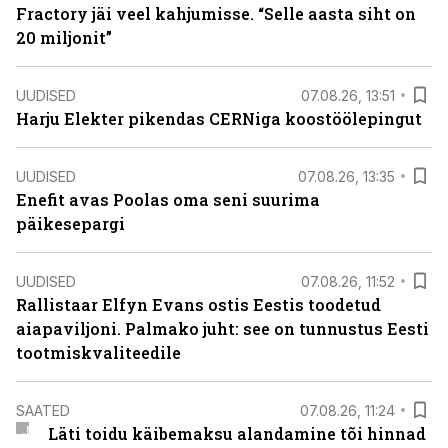
Fractory jäi veel kahjumisse. “Selle aasta siht on
20 miljonit”
UUDISED
07.08.26, 13:51
Harju Elekter pikendas CERNiga koostöölepingut
UUDISED
07.08.26, 13:35
Enefit avas Poolas oma seni suurima
päikesepargi
UUDISED
07.08.26, 11:52
Rallistaar Elfyn Evans ostis Eestis toodetud
aiapaviljoni. Palmako juht: see on tunnustus Eesti
tootmiskvaliteedile
SAATED
07.08.26, 11:24
Läti toidu käibemaksu alandamine tõi hinnad