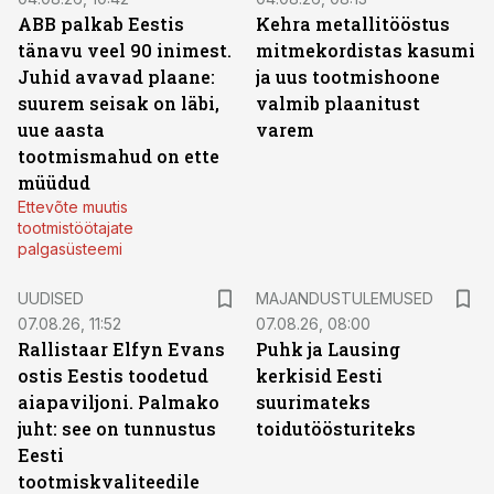
ABB palkab Eestis
Kehra metallitööstus
tänavu veel 90 inimest.
mitmekordistas kasumi
Juhid avavad plaane:
ja uus tootmishoone
suurem seisak on läbi,
valmib plaanitust
uue aasta
varem
tootmismahud on ette
müüdud
Ettevõte muutis
tootmistöötajate
palgasüsteemi
UUDISED
MAJANDUSTULEMUSED
07.08.26, 11:52
07.08.26, 08:00
Rallistaar Elfyn Evans
Puhk ja Lausing
ostis Eestis toodetud
kerkisid Eesti
aiapaviljoni. Palmako
suurimateks
juht: see on tunnustus
toidutöösturiteks
Eesti
tootmiskvaliteedile