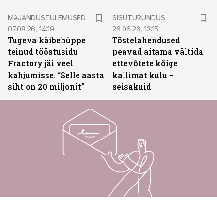
ST
MAJANDUSTULEMUSED
SISUTURUNDUS
07.08.26, 14:19
26.06.26, 13:15
Tugeva käibehüppe
Tõstelahendused
teinud tööstusidu
peavad aitama vältida
Fractory jäi veel
ettevõtete kõige
kahjumisse. “Selle aasta
kallimat kulu –
siht on 20 miljonit”
seisakuid