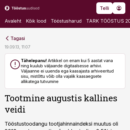
Telli
Avaleht
Kõik lood
Tööstusharud
TARK TÖÖSTUS 2
cebook
cebook
Tagasi
Twitter)
Twitter)
19.09.13, 11:07
kedIn
kedIn
Tähelepanu!
Artikkel on enam kui 5 aastat vana
ning kuulub väljaande digitaalsesse arhiivi.
ail
ail
Väljaanne ei uuenda ega kaasajasta arhiveeritud
sisu, mistõttu võib olla vajalik kaasaegsete
k
k
allikatega tutvumine
Tootmine augustis kallines
veidi
Tööstustoodangu tootjahinnaindeksi muutus oli