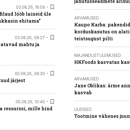
jahutusseadmete ärisu
03.08.26, 16:59
filaud lööb laineid üle
ARVAMUSED
hakkasin ehitama”
Kaupo Karba: pakendide
korduskasutus on alat
03.08.26, 08:27
teistsugust pilti
vatavad mahtu ja
MAJANDUSTULEMUSED
HKFoods kasvatas kas
05.08.26, 08:30
ARVAMUSED
uud järjest
Jane Oblikas: ärme anna
kasvab
05.08.26, 10:40
 ressurssi, mille hind
UUDISED
Tootmine vähenes juuni