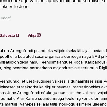
fondi nõukogu valis neljapäeval toimunud korralisel ko
eks Ville Jehe.
eudorf
Salvesta
Vihja
l on Arengufondi peamiseks väljakutseks lähiajal tihedam
gi poolt ellu kutsutud sõsarorganisatsioonidega nagu EAS ja 
ganisatsioonidega nagu Teenusmajanduse Koda, Kaubandus-
t, ning peamiste partneritena majandusministeeriumi ja Riig
eendunud, et Eesti-suguses väikses ja dünaamilises riigis v
imesed erasektorist ka riigi erinevates institutsioonides akt
lisas Jehe.Arengufondi nõukogu uue esimehe valimise vajad
 esimehe Alar Karise suundumisega tööle riigikontrolöri ame
ta märtsis. Vahepealsel ajal täitis nõukogu esimehe ülesan