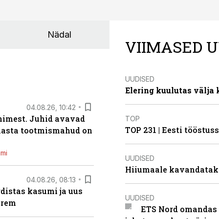
Nädal
VIIMASED U
UUDISED
Elering kuulutas välja
04.08.26, 10:42
inimest. Juhid avavad
TOP
TOP 231 | Eesti tööstu
 aasta tootmismahud on
emi
UUDISED
Hiiumaale kavandatak
04.08.26, 08:13
distas kasumi ja uus
UUDISED
arem
ETS Nord omandas 