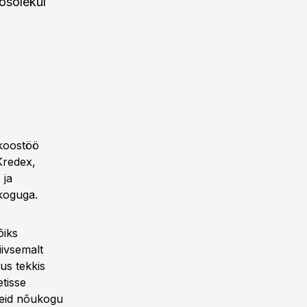
osolekul
 koostöö
Kredex,
 ja
ikoguga.
õiks
iivsemalt
us tekkis
tisse
deid nõukogu