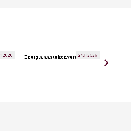
11.2026
24.11.2026
Energia aastakonverents 2026
Tark töö