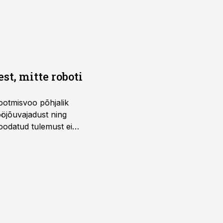
t, mitte roboti
ootmisvoo põhjalik
öjõuvajadust ning
 oodatud tulemust ei
 tegevjuht Sander