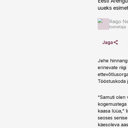
Eesti Arengu
uueks esimeh
Raigo N
toimetaja
Jaga
Jehe hinnangu
erinevate rii
ettevõtlusor
Tööstuskoda j
“Samuti olen v
kogemustega in
kaasa lüüa,” 
seoses senise
käesoleva aas