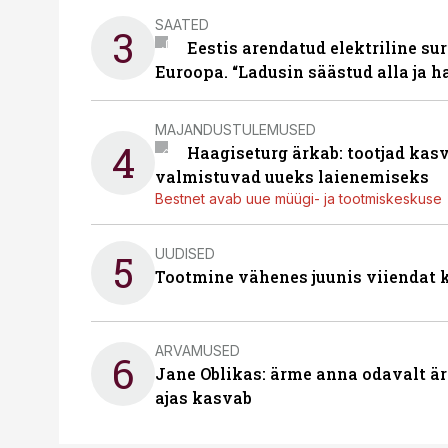
SAATED
3
Eestis arendatud elektriline sur
Euroopa. “Ladusin säästud alla ja 
MAJANDUSTULEMUSED
4
Haagiseturg ärkab: tootjad kas
valmistuvad uueks laienemiseks
Bestnet avab uue müügi- ja tootmiskeskuse
UUDISED
5
Tootmine vähenes juunis viiendat k
ARVAMUSED
6
Jane Oblikas: ärme anna odavalt ära
ajas kasvab