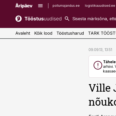
pollumajandus.ee
logistikauudised.ee
kaubandus.ee
imelineajalugu.ee
kinnisvarauudised.ee
imelineteadus.ee
Avaleht
Kõik lood
Tööstusharud
TARK TÖÖST
cebook
cebook
09.09.13, 13:51
Twitter)
Twitter)
Tähele
kedIn
kedIn
arhiivi
kaasaeg
ail
ail
Ville
k
k
nõuk