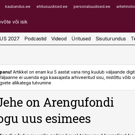
kaubandus.ee
ehitusuudised.ee
personaliuudised.ee
aritehnolo
Infopank
Radar
US 2027
Podcastid
Videod
Üritused
Sisuturundus
T
panu!
Artikkel on enam kui 5 aastat vana ning kuulub väljaande digi
. Väljaanne ei uuenda ega kaasajasta arhiveeritud sisu, mistõttu võib ol
sete allikatega tutvumine
 Jehe on Arengufondi
ogu uus esimees