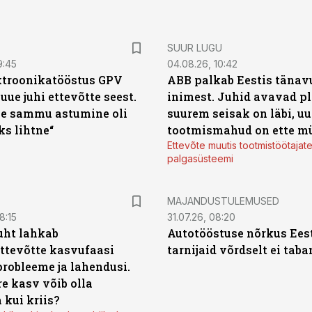
SUUR LUGU
9:45
04.08.26, 10:42
ktroonikatööstus GPV
ABB palkab Eestis tänavu
 uue juhi ettevõtte seest.
inimest. Juhid avavad pl
e sammu astumine oli
suurem seisak on läbi, uu
ks lihtne“
tootmismahud on ette m
Ettevõte muutis tootmistöötajat
palgasüsteemi
MAJANDUSTULEMUSED
8:15
31.07.26, 08:20
uht lahkab
Autotööstuse nõrkus Ees
ttevõtte kasvufaasi
tarnijaid võrdselt ei tab
probleeme ja lahendusi.
re kasv võib olla
 kui kriis?