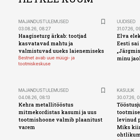
MAJANDUSTULEMUSED
UUDISED
03.08.26, 08:27
31.07.26, 0
Haagiseturg ärkab: tootjad
Elva ele
kasvatavad mahtu ja
Eesti sai
valmistuvad uueks laienemiseks
„Järgmis
Bestnet avab uue müügi- ja
minu jao
tootmiskeskuse
MAJANDUSTULEMUSED
KASULIK
04.08.26, 08:13
30.07.26, 0
Kehra metallitööstus
Tööstusj
mitmekordistas kasumi ja uus
tootmise
tootmishoone valmib plaanitust
levinud 
varem
Miks kii
ohtlikum