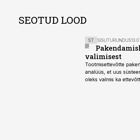
SEOTUD LOOD
ST
SISUTURUNDUS
13.0
Pakendamisli
valimisest
Tootmisettevõtte paken
analüüs, et uus süstee
oleks valmis ka ettevõt
too, nendib tootmise j
Mitendorf.