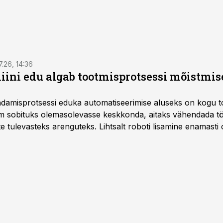
7.26, 14:36
ini edu algab tootmisprotsessi mõistmises
damisprotsessi eduka automatiseerimise aluseks on kogu t
m sobituks olemasolevasse keskkonda, aitaks vähendada tö
te tulevasteks arenguteks. Lihtsalt roboti lisamine enamasti
a tööstuse automatiseerimislahenduste arendaja Smitech OÜ