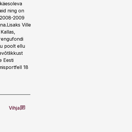
 käesoleva
teid ning on
l 2008-2009
na.Lisaks Ville
Kallas,
Arengufondi
u poolt ellu
evõtlikkust
e Eesti
isportfell 18
Vihja