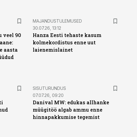
MAJANDUSTULEMUSED
30.07.26, 13:12
 veel 90
Hanza Eesti tehaste kasum
aane:
kolmekordistus enne uut
e aasta
laienemislainet
üüdud
e
ST
SISUTURUNDUS
07.07.26, 09:20
ti
Danival MW: edukas allhanke
anud
müügitöö algab ammu enne
hinnapakkumise tegemist