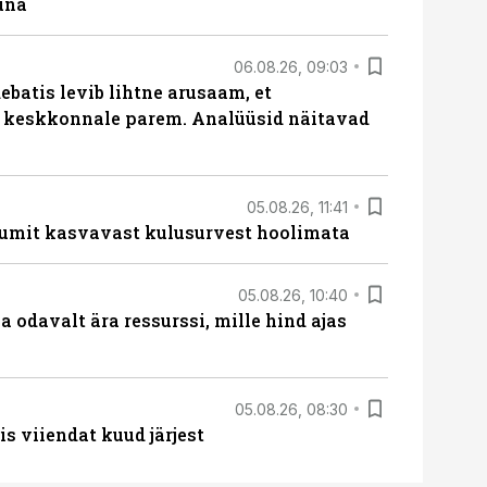
una
06.08.26, 09:03
batis levib lihtne arusaam, et
i keskkonnale parem. Analüüsid näitavad
05.08.26, 11:41
umit kasvavast kulusurvest hoolimata
05.08.26, 10:40
 odavalt ära ressurssi, mille hind ajas
05.08.26, 08:30
s viiendat kuud järjest