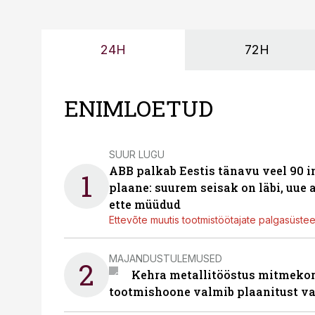
24H
72H
ENIMLOETUD
SUUR LUGU
ABB palkab Eestis tänavu veel 90 
1
plaane: suurem seisak on läbi, uue
ette müüdud
Ettevõte muutis tootmistöötajate palgasüste
MAJANDUSTULEMUSED
2
Kehra metallitööstus mitmekor
tootmishoone valmib plaanitust v