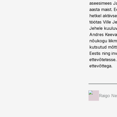
aseesimees Ja
aasta maist. E
hetkel aktiiv
töötas Ville J
Jehele kuuluv
Andres Keeval
nõukogu liikm
kutsutud mõtte
Eestis ning in
ettevõtetesse.
ettevõttega.
Raigo Ne