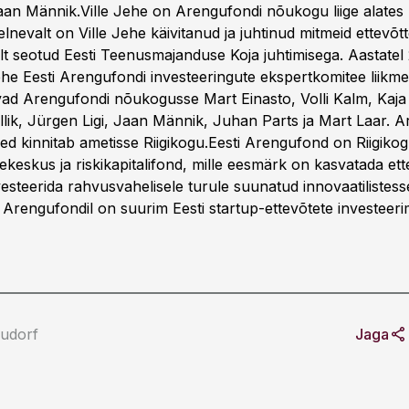
an Männik.Ville Jehe on Arengufondi nõukogu liige alates
elnevalt on Ville Jehe käivitanud ja juhtinud mitmeid ettevõt
selt seotud Eesti Teenusmajanduse Koja juhtimisega. Aastate
ehe Eesti Arengufondi investeeringute ekspertkomitee liikme
ad Arengufondi nõukogusse Mart Einasto, Volli Kalm, Kaja 
lik, Jürgen Ligi, Jaan Männik, Juhan Parts ja Mart Laar. 
ed kinnitab ametisse Riigikogu.Eesti Arengufond on Riigikog
keskus ja riskikapitalifond, mille eesmärk on kasvatada ett
vesteerida rahvusvahelisele turule suunatud innovaatilistess
 Arengufondil on suurim Eesti startup-ettevõtete investeerim
udorf
Jaga