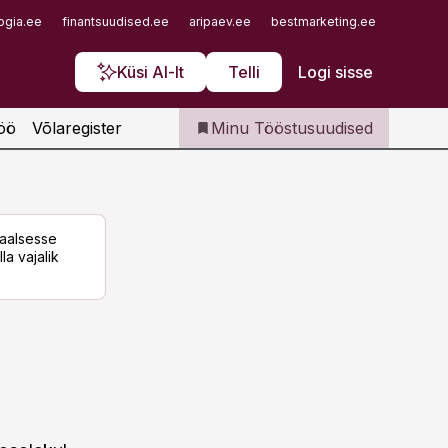
Iseteenindus
ogia.ee
finantsuudised.ee
aripaev.ee
bestmarketing.ee
finantsu
Telli Tööstusuudised
Küsi AI-lt
Telli
Logi sisse
öö
Võlaregister
Minu Tööstusuudised
taalsesse
la vajalik