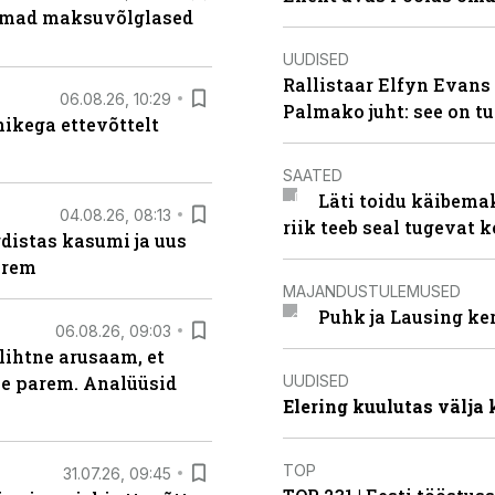
uremad maksuvõlglased
UUDISED
Rallistaar Elfyn Evans 
06.08.26, 10:29
Palmako juht: see on t
kega ettevõttelt
SAATED
Läti toidu käibema
04.08.26, 08:13
riik teeb seal tugevat k
distas kasumi ja uus
arem
MAJANDUSTULEMUSED
Puhk ja Lausing ke
06.08.26, 09:03
lihtne arusaam, et
UUDISED
le parem. Analüüsid
Elering kuulutas välja
TOP
31.07.26, 09:45