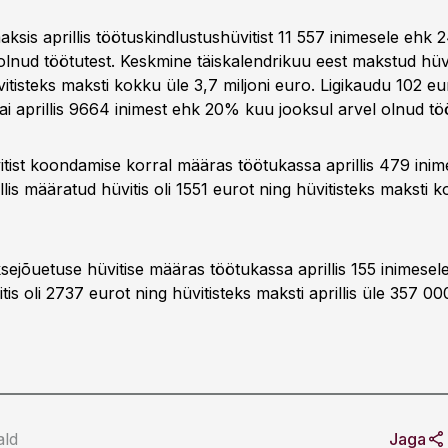
ksis aprillis töötuskindlustushüvitist 11 557 inimesele ehk
olnud töötutest. Keskmine täiskalendrikuu eest makstud hüvi
itisteks maksti kokku üle 3,7 miljoni euro. Ligikaudu 102 e
ai aprillis 9664 inimest ehk 20% kuu jooksul arvel olnud töö
itist koondamise korral määras töötukassa aprillis 479 inim
lis määratud hüvitis oli 1551 eurot ning hüvitisteks maksti 
ejõuetuse hüvitise määras töötukassa aprillis 155 inimesel
is oli 2737 eurot ning hüvitisteks maksti aprillis üle 357 00
ald
Jaga