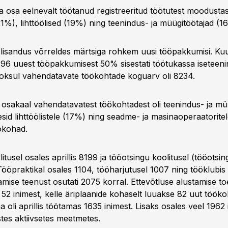
 osa eelnevalt töötanud registreeritud töötutest moodustas
21%), lihttöölised (19%) ning teenindus- ja müügitöötajad (1
ul lisandus võrreldes märtsiga rohkem uusi tööpakkumisi. Ku
96 uuest tööpakkumisest 50% sisestati töötukassa iseteeni
oksul vahendatavate töökohtade koguarv oli 8234.
osakaal vahendatavatest töökohtadest oli teenindus- ja müü
sid lihttöölistele (17%) ning seadme- ja masinaoperaatorite
ökohad.
itusel osales aprillis 8199 ja tööotsingu koolitusel (tööotsi
Tööpraktikal osales 1104, tööharjutusel 1007 ning tööklubis
mise teenust osutati 2075 korral. Ettevõtluse alustamise toe
 52 inimest, kelle äriplaanide kohaselt luuakse 82 uut tööko
 oli aprillis töötamas 1635 inimest. Lisaks osales veel 1962 
stes aktiivsetes meetmetes.