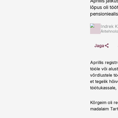
Aprillis jätk
lõpus oli tö
pensioniealis
Indrek K
Äritehnolo
Jaga
Aprillis regis
tööle või alus
võrdlustele t
et tegelik hõi
töötukassale,
Kõrgeim oli r
madalaim Tart