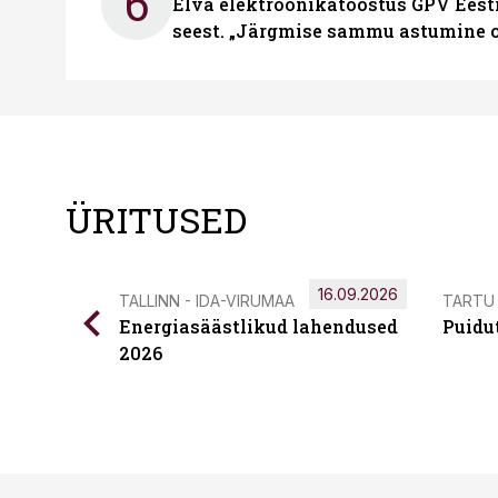
6
Elva elektroonikatööstus GPV Eesti 
seest. „Järgmise sammu astumine ol
ÜRITUSED
16.09.2026
TALLINN - IDA-VIRUMAA
TARTU
Energiasäästlikud lahendused
Puidu
2026