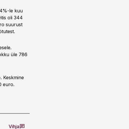
 24%-le kuu
tis oli 344
uro suurust
tutest.
esele.
kokku üle 786
e. Keskmine
0 euro.
Vihja