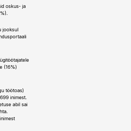
id oskus- ja
6%).
u jooksul
ndusportaali
gitöötajatele
le (16%)
ngu töötoas)
 699 inimest.
tuse abil sai
hta.
inimest