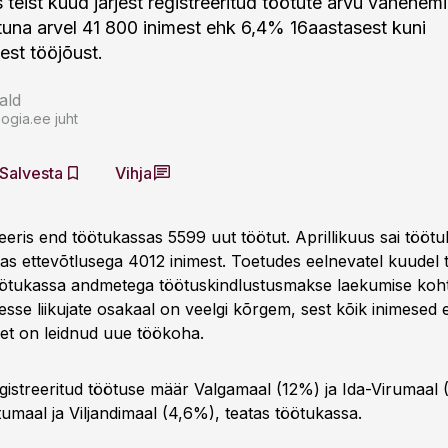
us teist kuud järjest registreeritud töötute arvu vähenem
ötuna arvel 41 800 inimest ehk 6,4% 16aastasest kuni
est tööjõust.
ald
ogia.ee juht
Salvesta
Vihja
treeris end töötukassas 5599 uut töötut. Aprillikuus sai tööt
tas ettevõtlusega 4012 inimest. Toetudes eelnevatel kuudel 
öötukassa andmetega töötuskindlustusmakse laekumise kohta
vesse liikujate osakaal on veelgi kõrgem, sest kõik inimesed e
 et on leidnud uue töökoha.
egistreeritud töötuse määr Valgamaal (12%) ja Ida-Virumaal 
umaal ja Viljandimaal (4,6%), teatas töötukassa.