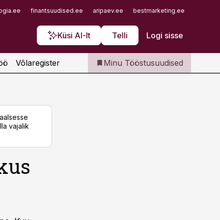
Iseteenindus
ogia.ee
finantsuudised.ee
aripaev.ee
bestmarketing.ee
finantsu
Telli Tööstusuudised
Küsi AI-lt
Telli
Logi sisse
öö
Võlaregister
Minu Tööstusuudised
taalsesse
la vajalik
tkus