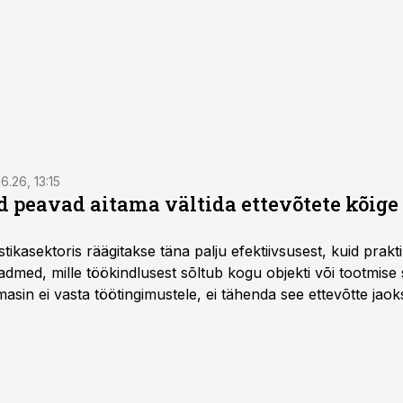
6.26, 13:15
 peavad aitama vältida ettevõtete kõige
istikasektoris räägitakse täna palju efektiivsusest, kuid pra
dmed, mille töökindlusest sõltub kogu objekti või tootmise 
asin ei vasta töötingimustele, ei tähenda see ettevõtte jaoks 
rahalist kulu, venivaid tähtaegu ja suuremaid riske tööohutu