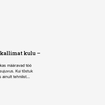
 kallimat kulu –
ktikas määravad töö
sujuvus. Kui tõstuk
ainult tehnilist
sele.