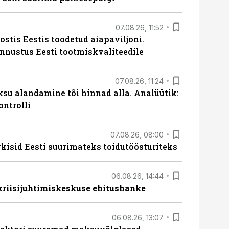
07.08.26, 11:52
ostis Eestis toodetud aiapaviljoni.
unnustus Eesti tootmiskvaliteedile
07.08.26, 11:24
ksu alandamine tõi hinnad alla. Analüütik:
ontrolli
07.08.26, 08:00
rkisid Eesti suurimateks toidutöösturiteks
06.08.26, 14:44
 kriisijuhtimiskeskuse ehitushanke
06.08.26, 13:07