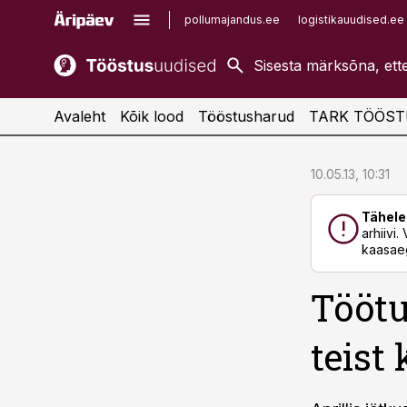
pollumajandus.ee
logistikauudised.ee
kaubandus.ee
imelineajalugu.ee
kinnisvarauudised.ee
imelineteadus.ee
Avaleht
Kõik lood
Tööstusharud
TARK TÖÖST
cebook
cebook
10.05.13, 10:31
Twitter)
Twitter)
Tähele
kedIn
kedIn
arhiivi
kaasaeg
ail
ail
Töötu
k
k
teist 