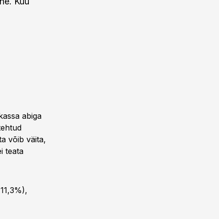
ine. Kuu
ukassa abiga
tehtud
 võib väita,
i teata
(11,3%),