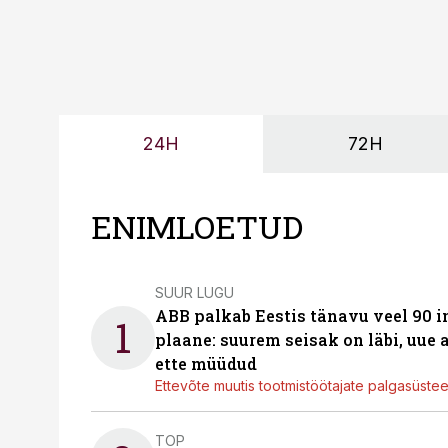
24H
72H
ENIMLOETUD
SUUR LUGU
ABB palkab Eestis tänavu veel 90 
1
plaane: suurem seisak on läbi, uue
ette müüdud
Ettevõte muutis tootmistöötajate palgasüste
TOP