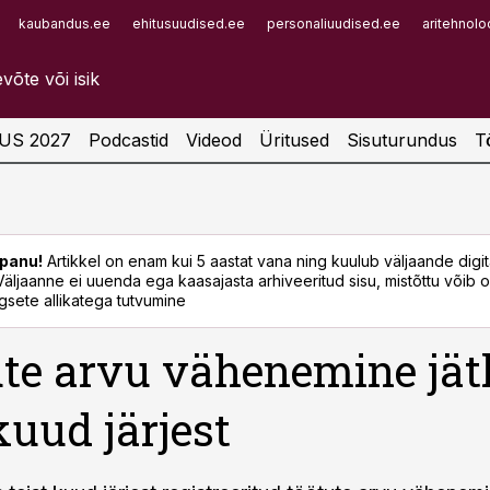
kaubandus.ee
ehitusuudised.ee
personaliuudised.ee
aritehnolo
Infopank
Radar
US 2027
Podcastid
Videod
Üritused
Sisuturundus
T
panu!
Artikkel on enam kui 5 aastat vana ning kuulub väljaande digi
. Väljaanne ei uuenda ega kaasajasta arhiveeritud sisu, mistõttu võib ol
sete allikatega tutvumine
te arvu vähenemine jä
kuud järjest