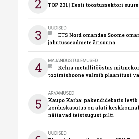
2
TOP 231 | Eesti tööstussektori su
UUDISED
3
ETS Nord omandas Soome omani
jahutusseadmete ärisuuna
MAJANDUSTULEMUSED
4
Kehra metallitööstus mitmekor
tootmishoone valmib plaanitust v
ARVAMUSED
5
Kaupo Karba: pakendidebatis levib 
korduskasutus on alati keskkonna
näitavad teistsugust pilti
UUDISED