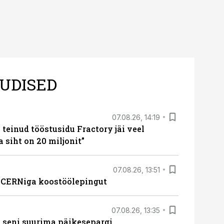
UDISED
07.08.26, 14:19
teinud tööstusidu Fractory jäi veel
a siht on 20 miljonit”
07.08.26, 13:51
s CERNiga koostöölepingut
07.08.26, 13:35
 seni suurima päikesepargi