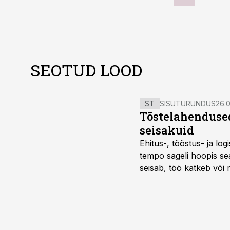
SEOTUD LOOD
ST
SISUTURUNDUS
26.0
Tõstelahendused
seisakuid
Ehitus-, tööstus- ja log
tempo sageli hoopis sea
seisab, töö katkeb või m
probleemi, vaid otsest 