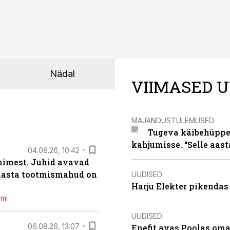
Nädal
VIIMASED U
MAJANDUSTULEMUSED
Tugeva käibehüppe 
kahjumisse. “Selle aast
04.08.26, 10:42
inimest. Juhid avavad
 aasta tootmismahud on
UUDISED
Harju Elekter pikenda
emi
UUDISED
06.08.26, 13:07
Enefit avas Poolas oma