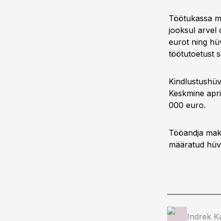
Töötukassa ma
jooksul arvel 
eurot ning hüv
töötutoetust s
Kindlustushüv
Keskmine april
000 euro.
Tööandja maks
määratud hüvit
Indrek K