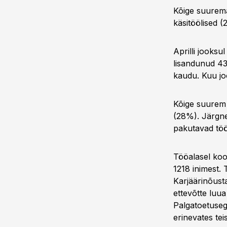
Kõige suurema
käsitöölised (
Aprilli jooks
lisandunud 43
kaudu. Kuu jo
Kõige suurem 
(28%). Järgne
pakutavad tö
Tööalasel kool
1218 inimest. 
Karjäärinõusta
ettevõtte luua
Palgatoetusega
erinevates tei