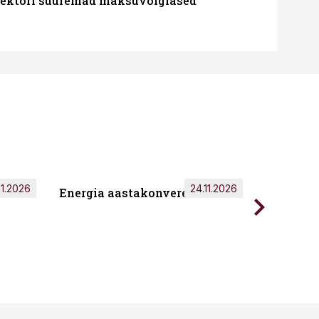
ssektori suuremad maksuvõlglased
11.2026
24.11.2026
Energia aastakonverents 2026
Tark töö