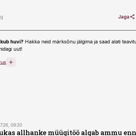
ig
Jaga
kub huvi?
Hakka neid märksõnu jälgima ja saad alati teavitu
idagi uut!
tus
7.26, 09:20
ukas allhanke müügitöö algab ammu en