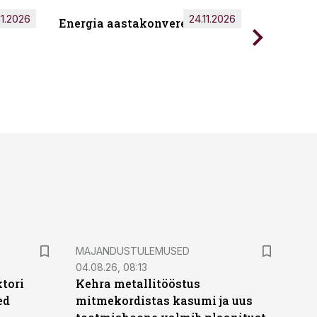
11.2026
24.11.2026
Energia aastakonverents 2026
Tark töö
MAJANDUSTULEMUSED
04.08.26, 08:13
ktori
Kehra metallitööstus
ed
mitmekordistas kasumi ja uus