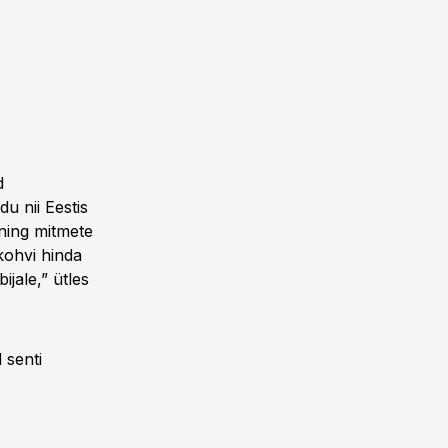
d
u nii Eestis
 ning mitmete
kohvi hinda
jale,” ütles
 senti