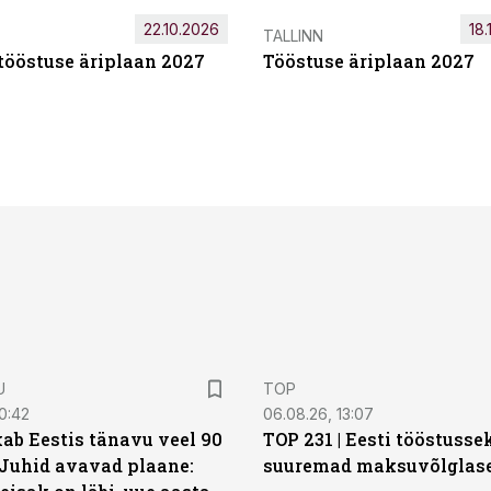
22.10.2026
18.
TALLINN
tööstuse äriplaan 2027
Tööstuse äriplaan 2027
U
TOP
0:42
06.08.26, 13:07
ab Eestis tänavu veel 90
TOP 231 | Eesti tööstusse
 Juhid avavad plaane:
suuremad maksuvõlglas