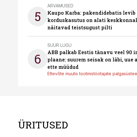
ARVAMUSED
5
Kaupo Karba: pakendidebatis levib 
korduskasutus on alati keskkonna
näitavad teistsugust pilti
SUUR LUGU
ABB palkab Eestis tänavu veel 90 
6
plaane: suurem seisak on läbi, uue
ette müüdud
Ettevõte muutis tootmistöötajate palgasüste
ÜRITUSED