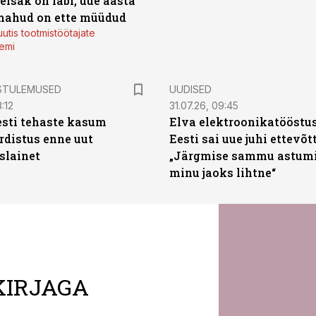
eisak on läbi, uue aasta
mahud on ette müüdud
utis tootmistöötajate
emi
STULEMUSED
UUDISED
:12
31.07.26, 09:45
sti tehaste kasum
Elva elektroonikatööstu
distus enne uut
Eesti sai uue juhi ettevõt
slainet
„Järgmise sammu astumi
minu jaoks lihtne“
KIRJAGA