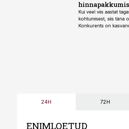
hinnapakkumis
Kui veel viis aastat tag
kohtumisest, siis tän
Konkurents on kasvanud,
tootmisvõimekuse või hi
24H
72H
ENIMLOETUD