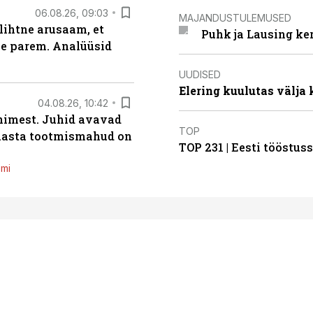
06.08.26, 09:03
MAJANDUSTULEMUSED
lihtne arusaam, et
Puhk ja Lausing ke
le parem. Analüüsid
UUDISED
Elering kuulutas välja
04.08.26, 10:42
inimest. Juhid avavad
TOP
 aasta tootmismahud on
TOP 231 | Eesti tööstu
emi