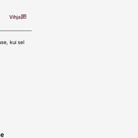
Vihja
se, kui sel
ne