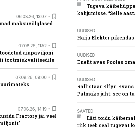
Tugeva käibehüppe 
kahjumisse. “Selle aast
06.08.26, 13:07
uremad maksuvõlglased
UUDISED
Harju Elekter pikenda
07.08.26, 11:52
 toodetud aiapaviljoni.
UUDISED
ti tootmiskvaliteedile
Enefit avas Poolas oma
07.08.26, 08:00
UUDISED
 suurimateks
Rallistaar Elfyn Evans 
Palmako juht: see on t
07.08.26, 14:19
SAATED
usidu Fractory jäi veel
Läti toidu käibema
miljonit”
riik teeb seal tugevat k