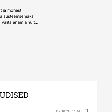
st ja mõnest
 ja süsteemsemaks.
 valita enam ainult
UDISED
07.08.26, 14:19