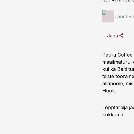
Tanel Ra
Jaga
Paulig Coffee
maailmaturul 
kui ka Balti t
teiste toorai
allapoole, mi
Hook.
Lõpptarbija j
kukkuma.