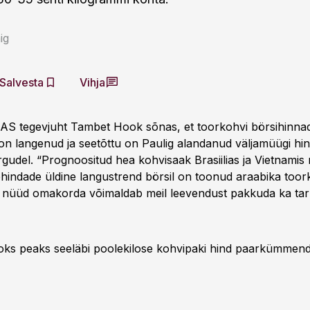
ig
Salvesta
Vihja
 AS tegevjuht Tambet Hook sõnas, et toorkohvi börsihinna
on langenud ja seetõttu on Paulig alandanud väljamüügi hind
urgudel. “Prognoositud hea kohvisaak Brasiilias ja Vietnamis
nehindade üldine langustrend börsil on toonud araabika toor
s nüüd omakorda võimaldab meil leevendust pakkuda ka tarbi
aoks peaks seeläbi poolekilose kohvipaki hind paarkümmend