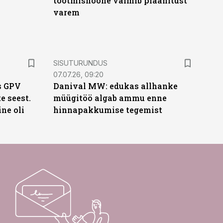
tootmishoone valmib plaanitust
varem
ST
SISUTURUNDUS
07.07.26, 09:20
s GPV
Danival MW: edukas allhanke
te seest.
müügitöö algab ammu enne
ne oli
hinnapakkumise tegemist