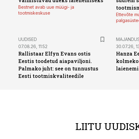
valmistuvad uueks laienemiseks
suurem s
Bestnet avab uue müügi- ja
tootmis
tootmiskeskuse
Ettevõte mu
palgasüste
UUDISED
MAJANDU
07.08.26, 11:52
30.07.26, 13
Rallistaar Elfyn Evans ostis
Hanza Ee
Eestis toodetud aiapaviljoni.
kolmekor
Palmako juht: see on tunnustus
laienemi
Eesti tootmiskvaliteedile
LIITU UUDIS