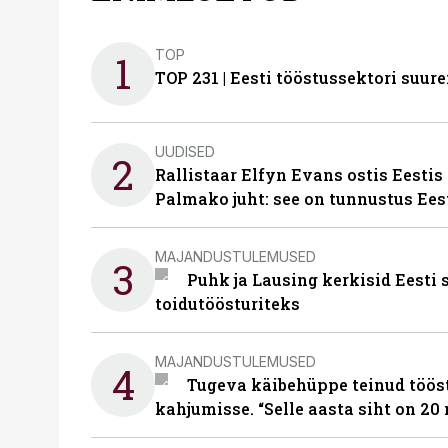
TOP
1
TOP 231 | Eesti tööstussektori su
UUDISED
2
Rallistaar Elfyn Evans ostis Eestis
Palmako juht: see on tunnustus Ees
MAJANDUSTULEMUSED
3
Puhk ja Lausing kerkisid Eesti
toidutöösturiteks
MAJANDUSTULEMUSED
4
Tugeva käibehüppe teinud tööst
kahjumisse. “Selle aasta siht on 20 