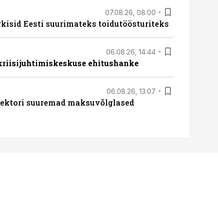
07.08.26, 08:00
rkisid Eesti suurimateks toidutöösturiteks
06.08.26, 14:44
 kriisijuhtimiskeskuse ehitushanke
06.08.26, 13:07
ssektori suuremad maksuvõlglased