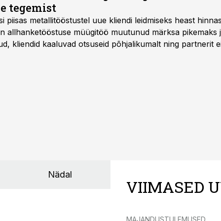
e tegemist
asi piisas metallitööstustel uue kliendi leidmiseks heast hinna
a on allhanketööstuse müügitöö muutunud märksa pikemaks
 kliendid kaaluvad otsuseid põhjalikumalt ning partnerit ei
nnakirja järgi.
Nädal
VIIMASED U
MAJANDUSTULEMUSED