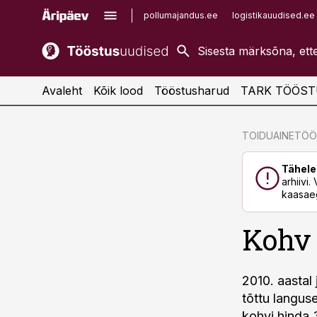
pollumajandus.ee
logistikauudised.ee
kaubandus.ee
imelineajalugu.ee
kinnisvarauudised.ee
imelineteadus.ee
Avaleht
Kõik lood
Tööstusharud
TARK TÖÖST
cebook
cebook
TOIDUAINETÖ
Twitter)
Twitter)
Tähele
kedIn
kedIn
arhiivi
kaasaeg
ail
ail
Kohv
k
k
2010. aastal
tõttu languse
kohvi hinda 