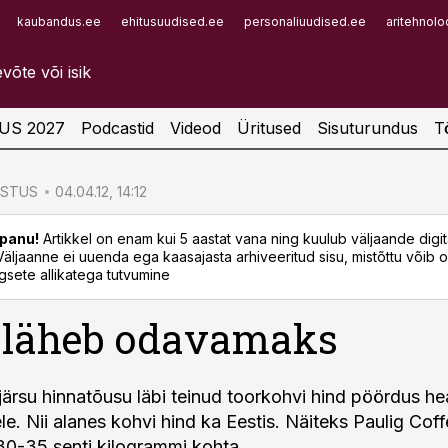
kaubandus.ee
ehitusuudised.ee
personaliuudised.ee
aritehnolo
Infopank
Radar
US 2027
Podcastid
Videod
Üritused
Sisuturundus
T
ÖSTUS
04.04.12, 14:12
panu!
Artikkel on enam kui 5 aastat vana ning kuulub väljaande digi
. Väljaanne ei uuenda ega kaasajasta arhiveeritud sisu, mistõttu võib ol
sete allikatega tutvumine
 läheb odavamaks
 järsu hinnatõusu läbi teinud toorkohvi hind pöördus h
le. Nii alanes kohvi hind ka Eestis. Näiteks Paulig Cof
30-35 senti kilogrammi kohta.