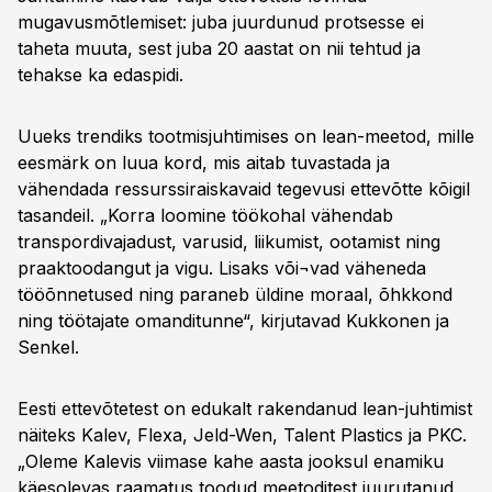
mugavusmõtlemiset: juba juurdunud protsesse ei
taheta muuta, sest juba 20 aastat on nii tehtud ja
tehakse ka edaspidi.
Uueks trendiks tootmisjuhtimises on lean-meetod, mille
eesmärk on luua kord, mis aitab tuvastada ja
vähendada ressurssiraiskavaid tegevusi ettevõtte kõigil
tasandeil. „Korra loomine töökohal vähendab
transpordivajadust, varusid, liikumist, ootamist ning
praaktoodangut ja vigu. Lisaks või¬vad väheneda
tööõnnetused ning paraneb üldine moraal, õhkkond
ning töötajate omanditunne“, kirjutavad Kukkonen ja
Senkel.
Eesti ettevõtetest on edukalt rakendanud lean-juhtimist
näiteks Kalev, Flexa, Jeld-Wen, Talent Plastics ja PKC.
„Oleme Kalevis viimase kahe aasta jooksul enamiku
käesolevas raamatus toodud meetoditest juurutanud,