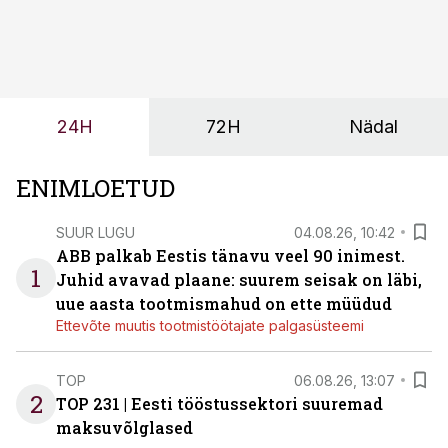
märksa pikemaks ja süsteemsemaks. Konkurents on
kasvanud, kliendid kaaluvad otsuseid põhjalikumalt
ning partnerit ei valita enam ainult tootmisvõimekuse
või hinnakirja järgi.
24H
72H
Nädal
ENIMLOETUD
SUUR LUGU
04.08.26, 10:42
ABB palkab Eestis tänavu veel 90 inimest.
1
Juhid avavad plaane: suurem seisak on läbi,
uue aasta tootmismahud on ette müüdud
Ettevõte muutis tootmistöötajate palgasüsteemi
TOP
06.08.26, 13:07
2
TOP 231 | Eesti tööstussektori suuremad
maksuvõlglased