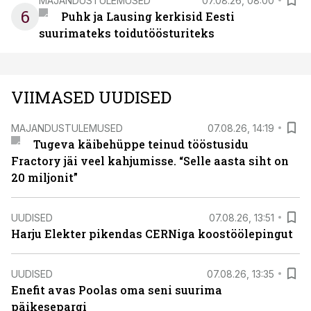
MAJANDUSTULEMUSED
07.08.26, 08:00
6
Puhk ja Lausing kerkisid Eesti
suurimateks toidutöösturiteks
VIIMASED UUDISED
MAJANDUSTULEMUSED
07.08.26, 14:19
Tugeva käibehüppe teinud tööstusidu
Fractory jäi veel kahjumisse. “Selle aasta siht on
20 miljonit”
UUDISED
07.08.26, 13:51
Harju Elekter pikendas CERNiga koostöölepingut
UUDISED
07.08.26, 13:35
Enefit avas Poolas oma seni suurima
päikesepargi