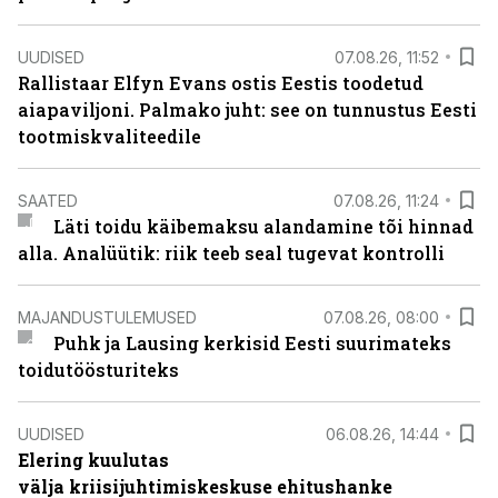
UUDISED
07.08.26, 11:52
Rallistaar Elfyn Evans ostis Eestis toodetud
aiapaviljoni. Palmako juht: see on tunnustus Eesti
tootmiskvaliteedile
SAATED
07.08.26, 11:24
Läti toidu käibemaksu alandamine tõi hinnad
alla. Analüütik: riik teeb seal tugevat kontrolli
MAJANDUSTULEMUSED
07.08.26, 08:00
Puhk ja Lausing kerkisid Eesti suurimateks
toidutöösturiteks
UUDISED
06.08.26, 14:44
Elering kuulutas
välja kriisijuhtimiskeskuse ehitushanke