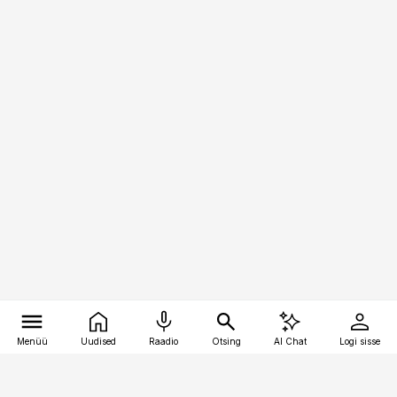
Menüü
Uudised
Raadio
Otsing
AI Chat
Logi sisse