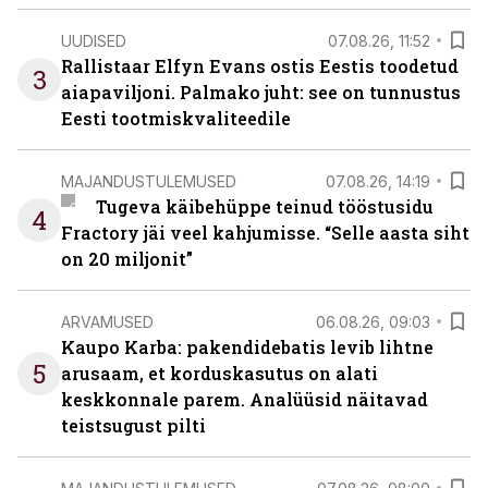
UUDISED
07.08.26, 11:52
Rallistaar Elfyn Evans ostis Eestis toodetud
3
aiapaviljoni. Palmako juht: see on tunnustus
Eesti tootmiskvaliteedile
MAJANDUSTULEMUSED
07.08.26, 14:19
Tugeva käibehüppe teinud tööstusidu
4
Fractory jäi veel kahjumisse. “Selle aasta siht
on 20 miljonit”
ARVAMUSED
06.08.26, 09:03
Kaupo Karba: pakendidebatis levib lihtne
5
arusaam, et korduskasutus on alati
keskkonnale parem. Analüüsid näitavad
teistsugust pilti