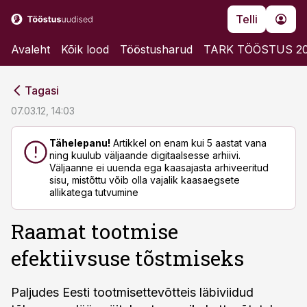
Telli
Avaleht
Kõik lood
Tööstusharud
TARK TÖÖSTUS 2
cebook
cebook
Tagasi
Twitter)
Twitter)
07.03.12, 14:03
kedIn
kedIn
Tähelepanu!
Artikkel on enam kui 5 aastat vana
ning kuulub väljaande digitaalsesse arhiivi.
ail
ail
Väljaanne ei uuenda ega kaasajasta arhiveeritud
sisu, mistõttu võib olla vajalik kaasaegsete
k
k
allikatega tutvumine
Raamat tootmise
efektiivsuse tõstmiseks
Paljudes Eesti tootmisettevõtteis läbiviidud