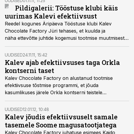
UUDISED
01.11.11, 11:25
Pildigalerii: Tööstuse klubi käis
uurimas Kalevi efektiivsust
Reedel kogunes Äripäeva Tööstuse klubi Kalev
Chocolate Factory Jüri tehases, et kuulda ja
näha ettevõtte juhtide kogemusi tootmise muutmisest
efektiivsemaks. Samuti oli klubi hea võimalus
kohtumiseks konkurentide ja koostööpartneritega.
UUDISED
24.11.11, 15:42
Kuna tootmises pildistada ei tohtinud, siis ongi
Kalev ajab efektiivsuses taga Orkla
seekordne pildigalerii osalejate suhtlusest ettekannete
kontserni taset
eelsel- ja vahepealsel ajal.
Kalev Chocolate Factory on alustanud tootmise
efektiivsuse tõstmise programmi, et jõuda
kasumlikuses järele Orkla kontserni teistele
ettevõtetele. Programm startis eelmisel aastal
olukorrast, kus toodangu müügist laekunud igast 100
UUDISED
12.01.12, 10:48
kroonist jäi ettevõttele vaid 1, Orkla ettevõtetes jääb
Kalev jõudis efektiivsuselt samale
tootjale 11-18 krooni.
tasemele Soome magusatootjatega
Kalev Chocolate Factory juhatuse esimees Kaido