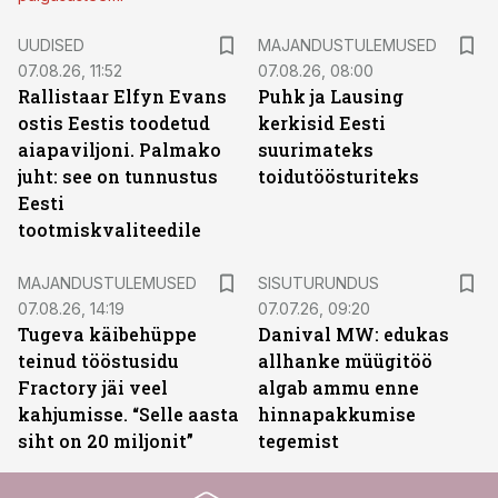
UUDISED
MAJANDUSTULEMUSED
07.08.26, 11:52
07.08.26, 08:00
Rallistaar Elfyn Evans
Puhk ja Lausing
ostis Eestis toodetud
kerkisid Eesti
aiapaviljoni. Palmako
suurimateks
juht: see on tunnustus
toidutöösturiteks
Eesti
tootmiskvaliteedile
ST
MAJANDUSTULEMUSED
SISUTURUNDUS
07.08.26, 14:19
07.07.26, 09:20
Tugeva käibehüppe
Danival MW: edukas
teinud tööstusidu
allhanke müügitöö
Fractory jäi veel
algab ammu enne
kahjumisse. “Selle aasta
hinnapakkumise
siht on 20 miljonit”
tegemist