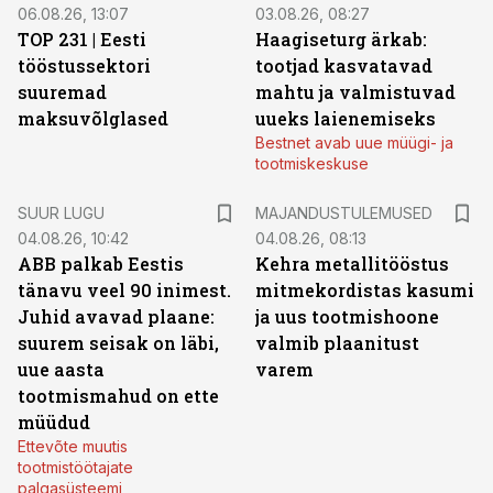
06.08.26, 13:07
03.08.26, 08:27
TOP 231 | Eesti
Haagiseturg ärkab:
tööstussektori
tootjad kasvatavad
suuremad
mahtu ja valmistuvad
maksuvõlglased
uueks laienemiseks
Bestnet avab uue müügi- ja
tootmiskeskuse
SUUR LUGU
MAJANDUSTULEMUSED
04.08.26, 10:42
04.08.26, 08:13
ABB palkab Eestis
Kehra metallitööstus
tänavu veel 90 inimest.
mitmekordistas kasumi
Juhid avavad plaane:
ja uus tootmishoone
suurem seisak on läbi,
valmib plaanitust
uue aasta
varem
tootmismahud on ette
müüdud
Ettevõte muutis
tootmistöötajate
palgasüsteemi