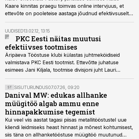
Kaare kinnitas praegu toimvas online intervjuus, et
ettevõte on pooleteise aastaga jõudnud efektiivsuselt
samale tasemele Soome magusatootjatega.
UUDISED
13.02.12, 13:15
PKC Eesti näitas muutusi
efektiivses tootmises
Äripäeva Tööstuse klubi külastas juhtmeköidiseid
valmistava PKC Eesti tootmist. Ettevõtte juhatuse
esimees Jani Kiljala, tootmise divisjoni juht Lauri
Rohtoja ja tootmise arendusjuht Rain Lindus rääkisid
muudatustest ettevõtte struktuuris ja tootmises, mis
SISUTURUNDUS
07.07.26, 09:20
ST
aitasid majanduslanguses kiirelt mahtusid kaotanud
Danival MW: edukas allhanke
ettevõttes hoida kasumlikkust. Üritusel osales ligi 30
müügitöö algab ammu enne
inimest, kellele näidati ka PKC Eesti töökorraldust
hinnapakkumise tegemist
tootmises.
Kui veel viis aastat tagasi piisas metallitööstustel uue
kliendi leidmiseks heast hinnast ja mõnest kohtumisest,
siis täna on allhanketööstuse müügitöö muutunud