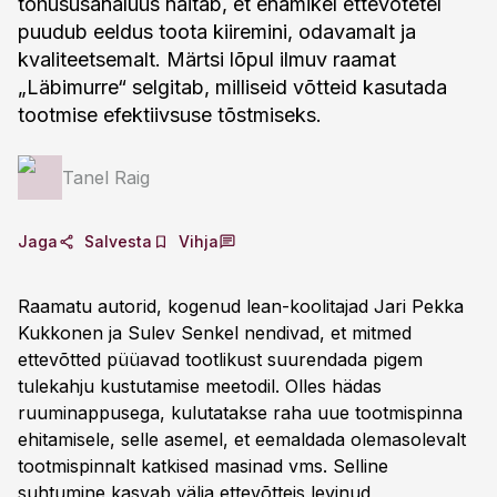
tõhususanalüüs näitab, et enamikel ettevõtetel
puudub eeldus toota kiiremini, odavamalt ja
kvaliteetsemalt. Märtsi lõpul ilmuv raamat
„Läbimurre“ selgitab, milliseid võtteid kasutada
tootmise efektiivsuse tõstmiseks.
Tanel Raig
Jaga
Salvesta
Vihja
Raamatu autorid, kogenud lean-koolitajad Jari Pekka
Kukkonen ja Sulev Senkel nendivad, et mitmed
ettevõtted püüavad tootlikust suurendada pigem
tulekahju kustutamise meetodil. Olles hädas
ruuminappusega, kulutatakse raha uue tootmispinna
ehitamisele, selle asemel, et eemaldada olemasolevalt
tootmispinnalt katkised masinad vms. Selline
suhtumine kasvab välja ettevõtteis levinud