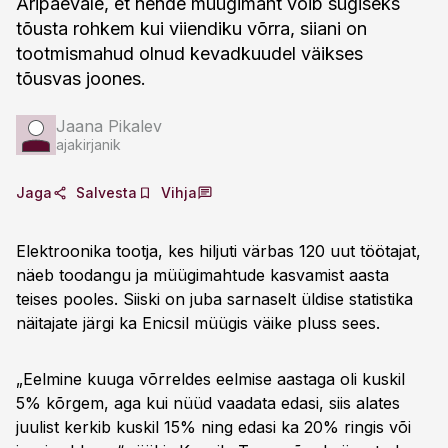
Äripäevale, et nende müügimaht võib sügiseks
tõusta rohkem kui viiendiku võrra, siiani on
tootmismahud olnud kevadkuudel väikses
tõusvas joones.
Jaana Pikalev
ajakirjanik
Jaga
Salvesta
Vihja
Elektroonika tootja, kes hiljuti värbas 120 uut töötajat,
näeb toodangu ja müügimahtude kasvamist aasta
teises pooles. Siiski on juba sarnaselt üldise statistika
näitajate järgi ka Enicsil müügis väike pluss sees.
„Eelmine kuuga võrreldes eelmise aastaga oli kuskil
5% kõrgem, aga kui nüüd vaadata edasi, siis alates
juulist kerkib kuskil 15% ning edasi ka 20% ringis või