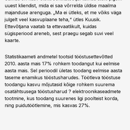
uuest kliendist, mida ei saa võrrelda üldise maailma
majanduse arenguga. „Ma ei ütleks, et me võiks väga
julgelt veel kasvuplaane teha,“ ütles Kuusik.
Ettevõtjana vaatab ta ettevaatlikult, kuidas
sügisperiood areneb, sest praegu segab suvi veel
kaarte.
Statistikaameti andmetel tootsid tööstusettevõtted
2010. aasta mais 17% rohkem toodangut kui eelmise
aasta mais. Sel perioodil ületas toodang eelmise aasta
taseme enamikus tööstusharudes. Töötleva tööstuse
toodangu kasvu mõjutasid kõige rohkem suurema
osatähtsusega tööstusharud ? elektroonikaseadmete
tootmine, kus toodang suurenes ligi poolteist korda,
ning puidutöötlemine, mis kasvas 27%.