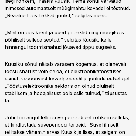
isegi rohkem,“ rääkis Kuusik. Tema sõnul värvatud
inimesed automaatselt müügimahtu kevadel ei tõstnud.
„Reaalne tõus hakkab juulist,“ selgitas mees.
„Meil on uus klient ja uued projektid ning müügitõus
põhiliselt sellega seotud,“ selgitas Kuusik, kelle
hinnangul tootmismahud jõuavad tippu sügiseks.
Kuusiku sõnul näitab varasem kogemus, et olenevalt
tööstusharust võib öelda, et elektroonikatööstuses
esineb sesoonsust kevadperioodil ja jõulude eelsel ajal.
„Tööstuselektroonika sektoris on olnud oluliselt
stabiilsem ja hooajalisust pole esile tulnud,“ täpsustas
ta.
Juhi hinnangul telliti suve perioodi eel rohkem selleks,
et kindlustada suveperioodi tarbeid. „Suvel ilmselt
tellitakse vähem,“ arvas Kuusik ja lisas, et selgem on