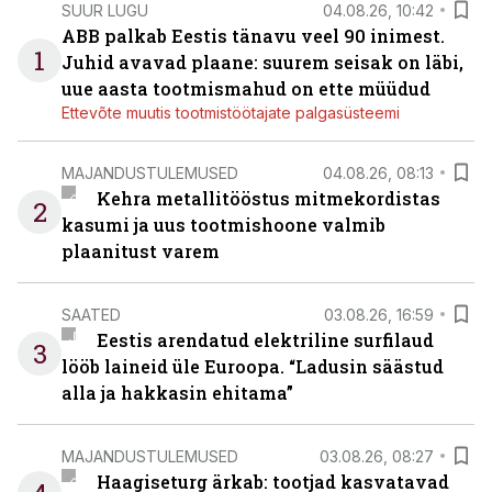
SUUR LUGU
04.08.26, 10:42
ABB palkab Eestis tänavu veel 90 inimest.
1
Juhid avavad plaane: suurem seisak on läbi,
uue aasta tootmismahud on ette müüdud
Ettevõte muutis tootmistöötajate palgasüsteemi
MAJANDUSTULEMUSED
04.08.26, 08:13
Kehra metallitööstus mitmekordistas
2
kasumi ja uus tootmishoone valmib
plaanitust varem
SAATED
03.08.26, 16:59
Eestis arendatud elektriline surfilaud
3
lööb laineid üle Euroopa. “Ladusin säästud
alla ja hakkasin ehitama”
MAJANDUSTULEMUSED
03.08.26, 08:27
Haagiseturg ärkab: tootjad kasvatavad