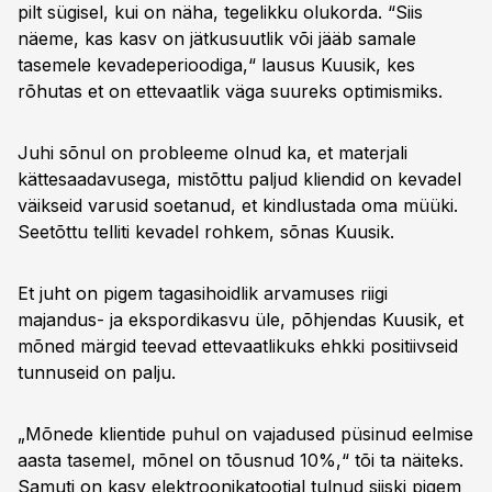
pilt sügisel, kui on näha, tegelikku olukorda. “Siis
näeme, kas kasv on jätkusuutlik või jääb samale
tasemele kevadeperioodiga,“ lausus Kuusik, kes
rõhutas et on ettevaatlik väga suureks optimismiks.
Juhi sõnul on probleeme olnud ka, et materjali
kättesaadavusega, mistõttu paljud kliendid on kevadel
väikseid varusid soetanud, et kindlustada oma müüki.
Seetõttu telliti kevadel rohkem, sõnas Kuusik.
Et juht on pigem tagasihoidlik arvamuses riigi
majandus- ja ekspordikasvu üle, põhjendas Kuusik, et
mõned märgid teevad ettevaatlikuks ehkki positiivseid
tunnuseid on palju.
„Mõnede klientide puhul on vajadused püsinud eelmise
aasta tasemel, mõnel on tõusnud 10%,“ tõi ta näiteks.
Samuti on kasv elektroonikatootjal tulnud siiski pigem