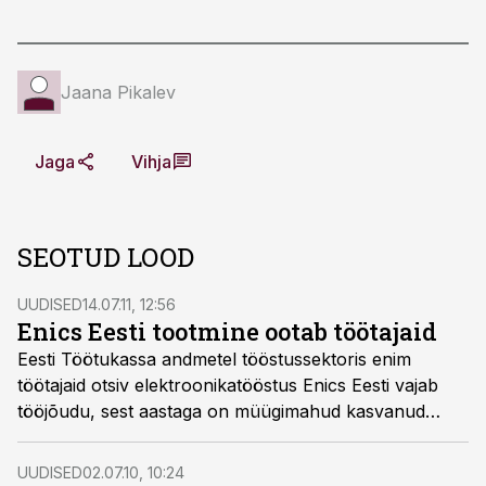
Jaana Pikalev
Jaga
Vihja
SEOTUD LOOD
UUDISED
14.07.11, 12:56
Enics Eesti tootmine ootab töötajaid
Eesti Töötukassa andmetel tööstussektoris enim
töötajaid otsiv elektroonikatööstus Enics Eesti vajab
tööjõudu, sest aastaga on müügimahud kasvanud
60%.
UUDISED
02.07.10, 10:24