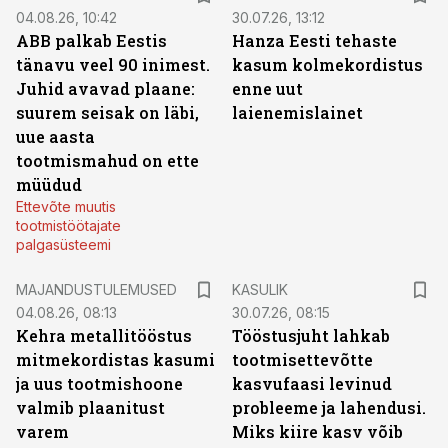
04.08.26, 10:42
30.07.26, 13:12
ABB palkab Eestis
Hanza Eesti tehaste
tänavu veel 90 inimest.
kasum kolmekordistus
Juhid avavad plaane:
enne uut
suurem seisak on läbi,
laienemislainet
uue aasta
tootmismahud on ette
müüdud
Ettevõte muutis
tootmistöötajate
palgasüsteemi
MAJANDUSTULEMUSED
KASULIK
04.08.26, 08:13
30.07.26, 08:15
Kehra metallitööstus
Tööstusjuht lahkab
mitmekordistas kasumi
tootmisettevõtte
ja uus tootmishoone
kasvufaasi levinud
valmib plaanitust
probleeme ja lahendusi.
varem
Miks kiire kasv võib