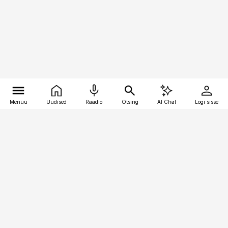
Menüü
Uudised
Raadio
Otsing
AI Chat
Logi sisse
Vana-Lõuna 39/1, 19094 Tallinn
(+372) 667 0111
toostusuudised@toostusuudised.ee
Telli
Reklaam
Firmast