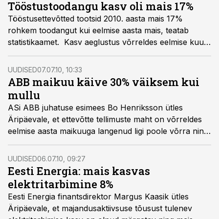
Tööstustoodangu kasv oli mais 17%
Tööstusettevõtted tootsid 2010. aasta mais 17%
rohkem toodangut kui eelmise aasta mais, teatab
statistikaamet. Kasv aeglustus võrreldes eelmise kuu
rekordlise 18,4% kasvuga, mis oli kõrgeim pärast
2000. aastat.
UUDISED
07.07.10, 10:33
ABB maikuu käive 30% väiksem kui
mullu
ASi ABB juhatuse esimees Bo Henriksson ütles
Äripäevale, et ettevõtte tellimuste maht on võrreldes
eelmise aasta maikuuga langenud ligi poole võrra ning
käivegi kahanenud ligi 30%.
UUDISED
06.07.10, 09:27
Eesti Energia: mais kasvas
elektritarbimine 8%
Eesti Energia finantsdirektor Margus Kaasik ütles
Äripäevale, et majandusaktiivsuse tõusust tulenev