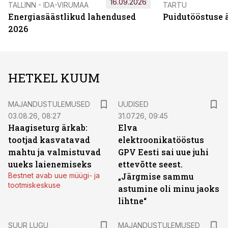
16.09.2026
TALLINN - IDA-VIRUMAA
TARTU
Energiasäästlikud lahendused
Puidutööstuse 
2026
HETKEL KUUM
MAJANDUSTULEMUSED
UUDISED
03.08.26, 08:27
31.07.26, 09:45
Haagiseturg ärkab:
Elva
tootjad kasvatavad
elektroonikatööstus
mahtu ja valmistuvad
GPV Eesti sai uue juhi
uueks laienemiseks
ettevõtte seest.
Bestnet avab uue müügi- ja
„Järgmise sammu
tootmiskeskuse
astumine oli minu jaoks
lihtne“
SUUR LUGU
MAJANDUSTULEMUSED