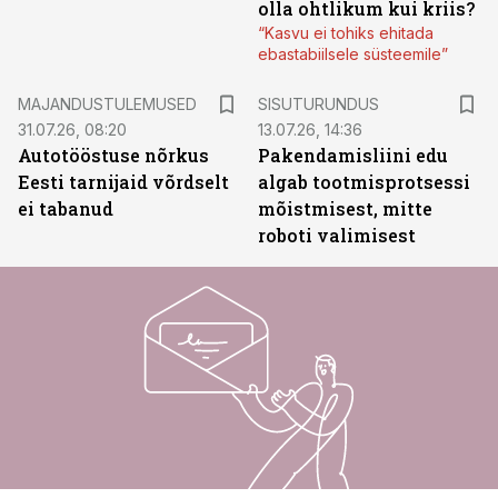
olla ohtlikum kui kriis?
“Kasvu ei tohiks ehitada
ebastabiilsele süsteemile”
ST
MAJANDUSTULEMUSED
SISUTURUNDUS
31.07.26, 08:20
13.07.26, 14:36
Autotööstuse nõrkus
Pakendamisliini edu
Eesti tarnijaid võrdselt
algab tootmisprotsessi
ei tabanud
mõistmisest, mitte
roboti valimisest