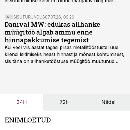
elektritarbimise kasv on olnud märgatav ning mais
ulatus tarbimise kasv juba 8%-ni.
SISUTURUNDUS
07.07.26, 09:20
ST
Danival MW: edukas allhanke
müügitöö algab ammu enne
hinnapakkumise tegemist
Kui veel viis aastat tagasi piisas metallitööstustel uue
kliendi leidmiseks heast hinnast ja mõnest kohtumisest,
siis täna on allhanketööstuse müügitöö muutunud
märksa pikemaks ja süsteemsemaks. Konkurents on
kasvanud, kliendid kaaluvad otsuseid põhjalikumalt
ning partnerit ei valita enam ainult tootmisvõimekuse
või hinnakirja järgi.
24H
72H
Nädal
ENIMLOETUD