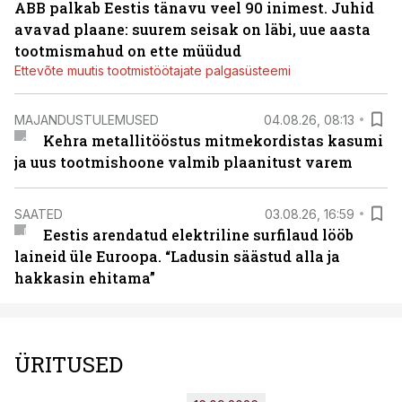
ABB palkab Eestis tänavu veel 90 inimest. Juhid
avavad plaane: suurem seisak on läbi, uue aasta
tootmismahud on ette müüdud
Ettevõte muutis tootmistöötajate palgasüsteemi
MAJANDUSTULEMUSED
04.08.26, 08:13
Kehra metallitööstus mitmekordistas kasumi
ja uus tootmishoone valmib plaanitust varem
SAATED
03.08.26, 16:59
Eestis arendatud elektriline surfilaud lööb
laineid üle Euroopa. “Ladusin säästud alla ja
hakkasin ehitama”
ÜRITUSED