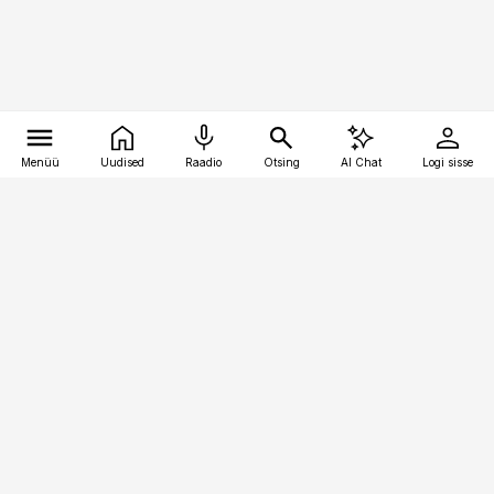
Menüü
Uudised
Raadio
Otsing
AI Chat
Logi sisse
Vana-Lõuna 39/1, 19094 Tallinn
(+372) 667 0111
toostusuudised@toostusuudised.ee
Telli
Reklaam
Firmast
Sisu kasutamisõigused
Ajakirjaniku