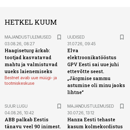
HETKEL KUUM
MAJANDUSTULEMUSED
UUDISED
03.08.26, 08:27
31.07.26, 09:45
Haagiseturg ärkab:
Elva
tootjad kasvatavad
elektroonikatööstus
mahtu ja valmistuvad
GPV Eesti sai uue juhi
uueks laienemiseks
ettevõtte seest.
Bestnet avab uue müügi- ja
„Järgmise sammu
tootmiskeskuse
astumine oli minu jaoks
lihtne“
SUUR LUGU
MAJANDUSTULEMUSED
04.08.26, 10:42
30.07.26, 13:12
ABB palkab Eestis
Hanza Eesti tehaste
tänavu veel 90 inimest.
kasum kolmekordistus