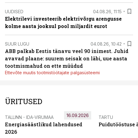
UUDISED
04.08.26, 11:15
Elektrilevi investeerib elektrivõrgu arengusse
kolme aasta jooksul pool miljardit eurot
SUUR LUGU
04.08.26, 10:42
ABB palkab Eestis tänavu veel 90 inimest. Juhid
avavad plaane: suurem seisak on läbi, uue aasta
tootmismahud on ette müüdud
Ettevõte muutis tootmistöötajate palgasüsteemi
ÜRITUSED
16.09.2026
TALLINN - IDA-VIRUMAA
TARTU
Energiasäästlikud lahendused
Puidutööstuse 
2026