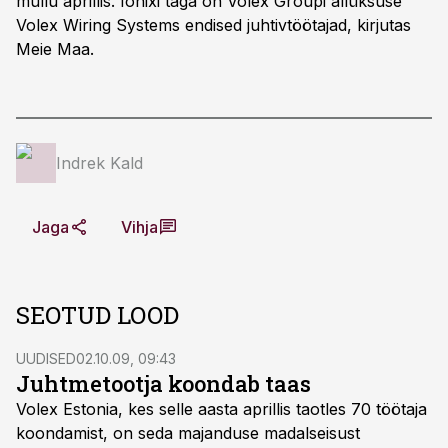
mullu aprillis. Ionixi taga on Volex Groupi allüksuse
Volex Wiring Systems endised juhtivtöötajad, kirjutas
Meie Maa.
Indrek Kald
Jaga
Vihja
SEOTUD LOOD
UUDISED
02.10.09, 09:43
Juhtmetootja koondab taas
Volex Estonia, kes selle aasta aprillis taotles 70 töötaja
koondamist, on seda majanduse madalseisust