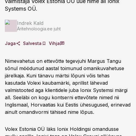
valmistaja Volex Estonia OÜ uue nime all Ionix
Systems OÜ.
Indrek Kald
Äritehnoloogia.ee juht
Jaga
Salvesta
Vihja
Nimevahetus on ettevõtte tegevjuhi Margus Tangu
sõnul möödunud aastal toimunud omanikuvahetuse
järelkaja. Kuni tänavu märtsi lõpuni võis tehas
kasutada Volexi kaubamärki, aprillist lähevad
valmistooted aga klientidele juba Ionix Systemsi märgi
all. Seeläbi on kogu kontserni ettevõtete nimed nii
Inglismaal, Horvaatias kui Eestis ühesugused, erinevad
ainult omandivormi tähised nime lõpus.
Volex Estonia OÜ läks Ionix Holdingsi omandusse