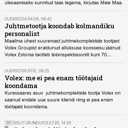
ülesaamiseks sunnitud taas tegema, kirjutas Meie Maa.
UUDISED
24.04.09, 08:42
Juhtmetootja koondab kolmandiku
personalist
Maailma ühest suuremast juhtmekomplektide tootjast
Volex Groupist eraldunud allüksuse koosseisu jäänud
Volex Estonia taotleb tööinspektsioonilt kuni 70
inimese ehk ligi kolmandiku töötajate kollektiivse
koondamise luba.
UUDISED
06.01.10, 08:25
Volex: me ei pea enam töötajaid
koondama
Kuressaares asuv juhtmekomplektide tootja Volex on
saanud endale uue suure kliendi ning ei pea enam
töötajaid koondama.
SISUTURUNDUS
13.07.26, 14:36
ST