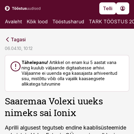
Telli
Avaleht
Kõik lood
Tööstusharud
TARK TÖÖSTUS 2
cebook
cebook
Tagasi
Twitter)
Twitter)
06.04.10, 10:12
kedIn
kedIn
Tähelepanu!
Artikkel on enam kui 5 aastat vana
ning kuulub väljaande digitaalsesse arhiivi.
ail
ail
Väljaanne ei uuenda ega kaasajasta arhiveeritud
sisu, mistõttu võib olla vajalik kaasaegsete
k
k
allikatega tutvumine
Saaremaa Volexi uueks
nimeks sai Ionix
Aprilli algusest tegutseb endine kaablisüsteemide