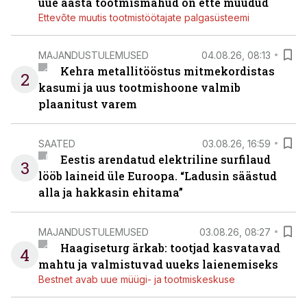
uue aasta tootmismahud on ette müüdud
Ettevõte muutis tootmistöötajate palgasüsteemi
MAJANDUSTULEMUSED
04.08.26, 08:13
Kehra metallitööstus mitmekordistas
2
kasumi ja uus tootmishoone valmib
plaanitust varem
SAATED
03.08.26, 16:59
Eestis arendatud elektriline surfilaud
3
lööb laineid üle Euroopa. “Ladusin säästud
alla ja hakkasin ehitama”
MAJANDUSTULEMUSED
03.08.26, 08:27
Haagiseturg ärkab: tootjad kasvatavad
4
mahtu ja valmistuvad uueks laienemiseks
Bestnet avab uue müügi- ja tootmiskeskuse