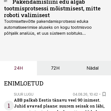
Pakendamisliini edu algab
tootmisprotsessi mõistmisest, mitte
roboti valimisest
Tootmisettevõtte pakendamisprotsessi eduka
automatiseerimise aluseks on kogu tootmisvoo
põhjalik analüüs, et uus süsteem sobituks
olemasolevasse keskkonda, aitaks vähendada
tööjõuvajadust ning oleks valmis ka ettevõtte
tulevasteks arenguteks. Lihtsalt roboti lisamine
enamasti oodatud tulemust ei too, nendib tootmise ja
tööstuse automatiseerimislahenduste arendaja Smitech
24H
72H
Nädal
OÜ tegevjuht Sander Mitendorf.
ENIMLOETUD
SUUR LUGU
04.08.26, 10:42
ABB palkab Eestis tänavu veel 90 inimest.
1
Juhid avavad plaane: suurem seisak on läbi,