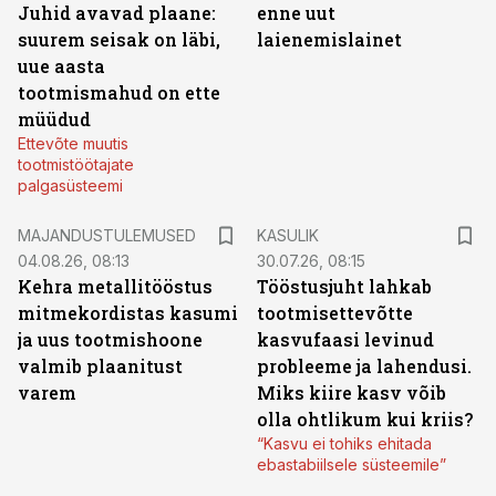
Juhid avavad plaane:
enne uut
suurem seisak on läbi,
laienemislainet
uue aasta
tootmismahud on ette
müüdud
Ettevõte muutis
tootmistöötajate
palgasüsteemi
MAJANDUSTULEMUSED
KASULIK
04.08.26, 08:13
30.07.26, 08:15
Kehra metallitööstus
Tööstusjuht lahkab
mitmekordistas kasumi
tootmisettevõtte
ja uus tootmishoone
kasvufaasi levinud
valmib plaanitust
probleeme ja lahendusi.
varem
Miks kiire kasv võib
olla ohtlikum kui kriis?
“Kasvu ei tohiks ehitada
ebastabiilsele süsteemile”