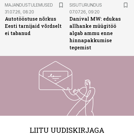
ST
MAJANDUSTULEMUSED
SISUTURUNDUS
31.07.26, 08:20
07.07.26, 09:20
Autotööstuse nõrkus
Danival MW: edukas
Eesti tarnijaid võrdselt
allhanke müügitöö
ei tabanud
algab ammu enne
hinnapakkumise
tegemist
LIITU UUDISKIRJAGA