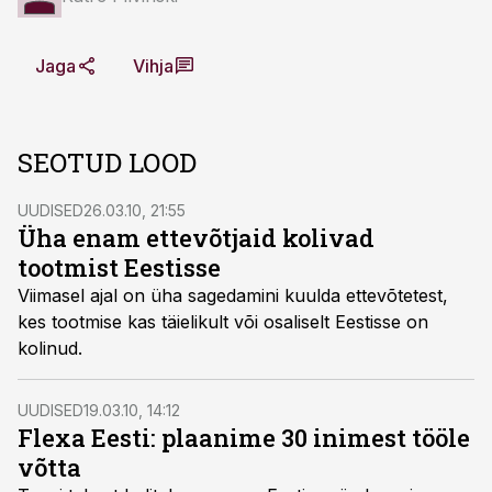
Jaga
Vihja
SEOTUD LOOD
UUDISED
26.03.10, 21:55
Üha enam ettevõtjaid kolivad
tootmist Eestisse
Viimasel ajal on üha sagedamini kuulda ettevõtetest,
kes tootmise kas täielikult või osaliselt Eestisse on
kolinud.
UUDISED
19.03.10, 14:12
Flexa Eesti: plaanime 30 inimest tööle
võtta