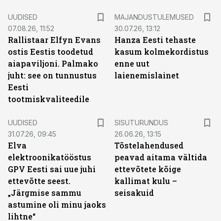
UUDISED
MAJANDUSTULEMUSED
07.08.26, 11:52
30.07.26, 13:12
Rallistaar Elfyn Evans
Hanza Eesti tehaste
ostis Eestis toodetud
kasum kolmekordistus
aiapaviljoni. Palmako
enne uut
juht: see on tunnustus
laienemislainet
Eesti
tootmiskvaliteedile
ST
UUDISED
SISUTURUNDUS
31.07.26, 09:45
26.06.26, 13:15
Elva
Tõstelahendused
elektroonikatööstus
peavad aitama vältida
GPV Eesti sai uue juhi
ettevõtete kõige
ettevõtte seest.
kallimat kulu –
„Järgmise sammu
seisakuid
astumine oli minu jaoks
lihtne“