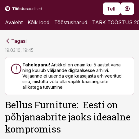
Telli
Avaleht
Kõik lood
Tööstusharud
TARK TÖÖSTUS 2
cebook
cebook
Tagasi
Twitter)
Twitter)
19.03.10, 19:45
kedIn
kedIn
Tähelepanu!
Artikkel on enam kui 5 aastat vana
ning kuulub väljaande digitaalsesse arhiivi.
ail
ail
Väljaanne ei uuenda ega kaasajasta arhiveeritud
sisu, mistõttu võib olla vajalik kaasaegsete
k
k
allikatega tutvumine
Bellus Furniture: Eesti on
põhjanaabrite jaoks ideaalne
kompromiss