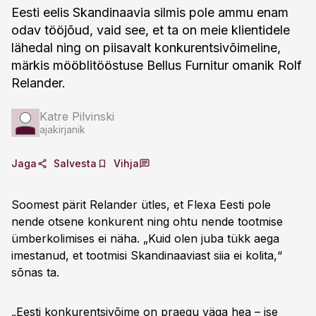
Eesti eelis Skandinaavia silmis pole ammu enam
odav tööjõud, vaid see, et ta on meie klientidele
lähedal ning on piisavalt konkurentsivõimeline,
märkis mööblitööstuse Bellus Furnitur omanik Rolf
Relander.
Katre Pilvinski
ajakirjanik
Jaga
Salvesta
Vihja
Soomest pärit Relander ütles, et Flexa Eesti pole
nende otsene konkurent ning ohtu nende tootmise
ümberkolimises ei näha. „Kuid olen juba tükk aega
imestanud, et tootmisi Skandinaaviast siia ei kolita,“
sõnas ta.
„Eesti konkurentsivõime on praegu väga hea – ise