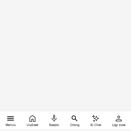
Menüü
Uudised
Raadio
Otsing
AI Chat
Logi sisse