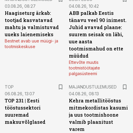
03.08.26, 08:27
04.08.26, 10:42
Haagiseturg ärkab:
ABB palkab Eestis
tootjad kasvatavad
tänavu veel 90 inimest.
mahtu ja valmistuvad
Juhid avavad plaane:
uueks laienemiseks
suurem seisak on läbi,
Bestnet avab uue müügi- ja
uue aasta
tootmiskeskuse
tootmismahud on ette
müüdud
Ettevõte muutis
tootmistöötajate
palgasüsteemi
TOP
MAJANDUSTULEMUSED
06.08.26, 13:07
04.08.26, 08:13
TOP 231 | Eesti
Kehra metallitööstus
tööstussektori
mitmekordistas kasumi
suuremad
ja uus tootmishoone
maksuvõlglased
valmib plaanitust
varem