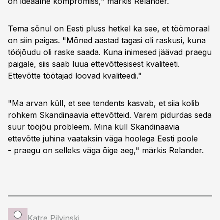
on ideaalne kompromiss," märkis Relander.
Tema sõnul on Eesti pluss hetkel ka see, et töömoraal
on siin paigas. "Mõned aastad tagasi oli raskusi, kuna
tööjõudu oli raske saada. Kuna inimesed jäävad praegu
paigale, siis saab luua ettevõttesisest kvaliteeti.
Ettevõtte töötajad loovad kvaliteedi."
"Ma arvan küll, et see tendents kasvab, et siia kolib
rohkem Skandinaavia ettevõtteid. Varem pidurdas seda
suur tööjõu probleem. Mina küll Skandinaavia
ettevõtte juhina vaataksin väga hoolega Eesti poole
- praegu on selleks väga õige aeg," märkis Relander.
Katre Pilvinski