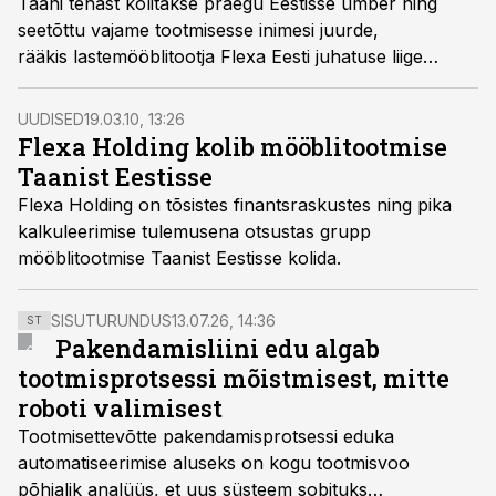
Taani tehast kolitakse praegu Eestisse ümber ning
seetõttu vajame tootmisesse inimesi juurde,
rääkis lastemööblitootja Flexa Eesti juhatuse liige
Marianne Paas.
UUDISED
19.03.10, 13:26
Flexa Holding kolib mööblitootmise
Taanist Eestisse
Flexa Holding on tõsistes finantsraskustes ning pika
kalkuleerimise tulemusena otsustas grupp
mööblitootmise Taanist Eestisse kolida.
SISUTURUNDUS
13.07.26, 14:36
ST
Pakendamisliini edu algab
tootmisprotsessi mõistmisest, mitte
roboti valimisest
Tootmisettevõtte pakendamisprotsessi eduka
automatiseerimise aluseks on kogu tootmisvoo
põhjalik analüüs, et uus süsteem sobituks