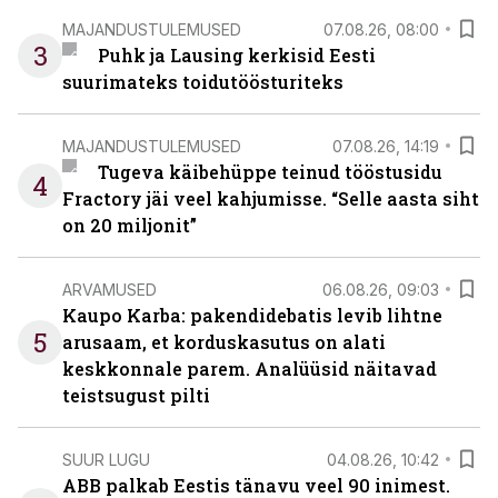
MAJANDUSTULEMUSED
07.08.26, 08:00
3
Puhk ja Lausing kerkisid Eesti
suurimateks toidutöösturiteks
MAJANDUSTULEMUSED
07.08.26, 14:19
Tugeva käibehüppe teinud tööstusidu
4
Fractory jäi veel kahjumisse. “Selle aasta siht
on 20 miljonit”
ARVAMUSED
06.08.26, 09:03
Kaupo Karba: pakendidebatis levib lihtne
5
arusaam, et korduskasutus on alati
keskkonnale parem. Analüüsid näitavad
teistsugust pilti
SUUR LUGU
04.08.26, 10:42
ABB palkab Eestis tänavu veel 90 inimest.