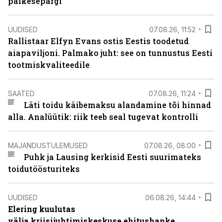
päikesepargi
UUDISED
07.08.26, 11:52
Rallistaar Elfyn Evans ostis Eestis toodetud
aiapaviljoni. Palmako juht: see on tunnustus Eesti
tootmiskvaliteedile
SAATED
07.08.26, 11:24
Läti toidu käibemaksu alandamine tõi hinnad
alla. Analüütik: riik teeb seal tugevat kontrolli
MAJANDUSTULEMUSED
07.08.26, 08:00
Puhk ja Lausing kerkisid Eesti suurimateks
toidutöösturiteks
UUDISED
06.08.26, 14:44
Elering kuulutas
välja kriisijuhtimiskeskuse ehitushanke