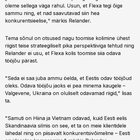
oleme sellega väga rahul. Usun, et Flexa tegi õige
sammu ning, et nad saavutavad siin hea
konkurentsieelise,“ märkis Relander.
Tema sõnul on otsused nagu toomise kolimine ühest
riigist teise strateegiliselt pika perspektiiviga tehtud ning
Relander ei usu, et Flexa kolis toomise siia odava
tööjõu pärast.
"Seda ei saa juba ammu öelda, et Eestis odav tööjõud
oleks. Odava tööjõu jaoks ei pea minema kaugele –
Valgevene, Ukraina on oluliselt odavamad riigid," lisas
ta.
"Samuti on Hiina ja Vietnam odavad, kuid Eesti eelis
Skandinaavia silmis on see, et ta on meie klientidele
lähedal ning on piisavalt konkurentsivõimeline – Eesti