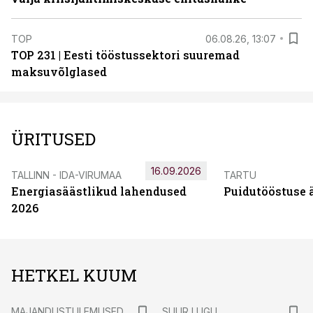
TOP
06.08.26, 13:07
TOP 231 | Eesti tööstussektori suuremad
maksuvõlglased
ÜRITUSED
16.09.2026
TALLINN - IDA-VIRUMAA
TARTU
Energiasäästlikud lahendused
Puidutööstuse 
2026
HETKEL KUUM
MAJANDUSTULEMUSED
SUUR LUGU