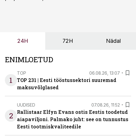
olemasolevasse keskkonda, aitaks vähendada
tööjõuvajadust ning oleks valmis ka ettevõtte
tulevasteks arenguteks. Lihtsalt roboti lisamine
enamasti oodatud tulemust ei too, nendib tootmise ja
tööstuse automatiseerimislahenduste arendaja Smitech
24H
72H
Nädal
OÜ tegevjuht Sander Mitendorf.
ENIMLOETUD
TOP
06.08.26, 13:07
1
TOP 231 | Eesti tööstussektori suuremad
maksuvõlglased
UUDISED
07.08.26, 11:52
Rallistaar Elfyn Evans ostis Eestis toodetud
2
aiapaviljoni. Palmako juht: see on tunnustus
Eesti tootmiskvaliteedile