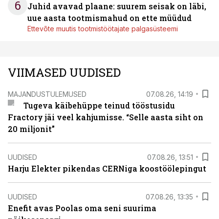
6
Juhid avavad plaane: suurem seisak on läbi,
uue aasta tootmismahud on ette müüdud
Ettevõte muutis tootmistöötajate palgasüsteemi
VIIMASED UUDISED
MAJANDUSTULEMUSED
07.08.26, 14:19
Tugeva käibehüppe teinud tööstusidu
Fractory jäi veel kahjumisse. “Selle aasta siht on
20 miljonit”
UUDISED
07.08.26, 13:51
Harju Elekter pikendas CERNiga koostöölepingut
UUDISED
07.08.26, 13:35
Enefit avas Poolas oma seni suurima